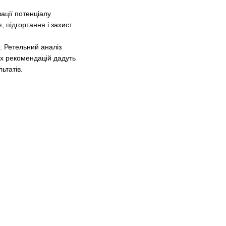
ації потенціалу
я
, підгортання і захист
. Ретельний аналіз
их рекомендацій дадуть
ьтатів.