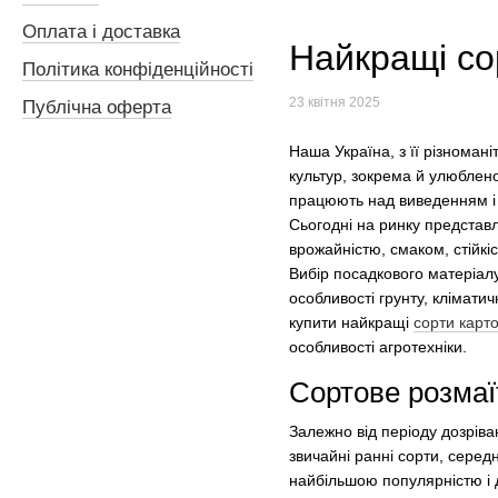
Оплата і доставка
Найкращі сор
Політика конфіденційності
23 квітня 2025
Публічна оферта
Наша Україна, з її різнома
культур, зокрема й улюблено
працюють над виведенням і 
Сьогодні на ринку представл
врожайністю, смаком, стійкіс
Вибір посадкового матеріалу
особливості грунту, клімати
купити найкращі
сорти карто
особливості агротехніки.
Сортове розмаї
Залежно від періоду дозріва
звичайні ранні сорти, середн
найбільшою популярністю і д