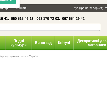
×
100 грн
Гарантія
Упаковка
Оплата і доставка
рус (країна-терорист)
Політика конфіденці
У
16-41,
050 515-46-13,
093 170-72-03,
067 654-29-42
волити
Ягідні
Декоративні дер
Виноград
Квітучі
культури
чагарники
йкращі сорти картоплі в Україні