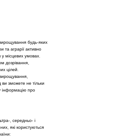
 вирощування будь-яких
и та аграрії активно
 у місцевих умовах.
ом дозрівання,
них цілей.
н вирощування,
д ви зможете не тільки
ну інформацію про
тра-, середньо- і
 них, які користуються
раїни: