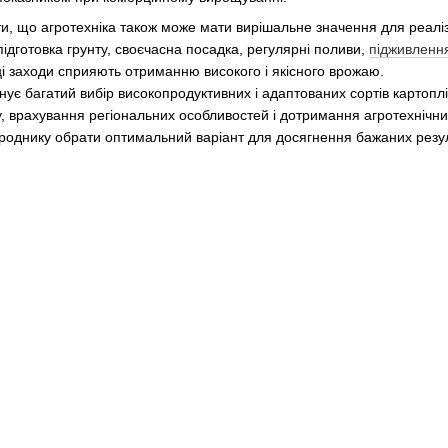
и, що агротехніка також може мати вирішальне значення для реаліз
ідготовка грунту, своєчасна посадка, регулярні поливи,
підживленн
і ці заходи сприяють отриманню високого і якісного врожаю.
ує багатий вибір високопродуктивних і адаптованих сортів картоплі
у, врахування регіональних особливостей і дотримання агротехнічн
ороднику обрати оптимальний варіант для досягнення бажаних резул