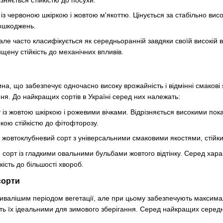
із червоною шкіркою і жовтою м'якоттю. Цінується за стабільно висок
пошкоджень.
але часто класифікується як середньоранній завдяки своїй високій 
щену стійкість до механічних впливів.
на, що забезпечує одночасно високу врожайність і відмінні смакові я
ня. До найкращих сортів в Україні серед них належать:
т із жовтою шкіркою і рожевими вічками. Відрізняється високими по
окою стійкістю до фітофторозу.
жовтоклубневий сорт з універсальними смаковими якостями, стійкий
 сорт із гладкими овальними бульбами жовтого відтінку. Серед хар
кість до більшості хвороб.
сорти
ривалішим періодом вегетації, але при цьому забезпечують максима
ь їх ідеальними для зимового зберігання. Серед найкращих середньоп