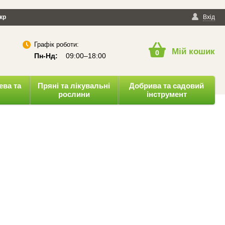
йності
кр
Публічна оферта
Вхід
Графік роботи:
Мій кошик
0
Пн-Нд:
09:00–18:00
ева та
Пряні та лікувальні
Добрива та садовий
рослини
інструмент