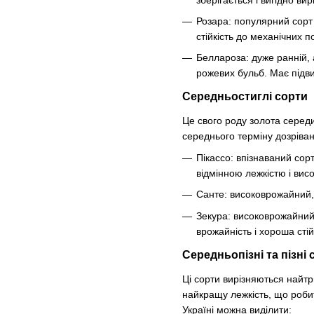
Розара: популярний сорт 
стійкість до механічних 
Беллароза: дуже ранній, 
рожевих бульб. Має підви
Середньостиглі сорти
Це свого роду золота середи
середнього терміну дозріван
Пікассо: впізнаваний сор
відмінною лежкістю і вис
Санте: високоврожайний, 
Зекура: високоврожайний
врожайність і хороша стій
Середньопізні та пізні 
Ці сорти вирізняються найт
найкращу лежкість, що робит
Україні можна виділити: