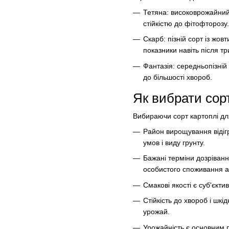
Тетяна: високоврожайний
стійкістю до фітофторозу.
Скарб: пізній сорт із жов
показники навіть після тр
Фантазія: середньопізній 
до більшості хвороб.
Як вибрати сор
Вибираючи сорт картоплі дл
Район вирощування відігр
умов і виду грунту.
Бажані терміни дозріванн
особистого споживання а
Смакові якості є суб'єкти
Стійкість до хвороб і шкі
урожай.
Урожайність є основним 