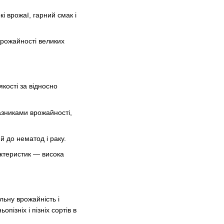
і врожаї, гарний смак і
врожайності великих
кості за відносно
казниками врожайності,
 до нематод і раку.
актеристик — висока
льну врожайність і
ізніх і пізніх сортів в