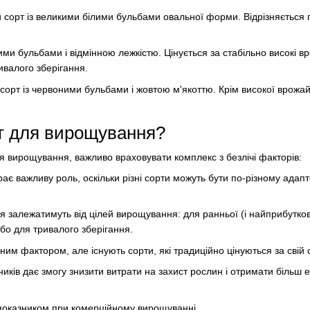
 сорт із великими білими бульбами овальної форми. Відрізняється 
тими бульбами і відмінною лежкістю. Цінується за стабільно високі в
ивалого зберігання.
сорт із червоними бульбами і жовтою м'якоттю. Крім високої врожайн
т для вирощування?
я вирощування, важливо враховувати комплекс з безлічі факторів:
ає важливу роль, оскільки різні сорти можуть бути по-різному адапт
я залежатимуть від цілей вирощування: для ранньої (і найприбуткові
бо для тривалого зберігання.
вним фактором, але існують сорти, які традиційно цінуються за свій 
дників дає змогу знизити витрати на захист рослин і отримати більш 
показником при комерційному вирощуванні.