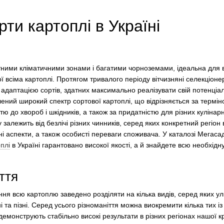
ти картоплі в Україні
нітними кліматичними зонами і багатими чорноземами, ідеальна для
ї всіма картоплі. Протягом тривалого періоду вітчизняні селекціонер
адаптацією сортів, здатних максимально реалізувати свій потенціал
ений широкий спектр сортової картоплі, що відрізняється за термін
тю до хвороб і шкідників, а також за придатністю для різних кулінар
 залежить від безлічі різних чинників, серед яких конкретний регіо
чні аспекти, а також особисті переваги споживача. У каталозі Мегаса
плі
в Україні гарантовано високої якості, а й знайдете всю необхід
ття
ння всю картоплю заведено розділяти на кілька видів, серед яких уль
і та пізні. Серед усього різноманіття можна виокремити кілька тих із
емонструють стабільно високі результати в різних регіонах нашої к