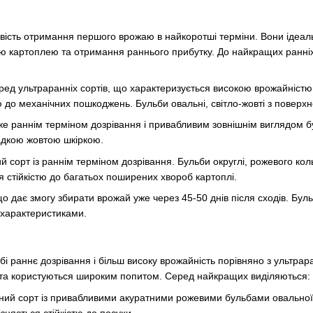
ивість отримання першого врожаю в найкоротші терміни. Вони ідеал
 картоплею та отримання раннього прибутку. До найкращих ранніх 
 серед ультраранніх сортів, що характеризується високою врожайніс
ю до механічних пошкоджень. Бульби овальні, світло-жовті з поверх
уже раннім терміном дозрівання і привабливим зовнішнім виглядом 
адкою жовтою шкіркою.
 сорт із раннім терміном дозрівання. Бульби округлі, рожевого ко
я стійкістю до багатьох поширених хвороб картоплі.
о дає змогу збирати врожай уже через 45-50 днів після сходів. Бульб
характеристиками.
обі раннє дозрівання і більш високу врожайність порівняно з ультрар
і та користуються широким попитом. Серед найкращих виділяються:
ний сорт із привабливими акуратними рожевими бульбами овально
ізняється стійкістю до посухи.