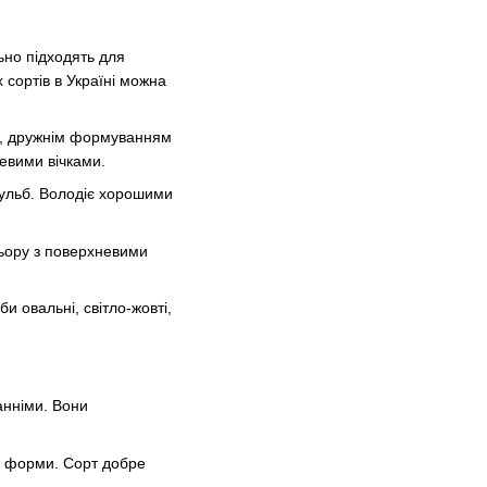
ьно підходять для
сортів в Україні можна
тю, дружнім формуванням
невими вічками.
бульб. Володіє хорошими
льору з поверхневими
и овальні, світло-жовті,
анніми. Вони
ї форми. Сорт добре