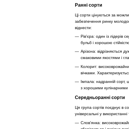
Ранні сорти
Ці сорти цінуються за можл
забезпечення ринку молодою
віднести:
Рів'єра: один із лідерів
бульб і хорошою стійкіст
Арізона: відрізняється д
смаковими якостями і гл
Колорит: високоврожайний
вічками. Характеризуєтьс
Імпала: надранній сорт, щ
з хорошими кулінарними 
Середньоранні сорти
Ця група сортів поєднує в с
універсальні у використанн
Слов'янка: високоврожай
зберігається і вигідно вир