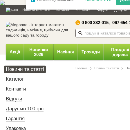
Дозвольте сайту megasad.net
Новини та статті
Каталог
Контакти
Відгуки
Даруємо 
відправляти вам сповіщення на
робочий стіл.
0 800 332-015,
067 654-
Заборонити
Доз
Powered by SendPulse
Новинки
Плодові
Акції
Насіння
Троянди
2026
дерева
Новини та статті
Головна
Новини та статті
На
Каталог
Контакти
Відгуки
Даруємо 100 грн
Гарантія
Упаковка