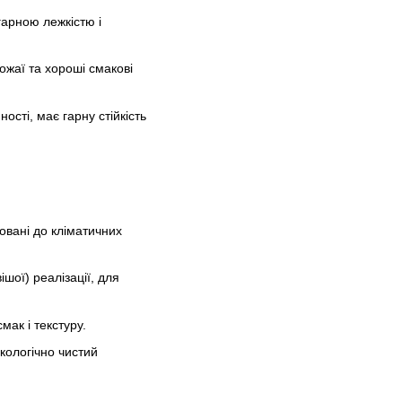
гарною лежкістю і
рожаї та хороші смакові
ості, має гарну стійкість
овані до кліматичних
шої) реалізації, для
смак і текстуру.
екологічно чистий