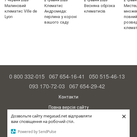
Малиновий
Клематис
Весняна обрізка
Мисте
клематис Ville de
Андромеда:
клематисів
множен
Lyon
перлина у короні
повний 
вашого саду
розве
клемат
0 800 332-015
067 654-16-41
050 515-46-13
093 170-72-03
067 654-29-42
Контакти
Повна версія сайту
×
Дозвольте сайту megasad.net відправляти
© 2015—2026
вам сповіщення на робочий стіл.
Megasad – гарантія високого врожаю
Powered by SendPulse
рус (країна-терорист)