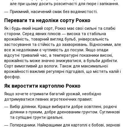
але при цьому досить розсипчасті для пюре і запікання.
Приємний, насичений смак без водянистості.
Переваги та недоліки сорту Рокко
Як і будь-який інший сорт, Рокко має свої сильні та слабкі
сторони. Серед явних плюсів — висока та стабільна
врожайність, товарний вигляд бульб, універсальність
застосування та стійкість до захворювань. Відносними, але
все ж недоліками є чутливість до посухи. Якщо опади
відсутні тривалий час, а температурні показники високі,
врожайність може значно знижуватися, а бульби дрібніти.
Сорт вимогливий до вологи. Також для максимальної
врожайності важливі регулярні підгодівлі, що містять калій і
фосфор.
Як виростити картоплю Рокко
Якщо хочете отримати багатий урожай, необхідно
дотримуватися певних агротехнічних правил:
Вибір ділянки. Краще вибирати добре освітлені, родючі
ділянки з пухким, добре дренованим грунтом. Суглинкові
та супіщані грунти ідеальні.
Попередники. Найкращими для картоплі є бобові, зернові