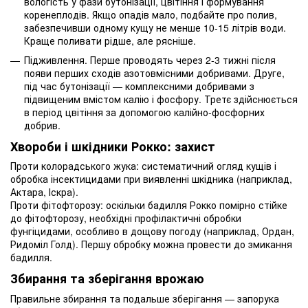
вологість у фази бутонізації, цвітіння і формування
коренеплодів. Якщо опадів мало, подбайте про полив,
забезпечивши одному кущу не менше 10-15 літрів води.
Краще поливати рідше, але рясніше.
Підживлення. Перше проводять через 2-3 тижні після
появи перших сходів азотовмісними добривами. Друге,
під час бутонізації — комплексними добривами з
підвищеним вмістом калію і фосфору. Третє здійснюється
в період цвітіння за допомогою калійно-фосфорних
добрив.
Хвороби і шкідники Рокко: захист
Проти колорадського жука: систематичний огляд кущів і
обробка інсектицидами при виявленні шкідника (наприклад,
Актара, Іскра).
Проти фітофторозу: оскільки бадилля Рокко помірно стійке
до фітофторозу, необхідні профілактичні обробки
фунгіцидами, особливо в дощову погоду (наприклад, Ордан,
Ридоміл Голд). Першу обробку можна провести до змикання
бадилля.
Збирання та зберігання врожаю
Правильне збирання та подальше зберігання — запорука