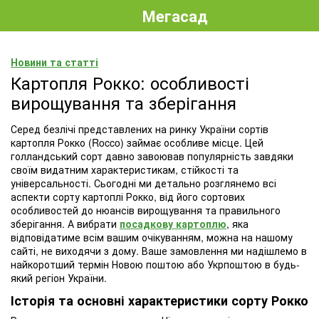
Мегасад
Новини та статті
Картопля Рокко: особливості
вирощування та зберігання
Серед безлічі представлених на ринку України сортів
картопля Рокко (Rocco) займає особливе місце. Цей
голландський сорт давно завоював популярність завдяки
своїм видатним характеристикам, стійкості та
універсальності. Сьогодні ми детально розглянемо всі
аспекти сорту картоплі Рокко, від його сортових
особливостей до нюансів вирощування та правильного
зберігання. А вибрати
посадкову картоплю
, яка
відповідатиме всім вашим очікуванням, можна на нашому
сайті, не виходячи з дому. Ваше замовлення ми надішлемо в
найкоротший термін Новою поштою або Укрпоштою в будь-
який регіон України.
Історія та основні характеристики сорту Рокко