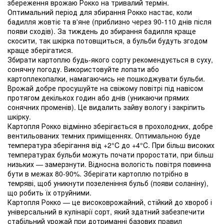
збереження врожаю Рокко на тривалий термін.
Оптимальний період для збирання Рокко настає, коли
бадилля жовтіє та в'яне (приблизно через 90-110 днів після
появи сходів). За тиждень до збирання бадилля краще
скосити, так шкірка потовщиться, а бульби будуть згодом
краще зберігатися.
Збирати картоплю будь-якого сорту рекомендується в суху,
сонячну погоду. Використовуйте лопати або
картоплекопалки, намагаючись не пошкоджувати бульби.
Врожай добре просушуйте на свіжому повітрі під навісом
протягом декількох годин або днів (уникаючи прямих
сонячних променів). Це видалить зайву вологу і закріпить
шкірку.
Картопля Рокко відмінно зберігається в прохолодних, добре
вентильованих темних приміщеннях. Оптимальною буде
температура зберігання від +2°C до +4°C. При більш високих
температурах бульби можуть почати проростати, при більш
низьких — замерзнути. Відносна вологість повітря повинна
бути в межах 80-90%. Зберігати картоплю потрібно в
темряві, щоб уникнути позеленіння бульб (появи соланіну),
що робить їх отруйними.
Картопля Рокко — це високоврожайний, стійкий до хвороб і
універсальний в кулінарії сорт, який здатний забезпечити
стабільний урожай при дотриманні базових правил