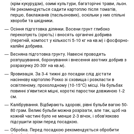
(крім кукурудзи), озимі культури, багаторічні трави, льон.
Не рекомендується садити картоплю після томатів,
перцю, баклажанів (пасльонових), оскільки у них спільні
хвороби та шкідники.
Осіння підготовка ділянки. Восени грунт глибоко
перекопують (орють) і вносять органічні добрива
(перегній, компост у кількості 5-10 кг на кв.м) і фосфорно-
калійні добрива.
Весняна підготовка грунту. Навесні проводять
розпушування, боронування і внесення азотних добрив з
розрахунку 20-30г на кв.м).
Яровизація. За 3-4 тижні до посадки слід дістати
насіннєву картоплю Рокко зі сховища і розкласти в
освітленому, прохолодному (10-15°C) місці. На бульбах
повинні з'явитися міцні, короткі паростки довжиною 1-2
см.
Калібрування. Відбирають здорові, рівні бульби вагою 50-
80 грам. Великі бульби можна розрізати, але так, щоб на
кожній частині було не менше 2-3 вічок, і обов'язково
підсушити зрізи перед посадкою.
Обробка. Перед посадкою рекомендується обробити