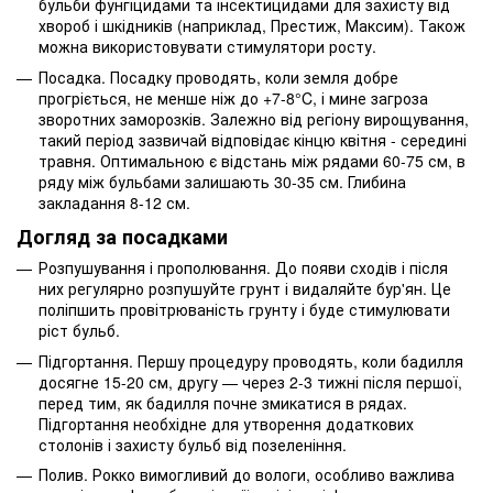
бульби фунгіцидами та інсектицидами для захисту від
хвороб і шкідників (наприклад, Престиж, Максим). Також
можна використовувати стимулятори росту.
Посадка. Посадку проводять, коли земля добре
прогріється, не менше ніж до +7-8°C, і мине загроза
зворотних заморозків. Залежно від регіону вирощування,
такий період зазвичай відповідає кінцю квітня - середині
травня. Оптимальною є відстань між рядами 60-75 см, в
ряду між бульбами залишають 30-35 см. Глибина
закладання 8-12 см.
Догляд за посадками
Розпушування і прополювання. До появи сходів і після
них регулярно розпушуйте грунт і видаляйте бур'ян. Це
поліпшить провітрюваність грунту і буде стимулювати
ріст бульб.
Підгортання. Першу процедуру проводять, коли бадилля
досягне 15-20 см, другу — через 2-3 тижні після першої,
перед тим, як бадилля почне змикатися в рядах.
Підгортання необхідне для утворення додаткових
столонів і захисту бульб від позеленіння.
Полив. Рокко вимогливий до вологи, особливо важлива