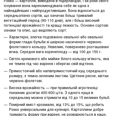
Рокко — картопля, виведена в Нідерландах, і за роки свого
існування вона зарекомендувала себе як одна з
найнадійніших і найпродуктивніших. Вона відноситься до
середньопізніх сортів, що означає більш тривалий
вегетаційний період (90-110 днів), але і більш високий
потенціал врожайності та кращу лежкість. Основні сортові
ознаки та опис, що виділяють сорт:
Характерні, злегка подовжено-овальної або овальної
форми гладкі бульби зі шкіркою насиченого червоно-
фіолетового кольору. Невеликі, поверхнево розташовані
вічка. Середня вага коренеплоду — від 100 до 150 г.
Світло-кремового або майже білого кольору м'якоть, яка
не темніє під час варіння і зберігає свій відтінок.
Прямостоячий або напівпрямостоячий кущ середнього
розміру, з темно-зеленим листям. Цвітіння рясне, квітки
червоно-фіолетові.
Висока врожайність — при правильній агротехніці
показник досягає 400-600 ц/га. З одного куща в
середньому можна отримати від 10 до 15 великих бульб.
Помірний вміст крохмалю, від 13% до 15%, що робить
Рокко універсальним для кулінарії. Картоплини добре
тримають форму при варінні, не розварюються в кашу,