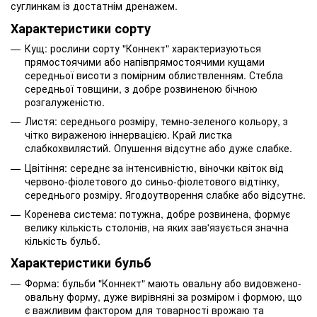
суглинкам із достатнім дренажем.
Характеристики сорту
Кущ: рослини сорту "Коннект" характеризуються
прямостоячими або напівпрямостоячими кущами
середньої висоти з помірним облиствленням. Стебла
середньої товщини, з добре розвиненою бічною
розгалуженістю.
Листя: середнього розміру, темно-зеленого кольору, з
чітко вираженою іннервацією. Край листка
слабкохвилястий. Опушення відсутнє або дуже слабке.
Цвітіння: середнє за інтенсивністю, віночки квіток від
червоно-фіолетового до синьо-фіолетового відтінку,
середнього розміру. Ягодоутворення слабке або відсутнє.
Коренева система: потужна, добре розвинена, формує
велику кількість столонів, на яких зав'язується значна
кількість бульб.
Характеристики бульб
Форма: бульби "Коннект" мають овальну або видовжено-
овальну форму, дуже вирівняні за розміром і формою, що
є важливим фактором для товарності врожаю та