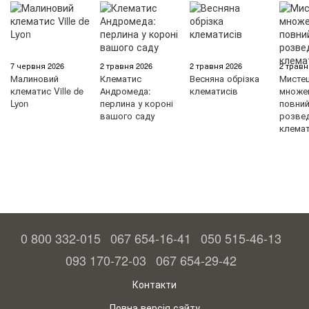
7 червня 2026
2 травня 2026
2 травня 2026
2 травн
Малиновий
Клематис
Весняна обрізка
Мисте
клематис Ville de
Андромеда:
клематисів
множен
Lyon
перлина у короні
повний 
вашого саду
розве
клемат
0 800 332-015
067 654-16-41
050 515-46-13
093 170-72-03
067 654-29-42
Контакти
Повна версія сайту