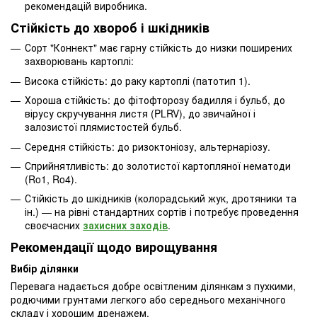
рекомендацій виробника.
Стійкість до хвороб і шкідників
Сорт "Коннект" має гарну стійкість до низки поширених
захворювань картоплі:
Висока стійкість: до раку картоплі (патотип 1).
Хороша стійкість: до фітофторозу бадилля і бульб, до
вірусу скручування листя (PLRV), до звичайної і
залозистої плямистостей бульб.
Середня стійкість: до ризоктоніозу, альтернаріозу.
Сприйнятливість: до золотистої картопляної нематоди
(Ro1, Ro4).
Стійкість до шкідників (колорадський жук, дротяники та
ін.) — на рівні стандартних сортів і потребує проведення
своєчасних
захисних заходів
.
Рекомендації щодо вирощування
Вибір ділянки
Перевага надається добре освітленим ділянкам з пухкими,
родючими грунтами легкого або середнього механічного
складу і хорошим дренажем.