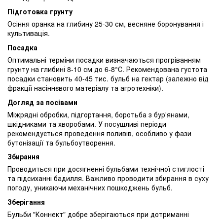
Підготовка грунту
Осіння оранка на глибину 25-30 см, весняне боронування і
культивація.
Посадка
Оптимальні терміни посадки визначаються прогріванням
грунту на глибині 8-10 см до 6-8°С. Рекомендована густота
посадки становить 40-45 тис. бульб на гектар (залежно від
фракції насіннєвого матеріалу та агротехніки).
Догляд за посівами
Міжрядні обробки, підгортання, боротьба з бур'янами,
шкідниками та хворобами. У посушливі періоди
рекомендується проведення поливів, особливо у фази
бутонізації та бульбоутворення.
Збирання
Проводиться при досягненні бульбами технічної стиглості
та підсиханні бадилля. Важливо проводити збирання в суху
погоду, уникаючи механічних пошкоджень бульб.
Зберігання
Бульби "Коннект" добре зберігаються при дотриманні