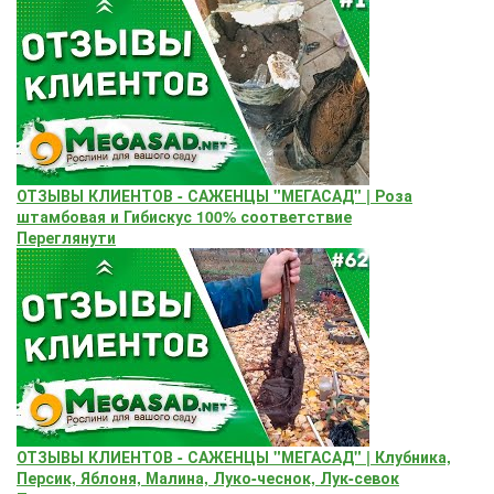
ОТЗЫВЫ КЛИЕНТОВ - САЖЕНЦЫ "МЕГАСАД" | Роза
штамбовая и Гибискус 100% соответствие
Переглянути
ОТЗЫВЫ КЛИЕНТОВ - САЖЕНЦЫ "МЕГАСАД" | Клубника,
Персик, Яблоня, Малина, Луко-чеснок, Лук-севок