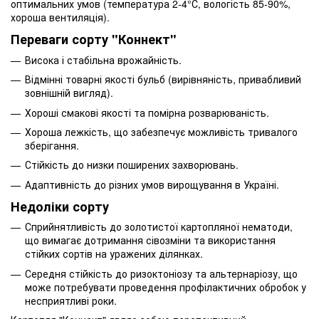
оптимальних умов (температура 2-4°С, вологість 85-90%,
хороша вентиляція).
Переваги сорту "Коннект"
Висока і стабільна врожайність.
Відмінні товарні якості бульб (вирівняність, привабливий
зовнішній вигляд).
Хороші смакові якості та помірна розварюваність.
Хороша лежкість, що забезпечує можливість тривалого
зберігання.
Стійкість до низки поширених захворювань.
Адаптивність до різних умов вирощування в Україні.
Недоліки сорту
Сприйнятливість до золотистої картопляної нематоди,
що вимагає дотримання сівозміни та використання
стійких сортів на уражених ділянках.
Середня стійкість до ризоктоніозу та альтернаріозу, що
може потребувати проведення профілактичних обробок у
несприятливі роки.