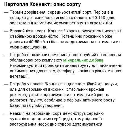
Картопля Коннект: опис сорту
Термін дозрівання: середньостиглий сорт. Період від
посадки до технічної стиглості становить 90-110 днів,
залежно від кліматичних умов регіону та агротехніки.
Врожайність: сорт "Коннект" характеризується високою і
стабільною врожайністю. Потенційно показник може
досягати 40-55 т/га і більше за дотримання оптимальних
умов вирощування.
Потреба в поживних речовинах: сорт чуйний на внесення
збалансованого комплексу
мінеральних добрив
.
Рекомендується проводити аналіз грунту для визначення
оптимальних доз азоту, фосфору і калію на різних етапах
вегетації.
Потреба у волозі: "Коннект" відносно стійкий до посухи,
але для отримання високих і стабільних врожаїв
рекомендується підтримувати оптимальний рівень
вологості грунту, особливо в періоди активного росту
бадилля і бульбоутворення.
Реакція на гербіциди: сорт демонструє середню
чутливість до деяких гербіцидів, тому під час їх
застосування необхідно суворо дотримуватися