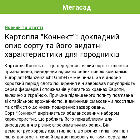
Мегасад
Новини та статті
Картопля "Коннект": докладний
опис сорту та його видатні
характеристики для городників
Картопля Коннект — це середньостиглий сорт столового
призначення, виведений відомою селекційною компанією
Europlant Pflanzenzucht GmbH (Німеччина). За відносно
короткий період свого поширення він завоював популярність
серед фермерів і споживачів у багатьох країнах Європи,
включно з Україною. Причина підвищеного попиту пов'язана
зі стабільною врожайністю, відмінними смаковими якостями
та стійкістю до низки поширених захворювань.
Сорт "Коннект" вирізняється збалансованим набором
характеристик, що роблять його привабливим для
вирощування в різних агрокліматичних зонах. Він
демонструє хорошу адаптивність до різних типів грунтів і
рівня вологості, хоча й віддає перевагу легким і середнім