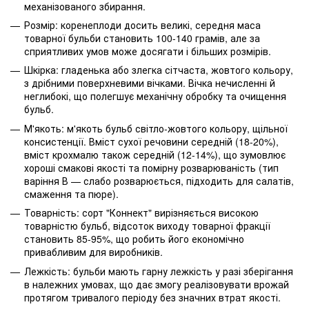
механізованого збирання.
Розмір: коренеплоди досить великі, середня маса
товарної бульби становить 100-140 грамів, але за
сприятливих умов може досягати і більших розмірів.
Шкірка: гладенька або злегка сітчаста, жовтого кольору,
з дрібними поверхневими вічками. Вічка нечисленні й
неглибокі, що полегшує механічну обробку та очищення
бульб.
М'якоть: м'якоть бульб світло-жовтого кольору, щільної
консистенції. Вміст сухої речовини середній (18-20%),
вміст крохмалю також середній (12-14%), що зумовлює
хороші смакові якості та помірну розварюваність (тип
варіння В — слабо розварюється, підходить для салатів,
смаження та пюре).
Товарність: сорт "Коннект" вирізняється високою
товарністю бульб, відсоток виходу товарної фракції
становить 85-95%, що робить його економічно
привабливим для виробників.
Лежкість: бульби мають гарну лежкість у разі зберігання
в належних умовах, що дає змогу реалізовувати врожай
протягом тривалого періоду без значних втрат якості.