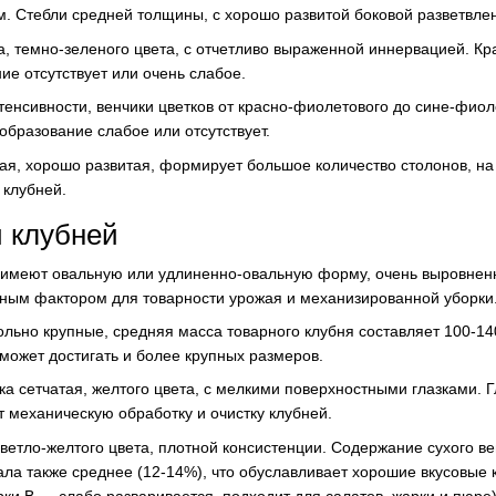
. Стебли средней толщины, с хорошо развитой боковой разветвле
а, темно-зеленого цвета, с отчетливо выраженной иннервацией. Кр
е отсутствует или очень слабое.
тенсивности, венчики цветков от красно-фиолетового до сине-фиол
образование слабое или отсутствует.
я, хорошо развитая, формирует большое количество столонов, на
 клубней.
 клубней
" имеют овальную или удлиненно-овальную форму, очень выровнен
жным фактором для товарности урожая и механизированной уборки
льно крупные, средняя масса товарного клубня составляет 100-14
может достигать и более крупных размеров.
гка сетчатая, желтого цвета, с мелкими поверхностными глазками.
т механическую обработку и очистку клубней.
светло-желтого цвета, плотной консистенции. Содержание сухого в
ла также среднее (12-14%), что обуславливает хорошие вкусовые 
рки В — слабо разваривается, подходит для салатов, жарки и пюре)