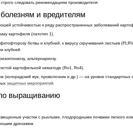
строго следовать рекомендациям производителя.
 болезням и вредителям
орошей устойчивостью к ряду распространенных заболеваний карто
раку картофеля (патотип 1).
 фитофторозу ботвы и клубней, к вирусу скручивания листьев (PLRV
м клубней.
ризоктониозу, альтернариозу.
тистой картофельной нематоде (Ro1, Ro4).
ям (колорадский жук, проволочник и др.) — на уровне стандартных 
ных
защитных мероприятий
.
 по выращиванию
вещенные участки с рыхлыми, плодородными почвами легкого или
орошим дренажем.