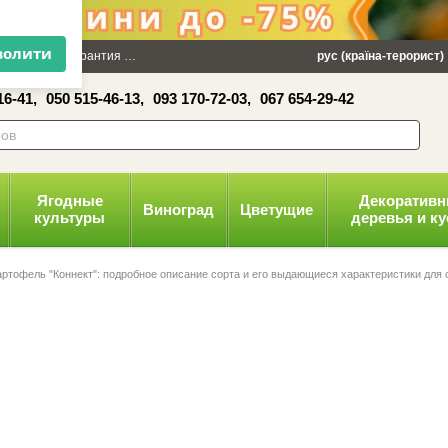
×
 100 грн
Гарантия
Упаковка
Оплата и доставка
рус (країна-терорист)
Политика конфид
16-41,
050 515-46-13,
093 170-72-03,
067 654-29-42
волити
Ягодные
Декоратив
Виноград
Цветущие
культуры
деревья и к
артофель "Коннект": подробное описание сорта и его выдающиеся характеристики для 