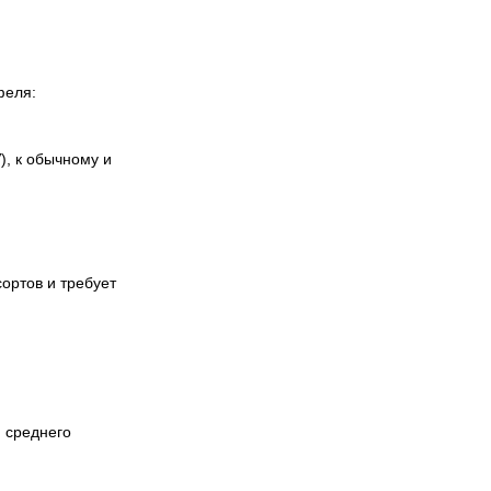
феля:
), к обычному и
сортов и требует
 среднего