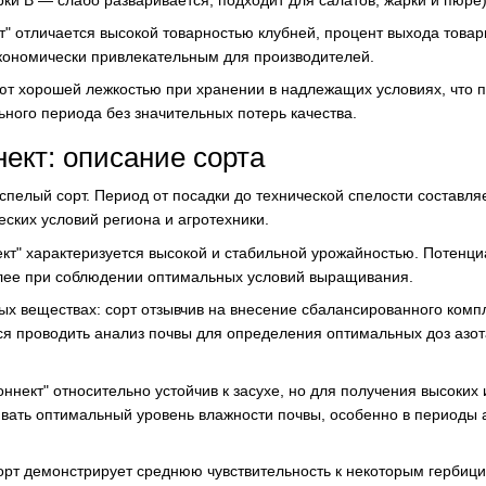
кт" отличается высокой товарностью клубней, процент выхода това
экономически привлекательным для производителей.
ют хорошей лежкостью при хранении в надлежащих условиях, что 
ьного периода без значительных потерь качества.
ект: описание сорта
спелый сорт. Период от посадки до технической спелости составляе
еских условий региона и агротехники.
ект" характеризуется высокой и стабильной урожайностью. Потенц
более при соблюдении оптимальных условий выращивания.
ых веществах: сорт отзывчив на внесение сбалансированного ком
ся проводить анализ почвы для определения оптимальных доз азот
.
оннект" относительно устойчив к засухе, но для получения высоких
ать оптимальный уровень влажности почвы, особенно в периоды а
орт демонстрирует среднюю чувствительность к некоторым гербици