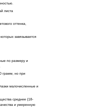
нностью.
ай листа
етового оттенка,
 которых завязывается
ные по размеру и
.
0 грамм, но при
 Глазки малочисленные и
ещества среднее (18-
качества и умеренную
.