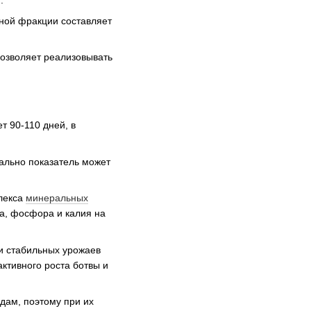
рной фракции составляет
позволяет реализовывать
т 90-110 дней, в
иально показатель может
плекса
минеральных
а, фосфора и калия на
 и стабильных урожаев
ктивного роста ботвы и
дам, поэтому при их