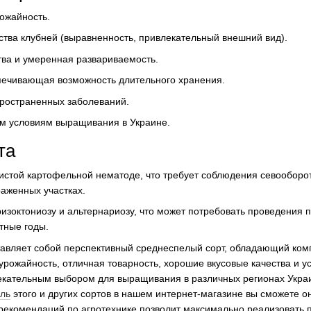
ожайность.
тва клубней (выравненность, привлекательный внешний вид).
тва и умеренная развариваемость.
печивающая возможность длительного хранения.
пространенных заболеваний.
ым условиям выращивания в Украине.
та
истой картофельной нематоде, что требует соблюдения севооборо
раженных участках.
ризоктониозу и альтернариозу, что может потребовать проведения
тные годы.
тавляет собой перспективный среднеспелый сорт, обладающий ко
 урожайность, отличная товарность, хорошие вкусовые качества и ус
екательным выбором для выращивания в различных регионах Укр
ль
этого и других сортов в нашем интернет-магазине вы сможете о
рекомендаций по агротехнике позволит максимально реализовать п