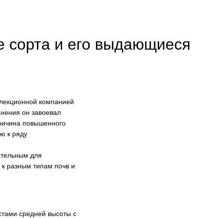
е сорта и его выдающиеся
елекционной компанией
анения он завоевал
Причина повышенного
ю к ряду
ательным для
 к разным типам почв и
стами средней высоты с