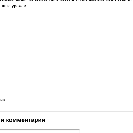
енные урожаи.
зыв
ли комментарий