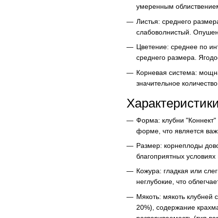
умеренным облиствением
Листья: среднего размер
слабоволнистый. Опушени
Цветение: среднее по ин
среднего размера. Ягодо
Корневая система: мощна
значительное количество
Характеристики
Форма: клубни "Коннект
форме, что является ва
Размер: корнеплоды дово
благоприятных условиях 
Кожура: гладкая или сле
неглубокие, что облегчае
Мякоть: мякоть клубней 
20%), содержание крахма
развариваемость (тип ва