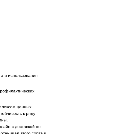
та и использования
 профилактических
мплексом ценных
тойчивость к ряду
аины.
нлайн с доставкой по
отенциал этого сорта и