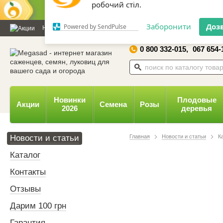
Дозвольте сайту megasad.net
відправляти вам сповіщення на
Новости и статьи
Каталог
Контакты
Отзывы
Дарим
робочий стіл.
0 800 332-015,
067 654-
Заборонити
Доз
Powered by SendPulse
Новинки
Плодовые
Акции
Семена
Розы
2026
деревья
Новости и статьи
Главная
Новости и статьи
К
Каталог
Контакты
Отзывы
Дарим 100 грн
Гарантия