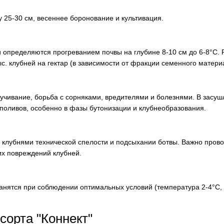
 25-30 см, весеннее боронование и культивация.
 определяются прогреванием почвы на глубине 8-10 см до 6-8°С. 
ыс. клубней на гектар (в зависимости от фракции семенного матери
учивание, борьба с сорняками, вредителями и болезнями. В засу
поливов, особенно в фазы бутонизации и клубнеобразования.
 клубнями технической спелости и подсыхании ботвы. Важно прово
их повреждений клубней.
ранятся при соблюдении оптимальных условий (температура 2-4°С,
орта "Коннект"