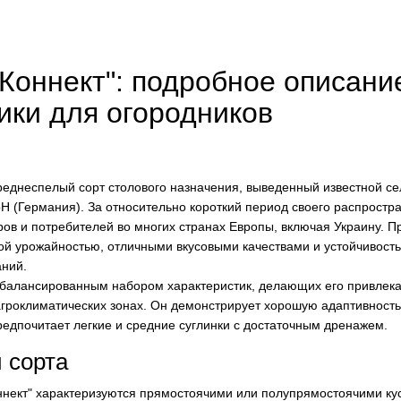
Коннект": подробное описани
ики для огородников
реднеспелый сорт столового назначения, выведенный известной с
bH (Германия). За относительно короткий период своего распростр
ов и потребителей во многих странах Европы, включая Украину. 
ой урожайностью, отличными вкусовыми качествами и устойчивость
ний.
 сбалансированным набором характеристик, делающих его привлек
гроклиматических зонах. Он демонстрирует хорошую адаптивность
редпочитает легкие и средние суглинки с достаточным дренажем.
 сорта
оннект" характеризуются прямостоячими или полупрямостоячими ку