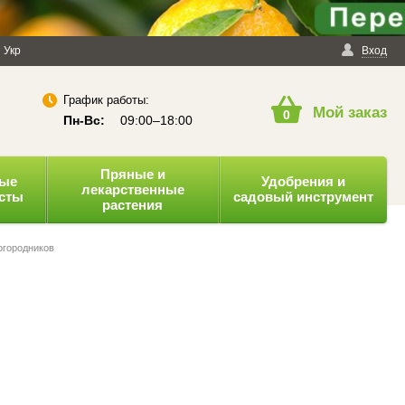
енциальности
Укр
Публичная оферта
Вход
График работы:
Мой заказ
0
Пн-Вс:
09:00–18:00
Пряные и
ные
Удобрения и
лекарственные
усты
садовый инструмент
растения
огородников