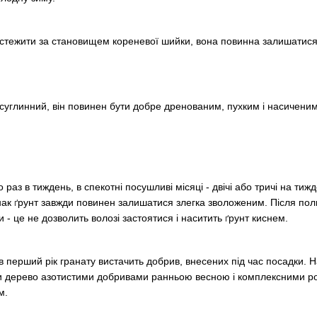
 стежити за становищем кореневої шийки, вона повинна залишатися
суглинний, він повинен бути добре дренованим, пухким і насичени
раз в тиждень, в спекотні посушливі місяці - двічі або тричі на ти
нак
рунт завжди повинен залишатися злегка зволоженим. Після пол
ґ
- це не дозволить волозі застоятися і наситить
рунт киснем.
ґ
 в перший рік гранату вистачить добрив, внесених під час посадки. Н
ти дерево азотистими добривами ранньою весною і комплексними р
м.