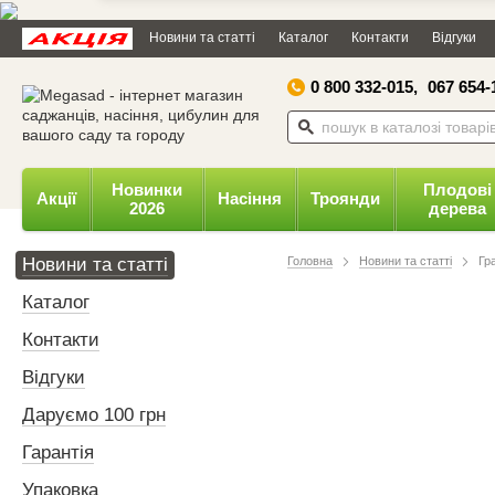
Дозвольте сайту megasad.net
Новини та статті
Каталог
Контакти
Відгуки
відправляти вам сповіщення на
робочий стіл.
0 800 332-015,
067 654-
Заборонити
Доз
Powered by SendPulse
Новинки
Плодові
Акції
Насіння
Троянди
2026
дерева
Новини та статті
Головна
Новини та статті
Гр
Каталог
Контакти
Відгуки
Даруємо 100 грн
Гарантія
Упаковка