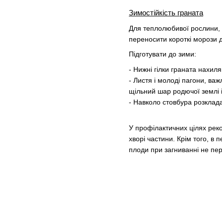
Зимостійкість граната
Для теплолюбивої рослини, я
переносити короткі морози д
Підготувати до зими:
- Нижні гілки граната нахиля
- Листя і молоді пагони, в
щільний шар родючої землі 
- Навколо стовбура розклад
У профілактичних цілях реко
хворі частини. Крім того, в
плоди при загниванні не пе