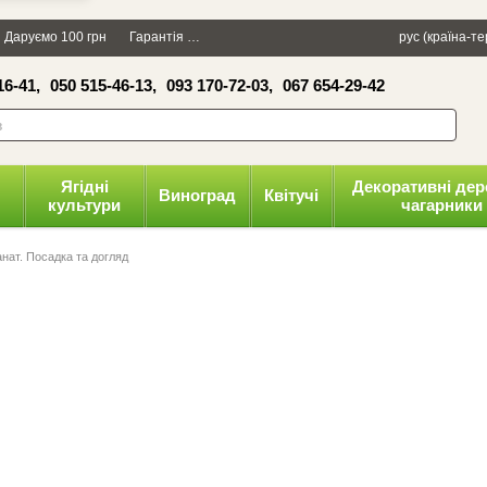
×
Даруємо 100 грн
Гарантія
Упаковка
Оплата і доставка
рус (країна-т
Політика к
16-41,
050 515-46-13,
093 170-72-03,
067 654-29-42
волити
Ягідні
Декоративні дер
Виноград
Квітучі
культури
чагарники
анат. Посадка та догляд