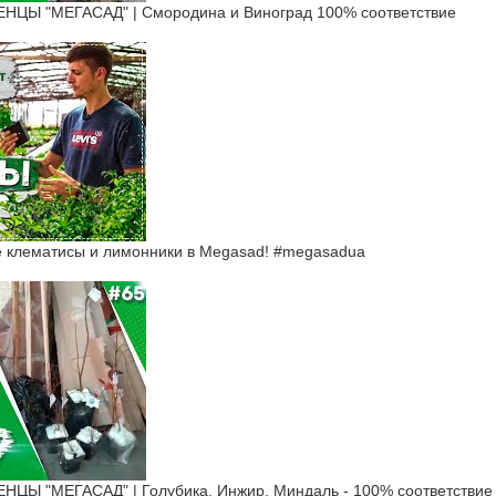
ЦЫ "МЕГАСАД" | Смородина и Виноград 100% соответствие
ие клематисы и лимонники в Megasad! #megasadua
Ы "МЕГАСАД" | Голубика, Инжир, Миндаль - 100% соответствие