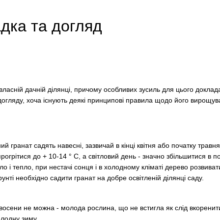
адка та догляд
ласній дачній ділянці, причому особливих зусиль для цього доклад
догляду, хоча існують деякі принципові правила щодо його вирощув
ий гранат садять навесні, зазвичай в кінці квітня або початку травн
огрітися до + 10-14 ° С, а світловий день - значно збільшитися в п
тло і тепло, при нестачі сонця і в холодному кліматі дерево розвива
унті необхідно садити гранат на добре освітленій ділянці саду.
восени не можна - молода рослина, що не встигла як слід вкоренити
олодну зиму.