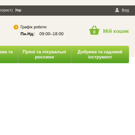
ерорист)
онфіденційності
Укр
Публічна оферта
Вхід
Графік роботи:
Мій кошик
0
Пн-Нд:
09:00–18:00
ева та
Пряні та лікувальні
Добрива та садовий
рослини
інструмент