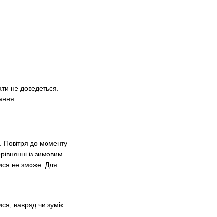
ати не доведеться.
ання.
я. Повітря до моменту
орівнянні із зимовим
тися не зможе. Для
ся, навряд чи зуміє