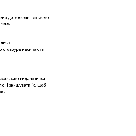
кий до холодів, він може
 зиму.
илися.
ло стовбура насипають
своєчасно видаляти всі
лю, і знищувати їх, щоб
мах.