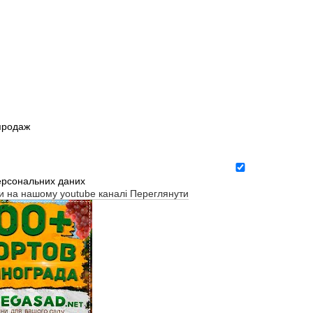
зпродаж
ерсональних даних
ти на нашому youtube каналі
Переглянути