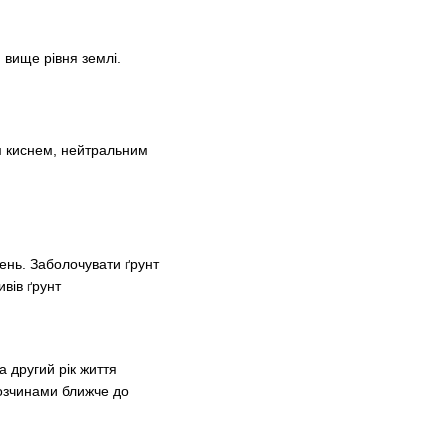
 вище рівня землі.
м киснем, нейтральним
ждень. Заболочувати
рунт
ґ
ивів
рунт
ґ
а другий рік життя
озчинами ближче до