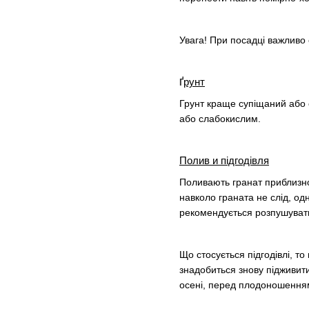
Увага! При посадці важливо
рунт
Ґ
Грунт краще супіщаний або 
або слабокислим.
Полив и підгодівля
Поливають гранат приблизно 
навколо граната не слід, од
рекомендується розпушувати 
Що стосується підгодівлі, то
знадобиться знову підживи
осені, перед плодоношення