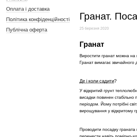
Оплата і доставка
Гранат. Пос
Політика конфіденційності
25 березня 2020
Публічна оферта
Гранат
Виростити гранат можна на в
Гранат вимагає звичайного 
Де і коли садити
?
У відкритий грунт теплолюбн
висадки повинен стабільно пр
періодом. Йому потрібні сві
вирощування у відкритому гр
Проводити посадку граната 
перенести навіть помірно-х