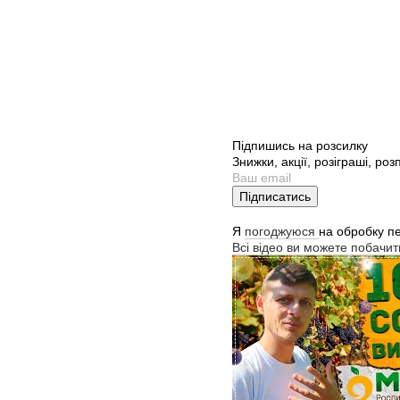
Підпишись на розсилку
Знижки, акції, розіграші, ро
Підписатись
Я
погоджуюся
на обробку п
Всі відео ви можете побачи