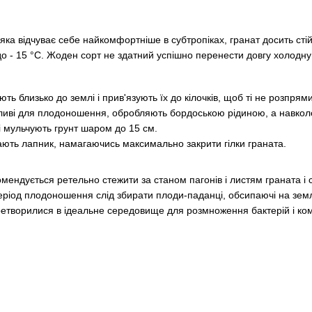
ка відчуває себе найкомфортніше в субтропіках, гранат досить стій
о - 15 °С. Жоден сорт не здатний успішно перенести довгу холодну
ють близько до землі і прив'язують їх до кілочків, щоб ті не розпрям
ажливі для плодоношення, обробляють бордоською рідиною, а навко
і мульчують грунт шаром до 15 см.
ають лапник, намагаючись максимально закрити гілки граната.
мендується ретельно стежити за станом пагонів і листям граната і 
 період плодоношення слід збирати плоди-паданці, обсипаючі на зем
ретворилися в ідеальне середовище для розмноження бактерій і ко