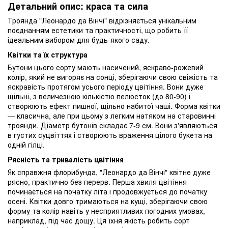
Детальний опис: краса та сила
Троянда "Леонардо да Вінчі" відрізняється унікальним
поєднанням естетики та практичності, що робить її
ідеальним вибором для будь-якого саду.
Квітки та їх структура
Бутони цього сорту мають насичений, яскраво-рожевий
колір, який не вигоряє на сонці, зберігаючи свою свіжість та
яскравість протягом усього періоду цвітіння. Вони дуже
щільні, з величезною кількістю пелюсток (до 80-90) і
створюють ефект пишної, щільно набитої чаші. Форма квітки
— класична, але при цьому з легким натяком на старовинні
троянди. Діаметр бутонів складає 7-9 см. Вони з'являються
в густих суцвіттях і створюють враження цілого букета на
одній гілці.
Рясність та тривалість цвітіння
Як справжня флорибунда, "Леонардо да Вінчі" квітне дуже
рясно, практично без перерв. Перша хвиля цвітіння
починається на початку літа і продовжується до початку
осені. Квітки довго тримаються на кущі, зберігаючи свою
форму та колір навіть у несприятливих погодних умовах,
наприклад, під час дощу. Ця їхня якість робить сорт