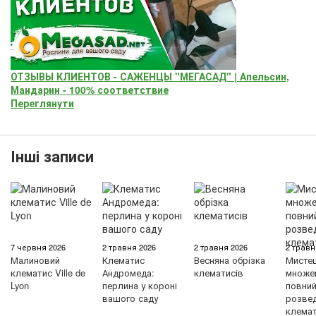
ОТЗЫВЫ КЛИЕНТОВ - САЖЕНЦЫ "МЕГАСАД" | Апельсин,
Мандарин - 100% соответствие
Переглянути
Інші записи
7 червня 2026
2 травня 2026
2 травня 2026
2 травн
Малиновий
Клематис
Весняна обрізка
Мисте
клематис Ville de
Андромеда:
клематисів
множен
Lyon
перлина у короні
повний 
вашого саду
розве
клемат