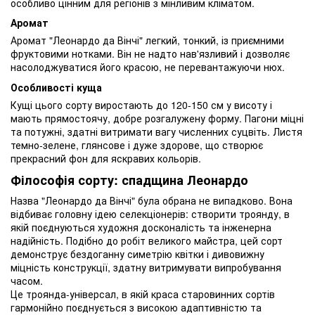
особливо цінним для регіонів з мінливим кліматом.
Аромат
Аромат "Леонардо да Вінчі" легкий, тонкий, із приємними
фруктовими нотками. Він не надто нав'язливий і дозволяє
насолоджуватися його красою, не перевантажуючи нюх.
Особливості куща
Кущі цього сорту виростають до 120-150 см у висоту і
мають прямостоячу, добре розгалужену форму. Пагони міцні
та потужні, здатні витримати вагу численних суцвіть. Листя
темно-зелене, глянсове і дуже здорове, що створює
прекрасний фон для яскравих кольорів.
Філософія сорту: спадщина Леонардо
Назва "Леонардо да Вінчі" була обрана не випадково. Вона
відбиває головну ідею селекціонерів: створити троянду, в
якій поєднуються художня досконалість та інженерна
надійність. Подібно до робіт великого майстра, цей сорт
демонструє бездоганну симетрію квітки і дивовижну
міцність конструкції, здатну витримувати випробування
часом.
Це троянда-універсал, в якій краса старовинних сортів
гармонійно поєднується з високою адаптивністю та