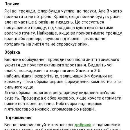
Поливи
Як і всі троянди, флорібунда чутливі до посухи. Але й часто
поливати їх не потрібно. Краще, якщо поливи будуть рясні,
але не частіше 2 разів на тиждень. Це стосується
посушливого періоду, під час дощів куща вистачатиме
вологи з грунту. Найкраще, якщо ви поливатимете троянду
вранці або ввечері, і суворо під корінь. Так вода не
потрапить на листя та не спровокує опіки.
Обрізка
Весняне обрізування: проводиться після зняття зимового
укриття до початку активного зростання. Видаліть усі
слабкі, пошкоджені та хворі пагони. Залиште 3-5
найсильніших і вкоротіть їх, залишивши 3-4 бруньки на
кожному. Така обрізка сприяє формуванню компактного та
сильного куща.
Літня обрізка: полягає в регулярному видаленні зів'ялих
суцвіть. Процедура є обов'язковою, якщо хочете отримати
пишне повторне цвітіння. Робіть зріз над першою
п'ятилистовою ниркою, спрямованою назовні.
Підживлення
Весна: використовуйте комплексні
добрива
із підвищеним