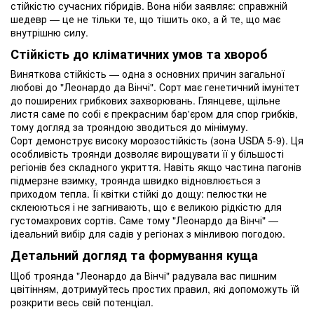
стійкістю сучасних гібридів. Вона ніби заявляє: справжній
шедевр — це не тільки те, що тішить око, а й те, що має
внутрішню силу.
Стійкість до кліматичних умов та хвороб
Виняткова стійкість — одна з основних причин загальної
любові до "Леонардо да Вінчі". Сорт має генетичний імунітет
до поширених грибкових захворювань. Глянцеве, щільне
листя саме по собі є прекрасним бар'єром для спор грибків,
тому догляд за трояндою зводиться до мінімуму.
Сорт демонструє високу морозостійкість (зона USDA 5-9). Ця
особливість троянди дозволяє вирощувати її у більшості
регіонів без складного укриття. Навіть якщо частина пагонів
підмерзне взимку, троянда швидко відновлюється з
приходом тепла. Її квітки стійкі до дощу: пелюстки не
склеюються і не загнивають, що є великою рідкістю для
густомахрових сортів. Саме тому "Леонардо да Вінчі" —
ідеальний вибір для садів у регіонах з мінливою погодою.
Детальний догляд та формування куща
Щоб троянда "Леонардо да Вінчі" радувала вас пишним
цвітінням, дотримуйтесь простих правил, які допоможуть їй
розкрити весь свій потенціал.