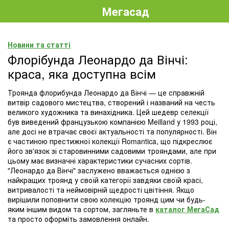
Мегасад
Новини та статті
Флорібунда Леонардо да Вінчі:
краса, яка доступна всім
Троянда флорибунда Леонардо да Вінчі — це справжній
витвір садового мистецтва, створений і названий на честь
великого художника та винахідника. Цей шедевр селекції
був виведений французькою компанією Meilland у 1993 році,
але досі не втрачає своєї актуальності та популярності. Він
є частиною престижної колекції Romantica, що підкреслює
його зв'язок зі старовинними садовими трояндами, але при
цьому має визначні характеристики сучасних сортів.
"Леонардо да Вінчі" заслужено вважається однією з
найкращих троянд у своїй категорії завдяки своїй красі,
витривалості та неймовірній щедрості цвітіння. Якщо
вирішили поповнити свою колекцію троянд цим чи будь-
яким іншим видом та сортом, загляньте в
каталог МегаСад
та просто оформіть замовлення онлайн.