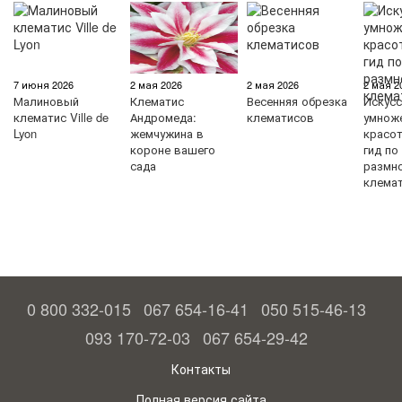
7 июня 2026
2 мая 2026
2 мая 2026
2 мая 2
Малиновый
Клематис
Весенняя обрезка
Искус
клематис Ville de
Андромеда:
клематисов
умнож
Lyon
жемчужина в
красо
короне вашего
гид по
сада
размн
клема
0 800 332-015
067 654-16-41
050 515-46-13
093 170-72-03
067 654-29-42
Контакты
Полная версия сайта