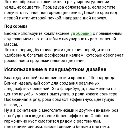
Летняя обрезка: заключается в регулярном удалении
увядших соцветий. Процедура обязательна, если хотите
получить пышное повторное цветение. Делайте срез над
первой пятилистовой почкой, направленной наружу.
Подкормка
Весна: используйте комплексные
удобрения
с повышенным
содержанием азота, чтобы стимулировать рост зеленой
массы.
Лето: в период бутонизации и цветения перейдите на
удобрения, богатые фосфором и калием, которые обеспечат
роскошное и продолжительное цветение.
Использование в ландшафтном дизайне
Благодаря своей выносливости и красоте, "Леонардо да
Винчи" идеальный сорт для создания различных
ландшафтных решений. Эта флорибунда, посаженная по
центру клумбы, может выступать в роли яркого солитера.
Посаженная в ряд, роза создаст эффектную, цветущую
изгородь.
Ну а в сочетании с многолетниками и другими видами роз
она будет выглядеть еще более эффектно. Особенно
гармонично куст смотрится рядом с растениями,
цветущими синими, фиолетовыми и белыми цветами,