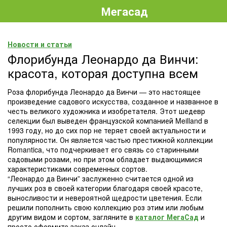
Мегасад
Новости и статьи
Флорибунда Леонардо да Винчи:
красота, которая доступна всем
Роза флорибунда Леонардо да Винчи — это настоящее
произведение садового искусства, созданное и названное в
честь великого художника и изобретателя. Этот шедевр
селекции был выведен французской компанией Meilland в
1993 году, но до сих пор не теряет своей актуальности и
популярности. Он является частью престижной коллекции
Romantica, что подчеркивает его связь со старинными
садовыми розами, но при этом обладает выдающимися
характеристиками современных сортов.
“Леонардо да Винчи” заслуженно считается одной из
лучших роз в своей категории благодаря своей красоте,
выносливости и невероятной щедрости цветения. Если
решили пополнить свою коллекцию роз этим или любым
другим видом и сортом, загляните в
каталог МегаСад
и
просто оформите заказ онлайн.