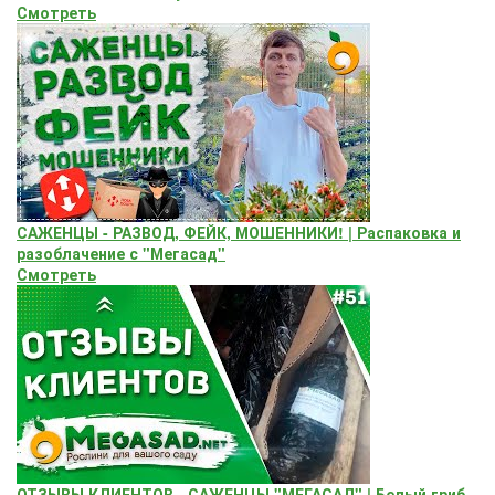
Смотреть
САЖЕНЦЫ - РАЗВОД, ФЕЙК, МОШЕННИКИ! | Распаковка и
разоблачение с "Мегасад"
Смотреть
ОТЗЫВЫ КЛИЕНТОВ - САЖЕНЦЫ "МЕГАСАД" | Белый гриб