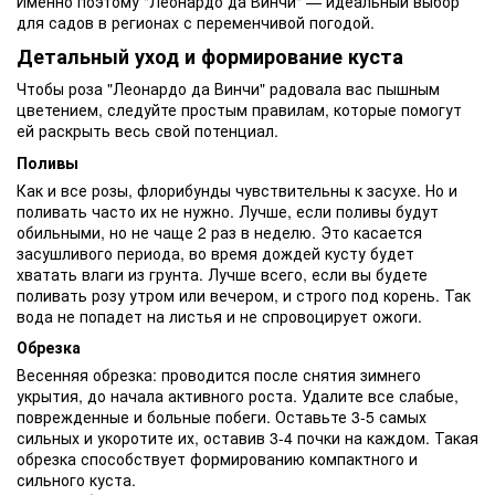
Именно поэтому "Леонардо да Винчи" — идеальный выбор
для садов в регионах с переменчивой погодой.
Детальный уход и формирование куста
Чтобы роза "Леонардо да Винчи" радовала вас пышным
цветением, следуйте простым правилам, которые помогут
ей раскрыть весь свой потенциал.
Поливы
Как и все розы, флорибунды чувствительны к засухе. Но и
поливать часто их не нужно. Лучше, если поливы будут
обильными, но не чаще 2 раз в неделю. Это касается
засушливого периода, во время дождей кусту будет
хватать влаги из грунта. Лучше всего, если вы будете
поливать розу утром или вечером, и строго под корень. Так
вода не попадет на листья и не спровоцирует ожоги.
Обрезка
Весенняя обрезка: проводится после снятия зимнего
укрытия, до начала активного роста. Удалите все слабые,
поврежденные и больные побеги. Оставьте 3-5 самых
сильных и укоротите их, оставив 3-4 почки на каждом. Такая
обрезка способствует формированию компактного и
сильного куста.