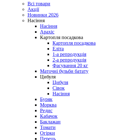
Всі товари
Акції
Новинки 2026
Насіння
Насіння
Арахіс
Картопля посадкова
Картопля посадкова
Еліта
1-а репродукція
2-а репродукція
Фасування 20 кг
Маточні бульби батату
Цибуля
Цибуля
Сівок
Насіння
Буряк
Морква
Редис
Кабачок
Баклажан
Томати
Огірки
Перець