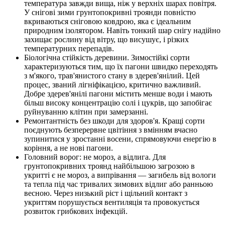
температура завжди вища, ніж у верхніх шарах повітря.
У снігові зими грунтопокривні троянди повністю
вкриваються сніговою ковдрою, яка є ідеальним
природним ізолятором. Навіть тонкий шар снігу надійно
захищає рослину від вітру, що висушує, і різких
температурних перепадів.
Біологічна стійкість деревини. Зимостійкі сорти
характеризуються тим, що їх пагони швидко переходять
з м'якого, трав'янистого стану в здерев'янілий. Цей
процес, званий лігніфікацією, критично важливий.
Добре здерев'янілі пагони містить менше води і мають
більш високу концентрацію солі і цукрів, що запобігає
руйнуванню клітин при замерзанні.
Ремонтантність без шкоди для здоров'я. Кращі сорти
поєднують безперервне цвітіння з вмінням вчасно
зупинитися у зростанні восени, спрямовуючи енергію в
коріння, а не нові пагони.
Головний ворог: не мороз, а відлига. Для
грунтопокривних троянд найбільшою загрозою в
укритті є не мороз, а випрівання — загибель від вологи
та тепла під час тривалих зимових відлиг або ранньою
весною. Через низький ріст і щільний контакт з
укриттям порушується вентиляція та провокується
розвиток грибкових інфекцій.