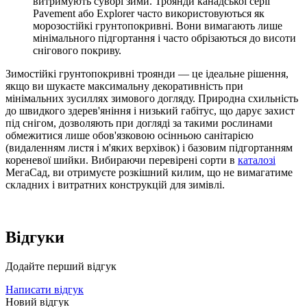
витримують суворі зими. Троянди канадської серії
Pavement або Explorer часто використовуються як
морозостійкі грунтопокривні. Вони вимагають лише
мінімального підгортання і часто обрізаються до висоти
снігового покриву.
Зимостійкі грунтопокривні троянди — це ідеальне рішення,
якщо ви шукаєте максимальну декоративність при
мінімальних зусиллях зимового догляду. Природна схильність
до швидкого здерев'яніння і низький габітус, що дарує захист
під снігом, дозволяють при догляді за такими рослинами
обмежитися лише обов'язковою осінньою санітарією
(видаленням листя і м'яких верхівок) і базовим підгортанням
кореневої шийки. Вибираючи перевірені сорти в
каталозі
МегаСад, ви отримуєте розкішний килим, що не вимагатиме
складних і витратних конструкцій для зимівлі.
Відгуки
Додайте перший відгук
Написати відгук
Новий відгук