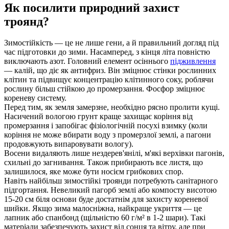
Як посилити природний захист
троянд?
Зимостійкість — це не лише гени, а й правильний догляд під
час підготовки до зими. Насамперед, з кінця літа повністю
виключають азот. Головний елемент осіннього
підживлення
— калій, що діє як антифриз. Він зміцнює стінки рослинних
клітин та підвищує концентрацію клітинного соку, роблячи
рослину більш стійкою до промерзання. Фосфор зміцнює
кореневу систему.
Перед тим, як земля замерзне, необхідно рясно пролити кущі.
Насичений вологою грунт краще захищає коріння від
промерзання і запобігає фізіологічній посухі взимку (коли
коріння не може вбирати воду з промерзлої землі, а пагони
продовжують випаровувати вологу).
Восени видаляють лише нездерев'янілі, м'які верхівки пагонів,
схильні до загнивання. Також прибирають все листя, що
залишилося, яке може бути носієм грибкових спор.
Навіть найбільш зимостійкі троянди потребують санітарного
підгортання. Невеликий пагорб землі або компосту висотою
15-20 см біля основи буде достатнім для захисту кореневої
шийки. Якщо зима малосніжна, найкраще укриття — це
лапник або спанбонд (щільністю 60 г/м² в 1-2 шари). Такі
матеріали забезпечують захист від сонця та вітру, але при