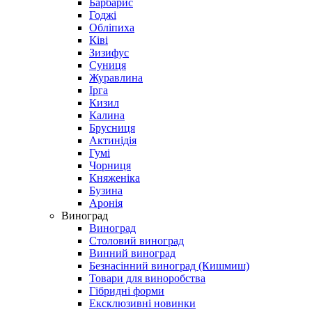
Барбарис
Годжі
Обліпиха
Ківі
Зизифус
Суниця
Журавлина
Ірга
Кизил
Калина
Брусниця
Актинідія
Гумі
Чорниця
Княженіка
Бузина
Аронія
Виноград
Виноград
Столовий виноград
Винний виноград
Безнасінний виноград (Кишмиш)
Товари для виноробства
Гібридні форми
Ексклюзивні новинки