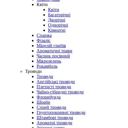
Квіти
Квіти
Багаторічні
Дворічні
Однорічні
Кімнатні
Спаржа
Фізаліс
Міцелій грибів
Ароматичні трави
Часник посівний
Мікрозелень
Рокамболь
Троянди
Троянди
Англійські троянди
Плетисті троянди
Чайно-гібридні троянди
Флорибунда
Шраби
Спрей троянди
Грунтопокривні троянди
Штамбові троянди
Ароматні троянди
Зрізочні сорти