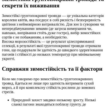
секрети їх виживання
Зимостійкі грунтопокривні троянди — це унікальна категорія
королеви квітів, яка поєднує в собі рясність і безперервність
цвітіння з неймовірною витривалістю. Для зон із суворими чи
непередбачуваними зимами (де загроза вимерзання чи,
навпаки, випрівання стоїть дуже гостро), вибір зимостійких
сортів є не побажанням, а необхідністю.
Висока морозостійкість — це результат цілеспрямованої
селекції, в результаті якої грунтопокривні троянди отримали
гени, що подарували їм здатність до швидкого здерев'ювання
пагонів і стійкості до низьких температур при мінімальному
укритті.
Справжня зимостійкість та її фактори
Коли ми говоримо про зимостійкість грунтопокривних
троянд, йдеться не лише про здатність витримати сухий
мороз, а й про комплексну стійкість рослини до зимових
стресів.
Природний захист завдяки низькому зросту. Низькі
сланкі пагони знаходяться поблизу грунту, де