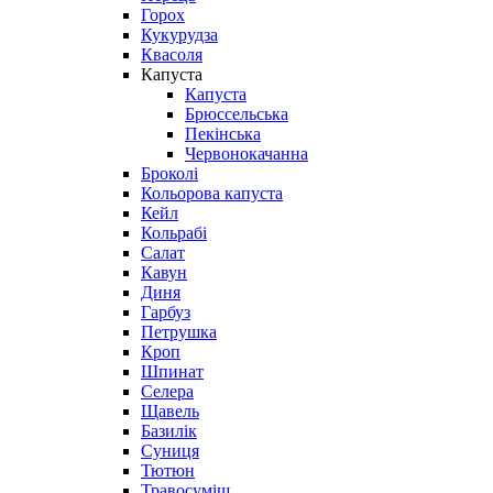
Горох
Кукурудза
Квасоля
Капуста
Капуста
Брюссельська
Пекінська
Червонокачанна
Броколі
Кольорова капуста
Кейл
Кольрабі
Салат
Кавун
Диня
Гарбуз
Петрушка
Кроп
Шпинат
Селера
Щавель
Базилік
Суниця
Тютюн
Травосуміш