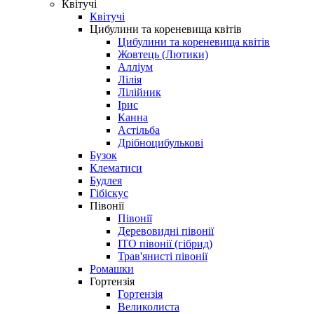
Квітучі
Квітучі
Цибулини та кореневища квітів
Цибулини та кореневища квітів
Жовтець (Лютики)
Алліум
Лілія
Лілійник
Ірис
Канна
Астільба
Дрібноцибулькові
Бузок
Клематиси
Будлея
Гібіскус
Півонії
Півонії
Деревовидні півонії
ІТО півонії (гібрид)
Трав'янисті півонії
Ромашки
Гортензія
Гортензія
Великолиста