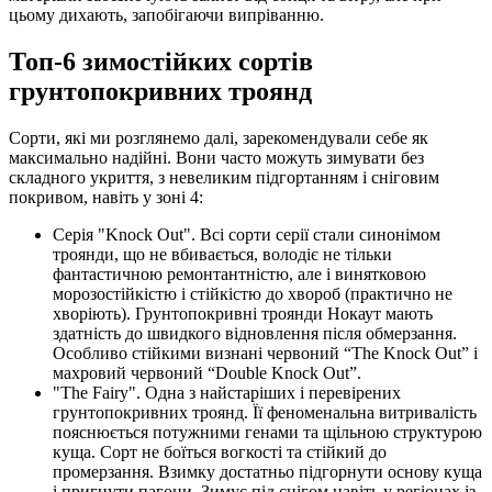
цьому дихають, запобігаючи випріванню.
Топ-6 зимостійких сортів
грунтопокривних троянд
Сорти, які ми розглянемо далі, зарекомендували себе як
максимально надійні. Вони часто можуть зимувати без
складного укриття, з невеликим підгортанням і сніговим
покривом, навіть у зоні 4:
Серія "Knock Out". Всі сорти серії стали синонімом
троянди, що не вбивається, володіє не тільки
фантастичною ремонтантністю, але і винятковою
морозостійкістю і стійкістю до хвороб (практично не
хворіють). Грунтопокривні троянди Нокаут мають
здатність до швидкого відновлення після обмерзання.
Особливо стійкими визнані червоний “The Knock Out” і
махровий червоний “Double Knock Out”.
"The Fairy". Одна з найстаріших і перевірених
грунтопокривних троянд. Її феноменальна витривалість
пояснюється потужними генами та щільною структурою
куща. Сорт не боїться вогкості та стійкий до
промерзання. Взимку достатньо підгорнути основу куща
і пригнути пагони. Зимує під снігом навіть у регіонах із