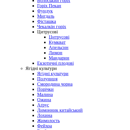
Волоський горіх
Горіх Пекан
Фундук
Мигдаль
Фісташка
Чекалкін горіх
Цитрусові
Цитрусові
Кумкват
Апельсин
Лимон
Мандарин
Екзотичні плодові
Ягідні культури
Ягідні культури
Полуниця
Смородина чорна
Порічки
Малина
Ожина
Аґрус
Лимонник китайський
Лохина
Жимолость
Фейхоа