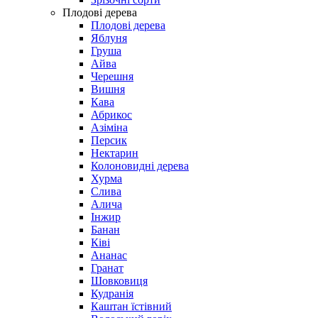
Плодові дерева
Плодові дерева
Яблуня
Груша
Айва
Черешня
Вишня
Кава
Абрикос
Азіміна
Персик
Нектарин
Колоновидні дерева
Хурма
Слива
Алича
Інжир
Банан
Ківі
Ананас
Гранат
Шовковиця
Кудранія
Каштан їстівний