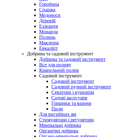
Горобина
Спаржа
Медоноси
Деревій
Ехінацея
Монарда
Полинь
Маклюра
Евкаліпт
Добрива та садовий інструмент
Добрива та садовий інструмент
Все для поливу
Крапельний полив
Садовий інструмент
Садовий інструмент
Садовий ручний інструмент
Секатори і кущорізи
Садові аксесуари
Горщики та вазони
Пили
Для вигрібних ям
Стимулятори і регулятори
Мінеральні добрива
Органічні добрива
Органо-мінеральні добрива