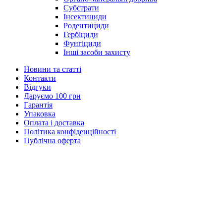
Субстрати
Інсектициди
Родентициди
Гербіциди
Фунгіциди
Інші засоби захисту
Новини та статті
Контакти
Відгуки
Даруємо 100 грн
Гарантія
Упаковка
Оплата і доставка
Політика конфіденційності
Публічна оферта