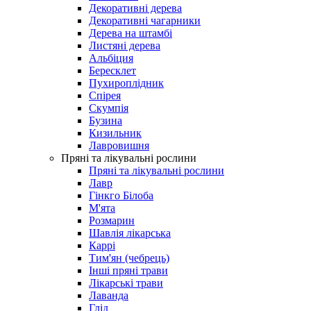
Декоративні дерева
Декоративні чагарники
Дерева на штамбі
Листяні дерева
Альбіция
Бересклет
Пухироплідник
Спірея
Скумпія
Бузина
Кизильник
Лавровишня
Пряні та лікувальні рослини
Пряні та лікувальні рослини
Лавр
Гінкго Білоба
М'ята
Розмарин
Шавлія лікарська
Каррі
Тим'ян (чебрець)
Інші пряні трави
Лікарські трави
Лаванда
Глід