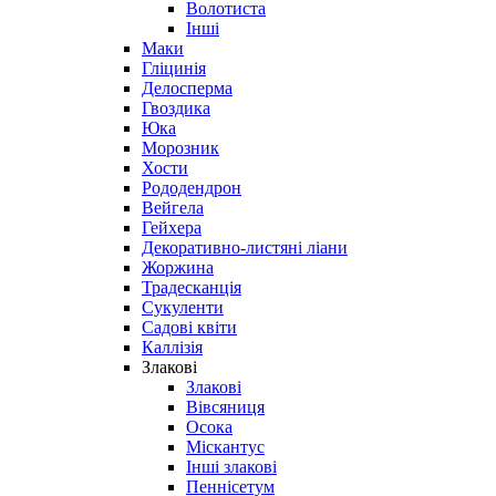
Волотиста
Інші
Маки
Гліцинія
Делосперма
Гвоздика
Юка
Морозник
Хости
Рододендрон
Вейгела
Гейхера
Декоративно-листяні ліани
Жоржина
Традесканція
Сукуленти
Садові квіти
Каллізія
Злакові
Злакові
Вівсяниця
Осока
Міскантус
Інші злакові
Пеннісетум