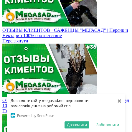
ОТЗЫВЫ КЛИЕНТОВ - САЖЕНЦЫ "МЕГАСАД" | Персик и
Нектарин 100% соответствие
Переглянути
×
Дозвольте сайту megasad.net відправляти
ОТЗЫВЫ КЛИЕНТОВ - САЖЕНЦЫ "МЕГАСАД" | Виноград
вам сповіщення на робочий стіл.
100% соответствие
Переглянути
Powered by SendPulse
Дозволити
Заборонити