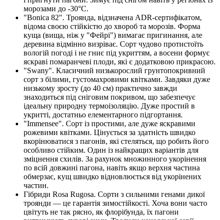
морозами до -30°C.
"Bonica 82". Троянда, відзначена ADR-сертифікатом,
відома своєю стійкістю до хвороб та морозів. Форма
куща (вища, ніж у "Фейрі") вимагає пригинання, але
деревина відмінно визріває. Сорт чудово протистоїть
вологій погоді і не гниє під укриттям, а восени формує
яскраві помаранчеві плоди, які є додатковою прикрасою.
"Swany". Класичний низькорослий грунтопокривний
сорт з білими, густомахровими квітками. Завдяки дуже
низькому зросту (до 40 см) практично завжди
знаходиться під сніговим покривом, що забезпечує
ідеальну природну термоізоляцію. Дуже простий в
укритті, достатньо елементарного підгортання.
"Immensee". Сорт із простими, але дуже яскравими
рожевими квітками. Цінується за здатність швидко
вкорінюватися з пагонів, які стеляться, що робить його
особливо стійким. Один із найкращих варіантів для
зміцнення схилів. За рахунок множинного укорінення
по всій довжині пагона, навіть якщо верхня частина
обмерзає, кущ швидко відновлюється від укорінених
частин.
Гібриди Rosa Rugosa. Сорти з сильними генами дикої
троянди — це гарантія зимостійкості. Хоча вони часто
цвітуть не так рясно, як флорібунда, їх пагони