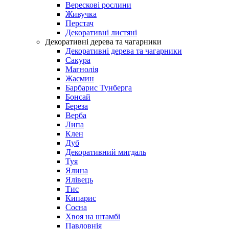
Верескові рослини
Живучка
Перстач
Декоративні листяні
Декоративні дерева та чагарники
Декоративні дерева та чагарники
Сакура
Магнолія
Жасмин
Барбарис Тунберга
Бонсай
Береза
Верба
Липа
Клен
Дуб
Декоративний мигдаль
Туя
Ялина
Ялівець
Тис
Кипарис
Сосна
Хвоя на штамбі
Павловнія