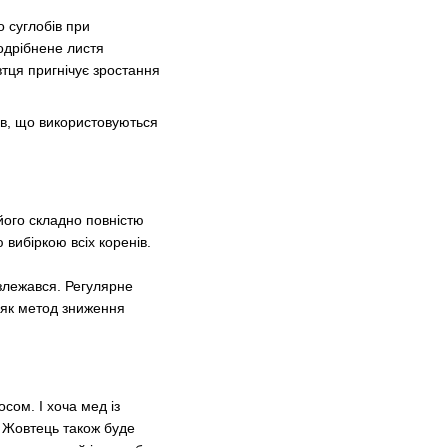
о суглобів при
подрібнене листя
втця пригнічує зростання
ів, що використовуються
 його складно повністю
вибіркою всіх коренів.
 злежався. Регулярне
 як метод зниження
сом. І хоча мед із
. Жовтець також буде