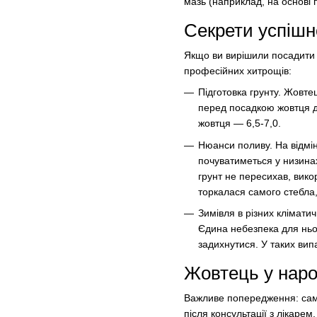
мазь (наприклад, на основі 
Секрети успіш
Якщо ви вирішили посадити 
професійних хитрощів:
Підготовка грунту. Жовте
перед посадкою жовтця д
жовтця — 6,5-7,0.
Нюанси поливу. На відмін
почуватиметься у низина
грунт не пересихав, вик
торкалася самого стебла,
Зимівля в різних клімати
Єдина небезпека для ньо
задихнутися. У таких вип
Жовтець у наро
Важливе попередження: сам
після консультації з лікарем.