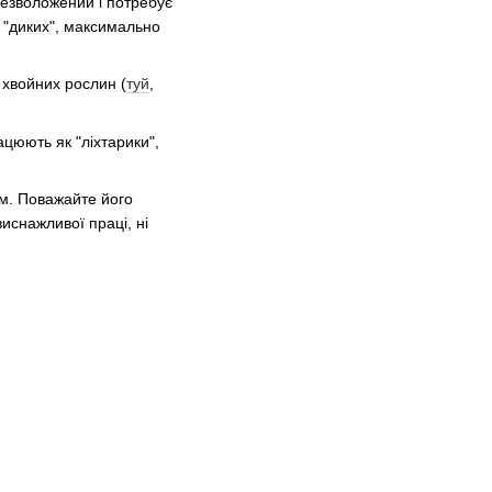
резволожений і потребує
 "диких", максимально
 хвойних рослин (
туй
,
ацюють як "ліхтарики",
ом. Поважайте його
снажливої ​​праці, ні