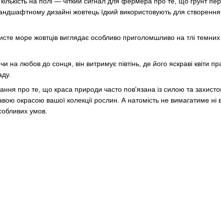
 кількість на полі — чіткий сигнал для фермера про те, що грунт пе
андшафтному дизайні жовтець їдкий використовують для створення
исте море жовтців виглядає особливо приголомшливо на тлі темних
и на любов до сонця, він витримує півтінь, де його яскраві квіти пр
аду.
ання про те, що краса природи часто пов'язана із силою та захист
равою окрасою вашої колекції рослин. А натомість не вимагатиме ні ви
собливих умов.