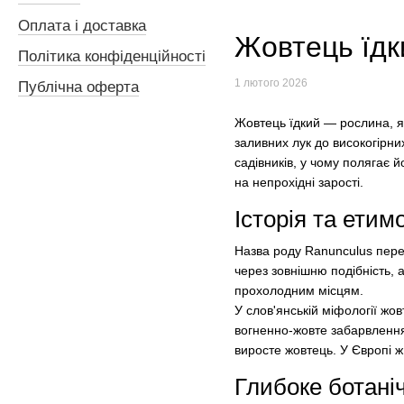
Оплата і доставка
Жовтець їдк
Політика конфіденційності
1 лютого 2026
Публічна оферта
Жовтець їдкий — рослина, як
заливних лук до високогірн
садівників, у чому полягає 
на непрохідні зарості.
Історія та етимо
Назва роду Ranunculus пере
через зовнішню подібність, а
прохолодним місцям.
У слов'янській міфології ж
вогненно-жовте забарвлення 
виросте жовтець. У Європі ж
Глибоке ботані