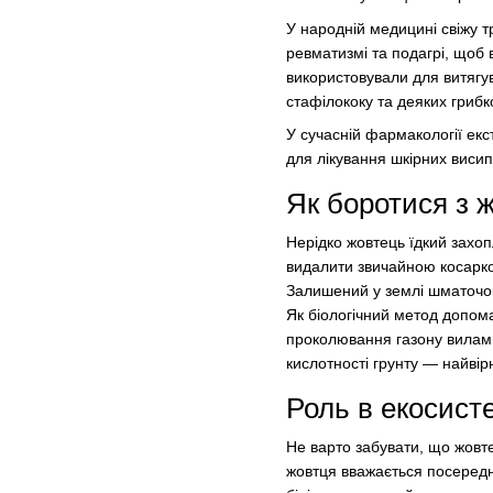
У народній медицині свіжу т
ревматизмі та подагрі, щоб 
використовували для витягув
стафілококу та деяких гриб
У сучасній фармакології ек
для лікування шкірних висипі
Як боротися з ж
Нерідко жовтець їдкий захоп
видалити звичайною косарко
Залишений у землі шматочок
Як біологічний метод допом
проколювання газону вилами
кислотності грунту — найвір
Роль в екосисте
Не варто забувати, що жовте
жовтця вважається посередн