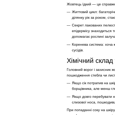
Жовтець їдкий — це справжні
Життєвий цикл: багаторіч
ділянку рік за роком, ст
Секрет лакованих пелюст
епідермісу знаходиться 
допомагає рослині залуча
Коренева система: хоча к
сусідів.
Хімічний склад 
Головний ворог і захисник ж
пошкодження стебла чи лист
Якщо сік потрапив на шкір
борщівника, але менш гли
Якщо довго перебувати н
слизової носа, пошкодив
При попаданні соку на шкіру