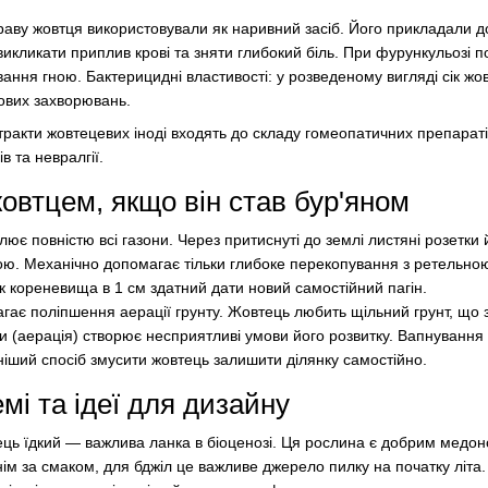
раву жовтця використовували як наривний засіб. Його прикладали д
викликати приплив крові та зняти глибокий біль. При фурункульозі 
ання гною. Бактерицидні властивості: у розведеному вигляді сік жо
кових захворювань.
стракти жовтецевих іноді входять до складу гомеопатичних препарат
в та невралгії.
овтцем, якщо він став бур'яном
лює повністю всі газони. Через притиснуті до землі листяні розетки
ю. Механічно допомагає тільки глибоке перекопування з ретельною 
 кореневища в 1 см здатний дати новий самостійний пагін.
агає поліпшення аерації грунту. Жовтець любить щільний грунт, що
 (аерація) створює несприятливі умови його розвитку. Вапнування
ніший спосіб змусити жовтець залишити ділянку самостійно.
мі та ідеї для дизайну
ць їдкий — важлива ланка в біоценозі. Ця рослина є добрим медоно
ім за смаком, для бджіл це важливе джерело пилку на початку літа