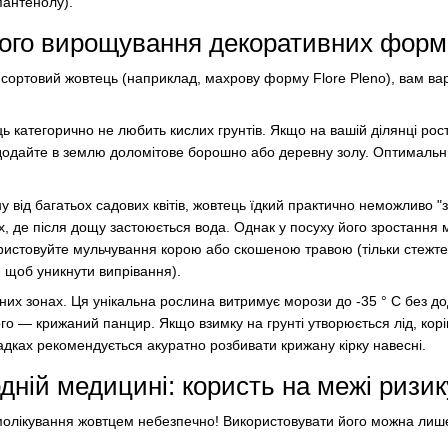
пантенолу).
ного вирощування декоративних форм
сортовий жовтець (наприклад, махрову форму Flore Pleno), вам вар
ць категорично не любить кислих грунтів. Якщо на вашій ділянці ро
одайте в землю доломітове борошно або деревну золу. Оптимальни
у від багатьох садових квітів, жовтець їдкий практично неможливо "з
х, де після дощу застоюється вода. Однак у посуху його зростання
ористовуйте мульчування корою або скошеною травою (тільки стежте
 щоб уникнути випрівання).
чних зонах. Ця унікальна рослина витримує морози до -35 ° C без до
го — крижаний панцир. Якщо взимку на грунті утворюється лід, кор
адках рекомендується акуратно розбивати крижану кірку навесні.
дній медицині: користь на межі ризик
олікування жовтцем небезпечно! Використовувати його можна лише