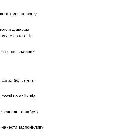
овертатися на вашу
ього під шаром
нячне світло. Це
 витісняє слабших
ься за будь-якого
схожі на опіки від
ти кашель та набряк
а нанести заспокійливу