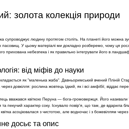
ий: золота колекція природи
а супроводжує людину протягом століть. На планеті його можна зус
их пасовищ. У цьому матеріалі ми докладно розберемо, чому ця росл
його прихована небезпека і як правильно інтегрувати його в ландша
логія: від міфів до науки
кладається як "маленька жаба". Давньоримський вчений Пліній Стар
 через довкілля: рослина жовтець їдкий, як і всі амфібії, віддає пер
овтець вважався квіткою Перуна — бога-громовержця. Його називали 
та пекучий характер соку. Існувало повір'я, що там, де вдарила бл
 квітка асоціювалася з чистотою, але водночас і з божевіллям через 
чне досьє та опис