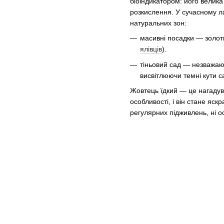
біоіндикатором: його велика
розкислення. У сучасному л
натуральних зон:
масивні посадки — золот
ялівців
).
тіньовий сад — незважаюч
висвітлюючи темні кути с
Жовтець їдкий — це нагадув
особливості, і він стане яск
регулярних підживлень, ні о