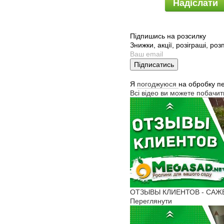
Надіслати
Підпишись на розсилку
Знижки, акції, розіграші, ро
Підписатись
Я
погоджуюся
на обробку п
Всі відео ви можете побачи
ОТЗЫВЫ КЛИЕНТОВ - САЖЕН
Переглянути