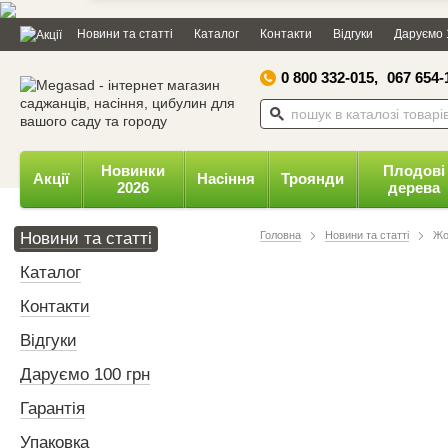
Дозвольте сайту megasad.net
Новини та статті
Каталог
Контакти
Відгуки
Даруємо 
відправляти вам сповіщення на
робочий стіл.
0 800 332-015,
067 654-
Заборонити
Доз
Powered by SendPulse
Новинки
Плодові
Акції
Насіння
Троянди
2026
дерева
Новини та статті
Головна
Новини та статті
Жо
Каталог
Контакти
Відгуки
Даруємо 100 грн
Гарантія
Упаковка