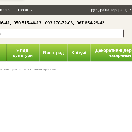
×
100 грн
Гарантія
Упаковка
Оплата і доставка
рус (країна-терорист)
Політика конфіденці
У
16-41,
050 515-46-13,
093 170-72-03,
067 654-29-42
волити
Ягідні
Декоративні дер
Виноград
Квітучі
культури
чагарники
втець їдкий: золота колекція природи