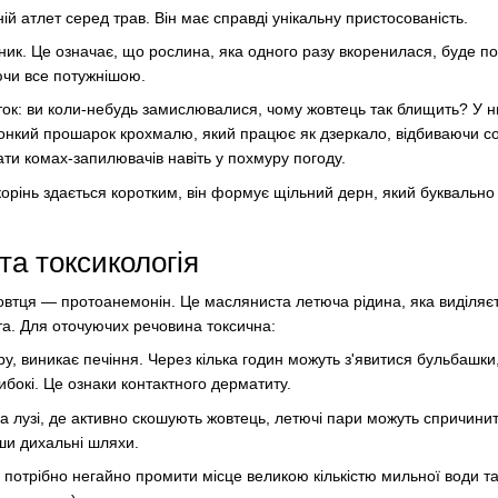
й атлет серед трав. Він має справді унікальну пристосованість.
ник. Це означає, що рослина, яка одного разу вкоренилася, буде п
аючи все потужнішою.
ок: ви коли-небудь замислювалися, чому жовтець так блищить? У н
тонкий прошарок крохмалю, який працює як дзеркало, відбиваючи со
ти комах-запилювачів навіть у похмуру погоду.
орінь здається коротким, він формує щільний дерн, який буквально
та токсикологія
овтця — протоанемонін. Це масляниста летюча рідина, яка виділяєт
а. Для оточуючих речовина токсична:
у, виникає печіння. Через кілька годин можуть з'явитися бульбашки, 
бокі. Це ознаки контактного дерматиту.
а лузі, де активно скошують жовтець, летючі пари можуть спричини
ши дихальні шляхи.
 потрібно негайно промити місце великою кількістю мильної води т