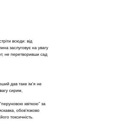
тріти всюди: від
ина заслуговує на увагу
фт, не перетворивши сад
ший дав таке ім'я не
евагу сирим,
“перуновою квіткою” за
искавка, обов'язково
його токсичність.