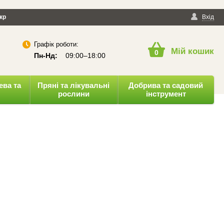
йності
кр
Публічна оферта
Вхід
Графік роботи:
Мій кошик
0
Пн-Нд:
09:00–18:00
ева та
Пряні та лікувальні
Добрива та садовий
рослини
інструмент