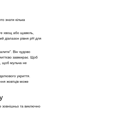
то знати кілька
сте хвощ або щавель,
й діапазон рівня pH для
алити". Він чудово
 миттєво завмирає. Щоб
, щоб мульча не
даткового укриття.
іння жовтців може
у
 зовнішньо та виключно