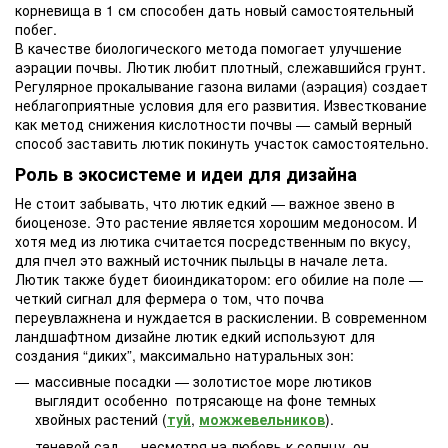
корневища в 1 см способен дать новый самостоятельный
побег.
В качестве биологического метода помогает улучшение
аэрации почвы. Лютик любит плотный, слежавшийся грунт.
Регулярное прокалывание газона вилами (аэрация) создает
неблагоприятные условия для его развития. Известкование
как метод снижения кислотности почвы — самый верный
способ заставить лютик покинуть участок самостоятельно.
Роль в экосистеме и идеи для дизайна
Не стоит забывать, что лютик едкий — важное звено в
биоценозе. Это растение является хорошим медоносом. И
хотя мед из лютика считается посредственным по вкусу,
для пчел это важный источник пыльцы в начале лета.
Лютик также будет биоиндикатором: его обилие на поле —
четкий сигнал для фермера о том, что почва
переувлажнена и нуждается в раскислении. В современном
ландшафтном дизайне лютик едкий используют для
создания “диких”, максимально натуральных зон:
массивные посадки — золотистое море лютиков
выглядит особенно потрясающе на фоне темных
хвойных растений (
туй
,
можжевельников
).
теневой сад — несмотря на любовь к солнцу, он