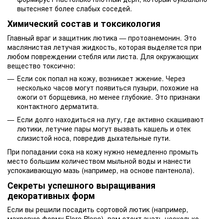
вытесняет более слабых соседей.
Химический состав и токсикология
Главный враг и защитник лютика — протоанемонин. Это
маслянистая летучая жидкость, которая выделяется при
любом повреждении стебля или листа. Для окружающих
вещество токсично:
Если сок попал на кожу, возникает жжение. Через
несколько часов могут появиться пузыри, похожие на
ожоги от борщевика, но менее глубокие. Это признаки
контактного дерматита.
Если долго находиться на лугу, где активно скашивают
лютики, летучие пары могут вызвать кашель и отек
слизистой носа, повредив дыхательные пути.
При попадании сока на кожу нужно немедленно промыть
место большим количеством мыльной воды и нанести
успокаивающую мазь (например, на основе пантенола).
Секреты успешного выращивания
декоративных форм
Если вы решили посадить сортовой лютик (например,
махровую форму Flore Pleno), вам стоит знать несколько