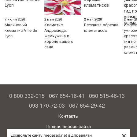
7 июня 2026
2 мая 2026
2 мая 2026
2 мая 2
Малиновый
Клематис
Весенняя обрезка
Искус
клематис Ville de
Андромеда:
клематисов
умнож
Lyon
жемчужина в
красо
короне вашего
гид по
сада
размн
клема
0 800 332-015
067 654-16-41
050 515-46-13
093 170-72-03
067 654-29-42
Контакты
Полная версия сайта
×
Дозвольте сайту megasad.net відправляти
© 2015—2026