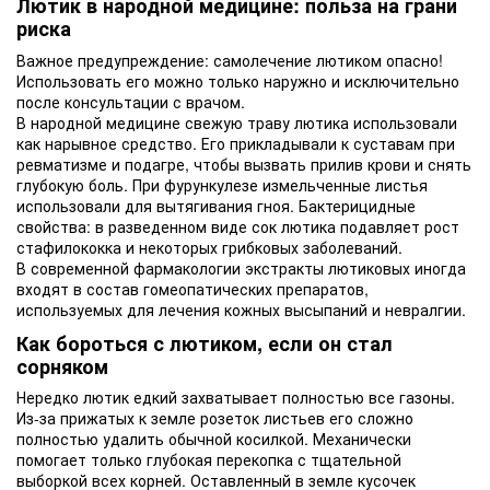
Лютик в народной медицине: польза на грани
риска
Важное предупреждение: самолечение лютиком опасно!
Использовать его можно только наружно и исключительно
после консультации с врачом.
В народной медицине свежую траву лютика использовали
как нарывное средство. Его прикладывали к суставам при
ревматизме и подагре, чтобы вызвать прилив крови и снять
глубокую боль. При фурункулезе измельченные листья
использовали для вытягивания гноя. Бактерицидные
свойства: в разведенном виде сок лютика подавляет рост
стафилококка и некоторых грибковых заболеваний.
В современной фармакологии экстракты лютиковых иногда
входят в состав гомеопатических препаратов,
используемых для лечения кожных высыпаний и невралгии.
Как бороться с лютиком, если он стал
сорняком
Нередко лютик едкий захватывает полностью все газоны.
Из-за прижатых к земле розеток листьев его сложно
полностью удалить обычной косилкой. Механически
помогает только глубокая перекопка с тщательной
выборкой всех корней. Оставленный в земле кусочек