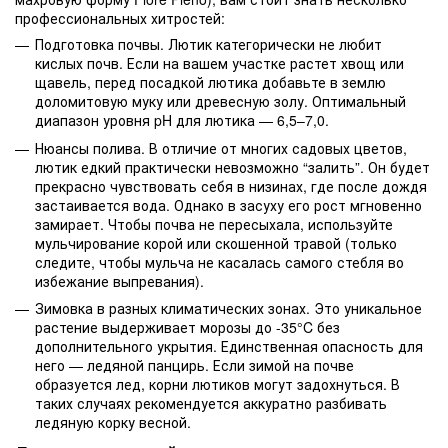
профессиональных хитростей:
Подготовка почвы. Лютик категорически не любит
кислых почв. Если на вашем участке растет хвощ или
щавель, перед посадкой лютика добавьте в землю
доломитовую муку или древесную золу. Оптимальный
диапазон уровня pH для лютика — 6,5–7,0.
Нюансы полива. В отличие от многих садовых цветов,
лютик едкий практически невозможно “залить”. Он будет
прекрасно чувствовать себя в низинах, где после дождя
застаивается вода. Однако в засуху его рост мгновенно
замирает. Чтобы почва не пересыхала, используйте
мульчирование корой или скошенной травой (только
следите, чтобы мульча не касалась самого стебля во
избежание выпревания).
Зимовка в разных климатических зонах. Это уникальное
растение выдерживает морозы до -35°C без
дополнительного укрытия. Единственная опасность для
него — ледяной панцирь. Если зимой на почве
образуется лед, корни лютиков могут задохнуться. В
таких случаях рекомендуется аккуратно разбивать
ледяную корку весной.