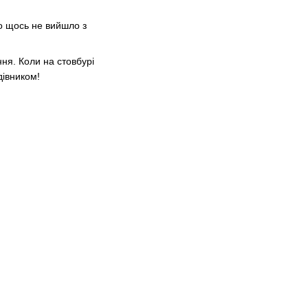
о щось не вийшло з
я. Коли на стовбурі
дівником!