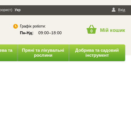
ерорист)
онфіденційності
Укр
Публічна оферта
Вхід
Графік роботи:
Мій кошик
0
Пн-Нд:
09:00–18:00
ева та
Пряні та лікувальні
Добрива та садовий
рослини
інструмент