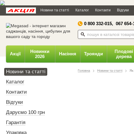
Дозвольте сайту megasad.net
Новини та статті
Каталог
Контакти
Відгуки
відправляти вам сповіщення на
робочий стіл.
0 800 332-015,
067 654-
Заборонити
Доз
Powered by SendPulse
Новинки
Плодові
Акції
Насіння
Троянди
2026
дерева
Новини та статті
Головна
Новини та статті
Як
Каталог
Контакти
Відгуки
Даруємо 100 грн
Гарантія
Упаковка