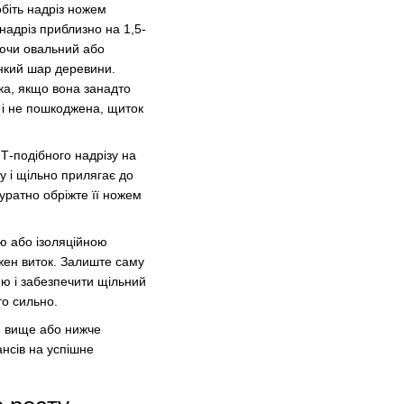
обіть надріз ножем
надріз приблизно на 1,5-
юючи овальний або
онкий шар деревини.
ка, якщо вона занадто
і не пошкоджена, щиток
 Т-подібного надрізу на
у і щільно прилягає до
уратно обріжте її ножем
ю або ізоляційною
жен виток. Залиште саму
ню і забезпечити щільний
то сильно.
м вище або нижче
нсів на успішне