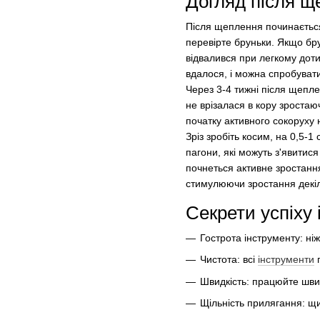
Догляд після щ
Після щеплення починається
перевірте бруньки. Якщо бр
відвалився при легкому дот
вдалося, і можна спробувати
Через 3-4 тижні після щепл
не врізалася в кору зростаю
початку активного сокоруху 
Зріз зробіть косим, на 0,5-
пагони, які можуть з'явити
почнеться активне зростання
стимулюючи зростання декіл
Секрети успіху 
Гострота інструменту: ніж
Чистота: всі
інструменти
п
Швидкість: працюйте швид
Щільність прилягання: щ