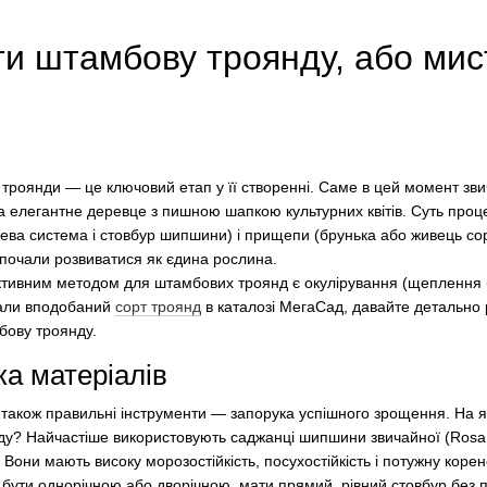
и штамбову троянду, або мис
роянди — це ключовий етап у її створенні. Саме в цей момент зв
елегантне деревце з пишною шапкою культурних квітів. Суть процес
нева система і стовбур шипшини) і прищепи (брунька або живець со
 почали розвиватися як єдина рослина.
тивним методом для штамбових троянд є окулірування (щеплення 
рали вподобаний
сорт троянд
в каталозі МегаСад, давайте детально 
ову троянду.
вка матеріалів
а також правильні інструменти — запорука успішного зрощення. На 
у? Найчастіше використовують саджанці шипшини звичайної (Rosa 
 Вони мають високу морозостійкість, посухостійкість і потужну корен
 бути однорічною або дворічною, мати прямий, рівний стовбур без