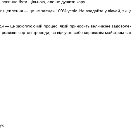
 повинна бути щільною, але не душити кору.
я: щеплення — це не завжди 100% успіх. Не впадайте у відчай, якщ
и — це захоплюючий процес, який приносить величезне задоволенн
розкішні сортові троянди, ви відчуєте себе справжнім майстром-са
ук