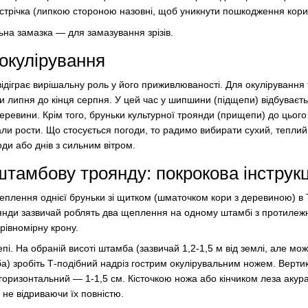
стрічка (липкою стороною назовні, щоб уникнути пошкодження кори 
на замазка — для замазування зрізів.
 окулірування
діграє вирішальну роль у його приживлюваності. Для окулірування
и липня до кінця серпня. У цей час у шипшини (підщепи) відбуваєть
 деревини. Крім того, бруньки культурної троянди (прищепи) до цьо
ли рости. Що стосується погоди, то радимо вибирати сухий, теплий
ди або днів з сильним вітром.
тамбову троянду: покрокова інструкц
плення однієї бруньки зі щитком (шматочком кори з деревиною) в Т
янди зазвичай роблять два щеплення на одному штамбі з протилежн
рівномірну крону.
пі. На обраній висоті штамба (зазвичай 1,2-1,5 м від землі, але мо
а) зробіть Т-подібний надріз гострим окулірувальним ножем. Верти
горизонтальний — 1-1,5 см. Кісточкою ножа або кінчиком леза акуратн
, не відриваючи їх повністю.