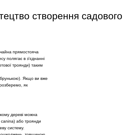
тецтво створення садового
ичайна прямостояча
у полягає в з'єднанні
ртової троянди) таким
брунькою). Якщо ви вже
розберемо, як
якому дереві можна
canina) або троянди
еву систему.
 пошкоджень, товщиною