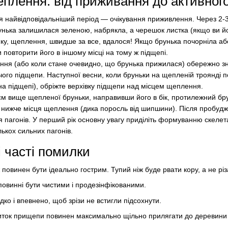
еплення: від приживання до активног
 найвідповідальніший період — очікування приживлення. Через 2-3
унька залишилася зеленою, набрякла, а черешок листка (якщо ви й
ику, щеплення, швидше за все, вдалося! Якщо брунька почорніла а
 повторити його в іншому місці на тому ж підщепі.
ення (або коли стане очевидно, що брунька прижилася) обережно зні
чого підщепи. Наступної весни, коли бруньки на щепленій троянді п
на підщепі), обріжте верхівку підщепи над місцем щеплення.
1 см вище щепленої бруньки, направивши його в бік, протилежний брун
ся нижче місця щеплення (дика поросль від шипшини). Після пробу
 пагонів. У перший рік основну увагу приділіть формуванню скелет
ькох сильних пагонів.
і часті помилки
 повинен бути ідеально гострим. Тупий ніж буде рвати кору, а не різ
овинні бути чистими і продезінфікованими.
ко і впевнено, щоб зрізи не встигли підсохнути.
иток прищепи повинен максимально щільно прилягати до деревини