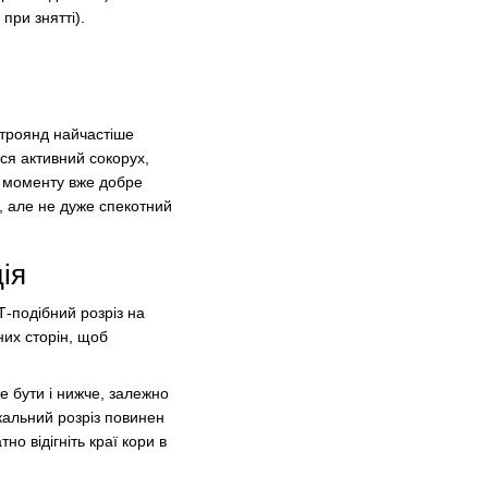
при знятті).
 троянд найчастіше
ся активний сокорух,
го моменту вже добре
, але не дуже спекотний
ія
-подібний розріз на
их сторін, щоб
же бути і нижче, залежно
кальний розріз повинен
о відігніть краї кори в