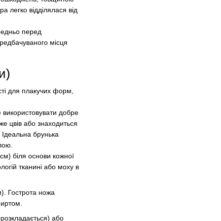
а легко відділялася від
редньо перед
передбачуваного місця
и)
сті для плакучих форм,
е використовувати добре
вже цвів або знаходиться
. Ідеальна брунька
лою.
 см) біля основи кожної
логій тканині або моху в
и). Гострота ножа
пиртом.
орозкладається) або