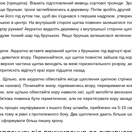
ою (прищепа). Візьміть підготовлений живець сортової троянди. Зр
ще бруньки, трохи заглиблюючись в деревину. Потім зробіть другий 
чи його під кутом так, щоб він з'єднався з першим надрізом, утвор
ькою в центрі. На внутрішній стороні щитка повинен залишитися т
різу руками! Акуратно видаліть деревину з внутрішньої сторони щит
дуже тонкий шар під брунькою. Якщо брунька залишилася зеленою 
епи. Акуратно вставте вирізаний щиток з брунькою під відігнуті краї
 дивитися вгору. Переконайтеся, що щиток повністю зайшов під кор
ерхня частина щитка виходить за межі горизонтального розрізу, ак
 притисніть відігнуті краї кори підщепи назад.
. Щільно, але акуратно обмотайте місце щеплення щепною стрічко
ю назовні). Починайте знизу, піднімаючись вгору, перекриваючи ко
ою, але щільно обмотайте кору навколо неї, щоб запобігти висихан
бв'язка повинна бути герметичною, але не перетягувати кору занад
ть процес окулірування з іншого боку штамба, приблизно на 5-10 с
а тому ж рівні з протилежного боку. Два щеплення дають більше ша
 сформувати більш пишну крону.