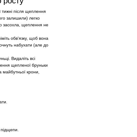
о росту
 тижні після щеплення
ого залишили) легко
бо засохла, щеплення не
міть обв'язку, щоб вона
очнуть набухати (але до
ьці. Видаліть всі
дження щепленої бруньки
а майбутньої крони,
ати.
 підщепи.