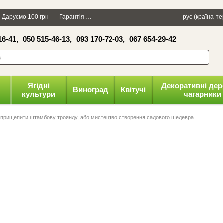
×
Даруємо 100 грн
Гарантія
Упаковка
Оплата і доставка
рус (країна-т
Політика к
16-41,
050 515-46-13,
093 170-72-03,
067 654-29-42
волити
Ягідні
Декоративні дер
Виноград
Квітучі
культури
чагарники
 прищепити штамбову троянду, або мистецтво створення садового шедевра