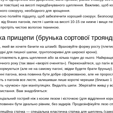
охи товстіше) на висоті передбачуваного щеплення. Важливо, щоб кор
ного сокоруху, необхідного для зрощення.
ясно полийте підщепу, щоб забезпечити хороший сокорух. Безпосе
від бічних пагонів, листя і шипів на висоті 10-15 см нижче і вище 
протріть чистою вологою тканиною.
вка прищепи (брунька сортової троянд
, який ви хочете бачити на штамбі. Враховуйте форму росту (плети
дні для пишної шапки, грунтопокривні для широкої крони).
товляють в день щеплення або за кілька годин до нього. Найкращ
очного року (так звані «визрілі оченята»). Переконайтеся, що пагін 
и формуються (але не на самому пагоні, звідки будете брати бруньку)
тині пагона, вона повинна бути добре сформованою, але не пророс
іть з пагонів все листя, залишивши лише короткі черешки (близько 1
ь «ручкою» при маніпуляціях. Видаліть шипи. Зберігайте живці у во
ристання. Вам знадобляться:
ціальний гострий ніж з косим лезом і кісточкою (для відділення кор
повинен бути ідеально рівним, без задирів. Продезінфікуйте лезо с
оляційна стрічка — спеціальна еластична стрічка для щеплень (сам