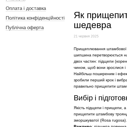
Оплата і доставка
Як прищепит
Політика конфіденційності
шедевра
Публічна оферта
21 червня 2025
Прищеплювання штамбової т
шипшина перетворюється на 
двох частин: підщепи (коре
чином, щоб вони зрослися і
Найбільш поширеним і ефек
зробили перший крок і виб
правильно прищепити штамб
Вибір і підгото
Якість підщепи і прищепи, 
прищепити штамбову троянд
зморшкуватої (Rosa rugosa).
Важливо
: підщепа повинна