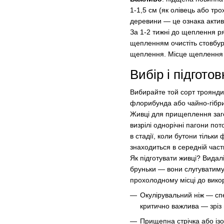
1-1,5 см (як олівець або тр
деревини — це ознака актив
За 1-2 тижні до щеплення р
щепленням очистіть стовбур 
щеплення. Місце щеплення 
Вибір і підгото
Вибирайте той сорт троянди
флорибунда або чайно-гібри
Живці для прищеплення заго
визрілі однорічні пагони пот
в стадії, коли бутони тільк
знаходиться в середній час
Як підготувати живці? Видал
бруньки — вони слугуватимут
прохолодному місці до вико
Окулірувальний ніж — спе
критично важлива — зріз 
Прищепна стрічка або із