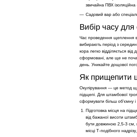
звичайна ПВХ ізоляційна 
Садовий вар або спеціаль
Вибір часу для
Час проведення щеплення ві
вибирають період з середин
кора легко відділяється від
сформовані, але ще не поча
день. Уникайте дощової пого
Як прищепити ш
Окулірування — це метод ще
підщепі. Для штамбової тро
сформувати більш об'ємну і 
Підготовка місця на підще
від бажаної висоти штамб
бути довжиною 2,5-3 см, 
місці Т-подібного надрізу