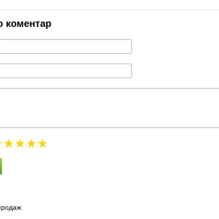
о коментар
зпродаж