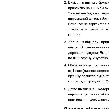
Вирізання щитка з бруньк
приблизно на 1-1,5 см ви
2 см нижче бруньки, веду
щитовидний щиток з брун
Важливо: не торкайтеся з
товста, залишивши лише 
готовий.
З'єднання підщепи і прищ
підщепі. Брунька повинна
деревини підщепи. Якщо в
по лінії розрізу. Акуратно
Обв'язка місця щеплення
стрічкою (липкою стороно
бруньку повністю відкрит
контакт для зрощення. О
Друге щеплення. Повторі
першого щеплення, або н
приживання і дозволяють