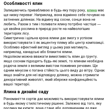
Особливості ялин
Залишаючись привабливою в будь-яку пору року,
ялина
має
ще низку переваг. Наприклад, вона відмінно себе почуває на
затінених ділянках. На відміну від сосни, сонце вона не
любить. Разом з тим і поливати ялину потрібно частіше —
ця хвойна рослина в природі росте на найвологіших
територіях лісу.
Симетрична і щільна крона ялини дає змогу з успіхом
використовувати її як акцентну пляму або центр композиції.
Особливо ефектний вигляд у цьому разі матимуть,
наприклад, канадські або блакитні ялини.
Недоліком можна вважати вимогливість ялин до грунту.
якщо соснам підходять будь-які землі, то ялинам необхідна
родюча земля з великим вмістом поживних речовин. Ще
одним мінусом є погана стійкість цього виду до вітру. Однак
якщо знайти для неї відповідну ділянку, можна отримати
декоративний живопліт, який збереже конфіденційність
вашої території.
Ялина в дизайні саду
Різноманіття сортів дає можливість використовувати ялини
в будь-якому стилістичному рішенні. Залежно від того, яку
рослину ви купите, вона стане або доповненням до вже