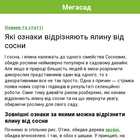
Мегасад
Новини та статті
Які ознаки відрізняють ялину від
сосни
І сосна, і ялина належать до одного сімейства Соснових,
обидві рослини неймовірно популярні в садовому дизайні.
Але якщо в природі більшість людей в змозі розрізнити
дикорослих представників один від одного, то з
декоративними все не так просто. Одна з причин — стрімка
поява нових сортів і підвидів в результаті селекційної
роботи. Саме тому давайте разом розберемо, які ознаки
відрізняють ялину від сосни та на що звернути увагу,
обираючи рослину для свого саду.
Зовнішні ознаки за якими можна відрізнити
ялину від сосни
Почнемо зі спільних рис. Отже, обидва дерева
хвойні
,
обидва вічнозелені. І так, в обох є шишки. У принципі, на