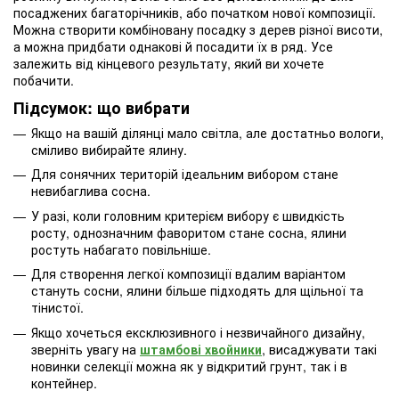
посаджених багаторічників, або початком нової композиції.
Можна створити комбіновану посадку з дерев різної висоти,
а можна придбати однакові й посадити їх в ряд. Усе
залежить від кінцевого результату, який ви хочете
побачити.
Підсумок: що вибрати
Якщо на вашій ділянці мало світла, але достатньо вологи,
сміливо вибирайте ялину.
Для сонячних територій ідеальним вибором стане
невибаглива сосна.
У разі, коли головним критерієм вибору є швидкість
росту, однозначним фаворитом стане сосна, ялини
ростуть набагато повільніше.
Для створення легкої композиції вдалим варіантом
стануть сосни, ялини більше підходять для щільної та
тінистої.
Якщо хочеться ексклюзивного і незвичайного дизайну,
зверніть увагу на
штамбові хвойники
, висаджувати такі
новинки селекції можна як у відкритий грунт, так і в
контейнер.