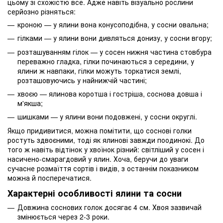
цьому зі схожістю все. Адже навіть візуально рослини
серйозно різняться:
кроною — у ялини вона конусоподібна, у сосни овальна;
гілками — у ялини вони дивляться донизу, у сосни вгору;
розташуванням гілок — у сосен нижня частина стовбура
переважно гладка, гілки починаються з середини, у
ялини ж навпаки, гілки можуть торкатися землі,
розташовуючись у найнижчій частині;
хвоєю — ялинова коротша і гостріша, соснова довша і
м'якша;
шишками — у ялини вони подовжені, у сосни округлі.
Якщо придивитися, можна помітити, що соснові голки
ростуть здвоєними, тоді як ялинові завжди поодинокі. До
того ж навіть відтінок у хвоїнок різний: світліший у сосен і
насичено-смарагдовий у ялин. Хоча, беручи до уваги
сучасне розмаїття сортів і видів, з останнім показником
можна й посперечатися.
Характерні особливості ялини та сосни
Довжина соснових голок досягає 4 см. Хвоя зазвичай
змінюється через 2-3 роки.