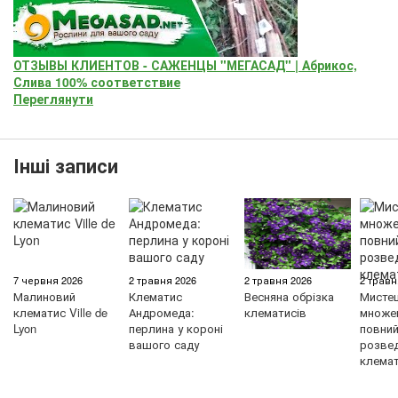
ОТЗЫВЫ КЛИЕНТОВ - САЖЕНЦЫ "МЕГАСАД" | Абрикос,
Слива 100% соответствие
Переглянути
Інші записи
7 червня 2026
2 травня 2026
2 травня 2026
2 травн
Малиновий
Клематис
Весняна обрізка
Мисте
клематис Ville de
Андромеда:
клематисів
множен
Lyon
перлина у короні
повний 
вашого саду
розве
клемат