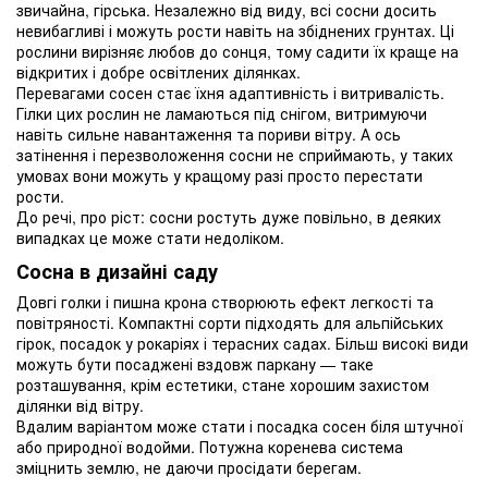
звичайна, гірська. Незалежно від виду, всі сосни досить
невибагливі і можуть рости навіть на збіднених грунтах. Ці
рослини вирізняє любов до сонця, тому садити їх краще на
відкритих і добре освітлених ділянках.
Перевагами сосен стає їхня адаптивність і витривалість.
Гілки цих рослин не ламаються під снігом, витримуючи
навіть сильне навантаження та пориви вітру. А ось
затінення і перезволоження сосни не сприймають, у таких
умовах вони можуть у кращому разі просто перестати
рости.
До речі, про ріст: сосни ростуть дуже повільно, в деяких
випадках це може стати недоліком.
Сосна в дизайні саду
Довгі голки і пишна крона створюють ефект легкості та
повітряності. Компактні сорти підходять для альпійських
гірок, посадок у рокаріях і терасних садах. Більш високі види
можуть бути посаджені вздовж паркану — таке
розташування, крім естетики, стане хорошим захистом
ділянки від вітру.
Вдалим варіантом може стати і посадка сосен біля штучної
або природної водойми. Потужна коренева система
зміцнить землю, не даючи просідати берегам.