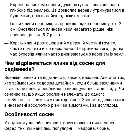
Коренева система сосни дуже потужна і розташована
глибоко під землею. Це дозволяє дереву утримуватися в
будь-яких, навіть найскладніших місцях.
Голки ялини невеликі, як правило, рідко перевищують 2
см. Оновлюється ялинова хвоя набагато рідше, ніж
соснова, раз на 5-7 років.
Корінь ялини розташований у верхній частині грунту,
часто помітити його нескладно. Це причина того, що під
час буревіїв ялини часто вириваються з коренем із землі.
Чим відрізняється ялина від сосни для
садівників?
Зовнішні ознаки та відмінності, звісно, важливі. Але для тих,
хто займається садовим дизайном, куди більш важливими
стають не вони, а особливості вирощування та догляду. Чи
означає те, що якщо рослини належать до одного
сімейства, то і вимоги у них однакові? Зовсім ні, декоративні
вічнозелені абсолютно різні і за вимогами, і за доглядом.
Особливості сосни
У садовому дизайні використовують кілька видів сосен.
Серед тих, які найбільш популярні — кедрова, чорна,