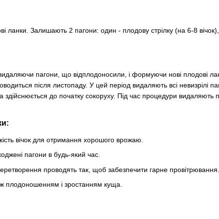
 ланки. Залишають 2 пагони: один - плодову стрілку (на 6-8 вічок)
 видаляючи пагони, що відплодоносили, і формуючи нові плодові ла
оводиться після листопаду. У цей період видаляють всі невизрілі п
ка здійснюється до початку сокоруху. Під час процедури видаляють 
ки:
кість вічок для отримання хорошого врожаю.
оджені пагони в будь-який час.
ретворення проводять так, щоб забезпечити гарне провітрювання
іж плодоношенням і зростанням куща.