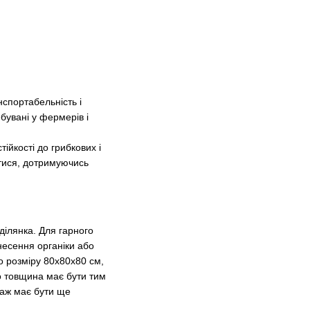
нспортабельність і
бувані у фермерів і
тійкості до грибкових і
атися, дотримуючись
ділянка. Для гарного
несення органіки або
о розміру 80х80х80 см,
о товщина має бути тим
наж має бути ще