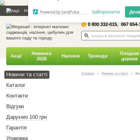
Дозвольте сайту megasad.net
Новини та статті
Каталог
Контакти
Відгуки
Даруємо 
відправляти вам сповіщення на
робочий стіл.
0 800 332-015,
067 654-
Заборонити
Доз
Powered by SendPulse
Новинки
Плодові
Акції
Насіння
Троянди
2026
дерева
Новини та статті
Головна
Новини та статті
Ви
Каталог
Контакти
Відгуки
Даруємо 100 грн
Гарантія
Упаковка