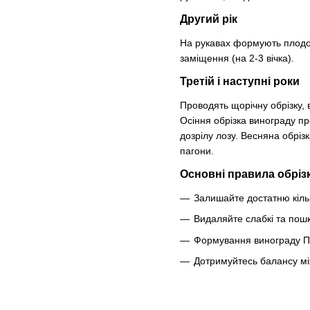
Другий рік
На рукавах формують плодові
заміщення (на 2-3 вічка).
Третій і наступні роки
Проводять щорічну обрізку,
Осіння обрізка винограду пр
дозрілу лозу. Весняна обріз
пагони.
Основні правила обріз
Залишайте достатню кіль
Видаляйте слабкі та пошк
Формування винограду Пе
Дотримуйтесь балансу м