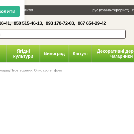
×
100 грн
Гарантія
Упаковка
Оплата і доставка
рус (країна-терорист)
Політика конфіденці
У
16-41,
050 515-46-13,
093 170-72-03,
067 654-29-42
волити
Ягідні
Декоративні дер
Виноград
Квітучі
культури
чагарники
ноград Перетворення. Опис сорту і фото