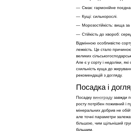
Смак: гармонійне поєдна
Кущі: сильнорослі.
Морозостійкість: вища за
Стійкість до хвороб: сере
Відмінною особливістю сорту
лежкість. Це стало причино
великих сільськогосподарськ
Але є у сорту і недоліки, як
схильність куща до жируван
рекомендацій з догляду.
Посадка і догл
Посадку
винограду
завжди по
росту потрібен поживний і п
мінеральних добрив не обійт
але точні параметри залежа
більшою, чим щільніший грун
більшим.