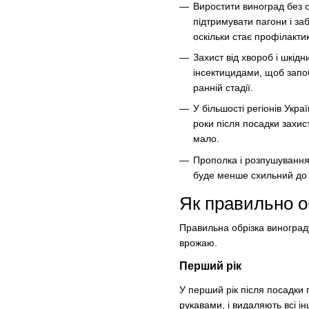
Виростити виноград без 
підтримувати пагони і з
оскільки стає профілакти
Захист від хвороб і шкід
інсектицидами, щоб запоб
ранній стадії.
У більшості регіонів Ук
роки після посадки захи
мало.
Прополка і розпушування
буде менше схильний до 
Як правильно о
Правильна обрізка виногра
врожаю.
Перший рік
У перший рік після посадки 
рукавами, і видаляють всі ін