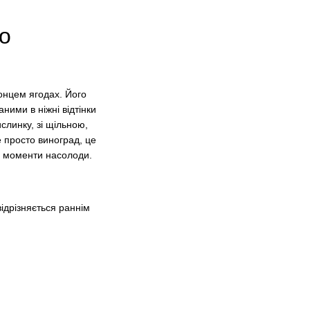
о
сонцем ягодах. Його
ними в ніжні відтінки
слинку, зі щільною,
е просто виноград, це
ні моменти насолоди.
ідрізняється раннім