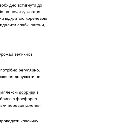
обхідно встигнути до
бо на початку жовтня.
у з відкритою кореневою
видалити слабкі пагони,
урожай великих і
 потрібно регулярно.
ложення допускати не
омплексні
добрива
з
добрива з фосфорно-
льки перевантаження
 проводити класичну