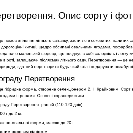
ретворення. Опис сорту і фот
немов втілення літнього світанку, застигле в соковитих, налитих 
в дорогоцінні китиці, щедро обсипані овальними ягодами, пофарбова
года наче маленький шедевр, що поєднує в собі солодкість і легку ки
е в роті, залишаючи післясмак літнього саду. Перетворення — це н
природи, здатний перетворити будь-який стіл і подарувати незабут
ограду Перетворення
 гібридна форма, створена селекціонером В.Н. Крайновим. Сорт в
одами і гронами. Основні характеристики:
раду Перетворення: ранній (110-120 днів).
0 г до 2 кг.
вжено-овальної форми, масою до 20 г.
частим рожевим відтінком.