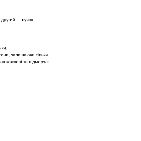
, другий — сучок
нки.
агони, залишаючи тільки
пошкоджені та підмерзлі
.