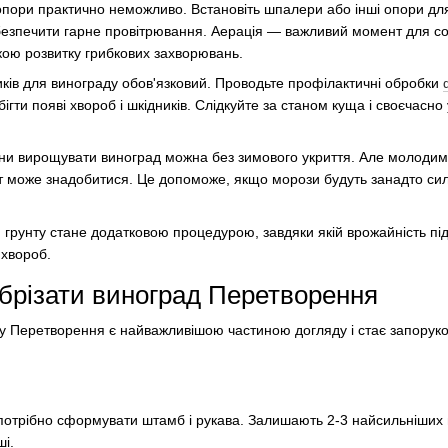
опори практично неможливо. Встановіть шпалери або інші опори дл
абезпечити гарне провітрювання. Аерація — важливий момент для с
кою розвитку грибкових захворювань.
ників для винограду обов'язковий. Проводьте профілактичні обробки
ігти появі хвороб і шкідників. Слідкуйте за станом куща і своєчасн
раїни вирощувати виноград можна без зимового укриття. Але молоди
ст може знадобитися. Це допоможе, якщо морози будуть занадто сил
 грунту стане додатковою процедурою, завдяки якій врожайність пі
хвороб.
брізати виноград Перетворення
ду Перетворення є найважливішою частиною догляду і стає запору
потрібно сформувати штамб і рукава. Залишають 2-3 найсильніших п
ші.