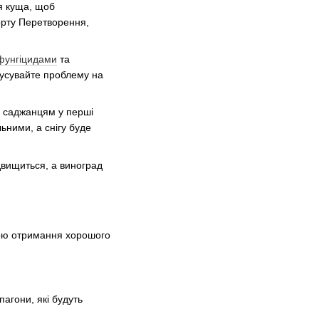
я куща, щоб
орту Перетворення,
фунгіцидами
та
о усувайте проблему на
м саджанцям у перші
ьними, а снігу буде
двищиться, а виноград
кою отримання хорошого
агони, які будуть