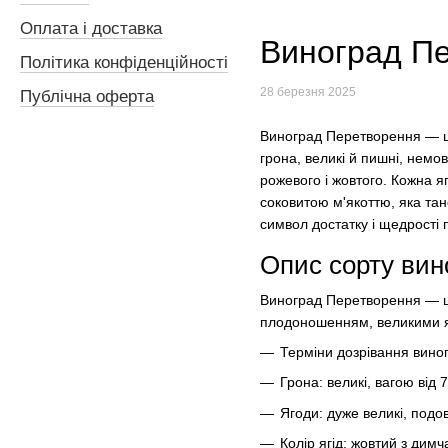
Оплата і доставка
Виноград Пе
Політика конфіденційності
28 березня 2025
Публічна оферта
Виноград Перетворення — це 
грона, великі й пишні, немо
рожевого і жовтого. Кожна я
соковитою м'якоттю, яка тан
символ достатку і щедрості 
Опис сорту вин
Виноград Перетворення — це
плодоношенням, великими яг
Терміни дозрівання виног
Грона: великі, вагою від 70
Ягоди: дуже великі, подо
Колір ягід: жовтий з дим