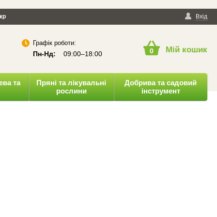
йності
кр
Публічна оферта
Вхід
Графік роботи:
Мій кошик
0
Пн-Нд:
09:00–18:00
ева та
Пряні та лікувальні
Добрива та садовий
рослини
інструмент