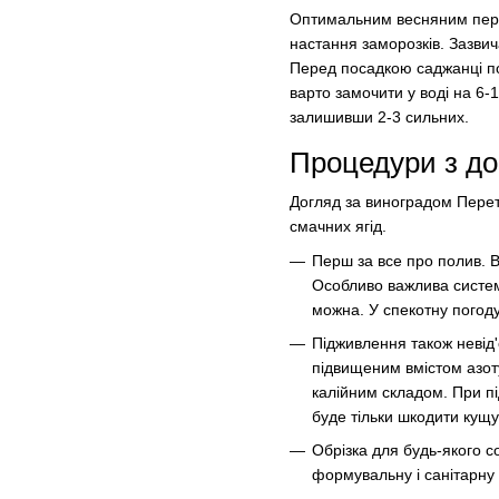
Оптимальним весняним періо
настання заморозків. Зазви
Перед посадкою саджанці по
варто замочити у воді на 6-
залишивши 2-3 сильних.
Процедури з до
Догляд за виноградом Перет
смачних ягід.
Перш за все про полив. 
Особливо важлива система
можна. У спекотну погоду
Підживлення також невід'
підвищеним вмістом азоту
калійним складом. При п
буде тільки шкодити кущу
Обрізка для будь-якого 
формувальну і санітарну 