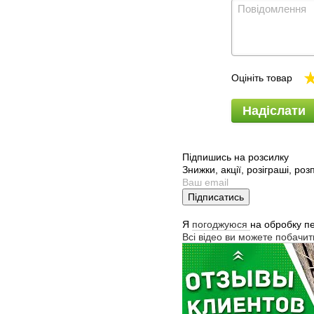
Оцініть товар
Надіслати
Підпишись на розсилку
Знижки, акції, розіграші, ро
Підписатись
Я
погоджуюся
на обробку п
Всі відео ви можете побачи