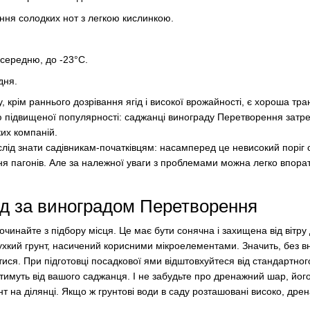
ння солодких нот з легкою кислинкою.
 середню, до -23°C.
дня.
, крім раннього дозрівання ягід і високої врожайності, є хороша тра
ю підвищеної популярності: саджанці винограду Перетворення затре
их компаній.
і слід знати садівникам-початківцям: насамперед це невисокий поріг с
ня пагонів. Але за належної уваги з проблемами можна легко впор
яд за виноградом Перетворення
чинайте з підбору місця. Це має бути сонячна і захищена від вітру 
ухкий грунт, насичений корисними мікроелементами. Значить, без в
ися. При підготовці посадкової ями відштовхуйтеся від стандартног
тимуть від вашого саджанця. І не забудьте про дренажний шар, йог
т на ділянці. Якщо ж грунтові води в саду розташовані високо, дре