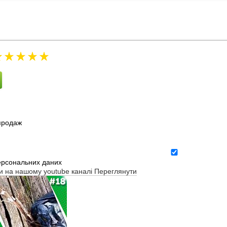
зпродаж
ерсональних даних
ти на нашому youtube каналі
Переглянути