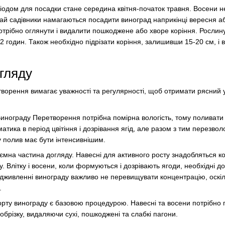
дом для посадки стане середина квітня-початок травня. Восени не
чай садівники намагаються посадити виноград наприкінці вересня а
трібно оглянути і видалити пошкоджене або хворе коріння. Рослин
12 годин. Також необхідно підрізати коріння, залишивши 15-20 см, і 
гляду
ворення вимагає уважності та регулярності, щоб отримати рясний 
Винограду Перетворення потрібна помірна вологість, тому поливати
тика в період цвітіння і дозрівання ягід, але разом з тим перезво
 полив має бути інтенсивнішим.
ємна частина догляду. Навесні для активного росту знадобляться к
. Влітку і восени, коли формуються і дозрівають ягоди, необхідні 
ідживленні винограду важливо не перевищувати концентрацію, оскі
.
сорту винограду є базовою процедурою. Навесні та восени потрібно
обрізку, видаляючи сухі, пошкоджені та слабкі пагони.