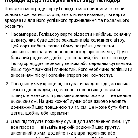
Посадка винограду сорту Геліодор має принципи, в своїй
основі схожі на інші сорти, але є кілька нюансів, які варто
врахувати для його успішного приживлення та подальшого
розвитку:
Насамперед, Геліодору варто відвести найбільш сонячну
ділянку, яка буде добре захищена від холодного вітру.
Цей сорт любить тепло і йому потрібна достатня
кількість світла для повноцінного дозрівання ягід. Грунт
бажаний родючий, добре дренований, без застою води.
Геліодор віддає перевагу легким або середнім суглинкам.
Якщо грунт важкий і глинистий, його необхідно поліпшити
внесенням піску і органіки (перегною, компосту).
Посадкову яму краще підготувати заздалегідь, за кілька
тижнів до посадки, а ідеально з осені (якщо садити
плануєте навесні). Її рекомендований розмір — не менше
60x60x60 см. На дно кожної лунки обов'язково насипте
дренажний шар товщиною 10-15 см. Це може бути бита
цегла, щебінь або керамзит.
Далі підготуйте поживну суміш для заповнення ями. Тут
все просто — візьміть верхній родючий шар грунту,
викопаний з ями, додайте 1-2 відра перегною або