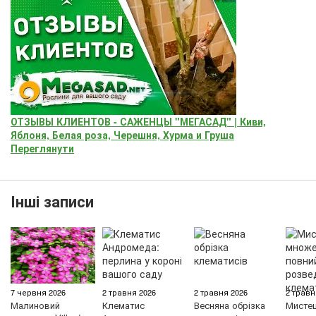
ОТЗЫВЫ КЛИЕНТОВ - САЖЕНЦЫ "МЕГАСАД" | Киви,
Яблоня, Белая роза, Черешня, Хурма и Груша
Переглянути
Інші записи
7 червня 2026
2 травня 2026
2 травня 2026
2 травн
Малиновий
Клематис
Весняна обрізка
Мисте