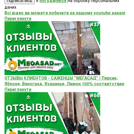
Підписатись
Я
погоджуюся
на обробку персональних
даних
Всі відео ви можете побачити на нашому youtube каналі
Переглянути
ОТЗЫВЫ КЛИЕНТОВ - САЖЕНЦЫ "МЕГАСАД" | Персик,
Яблоня, Виноград, Кудранья, Лимон 100% соответствие
Переглянути