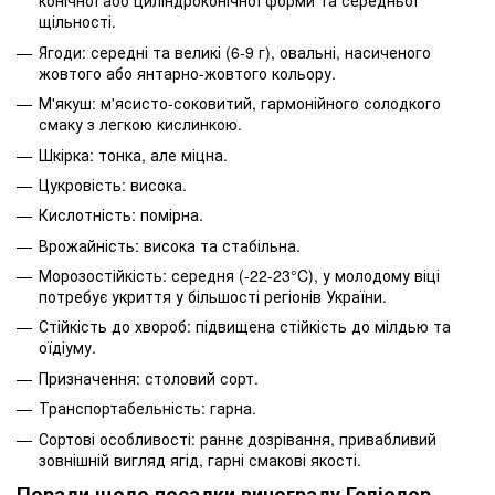
конічної або циліндроконічної форми та середньої
щільності.
Ягоди: середні та великі (6-9 г), овальні, насиченого
жовтого або янтарно-жовтого кольору.
М'якуш: м'ясисто-соковитий, гармонійного солодкого
смаку з легкою кислинкою.
Шкірка: тонка, але міцна.
Цукровість: висока.
Кислотність: помірна.
Врожайність: висока та стабільна.
Морозостійкість: середня (-22-23°C), у молодому віці
потребує укриття у більшості регіонів України.
Стійкість до хвороб: підвищена стійкість до мілдью та
оїдіуму.
Призначення: столовий сорт.
Транспортабельність: гарна.
Сортові особливості: раннє дозрівання, привабливий
зовнішній вигляд ягід, гарні смакові якості.
Поради щодо посадки винограду Геліодор