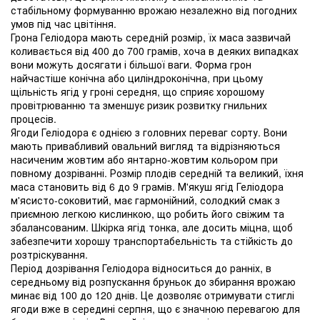
стабільному формуванню врожаю незалежно від погодних
умов під час цвітіння.
Грона Геліодора мають середній розмір, їх маса зазвичай
коливається від 400 до 700 грамів, хоча в деяких випадках
вони можуть досягати і більшої ваги. Форма грон
найчастіше конічна або циліндроконічна, при цьому
щільність ягід у гроні середня, що сприяє хорошому
провітрюванню та зменшує ризик розвитку гнильних
процесів.
Ягоди Геліодора є однією з головних переваг сорту. Вони
мають привабливий овальний вигляд та відрізняються
насиченим жовтим або янтарно-жовтим кольором при
повному дозріванні. Розмір плодів середній та великий, їхня
маса становить від 6 до 9 грамів. М'якуш ягід Геліодора
м'ясисто-соковитий, має гармонійний, солодкий смак з
приємною легкою кислинкою, що робить його свіжим та
збалансованим. Шкірка ягід тонка, але досить міцна, щоб
забезпечити хорошу транспортабельність та стійкість до
розтріскування.
Період дозрівання Геліодора відноситься до ранніх, в
середньому від розпускання бруньок до збирання врожаю
минає від 100 до 120 днів. Це дозволяє отримувати стиглі
ягоди вже в середині серпня, що є значною перевагою для