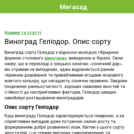
Мегасад
Новини та статті
Виноград Геліодор. Опис сорту
Виноград сорту Геліодор є відносно молодою гібридною
формою столового
винограду
, виведеною в Україні. Свою
назву, що в перекладі з грецької означає «сонячний дар»,
він отримав не випадково, адже відрізняється раннім
терміном дозрівання та привабливими ягодами яскравого
жовтого кольору, що нагадують сонячне проміння. Завдяки
поєднанню ранньостиглості, хороших смакових якостей та
стійкості до несприятливих факторів, Геліодор швидко
завойовує розташування виноградарів.
Опис сорту Геліодор
Кущі винограду Геліодор характеризуються помірною, а за
сприятливих випадків дуже потужною силою росту та
формуванням добре розвиненої лози. Квітки у цього сорту
двостатеві, і це сприяє якісному самозапиленню та