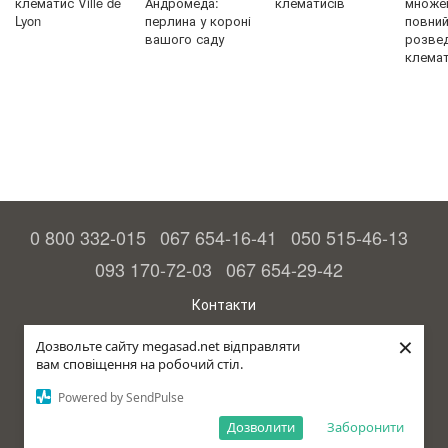
клематис Ville de
Андромеда:
клематисів
множен
Lyon
перлина у короні
повний 
вашого саду
розве
клемат
0 800 332-015
067 654-16-41
050 515-46-13
093 170-72-03
067 654-29-42
Контакти
Повна версія сайту
×
Дозвольте сайту megasad.net відправляти
вам сповіщення на робочий стіл.
© 2015—2026
Megasad – гарантія високого врожаю
Powered by SendPulse
рус (країна-терорист)
Дозволити
Заборонити