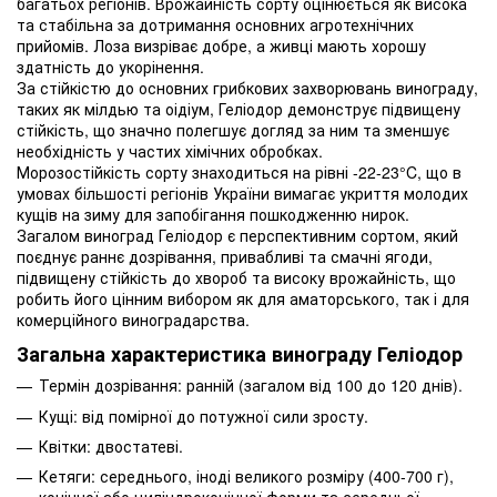
багатьох регіонів. Врожайність сорту оцінюється як висока
та стабільна за дотримання основних агротехнічних
прийомів. Лоза визріває добре, а живці мають хорошу
здатність до укорінення.
За стійкістю до основних грибкових захворювань винограду,
таких як мілдью та оідіум, Геліодор демонструє підвищену
стійкість, що значно полегшує догляд за ним та зменшує
необхідність у частих хімічних обробках.
Морозостійкість сорту знаходиться на рівні -22-23°C, що в
умовах більшості регіонів України вимагає укриття молодих
кущів на зиму для запобігання пошкодженню нирок.
Загалом виноград Геліодор є перспективним сортом, який
поєднує раннє дозрівання, привабливі та смачні ягоди,
підвищену стійкість до хвороб та високу врожайність, що
робить його цінним вибором як для аматорського, так і для
комерційного виноградарства.
Загальна характеристика винограду Геліодор
Термін дозрівання: ранній (загалом від 100 до 120 днів).
Кущі: від помірної до потужної сили зросту.
Квітки: двостатеві.
Кетяги: середнього, іноді великого розміру (400-700 г),