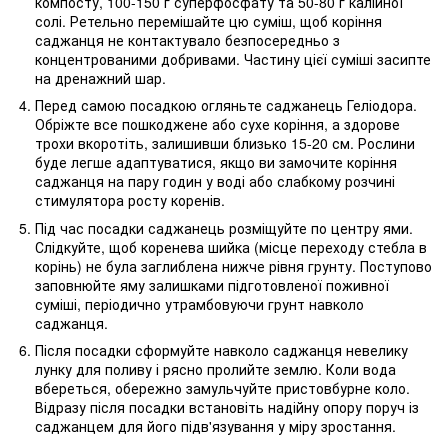
компосту, 100-150 г суперфосфату та 50-80 г калійної
солі. Ретельно перемішайте цю суміш, щоб коріння
саджанця не контактувало безпосередньо з
концентрованими добривами. Частину цієї суміші засипте
на дренажний шар.
Перед самою посадкою огляньте саджанець Геліодора.
Обріжте все пошкоджене або сухе коріння, а здорове
трохи вкоротіть, залишивши близько 15-20 см. Рослини
буде легше адаптуватися, якщо ви замочите коріння
саджанця на пару годин у воді або слабкому розчині
стимулятора росту коренів.
Під час посадки саджанець розміщуйте по центру ями.
Слідкуйте, щоб коренева шийка (місце переходу стебла в
корінь) не була заглиблена нижче рівня грунту. Поступово
заповнюйте яму залишками підготовленої поживної
суміші, періодично утрамбовуючи грунт навколо
саджанця.
Після посадки сформуйте навколо саджанця невелику
лунку для поливу і рясно пролийте землю. Коли вода
вбереться, обережно замульчуйте пристовбурне коло.
Відразу після посадки встановіть надійну опору поруч із
саджанцем для його підв'язування у міру зростання.