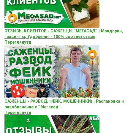
ОТЗЫВЫ КЛИЕНТОВ - САЖЕНЦЫ "МЕГАСАД" | Мандарин,
Гиацинты, Удобрения - 100% соответствие
Переглянути
САЖЕНЦЫ - РАЗВОД, ФЕЙК, МОШЕННИКИ! | Распаковка и
разоблачение с "Мегасад"
Переглянути