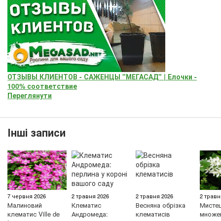
ОТЗЫВЫ КЛИЕНТОВ - САЖЕНЦЫ "МЕГАСАД" | Елочки -
100% соответствие
Переглянути
Інші записи
7 червня 2026
2 травня 2026
2 травня 2026
2 травн
Малиновий
Клематис
Весняна обрізка
Мисте
клематис Ville de
Андромеда:
клематисів
множен