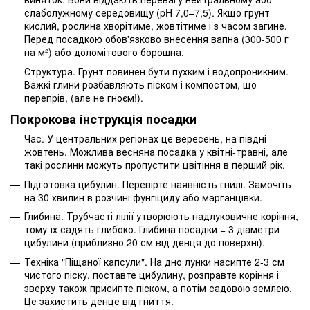
слаболужному середовищу (pH 7,0–7,5). Якщо грунт
кислий, рослина хворітиме, жовтітиме і з часом загине.
Перед посадкою обов'язково внесення вапна (300-500 г
на м²) або доломітового борошна.
Структура. Грунт повинен бути пухким і водопроникним.
Важкі глини розбавляють піском і компостом, що
перепрів, (але не гноєм!).
Покрокова інструкція посадки
Час. У центральних регіонах це вересень, на півдні
жовтень. Можлива весняна посадка у квітні-травні, але
такі рослини можуть пропустити цвітіння в перший рік.
Підготовка цибулин. Перевірте наявність гнилі. Замочіть
на 30 хвилин в розчині фунгіциду або марганцівки.
Глибина. Трубчасті лілії утворюють надлуковичне коріння,
тому їх садять глибоко. Глибина посадки = 3 діаметри
цибулини (приблизно 20 см від денця до поверхні).
Техніка "Піщаної капсули". На дно лунки насипте 2-3 см
чистого піску, поставте цибулину, розправте коріння і
зверху також присипте піском, а потім садовою землею.
Це захистить денце від гниття.