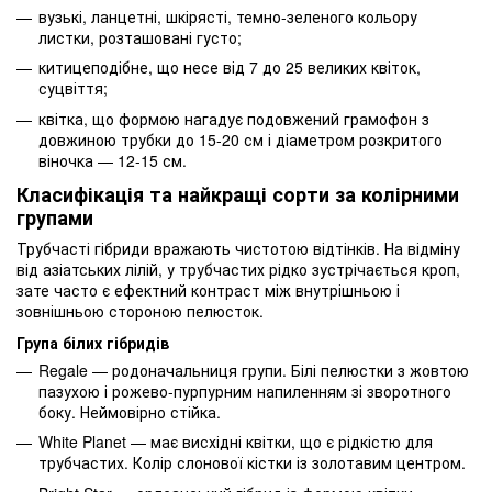
вузькі, ланцетні, шкірясті, темно-зеленого кольору
листки, розташовані густо;
китицеподібне, що несе від 7 до 25 великих квіток,
суцвіття;
квітка, що формою нагадує подовжений грамофон з
довжиною трубки до 15-20 см і діаметром розкритого
віночка — 12-15 см.
Класифікація та найкращі сорти за колірними
групами
Трубчасті гібриди вражають чистотою відтінків. На відміну
від азіатських лілій, у трубчастих рідко зустрічається кроп,
зате часто є ефектний контраст між внутрішньою і
зовнішньою стороною пелюсток.
Група білих гібридів
Regale — родоначальниця групи. Білі пелюстки з жовтою
пазухою і рожево-пурпурним напиленням зі зворотного
боку. Неймовірно стійка.
White Planet — має висхідні квітки, що є рідкістю для
трубчастих. Колір слонової кістки із золотавим центром.