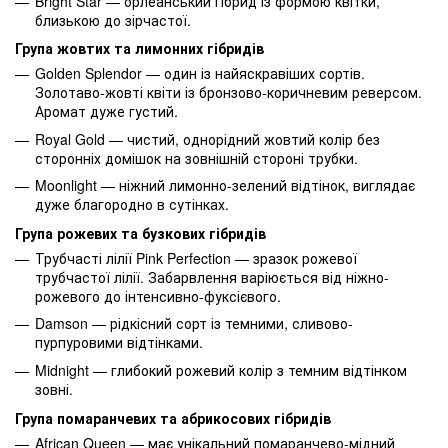
Bright Star — орлеанський гібрид із формою квітки,
близькою до зірчастої.
Група жовтих та лимонних гібридів
Golden Splendor — один із найяскравіших сортів.
Золотаво-жовті квіти із бронзово-коричневим реверсом.
Аромат дуже густий.
Royal Gold — чистий, однорідний жовтий колір без
сторонніх домішок на зовнішній стороні трубки.
Moonlight — ніжний лимонно-зелений відтінок, виглядає
дуже благородно в сутінках.
Група рожевих та бузкових гібридів
Трубчасті лілії Pink Perfection — зразок рожевої
трубчастої лілії. Забарвлення варіюється від ніжно-
рожевого до інтенсивно-фуксієвого.
Damson — рідкісний сорт із темними, сливово-
пурпуровими відтінками.
Midnight — глибокий рожевий колір з темним відтінком
зовні.
Група помаранчевих та абрикосових гібридів
African Queen — має унікальний помаранчево-мідний