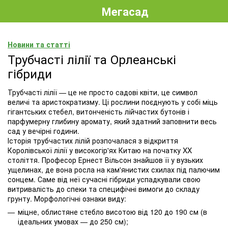
Мегасад
Новини та статті
Трубчасті лілії та Орлеанські
гібриди
Трубчасті лілії — це не просто садові квіти, це символ
величі та аристократизму. Ці рослини поєднують у собі міць
гігантських стебел, витонченість лійчастих бутонів і
парфумерну глибину аромату, який здатний заповнити весь
сад у вечірні години.
Історія трубчастих лілій розпочалася з відкриття
Королівської лілії у високогір'ях Китаю на початку XX
століття. Професор Ернест Вільсон знайшов її у вузьких
ущелинах, де вона росла на кам'янистих схилах під палючим
сонцем. Саме від неї сучасні гібриди успадкували свою
витривалість до спеки та специфічні вимоги до складу
грунту. Морфологічні ознаки виду:
міцне, облистяне стебло висотою від 120 до 190 см (в
ідеальних умовах — до 250 см);