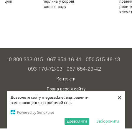
Lyon
перлина у короні
повний 
вашого саду
розве
клемат
0 800 332-015
067 654-16-41
050 515-46-13
093 170-72-03
067 654-29-42
Контакти
Повна версія сайту
×
Дозвольте сайту megasad.net відправляти
© 2015—2026
вам сповіщення на робочий стіл.
Megasad – гарантія високого врожаю
Powered by SendPulse
рус (країна-терорист)
Дозволити
Заборонити