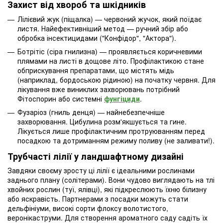
Захист від хвороб та шкідників
Лілієвий жук (піщалка) — червоний жучок, який поїдає
листя. Найефективніший метод — ручний збір або
обробка інсектицидами ("Конфідор", "Актора").
Ботрітіс (сіра гнилизна) — проявляється коричневими
плямами на листі в дощове літо. Профілактикою стане
обприскування препаратами, що містять мідь
(наприклад, бордоською рідиною) на початку червня. Для
лікування вже виниклих захворювань потрібний
Фітоспорин або системні
фунгіциди
.
Фузаріоз (гниль денця) — найнебезпечніше
захворювання. Цибулина розм'якшується та гине.
Лікується лише профілактичним протруюванням перед
посадкою та дотриманням режиму поливу (не заливати!).
Трубчасті лілії у ландшафтному дизайні
Завдяки своєму зросту ці лілії є ідеальними рослинами
заднього плану (солітерами). Вони чудово виглядають на тлі
хвойних рослин (туї, ялівці), які підкреслюють їхню білизну
або яскравість. Партнерами з посадки можуть стати
дельфініуми, високі сорти флоксу волотистого,
веронікаструми. Для створення ароматного саду садіть їх