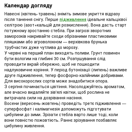
Календар догляду
Навесні (квітень-травень) зніміть зимове укриття відразу
після танення снігу. Перше
підживлення
ідеальне кальцієвої
селітрою (азот+кальцій для розкислення). Вона дасть старт
потужному зростанню стебла. При загрозі зворотних
заморозків накривайте сходи обрізаними пластиковими
пляшками або агроволокном — верхівкова брунька
трубчастих дуже чутлива до морозу.
У червні на перший план виходять поливи. Грунт повинен
бути вологим на глибині 30 см. Розпушування слід
проводити вкрай обережно, щоб не пошкодити
надлуковичне коріння. У період бутонізації (липень) важливе
друге підживлення, тепер фосфорно-калійними добривами.
Для високорослих сортів може знадобитися опора.
З серпня починається цвітіння. Насолоджуйтесь ароматом,
але вчасно видаляйте зів'ялі квітки, щоб рослина не
витрачала сили на дозрівання насіння.
Восени (вересень-жовтень) проведіть третє підживлення —
суперфосфат і калімагнезія допоможуть підготувати
цибулини до зими. Зрізати стебла варто лише тоді, коли
вони повністю пожовтіють. Раннє зрізування позбавляє
цибулину живлення.