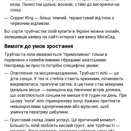
колір. Пелюстки щільні, воскові, стійкі до вигоряння на
сонці.
Copper King — більш темний, теракотовий відтінок з
червоним відливом.
Всі сорти трубчастих лілій купити в Україні можна онлайн,
залишивши заявку на сайті інтернет-магазину МегаСад.
Вимоги до умов зростання
Трубчаста лілія вважаються "примхливою" тільки в
порівнянні з невибагливими гібридами азіатськими.
Насправді їм просто потрібні специфічні умови:
Освітлення та місцезнаходження. Трубчасті лілії — це
діти сонця. У тіні їх стебла стають крихкими, починають
викривлятися, прагнучи світла, а цвітіння стає мізерним.
Ідеальне місце — захищена від північних вітрів ділянка,
що освітлюється сонцем не менше 6-8 годин на день. При
цьому "ноги" лілії (прикореневу зону) бажано притіняти
низькорослими однорічниками або мульчею, щоб
уникнути перегріву цибулини.
Грунтовий склад (хімія успіху). Це критичний момент.
Більшість лілій люблять кислий грунт, але трубчасті —
виняток. Вони віддають перевагу нейтральному або