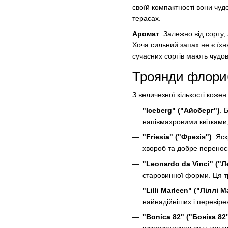
своїй компактності вони чуд
терасах.
Аромат
. Залежно від сорту
Хоча сильний запах не є їхн
сучасних сортів мають чудов
Троянди флориб
З величезної кількості коже
"Iceberg" ("Айсберг")
. 
напівмахровими квітками, 
"Friesia" ("Фрезія")
. Яс
хвороб та добре переноси
"Leonardo da Vinci" ("Л
старовинної форми. Ця т
"Lilli Marleen" ("Ліллі 
найнадійніших і перевіре
"Bonica 82" ("Боніка 82