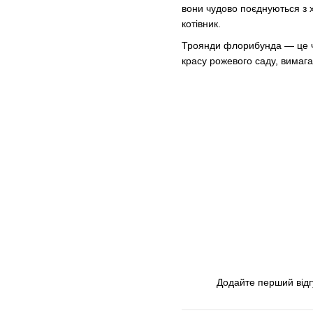
вони чудово поєднуються з 
котівник.
Троянди флорибунда — це ч
красу рожевого саду, вимага
Додайте перший відг