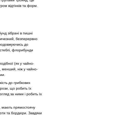
 групами троянд. Це
ром відтінків та форм.
унд зібрані в пишні
еличезний, безперервно
продовжуючись до
а стеблі, флорибунди
одібної (як у чайно-
, менший, ніж у чайно-
ми.
кість до грибкових
рози, що робить їх
гляд за ними і робить їх
у, мають прямостоячу
лоти та бордюри. Завдяки