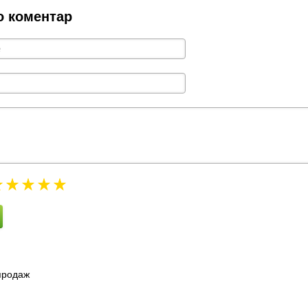
о коментар
зпродаж