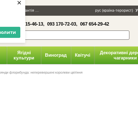
×
100 грн
Гарантія
Упаковка
Оплата і доставка
рус (країна-терорист)
Політика конфіденці
У
16-41,
050 515-46-13,
093 170-72-03,
067 654-29-42
волити
Ягідні
Декоративні дер
Виноград
Квітучі
культури
чагарники
оянди флорибунда: неперевершені королеви цвітіння