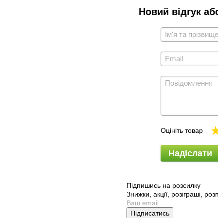
Новий відгук аб
Оцініть товар
Надіслати
Підпишись на розсилку
Знижки, акції, розіграші, ро
Підписатись