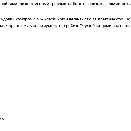
хвойними, декоративними травами та багаторічниками, такими як л
удовий компроміс між класичною елегантністю та практичністю. В
ючи при цьому менше зусиль, що робить їх улюбленцями садівників 
ук