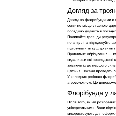
використовується у ланд
Догляд за тро
Догляд за флорибундами є в
сонячне місце з гарною цир
посадкою додайте в посадко
Поливайте троянди регулярн
початку літа підгодовуйте 
підготувати ти кущ до зими і
Правильне обрізування — ключ
видаливши всі пошкоджені та 
зрізаючи їх до першого сил
цвітіння. Восени проведіть 
У холодних регіонах флориб
агроволокном. Це допоможе 
Флорібунда у 
Після того, як ми розібрали
універсальними. Вони відмін
використовують для оформле