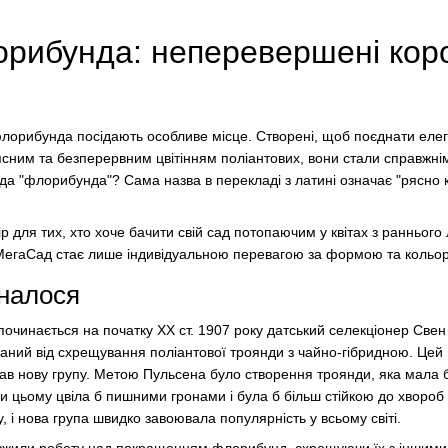
рибунда: неперевершені коро
флорибунда посідають особливе місце. Створені, щоб поєднати елег
ясним та безперервним цвітінням поліантових, вони стали справжнім
а "флорибунда"? Сама назва в перекладі з латині означає "рясно к
 для тих, хто хоче бачити свій сад потопаючим у квітах з раннього лі
 МегаСад стає лише індивідуальною перевагою за формою та кольо
иналося
починається на початку XX ст. 1907 року датський селекціонер Све
маний від схрещування поліантової троянди з чайно-гібридною. Цей
ав нову групу. Метою Пульсена було створення троянди, яка мала б в
ри цьому цвіла б пишними гронами і була б більш стійкою до хвороб 
, і нова група швидко завоювала популярність у всьому світі.