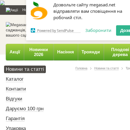
Дозвольте сайту megasad.net
Новини та статті
Каталог
Контакти
Відгуки
Даруємо 
відправляти вам сповіщення на
робочий стіл.
0 800 332-015,
067 654-
Заборонити
Доз
Powered by SendPulse
Новинки
Плодові
Акції
Насіння
Троянди
2026
дерева
Новини та статті
Головна
Новини та статті
Тр
Каталог
Контакти
Відгуки
Даруємо 100 грн
Гарантія
Упаковка