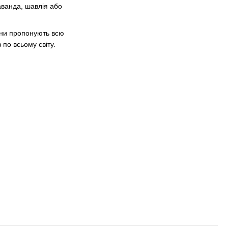
аванда, шавлія або
они пропонують всю
по всьому світу.