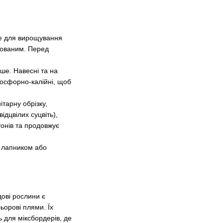
те для вирощування
нованим. Перед
ше. Навесні та на
фосфорно-калійні, щоб
ітарну обрізку,
ідцвілих суцвіть),
тонів та продовжує
е лапником або
дові рослини є
ьорові плями. Їх
 для міксбордерів, де