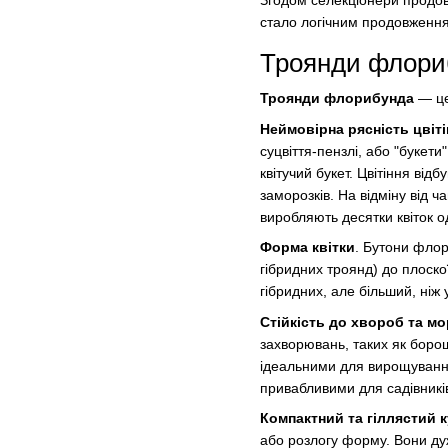
Згодом селекціонери продо
стало логічним продовженням
Троянди флори
Троянди флорибунда
— це 
Неймовірна рясність цвіті
суцвіття-пензлі, або "букет
квітучий букет. Цвітіння ві
заморозків. На відміну від ч
виробляють десятки квіток 
Форма квітки
. Бутони флор
гібридних троянд) до плоско
гібридних, але більший, ні
Стійкість до хвороб та мо
захворювань, таких як боро
ідеальними для вирощування 
привабливими для садівників
Компактний та гіллястий 
або розлогу форму. Вони дуж