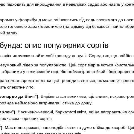
ово підходять для вирощування в невеликих садах або навіть у конт
, аромат у флорибунд може змінюватись від ледь вловимого до наси
ьою головною характеристикою (на відміну від більшості чайно-гібр
ий запах.
унда: опис популярних сортів
н садівник зможе знайти собі троянду до душі. Серед тих, що найбіль
Безумовний лідер за популярністю. Цей сорт відрізняється кристаль
зібраними у величезні китиці. Він неймовірно стійкий і безперервно
краво-жовті ароматні квітки цієї троянди світяться, як маленькі сонеч
ть спекотне літо.
еонардо да Вінчі")
. Вирізняється великими, щільними, яскраво-ро
роянда неймовірно витривала і стійка до дощу.
Марлен")
. Насичено-червоні, бархатисті квіти, які не вигорають на сон
них часом червоних сортів.
")
. Має ніжно-рожеві, чашоподібні квіти та дуже стійка до хвороб. Це