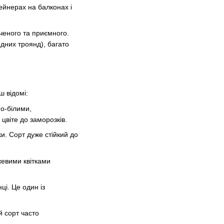
ейнерах на балконах і
ченого та приємного.
идних троянд), багато
ш відомі:
но-білими,
 цвіте до заморозків.
ки. Сорт дуже стійкий до
жевими квітками
ці. Це один із
й сорт часто