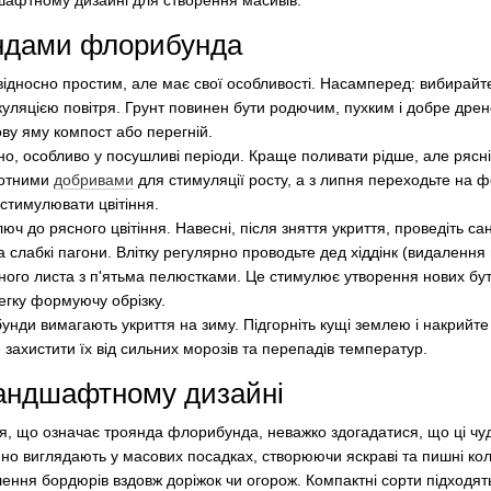
шафтному дизайні для створення масивів.
яндами флорибунда
ідносно простим, але має свої особливості. Насамперед: вибирай
куляцією повітря. Грунт повинен бути родючим, пухким і добре дре
ву яму компост або перегній.
о, особливо у посушливі періоди. Краще поливати рідше, але рясні
азотними
добривами
для стимуляції росту, а з липня переходьте на 
 стимулювати цвітіння.
 до рясного цвітіння. Навесні, після зняття укриття, проведіть сан
слабкі пагони. Влітку регулярно проводьте дед хіддінк (видалення в
ьного листа з п'ятьма пелюстками. Це стимулює утворення нових бу
легку формуючу обрізку.
унди вимагають укриття на зиму. Підгорніть кущі землею і накрийт
захистити їх від сильних морозів та перепадів температур.
ландшафтному дизайні
ся, що означає троянда флорибунда, неважко здогадатися, що ці чу
но виглядають у масових посадках, створюючи яскраві та пишні кол
ння бордюрів вздовж доріжок чи огорож. Компактні сорти підходять