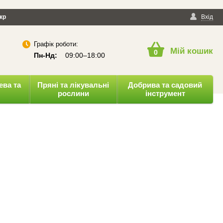
йності
кр
Публічна оферта
Вхід
Графік роботи:
Мій кошик
0
Пн-Нд:
09:00–18:00
ева та
Пряні та лікувальні
Добрива та садовий
рослини
інструмент