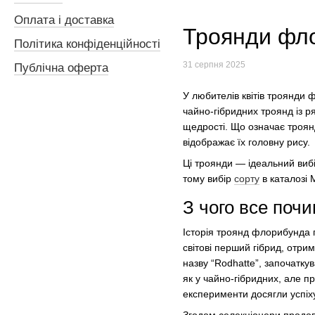
Оплата і доставка
Троянди фло
Політика конфіденційності
31 серпня 2025
Публічна оферта
У любителів квітів троянди 
чайно-гібридних троянд із р
щедрості. Що означає троянд
відображає їх головну рису.
Ці троянди — ідеальний вибір
тому вибір
сорту
в каталозі
З чого все поч
Історія троянд флорибунда 
світові перший гібрид, отри
назву “Rodhatte”, започаткув
як у чайно-гібридних, але п
експерименти досягли успіху