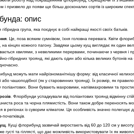
вжили роботу над покращенням флорибунд, схрещуючи їх з іншими
 і призвело до появи ще більш досконалих сортів із широким спект
бунда: опис
гібридна група, яка поєднує в собі найкращі якості своїх батьків.
ння
. Це, поза всяким сумнівом, їхня головна перевага. Квіти флориб
и", на кінцях кожного пагону. Завдяки цьому кущ виглядає як один в
дбувається хвилями, з невеликими перервами, починаючи з червня і 
айно-гібридних троянд, які дають один або кілька великих бутонів н
одночасно.
ибунд можуть мати найрізноманітнішу форму: від класичної келихоп
ї або чашоподібної (як у старовинних троянд). Їх розмір, як правило
ж у поліантових. Вони бувають махровими, напівмахровими та прости
розів
. Флорібунди успадкували від поліантових троянд відмінну стій
шниста роса та чорна плямистість. Вони також добре переносять мо
в регіонах із суворим кліматом. Ця особливість значно полегшує до
-початківців.
кущ
. Кущі флорибунд зазвичай виростають від 60 до 120 см у висот
е густі та гіллясті, що дає можливість використовувати їх як живоп