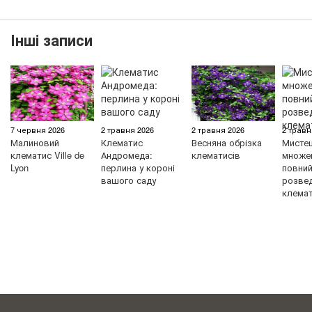
Інші записи
7 червня 2026
2 травня 2026
2 травня 2026
2 травн
Малиновий
Клематис
Весняна обрізка
Мисте
клематис Ville de
Андромеда:
клематисів
множен
Lyon
перлина у короні
повний 
вашого саду
розве
клемат