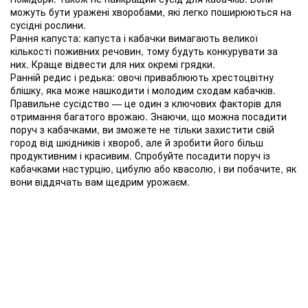
можуть бути уражені хворобами, які легко поширюються на
сусідні рослини.
Рання капуста: капуста і кабачки вимагають великої
кількості поживних речовин, тому будуть конкурувати за
них. Краще відвести для них окремі грядки.
Ранній редис і редька: овочі приваблюють хрестоцвітну
блішку, яка може нашкодити і молодим сходам кабачків.
Правильне сусідство — це один з ключових факторів для
отримання багатого врожаю. Знаючи, що можна посадити
поруч з кабачками, ви зможете не тільки захистити свій
город від шкідників і хвороб, але й зробити його більш
продуктивним і красивим. Спробуйте посадити поруч із
кабачками настурцію, цибулю або квасолю, і ви побачите, як
вони віддячать вам щедрим урожаєм.