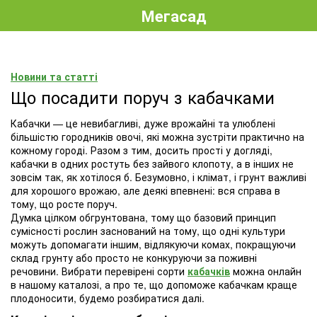
Мегасад
Новини та статті
Що посадити поруч з кабачками
Кабачки — це невибагливі, дуже врожайні та улюблені
більшістю городників овочі, які можна зустріти практично на
кожному городі. Разом з тим, досить прості у догляді,
кабачки в одних ростуть без зайвого клопоту, а в інших не
зовсім так, як хотілося б. Безумовно, і клімат, і грунт важливі
для хорошого врожаю, але деякі впевнені: вся справа в
тому, що росте поруч.
Думка цілком обгрунтована, тому що базовий принцип
сумісності рослин заснований на тому, що одні культури
можуть допомагати іншим, відлякуючи комах, покращуючи
склад грунту або просто не конкуруючи за поживні
речовини. Вибрати перевірені сорти
кабачків
можна онлайн
в нашому каталозі, а про те, що допоможе кабачкам краще
плодоносити, будемо розбиратися далі.