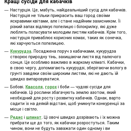
Кращі сусіди для кабачків
Настурція. Це, мабуть, найідеальніший сусід для кабачків.
Настурція не тільки прикрасить ваш город своїми
яскравими квітами, але і стане надійним захисником. Її
різкий запах відлякує попелицю і білокрилку, які дуже
люблять поласувати молодим листям кабачків. Крім того,
настурція приваблює корисних комах, таких як сонечка,
які харчуються попелицею.
Кукурудза
. Посаджена поруч з кабачками, кукурудза
створює природну тінь, захищаючи листя від палючого
сонця. Це особливо важливо в жаркому кліматі. Кабачки,
в свою чергу, допомагають кукурудзі, зберігаючи вологу в
грунті завдяки своїм широким листям, які не дають їй
швидко випаровуватися.
Бобові.
Квасоля
,
горох
і боби — чудові сусіди для
кабачків. Ці рослини збагачують землю азотом, який
необхідний для росту і розвитку кабачків. Однак, варто
садити їх на деякій відстані, щоб уникнути конкуренції за
місце і світло.
Редис
і
шпинат
. Ці овочі швидко дозрівають і їх можна
прибрати ще до того, як кабачки розростуться. Таким
чином, вони не будуть заважати один одному і ви