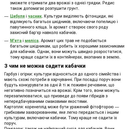
зможете отримати два врожаї з однієї грядки. Редис
також допомагає розпушити грунт.
Цибуля
і
часник
. Культури виділяють фітонциди, які
відлякують багатьох шкідників, включаючи попелицю і
павутинного кліща. Їх аромат створює свого роду
захисний бар'єр навколо кабачків.
М'ята
і
меліса
. Аромат цих трав не подобається
багатьом шкідникам, що робить їх хорошими захисниками
для кабачків. Однак, вони можуть швидко розростатися,
тому краще садити їх в контейнерах, вкопаних в землю.
З чим не можна садити кабачки
Гарбуз і огірки: культури відносяться до одного сімейства і
мають схожі потреби в харчуванні. При посадці поруч вони
будуть конкурувати за одні й ті ж поживні речовини, що
негативно позначиться на врожаї. Крім того, вони можуть
перезапилюватися, що призведе до появи гібридів з
непередбачуваними смаковими якостями.
Картопля: коренеплід може бути уражений фітофторою —
грибковим захворюванням, яке легко передається і іншим
культурам, включаючи кабачки. Тому краще не садити їх
поруч.
Помідори: також не найкращий сусід для кабачків. Вони