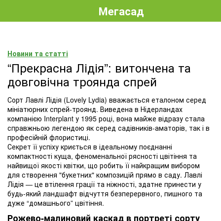
Мегасад
Новини та статті
“Прекрасна Лідія”: витончена та
довговічна троянда спрей
Сорт Лавлі Лідія (Lovely Lydia) вважається еталоном серед
мініатюрних спрей-троянд. Виведена в Нідерландах
компанією Interplant у 1995 році, вона майже відразу стала
справжньою легендою як серед садівників-аматорів, так і в
професійній флористиці.
Секрет її успіху криється в ідеальному поєднанні
компактності куща, феноменальної рясності цвітіння та
найвищої якості квітки, що робить її найкращим вибором
для створення "букетних" композицій прямо в саду. Лавлі
Лідія — це втілення грації та ніжності, здатне принести у
будь-який ландшафт відчуття безперервного, пишного та
дуже “домашнього” цвітіння.
Рожево-малиновий каскад в портреті сорту