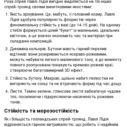
Роза спрей Лавлі Лідія вигідно виділяється на тлі інших
спрей-троянд своїми винятковими якостями:
Якість зрізування. Це, мабуть, її головний козир. Лавлі
Лідія здобула популярність флористів через
феноменальну стійкість у вазі (до 14-15 днів). На одному
стеблі формується цілий "букет" із маленьких, ідеальних
квіточок, а це значно економить час та матеріал при
складанні композицій.
Динаміка кольорів. Бутони мають гарний перелив
відтінків: вони розкриваються яскраво-рожевими,
можуть набувати легкого малинового тону, а до моменту
повного розпускання показують кремово-рожеві краї,
створюючи багатовимірний 3D ефект.
Стійкість бутону. Махрові, щільно набиті пелюстки не
вигоряють на сонці та не втрачають форму під час дощу.
Листя. Темно-зелене, глянсове листя забезпечує чудове
тло, посилюючи і підкреслюючи насиченість рожевих
тонів.
Стійкість та морозостійкість
Як і більшість голландських спрей-троянд, Лавлі Лідія
відрізняється гарною витривалістю, що робить її надійним