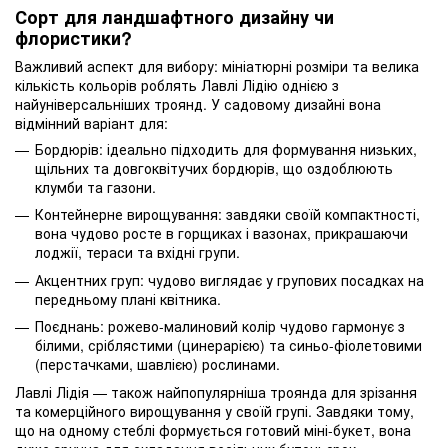
Сорт для ландшафтного дизайну чи
флористики?
Важливий аспект для вибору: мініатюрні розміри та велика
кількість кольорів роблять Лавлі Лідію однією з
найуніверсальніших троянд. У садовому дизайні вона
відмінний варіант для:
Бордюрів: ідеально підходить для формування низьких,
щільних та довгоквітучих бордюрів, що оздоблюють
клумби та газони.
Контейнерне вирощування: завдяки своїй компактності,
вона чудово росте в горщиках і вазонах, прикрашаючи
лоджії, тераси та вхідні групи.
Акцентних груп: чудово виглядає у групових посадках на
передньому плані квітника.
Поєднань: рожево-малиновий колір чудово гармонує з
білими, сріблястими (цинерарією) та синьо-фіолетовими
(перстачками, шавлією) рослинами.
Лавлі Лідія — також найпопулярніша троянда для зрізання
та комерційного вирощування у своїй групі. Завдяки тому,
що на одному стеблі формується готовий міні-букет, вона