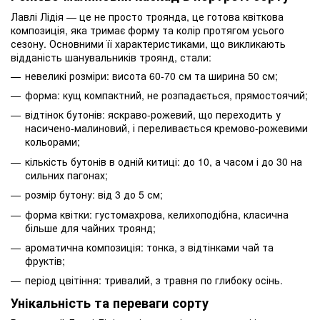
Лавлі Лідія — це не просто троянда, це готова квіткова
композиція, яка тримає форму та колір протягом усього
сезону. Основними її характеристиками, що викликають
відданість шанувальників троянд, стали:
невеликі розміри: висота 60-70 см та ширина 50 см;
форма: кущ компактний, не розпадається, прямостоячий;
відтінок бутонів: яскраво-рожевий, що переходить у
насичено-малиновий, і переливається кремово-рожевими
кольорами;
кількість бутонів в одній китиці: до 10, а часом і до 30 на
сильних пагонах;
розмір бутону: від 3 до 5 см;
форма квітки: густомахрова, келихоподібна, класична
більше для чайних троянд;
ароматична композиція: тонка, з відтінками чай та
фруктів;
період цвітіння: тривалий, з травня по глибоку осінь.
Унікальність та переваги сорту