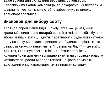
дуже зручна для складання весільних бутоньєрок,
невеликих квіткових композицій та декоративних вставок. А
щільна пелюстка і міцне стебло забезпечують високу
транспортабельність.
Висновок для вибору сорту
Троянда спрей Лавлі Лідія (Lovely Lydia) — це надійний,
красивий і винятково щедрий сорт. Її ніжні, але стійкі бутони,
зібрані в пишні китиці, здатні перетворити будь-який куточок
саду на квітучий оазис і привнести в будинок чарівність та
стійкість свіжозрізаних квітів. "Прекрасна Лідія" — це вибір
для тих, хто цінує елегантність та безперервність.
Компаньйонів для неї нескладно знайти на сторінках нашого
каталогу: всі рослини представлені на фото та мають
докладний опис характеристик та правил догляду.