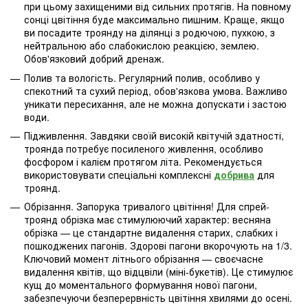
при цьому захищеними від сильних протягів. На повному
сонці цвітіння буде максимально пишним. Краще, якщо
ви посадите троянду на ділянці з родючою, пухкою, з
нейтральною або слабокислою реакцією, землею.
Обов'язковий добрий дренаж.
Полив та вологість. Регулярний полив, особливо у
спекотний та сухий період, обов'язкова умова. Важливо
уникати пересихання, але не можна допускати і застою
води.
Підживлення. Завдяки своїй високій квітучій здатності,
троянда потребує посиленого живлення, особливо
фосфором і калієм протягом літа. Рекомендується
використовувати спеціальні комплексні
добрива
для
троянд.
Обрізання. Запорука тривалого цвітіння! Для спрей-
троянд обрізка має стимулюючий характер: весняна
обрізка — це стандартне видалення старих, слабких і
пошкоджених пагонів. Здорові пагони вкорочують на 1/3.
Ключовий момент літнього обрізання — своєчасне
видалення квітів, що відцвіли (міні-букетів). Це стимулює
кущ до моментального формування нової пагони,
забезпечуючи безперервність цвітіння хвилями до осені.