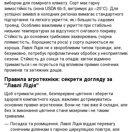
вибором для помірного клімату. Сорт має гарну
зимостійкість (зона USDA 6b-5, витримує до –25°C). Для
успішної зимівлі в холодних регіонах вимагає стандартного
підгортання та легкого укриття, як і більшість садових
троянд. Особливо важливим є укриття при стабільно
низьких температурах за відсутності снігового покриву.
Стійкість до основних грибкових захворювань (чорна
плямистість, борошниста роса) у сорту оцінюється як
хороша. Лавлі Лідія не є хворобливим типом троянди, але,
безумовно, потребує профілактичних обробок у несприятливі
сезони. Стійкість до сонця та опадів: квітки відмінно
тримаються і не псуються під впливом прямих сонячних
променів та затяжних дощів.
Правила агротехніки: секрети догляду за
"Лавлі Лідія"
Щоб отримати рясне, безперервне цвітіння і зберегти
здоров'я компактного куща, важливо дотримуватись
основних правил агротехніки. Вони не такі вже й складні, але
без їх виконання цвітіння стане мізерним і не таким
тривалим.
Посадка та розміщення. Лавлі Лідія віддає перевагу
сонячним ділянкам з гарною циркуляцією повітря, але