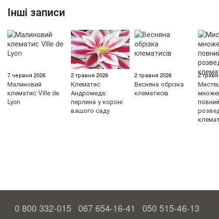
Інші записи
7 червня 2026
2 травня 2026
2 травня 2026
2 травн
Малиновий
Клематис
Весняна обрізка
Мисте
клематис Ville de
Андромеда:
клематисів
множен
Lyon
перлина у короні
повний 
вашого саду
розве
клемат
0 800 332-015
067 654-16-41
050 515-46-13