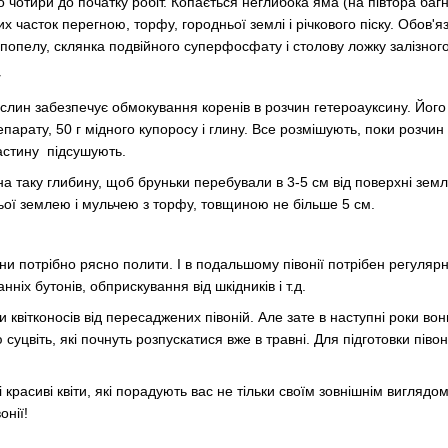
бо чотири до початку робіт. Копається неглибока яма (на півтора багн
 часток перегною, торфу, городньої землі і річкового піску. Обов'я
 попелу, склянка подвійного суперфосфату і столову ложку залізного
т
ин забезпечує обмокування коренів в розчин гетероауксину. Його го
парату, 50 г мідного купоросу і глину. Все розмішують, поки розчин
астину підсушують.
на таку глибину, щоб бруньки перебували в 3-5 см від поверхні земл
ьої землею і мульчею з торфу, товщиною не більше 5 см.
ни потрібно рясно полити. І в подальшому півонії потрібен регуляр
іх бутонів, обприскування від шкідників і т.д.
и квітконосів від пересаджених півоній. Але зате в наступні роки во
суцвіть, які почнуть розпускатися вже в травні. Для підготовки півоні
 красиві квіти, які порадують вас не тільки своїм зовнішнім виглядо
онії!