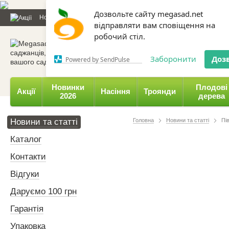
Дозвольте сайту megasad.net
Новини та статті
Каталог
Контакти
Відгуки
Даруємо 
відправляти вам сповіщення на
робочий стіл.
0 800 332-015,
067 654-
Заборонити
Доз
Powered by SendPulse
Новинки
Плодові
Акції
Насіння
Троянди
2026
дерева
Новини та статті
Головна
Новини та статті
Пі
Каталог
Контакти
Відгуки
Даруємо 100 грн
Гарантія
Упаковка