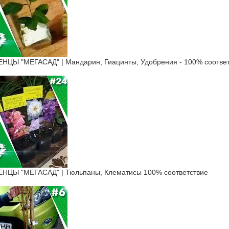
Ы "МЕГАСАД" | Мандарин, Гиацинты, Удобрения - 100% соответ
ЦЫ "МЕГАСАД" | Тюльпаны, Клематисы 100% соответствие