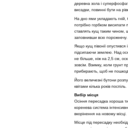
деревна зола і суперфосфат 
висадки, повинні бути на рівн
На дно ями укладають гній, 
потрібно горбком висипати 
ставлять кущ таким чином, щ
заповнивши всю порожнечу. 
Якщо кущ півонії опустився 
підсипаючи землею. Над осн
не більше, ніж на 2,5 см, ос
зовсім. Взимку, коли грунт п
прибирають, щоб не пошкод
Його величезні бутони розпу
квітами кілька років поспіль
Вибір місця
Осіння пересадка хороша тим
коренева система інтенсивн
вкорінення на новому місці.
Місце під пересадку необхід