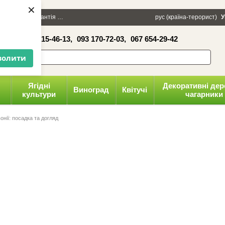
×
100 грн
Гарантія
Упаковка
Оплата і доставка
рус (країна-терорист)
Політика конфіденці
У
16-41,
050 515-46-13,
093 170-72-03,
067 654-29-42
волити
Ягідні
Декоративні дер
Виноград
Квітучі
культури
чагарники
вонії: посадка та догляд