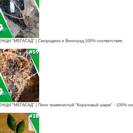
ЦЫ "МЕГАСАД" | Смородина и Виноград 100% соответствие
Ы "МЕГАСАД" | Пион травянистый "Кораловый шарм" - 100% соо