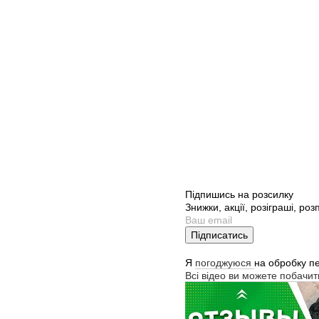
Підпишись на розсилку
Знижки, акції, розіграші, ро
Підписатись
Я
погоджуюся
на обробку п
Всі відео ви можете побачи