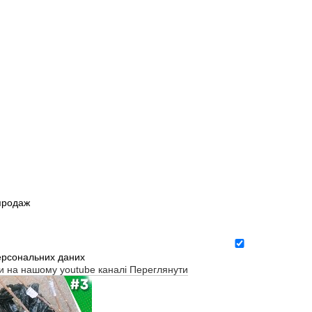
зпродаж
ерсональних даних
ти на нашому youtube каналі
Переглянути