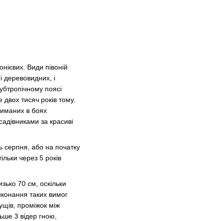
вонієвих. Види півоній
 і деревовидних, і
 субтропічному поясі
е двох тисяч років тому.
триманих в боях
садівниками за красиві
ь серпня, або на початку
ільки через 5 років
зько 70 см, оскільки
иконання таких вимог
ущів, проміжок між
ьше 3 відер гною,