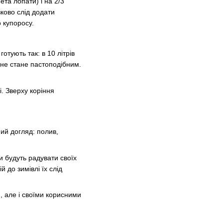
ета лопати) і на 2/3
зково слід додати
 купоросу.
тують так: в 10 літрів
 не стане пастоподібним.
і. Зверху коріння
ний догляд: полив,
ни будуть радувати своїх
й до зимівлі їх слід
м, але і своїми корисними