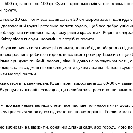
- 500 гр, вапно - до 100 гр. Суміш гарненько змішується з землею в
і ґрунту.
близько 10 см. Потім все засипається 20 см шаром землі, далі йде 
підготовлений грунт і ретельно полити водою, щоб все добре ущіль
об бруньки виявилися на одному рівні з краєм ями. Коріння слід за
Квітку після висадки неодмінно потрібно полити.
і бруньки виявилися нижче рівня ямки, то необхідно обережно підтя
овою рослини робиться горбок невеликого розміру. Важливо, щоб 
кільки при дуже глибокій посадці півонії довго не зможуть зацвісти, а
ромерзає, висаджені півонії слід укрити сухим листям. Навесні сухе л
ити молоді пагони.
скаються в травні-червні. Кущі півонії виростають до 60-80 см завв
. Вирощувати півонії нескладно, ця невибаглива рослина, не вимагає 
, що вже немає великої спеки, все частіше починають лити дощі, цв
о зміцнюється за рахунок відростання нових корінців. Рослини маю
но вибирати на відкритій, сонячній ділянці саду, або городу. Його п