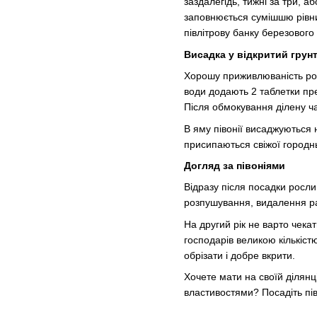
заздалегідь, тижні за три, а
заповнюється сумішшю рівних
півлітрову банку березового
Висадка у відкритий грун
Хорошу приживлюваність росл
води додають 2 таблетки пре
Після обмокування ділену ч
В яму півонії висаджуються 
присипаються свіжої городн
Догляд за півоніями
Відразу після посадки росли
розпушування, видалення ранн
На другий рік не варто чекат
господарів великою кількістю 
обрізати і добре вкрити.
Хочете мати на своїй ділянці
властивостями? Посадіть пів