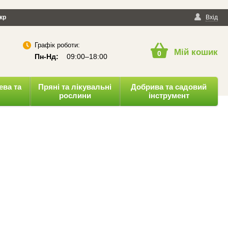
йності
кр
Публічна оферта
Вхід
Графік роботи:
Мій кошик
0
Пн-Нд:
09:00–18:00
ева та
Пряні та лікувальні
Добрива та садовий
рослини
інструмент