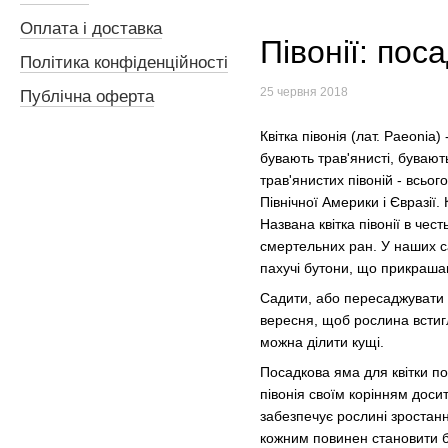
Оплата і доставка
Півонії: пос
Політика конфіденційності
25 червня 2018
Публічна оферта
Квітка півонія (лат. Paeonia
бувають трав'янисті, бувають
трав'янистих півоній - всьог
Північної Америки і Євразії.
Названа квітка півонії в чес
смертельних ран. У наших са
пахучі бутони, що прикрашаю
Садити, або пересаджувати п
вересня, щоб рослина встигл
можна ділити кущі.
Посадкова яма для квітки по
півонія своїм корінням дос
забезпечує рослині зростанн
кожним повинен становити бл