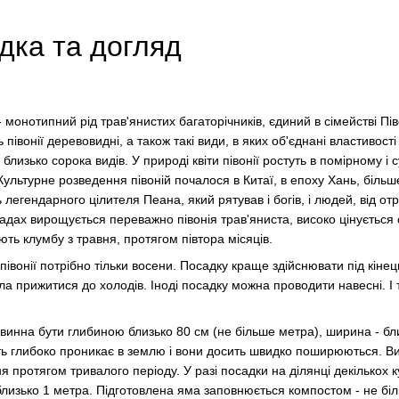
адка та догляд
) - монотипний рід трав'янистих багаторічників, єдиний в сімействі Пі
 півонії деревовидні, а також такі види, в яких об'єднані властивості
о близько сорока видів. У природі квіти півонії ростуть в помірному і
 Культурне розведення півоній почалося в Китаї, в епоху Хань, більш
ть легендарного цілителя Пеана, який рятував і богів, і людей, від о
дах вирощується переважно півонія трав'яниста, високо цінується 
ть клумбу з травня, протягом півтора місяців.
івонії потрібно тільки восени. Посадку краще здійснювати під кінец
а прижитися до холодів. Іноді посадку можна проводити навесні. І т
винна бути глибиною близько 80 см (не більше метра), ширина - бли
ить глибоко проникає в землю і вони досить швидко поширюються. В
я протягом тривалого періоду. У разі посадки на ділянці декількох к
изько 1 метра. Підготовлена ​​яма заповнюється компостом - не біл