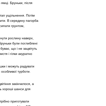
 ямці. Бруньки, після
етап ущільнення. Потім
нити. В середину пагорба
сипати грунтом,
гнути рослину наверх,
бруньки були поглиблені
 буває, що і не зацвітуть
истя і гілки акуратно
ишки і можуть радувати
особливої ​​турботи.
ітіння закінчилося, а
ть хороші шанси для
отрібно приготувати