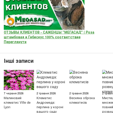
ОТЗЫВЫ КЛИЕНТОВ - САЖЕНЦЫ "МЕГАСАД" | Роза
штамбовая и Гибискус 100% соответствие
Переглянути
Інші записи
7 червня 2026
2 травня 2026
2 травня 2026
2 травн
Малиновий
Клематис
Весняна обрізка
Мисте
клематис Ville de
Андромеда:
клематисів
множен
Lyon
перлина у короні
повний 
вашого саду
розве