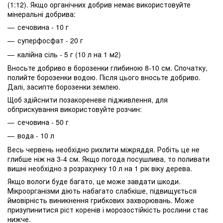
(1:12). Якщо органічних добрив немає використовуйте
мінеральні добрива:
сечовина - 10 г
суперфосфат - 20 г
калійна сіль - 5 г (10 л на 1 м2)
Вносьте добриво в борозенки глибиною 8-10 см. Спочатку,
полийте борозенки водою. Після цього вносьте добриво.
Далі, засипте борозенки землею.
Щоб здійснити позакореневе підживлення, для
обприскування використовуйте розчин:
сечовина - 50 г
вода - 10 л
Весь червень необхідно рихлити міжряддя. Робіть це не
глибше ніж на 3-4 см. Якщо погода посушлива, то поливати
вишні необхідно з розрахунку 10 л на 1 рік віку дерева.
Якщо вологи буде багато, це може завдати шкоди.
Мікроорганізми діють набагато слабкіше, підвищується
ймовірність виникнення грибкових захворювань. Може
призупинитися ріст коренів і морозостійкість рослини стає
нижче.