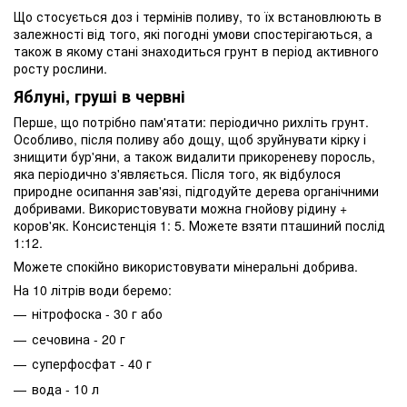
Що стосується доз і термінів поливу, то їх встановлюють в
залежності від того, які погодні умови спостерігаються, а
також в якому стані знаходиться грунт в період активного
росту рослини.
Яблуні, груші в червні
Перше, що потрібно пам'ятати: періодично рихліть грунт.
Особливо, після поливу або дощу, щоб зруйнувати кірку і
знищити бур'яни, а також видалити прикореневу поросль,
яка періодично з'являється. Після того, як відбулося
природне осипання зав'язі, підгодуйте дерева органічними
добривами. Використовувати можна гнойову рідину +
коров'як. Консистенція 1: 5. Можете взяти пташиний послід
1:12.
Можете спокійно використовувати мінеральні добрива.
На 10 літрів води беремо:
нітрофоска - 30 г або
сечовина - 20 г
суперфосфат - 40 г
вода - 10 л