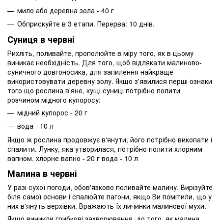
мило або деревна зола - 40 г
Обприскуйте в 3 етапи. Перерва: 10 днів.
Суниця в червні
Рихліть, поливайте, прополюйте в міру того, як в цьому
виникає необхідність. Для того, щоб відлякати малиново-
суничного довгоносика, для запилення найкраще
використовувати деревну золу. Якщо з'явилися перші ознаки
того що рослина в'яне, кущі суниці потрібно полити
розчином мідного купоросу:
мідний купорос - 20 г
вода - 10 л
Якщо ж рослина продовжує в'янути, його потрібно викопати і
спалити. Лунку, яка утворилася, потрібно полити хлорним
вапном. хлорне вапно - 20 г вода - 10 л
Малина в червні
У разі сухої погоди, обов'язково поливайте малину. Вирізуйте
біля самої основи і спалюйте пагони, якщо Ви помітили, що у
них в'януть верхівки. Вражають їх личинки малинової мухи.
Якщо виникли грибкові захворювання, до того, як малина