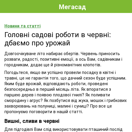
Мегасад
Новини та статті
Головні садові роботи в червні:
дбаємо про урожай
Довгоочікуване літо набирає обертів. Червень приносить
розваги, радості, позитивні емоції, а ось Вам, садівникам і
городникам, додає ще й різноманітних клопотів.
Погодьтеся, якщо ви успішно провели посадку в квітні і
травні, це не гарантія того, що дачний сезон буде успішним.
Яким буде врожай, відповідають роботи, проведені
безпосередньо в перший місяць літа. Як впоратися з
паршею дерев і появою плодової гнилі? Як поливати
смородину і агрус? Як позбутися від жука, мошок і грибкових
захворювань на полуниці, малині і суниці? Про все це
пропонуємо поговорити в нашій статті.
Вишні, сливи в червні
Для підгодівлі Вам слід використовувати пташиний послід