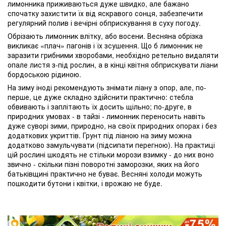
лимонника приживаються дуже швидко, але бажано
спочатку захистити їх від яскравого сонця, забезпечити
регулярний полив і вечірні обприскування в суху погоду.
Обрізають лимонник влітку, або восени. Весняна обрізка
викликає «плач» пагонів і їх зсушення. Що б лимонник не
заразити грибними хворобами, необхідно ретельно видаляти
опале листя з-під рослин, а в кінці квітня обприскувати ліани
бордоською рідиною.
На зиму іноді рекомендують знімати ліану з опор, але, по-
перше, це дуже складно здійснити практично: стебла
обвивають і заплітають їх досить щільно; по-друге, в
природних умовах - в тайзі - лимонник переносить навіть
дуже суворі зими, природно, на своїх природних опорах і без
додаткових укриттів. Грунт під ліаною на зиму можна
додатково замульчувати (підсипати перегною). На практиці
цій рослині шкодять не стільки морози взимку - до них воно
звично - скільки пізні поворотні заморозки, яких на його
батьківщині практично не буває. Весняні холоди можуть
пошкодити бутони і квітки, і врожаю не буде.