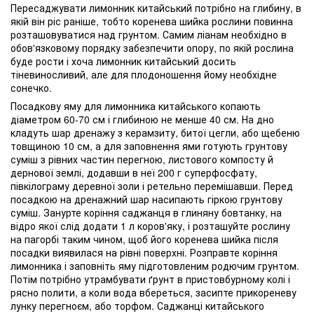
Пересаджувати лимонник китайський потрібно на глибину, в
якій він ріс раніше, тобто коренева шийка рослини повинна
розташовуватися над грунтом. Самим ліанам необхідно в
обов'язковому порядку забезпечити опору, по якій рослина
буде рости і хоча лимонник китайський досить
тіневиносливий, але для плодоношення йому необхідне
сонечко.
Посадкову яму для лимонника китайського копають
діаметром 60-70 см і глибиною не менше 40 см. На дно
кладуть шар дренажу з керамзиту, битої цегли, або щебеню
товщиною 10 см, а для заповнення ями готують грунтову
суміш з рівних частин перегною, листового компосту й
дернової землі, додавши в неї 200 г суперфосфату,
півкілограму деревної золи і ретельно перемішавши. Перед
посадкою на дренажний шар насипають гіркою грунтову
суміш. Занурте коріння саджанця в глиняну бовтанку, на
відро якої слід додати 1 л коров'яку, і розташуйте рослину
на пагорбі таким чином, щоб його коренева шийка після
посадки виявилася на рівні поверхні. Розправте коріння
лимонника і заповніть яму підготовленим родючим грунтом.
Потім потрібно утрамбувати ґрунт в пристовбурному колі і
рясно полити, а коли вода вбереться, засипте прикореневу
лунку перегноєм, або торфом. Саджанці китайського