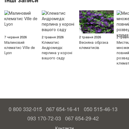
7 червня 2026
2 травня 2026
2 травня 2026
2 травн
Малиновий
Клематис
Весняна обрізка
Мисте
клематис Ville de
Андромеда:
клематисів
множен
Lyon
перлина у короні
повний 
вашого саду
розве
клемат
0 800 332-015
067 654-16-41
050 515-46-13
093 170-72-03
067 654-29-42
Контакти