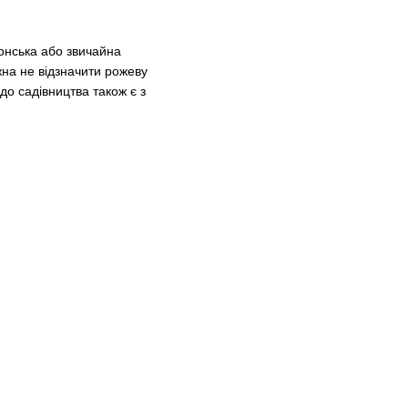
понська або звичайна
жна не відзначити рожеву
до садівництва також є з