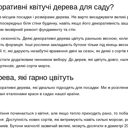
ративні квітучі дерева для саду?
з місцем посадки і розмірами дерева. Не варто висаджувати великі
середньо біля стіни будинку, навіть якщо його декоративність заш
ком імовірний ремонт фундаменту та стін.
сезонність. Деякі декоративні дерева цвітуть ранньою весною, коли
ть форзиція. Інші рослини закладають бутони тільки під кінець весн
 ті, які дарують незабутні враження двічі за сезон, як деякі з сортів 
 стати додатковим чинником вибору. До дерев, які цвітуть довго, на
ртензія, деякі сорти мирта.
ева, які гарно цвітуть
ративні дерева, які ідеально підходять для посадки. Ми ж розглян
нані еталонами краси в садах нашої країни.
іння починається з квітня, але якщо тепло приходить рано, то поб
я. Доступність нових сортів, які витримують навіть сильні морози,
иків. Бутони магнолії зазвичай великі, можуть досягати в діаметрі 2