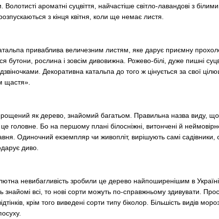
 Волотисті ароматні суцвіття, найчастіше світло-лавандові з біли
 розпускаються з кінця квітня, коли ще немає листя.
катальпа приваблива величезним листям, яке дарує приємну прохоло
ся бутони, рослина і зовсім дивовижна. Рожево-білі, дуже пишні суц
дзвіночками. Декоративна катальпа до того ж цінується за свої цілющ
ом щастя».
ирощений як дерево, знайомий багатьом. Правильна назва виду, що 
це головне. Бо на першому плані білосніжні, витончені й неймовірн
авня. Одиночний екземпляр чи живопліт, вирішують самі садівники, о
одарує диво.
солютна невибагливість зробили це дерево найпоширенішим в Україні
ь знайомі всі, то нові сорти можуть по-справжньому здивувати. Прос
тінків, крім того виведені сорти типу біколор. Більшість видів мороз
посуху.