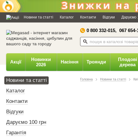
Дозвольте сайту megasad.net
відправляти вам сповіщення на
Новини та статті
Каталог
Контакти
Відгуки
Даруємо 
робочий стіл.
0 800 332-015,
067 654-
Заборонити
Доз
Powered by SendPulse
Новинки
Плодові
Акції
Насіння
Троянди
2026
дерева
Новини та статті
Головна
Новини та статті
Кв
Каталог
Контакти
Відгуки
Даруємо 100 грн
Гарантія