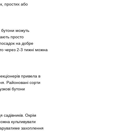
к, простих або
і бутони можуть
 мають просто
посадок на добре
, то через 2-3 тижні можна
екціонерів привела в
ня. Районовані сорти
бузкові бутони
я садівників. Окрім
можна культивувати
 даруватиме захоплення