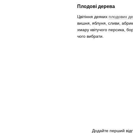
Плодові дерева
Цвітіння деяких
плодових д
вишня, яблуня, сливи, абрик
хмару квітучого персика, бо
чого вибрати.
Додайте перший відг