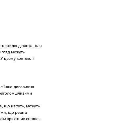
го стилю ділянка, для
вигляд можуть
 У цьому контексті
х є інша дивовижна
 приголомшливими
а, що цвітуть, можуть
тями, що решта
всім крихітних сніжно-