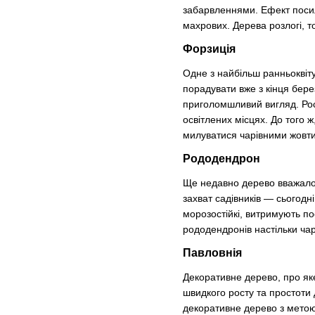
забарвленнями. Ефект посил
махрових. Дерева розлогі, т
Форзиція
Одне з найбільш ранньоквіт
порадувати вже з кінця берез
приголомшливий вигляд. Рос
освітлених місцях. До того ж
милуватися чарівними жовт
Рододендрон
Ще недавно дерево вважалос
захват садівників — сьогодн
морозостійкі, витримують пос
рододендронів настільки чар
Павловнія
Декоративне дерево, про яке
швидкого росту та простоти 
декоративне дерево з метою 