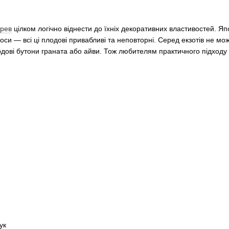
ерев
цілком логічно віднести до їхніх декоративних властивостей. Я
оси — всі ці плодові привабливі та неповторні. Серед екзотів не мо
рдові бутони граната або айви. Тож любителям практичного підходу 
ук