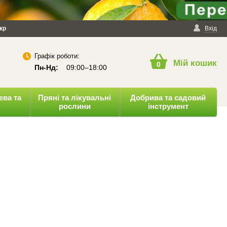
йності
кр
Публічна оферта
Вхід
Графік роботи:
Мій кошик
0
Пн-Нд:
09:00–18:00
ева та
Пряні та лікувальні
Добрива та садовий
рослини
інструмент