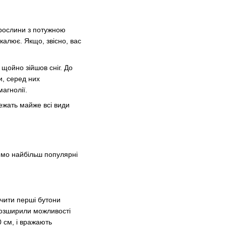
 рослини з потужною
калює. Якщо, звісно, вас
 щойно зійшов сніг. До
и, серед них
магнолії.
лежать майже всі види
емо найбільш популярні
ачити перші бутони
 розширили можливості
0 см, і вражають