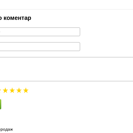
о коментар
зпродаж