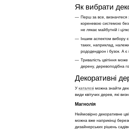
Як вибрати деко
Перш за все, визначтеся 
кореневою системою безпо
не лякає майбутній і ціл
Іншим аспектом вибору є 
таких, наприклад, належи
рододендрон і бузок. А є й
Тривалість цвітіння може
дерену, деревоподібна го
Декоративні дер
У
каталозі
можна знайти деко
види квітучих дерев, які виз
Магнолія
Неймовірно декоративне цвіт
можна вже наприкінці березн
дизайнерських рішень садівн