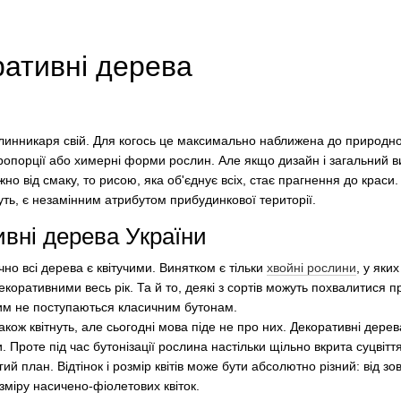
ративні дерева
линникаря свій. Для когось це максимально наближена до природно
пропорції або химерні форми рослин. Але якщо дизайн і загальний 
о від смаку, то рисою, яка об'єднує всіх, стає прагнення до краси.
уть, є незамінним атрибутом прибудинкової території.
ивні дерева України
но всі дерева є квітучими. Винятком є тільки
хвойні рослини
, у яки
екоративними весь рік. Та й то, деякі з сортів можуть похвалитися
чим не поступаються класичним бутонам.
акож квітнуть, але сьогодні мова піде не про них. Декоративні дерев
и. Проте під час бутонізації рослина настільки щільно вкрита суцвіт
ий план. Відтінок і розмір квітів може бути абсолютно різний: від зо
озміру насичено-фіолетових квіток.