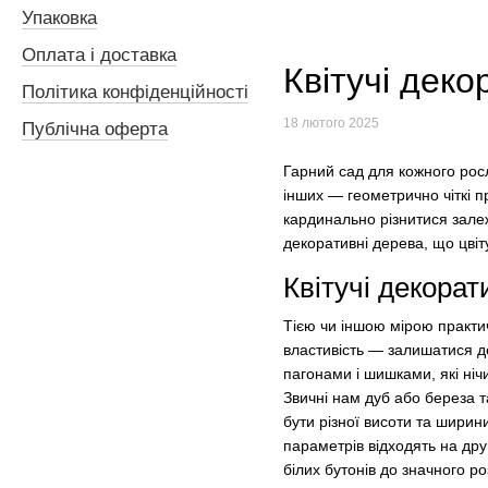
Упаковка
Оплата і доставка
Квітучі деко
Політика конфіденційності
18 лютого 2025
Публічна оферта
Гарний сад для кожного рос
інших — геометрично чіткі 
кардинально різнитися залежн
декоративні дерева, що цвіт
Квітучі декорат
Тією чи іншою мірою практич
властивість — залишатися д
пагонами і шишками, які ні
Звичні нам дуб або береза т
бути різної висоти та ширин
параметрів відходять на друг
білих бутонів до значного р