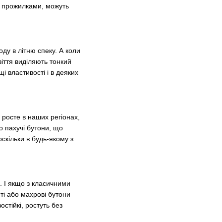
ми прожилками, можуть
ду в літню спеку. А коли
віття виділяють тонкий
і властивості і в деяких
росте в наших регіонах,
о пахучі бутони, що
скільки в будь-якому з
. І якщо з класичними
ті або махрові бутони
остійкі, ростуть без