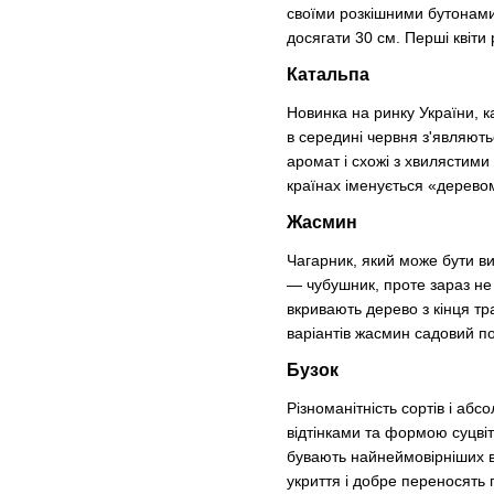
своїми розкішними бутонами.
досягати 30 см. Перші квіти
Катальпа
Новинка на ринку України, 
в середині червня з'являють
аромат і схожі з хвилястими 
країнах іменується «дерев
Жасмин
Чагарник, який може бути в
— чубушник, проте зараз не 
вкривають дерево з кінця тр
варіантів жасмин садовий п
Бузок
Різноманітність сортів і аб
відтінками та формою суцвіт
бувають найнеймовірніших від
укриття і добре переносять 