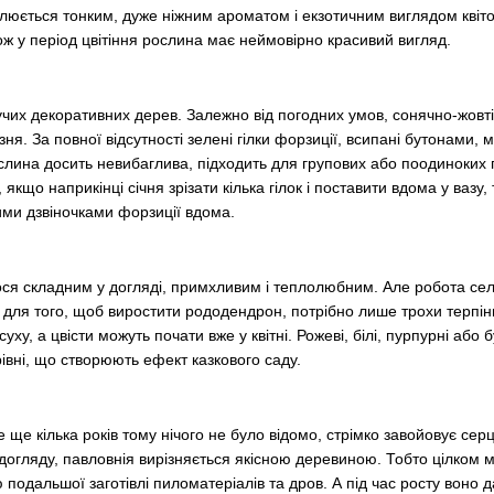
юється тонким, дуже ніжним ароматом і екзотичним виглядом квіто
ож у період цвітіння рослина має неймовірно красивий вигляд.
учих декоративних дерев. Залежно від погодних умов, сонячно-жовт
ня. За повної відсутності зелені гілки форзиції, всипані бутонами,
лина досить невибаглива, підходить для групових або поодиноких 
, якщо наприкінці січня зрізати кілька гілок і поставити вдома у вазу
ими дзвіночками форзиції вдома.
я складним у догляді, примхливим і теплолюбним. Але робота сел
і для того, щоб виростити рододендрон, потрібно лише трохи терпін
уху, а цвісти можуть почати вже у квітні. Рожеві, білі, пурпурні або 
івні, що створюють ефект казкового саду.
 ще кілька років тому нічого не було відомо, стрімко завойовує серц
догляду, павловнія вирізняється якісною деревиною. Тобто цілком 
подальшої заготівлі пиломатеріалів та дров. А під час росту воно