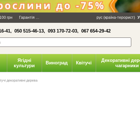
×
100 грн
Гарантія
Упаковка
Оплата і доставка
рус (країна-терорист)
Політика конфіденці
У
16-41,
050 515-46-13,
093 170-72-03,
067 654-29-42
волити
Ягідні
Декоративні дер
Виноград
Квітучі
культури
чагарники
ітучі декоративні дерева