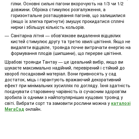
гілки. Основні сильні пагони вкорочують на 1/3 чи 1/2
довжини. Обрізка стимулює розгалуження, а
горизонтальне розташування пагонів, що залишилися
(якщо їх злегка пригнути) змушує прокидатися сплячі
нирки і збільшує кількість кольорів.
Санітарна літня — обов'язкове видалення відцвілих
кистей стимулює другу та третю хвилі цвітіння. Якщо не
видаляти відцвіле, троянда почне витрачати енергію на
формування плодів (шипшини), що перерве цвітіння.
Шрабові троянди Тантау — це ідеальний вибір, якщо ви
шукаєте максимально надійний, перевірений і стійкий до
хвороб посадковий матеріал. Вони привносять у сад
достаток, міць і гарантують вражаючий декоративний
ефект при мінімальних зусиллях по догляду. Їхня здатність
поєднувати старовинну чарівність із сучасним здоров'ям
зробила їх одними з найпопулярніших кущових троянд у
світі. Вибрати сорт та замовити рослини можна у
каталозі
МегаСад
онлайн.