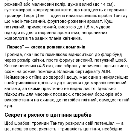
рожевий або малиновий колір, дуже великі (до 14 см),
густомахрові, квартировані квіти, що нагадують старовинні
троянди. Георг Ден — один із найзапашніших шрабів Тантау,
що має інтенсивний, фруктово-рожевий аромат. Кущ
потужний, прямостоячий, висотою до 1,5 м, чудово
підходить для створення ароматних, непроникних
живоплотів та задніх планів квітників.
“Лариса” — каскад рожевих помпонів
Троянда, яка часто помилково відноситься до флорібунд
через розмір квітки, проте формує високий, потужний шраб.
Квітки невеликі (4-5 см), але зібрані у величезні, щільні кисті,
схожі на рожеві помпони. Власник сертифікату ADR.
Неймовірно стійка до хвороб і дощу, має одне з найрясніших
і найтриваліших цвітінь: кущ з червня і до морозів всипаний
квітами, за якими практично не видно листя. Ідеально
підходить для масових посадок, створення бордюрів або
використання на схилах, де потрібен плітний, самодостатній
кущ.
Секрети рясного цвітіння шрабів
Щоб шрабові троянди Тантау розкрили свій потенціал — а
це, перш за все, рясність і тривалість цвітіння, необхідно