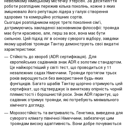
невеликому німецькому містечку Утерсен. За десятиліття
роботи розплідник пережив кілька поколінь, кожне з яких
зміцнювало його репутацію лідера у галузі створення
здорових та комерційно успішних сортів.
Сьогодні розплідником керує третє покоління сім'ї,
дотримуючись закладеної засновником філософії: троянда
має бути красивою, але, перш за все, вона має бути
сильною. Цей підхід ліг в основу суворого відбору, завдяки
якому шрабові троянди Тантау демонструють свої видатні
характеристики:
Стійкість до хвороб (ADR сертифікація). Для
європейських садівників знак ADR є золотим стандартом.
Це найжорсткіший у світі тест, що проводиться у 11
незалежних садах Німеччини. Троянди протягом трьох
років вирощуються без використання будь-яких
фунгіцидів. Багато шрабів Тантау щорічно отримують цей
сертифікат, що підтверджує їх виняткову опірність чорній
плямистості і борошнистій роси. Знак ADR гарантує, що
садівник отримує троянди, які потребують мінімального
хімічного догляду.
Морозостійкість та витривалість. Генетика, виведена для
суворого клімату північної Німеччини, забезпечує цим
трояндам високу адаптивність. Вони добре почуваються