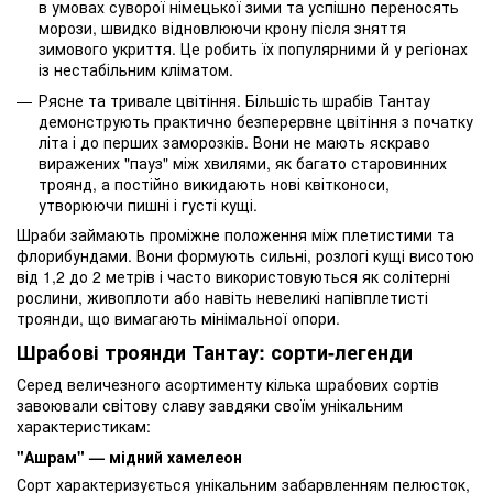
в умовах суворої німецької зими та успішно переносять
морози, швидко відновлюючи крону після зняття
зимового укриття. Це робить їх популярними й у регіонах
із нестабільним кліматом.
Рясне та тривале цвітіння. Більшість шрабів Тантау
демонструють практично безперервне цвітіння з початку
літа і до перших заморозків. Вони не мають яскраво
виражених "пауз" між хвилями, як багато старовинних
троянд, а постійно викидають нові квітконоси,
утворюючи пишні і густі кущі.
Шраби займають проміжне положення між плетистими та
флорибундами. Вони формують сильні, розлогі кущі висотою
від 1,2 до 2 метрів і часто використовуються як солітерні
рослини, живоплоти або навіть невеликі напівплетисті
троянди, що вимагають мінімальної опори.
Шрабові троянди Тантау: сорти-легенди
Серед величезного асортименту кілька шрабових сортів
завоювали світову славу завдяки своїм унікальним
характеристикам:
"Ашрам" — мідний хамелеон
Сорт характеризується унікальним забарвленням пелюсток,