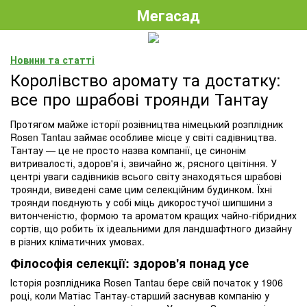
Мегасад
Новини та статті
Королівство аромату та достатку:
все про шрабові троянди Тантау
Протягом майже історії розівництва німецький розплідник
Rosen Tantau займає особливе місце у світі садівництва.
Тантау — це не просто назва компанії, це синонім
витривалості, здоров'я і, звичайно ж, рясного цвітіння. У
центрі уваги садівників всього світу знаходяться шрабові
троянди, виведені саме цим селекційним будинком. Їхні
троянди поєднують у собі міць дикоростучої шипшини з
витонченістю, формою та ароматом кращих чайно-гібридних
сортів, що робить їх ідеальними для ландшафтного дизайну
в різних кліматичних умовах.
Філософія селекції: здоров'я понад усе
Історія розплідника Rosen Tantau бере свій початок у 1906
році, коли Матіас Тантау-старший заснував компанію у