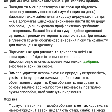
дотримуватися кількох ключових агротехнічних правил:
Посадка та місце розташування: троянди віддають
перевагу повному сонцю (мінімум 6 годин на день).
Важливо також забезпечити хорошу циркуляцію повітря
— це допомагає швидкому висиханню листя після дощу
або роси, що є найкращою профілактикою грибкових
захворювань. Бажані багаті на гумус, добре дреновані
суглинки. Троянди не терплять застою води. При посадці
в глинисті грунти обов'язково внесення піску та компосту
для покращення дренажу.
Підживлення: для рясного та тривалого цвітіння
трояндам необхідне інтенсивне живлення.
Використовують спеціалізовані комплексні
добрива
,
вносячи їх тричі за сезон.
Зимове укриття: незважаючи на природну витривалість,
у кліматі із суворими зимами шраби вимагають
обов'язкового укриття. Кущі обрізають, підгортають
основу землею або компостом і вкривають повітряно-
сухим способом, щоб уникнути випрівання.
Обрізка
Формуюча весняна — шраби обрізають не так коротко, як
чайно-гібридні. Навесні видаляють старі, слабкі та хворі