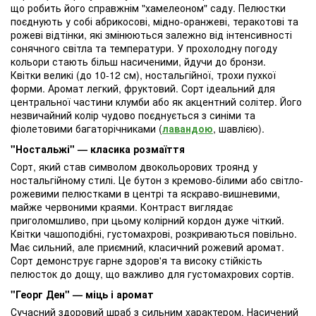
що робить його справжнім "хамелеоном" саду. Пелюстки
поєднують у собі абрикосові, мідно-оранжеві, теракотові та
рожеві відтінки, які змінюються залежно від інтенсивності
сонячного світла та температури. У прохолодну погоду
кольори стають більш насиченими, йдучи до бронзи.
Квітки великі (до 10-12 см), ностальгійної, трохи пухкої
форми. Аромат легкий, фруктовий. Сорт ідеальний для
центральної частини клумби або як акцентний солітер. Його
незвичайний колір чудово поєднується з синіми та
фіолетовими багаторічниками (
лавандою
, шавлією).
"Ностальжі" — класика розмаїття
Сорт, який став символом двокольорових троянд у
ностальгійному стилі. Це бутон з кремово-білими або світло-
рожевими пелюстками в центрі та яскраво-вишневими,
майже червоними краями. Контраст виглядає
приголомшливо, при цьому колірний кордон дуже чіткий.
Квітки чашоподібні, густомахрові, розкриваються повільно.
Має сильний, але приємний, класичний рожевий аромат.
Сорт демонструє гарне здоров'я та високу стійкість
пелюсток до дощу, що важливо для густомахрових сортів.
"Георг Ден" — міць і аромат
Сучасний здоровий шраб з сильним характером. Насичений