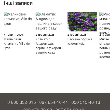
Інші записи
7 червня 2026
2 травня 2026
2 травня 2026
2 травн
Малиновий
Клематис
Весняна обрізка
Мисте
клематис Ville de
Андромеда:
клематисів
множен
Lyon
перлина у короні
повний 
вашого саду
розве
клемат
0 800 332-015
067 654-16-41
050 515-46-13
093 170-72-03
067 654-29-42