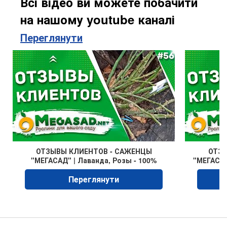
Всі відео ви можете побачити
на нашому youtube каналі
Переглянути
ОТЗЫВЫ КЛИЕНТОВ - САЖЕНЦЫ
ОТЗЫ
"МЕГАСАД" | Лаванда, Розы - 100%
"МЕГАСАД
соответствие
Переглянути