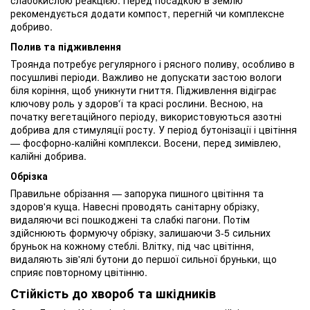
рекомендується додати компост, перегній чи комплексне
добриво.
Полив та підживлення
Троянда потребує регулярного і рясного поливу, особливо в
посушливі періоди. Важливо не допускати застою вологи
біля коріння, щоб уникнути гниття. Підживлення відіграє
ключову роль у здоров'ї та красі рослини. Весною, на
початку вегетаційного періоду, використовуються азотні
добрива для стимуляції росту. У період бутонізації і цвітіння
— фосфорно-калійні комплекси. Восени, перед зимівлею,
калійні добрива.
Обрізка
Правильне обрізання — запорука пишного цвітіння та
здоров'я куща. Навесні проводять санітарну обрізку,
видаляючи всі пошкоджені та слабкі пагони. Потім
здійснюють формуючу обрізку, залишаючи 3-5 сильних
бруньок на кожному стеблі. Влітку, під час цвітіння,
видаляють зів'ялі бутони до першої сильної бруньки, що
сприяє повторному цвітінню.
Стійкість до хвороб та шкідників