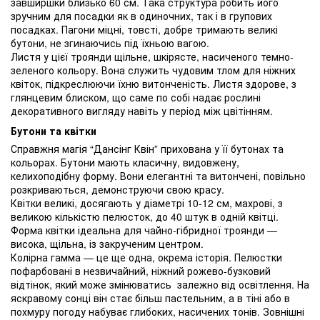
завширшки близько 60 см. Така структура робить його
зручним для посадки як в одиночних, так і в групових
посадках. Пагони міцні, товсті, добре тримають великі
бутони, не згинаючись під їхньою вагою.
Листя у цієї троянди щільне, шкірясте, насиченого темно-
зеленого кольору. Вона служить чудовим тлом для ніжних
квіток, підкреслюючи їхню витонченість. Листя здорове, з
глянцевим блиском, що саме по собі надає рослині
декоративного вигляду навіть у період між цвітінням.
Бутони та квітки
Справжня магія “Дансінг Квін” прихована у її бутонах та
кольорах. Бутони мають класичну, видовжену,
келихоподібну форму. Вони елегантні та витончені, повільно
розкриваються, демонструючи свою красу.
Квітки великі, досягають у діаметрі 10-12 см, махрові, з
великою кількістю пелюсток, до 40 штук в одній квітці.
Форма квітки ідеальна для чайно-гібридної троянди —
висока, щільна, із закрученим центром.
Колірна гамма — це ще одна, окрема історія. Пелюстки
пофарбовані в незвичайний, ніжний рожево-бузковий
відтінок, який може змінюватись залежно від освітлення. На
яскравому сонці він стає більш пастельним, а в тіні або в
похмуру погоду набуває глибоких, насичених тонів. Зовнішні