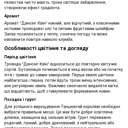
пелюстки часто мають трохи світліше забарвлення,
створюючи ефект градієнта.
Аромат
Аромат "Дансінг Квін" ніжний, але відчутний, з класичними
нотками трояндової олії та легким фруктовим шлейфом.
Запах посилюється у теплу, сонячну погоду та може
наповнити повітря навколо клумби.
Особливості цвітіння та догляду
Період цвітіння
Троянда "Дансінг Квін" відноситься до повторно квітучих
сортів. Бутонізація починається в кінці весни або на початку
літа і триває до самих заморозків. Перша хвиля цвітіння
найбагатша і пишна, потім йдуть трохи менш інтенсивних,
але регулярних хвиль. Важливо своєчасно видаляти квіти,
що відцвітають, щоб стимулювати формування нових.
Посадка і грунт
Для успішного вирощування Танцюючій королеві необхідно
вибрати правильне місце. Це має бути добре освітлена
ділянка, захищена від сильних вітрів. Грунт переважно
родючий, пухкий, добре дренований, з нейтральною або
слабокислою реакцією. Перед посадкою в землю