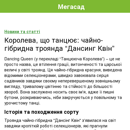
Мегасад
Новини та статті
Королева, що танцює: чайно-
гібридна троянда “Дансинг Квін”
Dancing Queen (у перекладі “Танцююча Королева”) – це не
просто назва, це втілення грації, витонченості та царської
величі у світі троянд. Ця чайно-гібридна красуня, виведена
відомими селекціонерами, швидко завоювала серця
садівників завдяки своєму неперевершеному зовнішньому
вигляду, тривалому цвітінню та стійкості до більшості
хвороб. Вона заслужено носить своє ім'я, адже її пишні
бутони, розкриваючись, ніби закручуються у повільному та
урочистому танці.
Історія та походження сорту
Троянда чайно-гібридна "Дансінг Квін" з'явилася на світ
завдяки кропіткій роботі селекціонерів, які прагнули