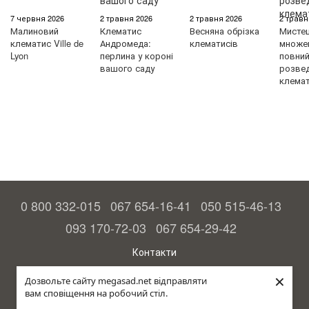
7 червня 2026
2 травня 2026
2 травня 2026
2 травн
Малиновий
Клематис
Весняна обрізка
Мисте
клематис Ville de
Андромеда:
клематисів
множен
Lyon
перлина у короні
повний 
вашого саду
розве
клемат
0 800 332-015
067 654-16-41
050 515-46-13
093 170-72-03
067 654-29-42
Контакти
Повна версія сайту
×
Дозвольте сайту megasad.net відправляти
вам сповіщення на робочий стіл.
© 2015—2026