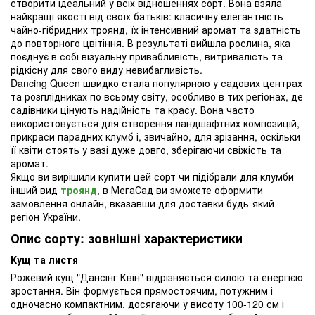
створити ідеальний у всіх відношеннях сорт. Вона взяла
найкращі якості від своїх батьків: класичну елегантність
чайно-гібридних троянд, їх інтенсивний аромат та здатність
до повторного цвітіння. В результаті вийшла рослина, яка
поєднує в собі візуальну привабливість, витривалість та
рідкісну для свого виду невибагливість.
Dancing Queen швидко стала популярною у садових центрах
та розплідниках по всьому світу, особливо в тих регіонах, де
садівники цінують надійність та красу. Вона часто
використовується для створення ландшафтних композицій,
прикраси парадних клумб і, звичайно, для зрізання, оскільки
її квіти стоять у вазі дуже довго, зберігаючи свіжість та
аромат.
Якщо ви вирішили купити цей сорт чи підібрали для клумби
інший вид
троянд
, в МегаСад ви зможете оформити
замовлення онлайн, вказавши для доставки будь-який
регіон України.
Опис сорту: зовнішні характеристики
Кущ та листя
Рожевий кущ "Дансінг Квін" відрізняється силою та енергією
зростання. Він формується прямостоячим, потужним і
одночасно компактним, досягаючи у висоту 100-120 см і