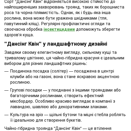
Сорт “Дансінг Квін” відрізняється високою стійкістю до
найпоширеніших захворювань троянд, таких як борошниста
роса та чорна плямистість. Однак, як і будь-яка інша
рослина, вона може бути уражена шкідниками (тля,
павутинний кліщ). Регулярні профілактичні огляди та
своєчасна обробка
інсектицидами
допоможуть зберегти
здоров'я куща.
"Дансінг Квін" у ландшафтному дизайні
Завдяки своєму елегантному вигляду, сильному кущі та
тривалому цвітінню, ця чайно-гібридна красуня є ідеальним
вибором для різних ландшафтних рішень:
Поодинока посадка (солітер) — посаджена в центрі
клумби або на газоні, вона стане яскравою акцентною
рослиною.
Групові посадки — у поєднанні з іншими трояндами або
багаторічними рослинами, створить ефектний
міксбордер. Особливо красиво виглядає в компанії з
лавандою, шавлією або декоративними злаками.
Культура на зріз — щільні бутони та міцні стебла роблять
її ідеальною для створення букетів.
Чайно-гібридна троянда "Дансінг Квін" — це втілення