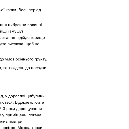
ї квітки. Весь період
ання цибулини повинні
ищі і змушує
ерігання підійде горище
адто високою, щоб не
о умов осіннього грунту.
, за тиждень до посадки
ад, у дорослої цибулини
имаються. Відокремлюйте
з 2-3 роки дорощування.
о у приміщенні погана
лив повітря.
 повітря. Можна трохи