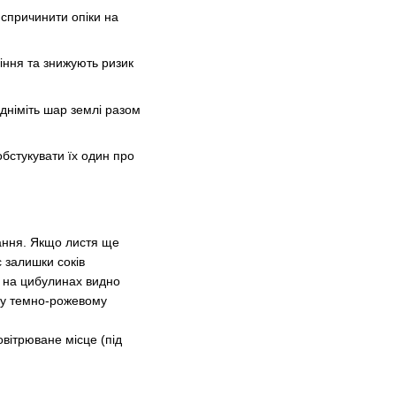
 спричинити опіки на
іння та знижують ризик
ідніміть шар землі разом
бстукувати їх один про
гання. Якщо листя ще
с залишки соків
о на цибулинах видно
у темно-рожевому
овітрюване місце (під