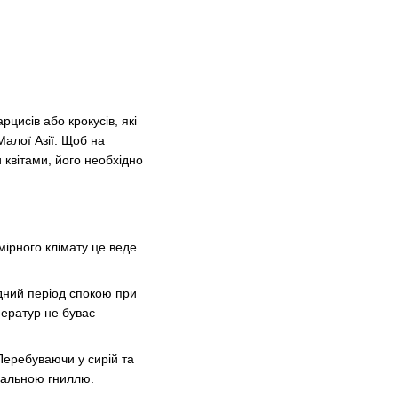
цисів або крокусів, які
алої Азії. Щоб на
 квітами, його необхідно
омірного клімату це веде
ідний період спокою при
ператур не буває
Перебуваючи у сирій та
іальною гниллю.