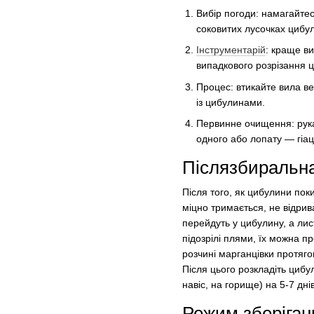
Вибір погоди: намагайте
соковитих лусочках цибу
Інструментарій
: краще в
випадкового розрізання 
Процес: втикайте вила ве
із цибулинами.
Первинне очищення: рукам
одного або лопату — гіац
Післязбиральн
Після того, як цибулини по
міцно тримається, не відрив
перейдуть у цибулину, а ли
підозрілі плями, їх можна пр
розчині марганцівки протяго
Після цього розкладіть цибу
навіс, на горище) на 5-7 дн
Режим зберіган