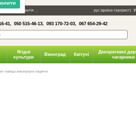
×
100 грн
Гарантія
Упаковка
Оплата і доставка
рус (країна-терорист)
Політика конфіденці
У
16-41,
050 515-46-13,
093 170-72-03,
067 654-29-42
волити
Ягідні
Декоративні дер
Виноград
Квітучі
культури
чагарники
ли і навіщо викопувати гіацинти