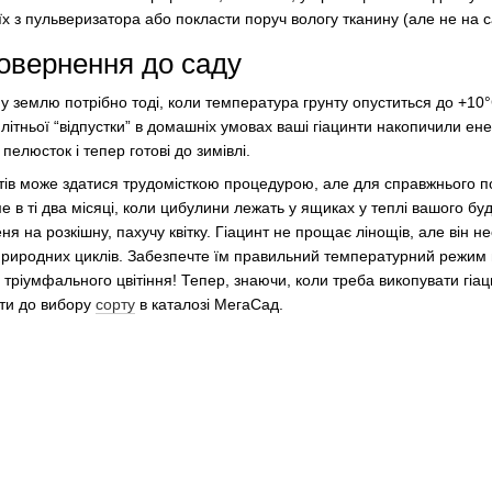
їх з пульверизатора або покласти поруч вологу тканину (але не на 
повернення до саду
у землю потрібно тоді, коли температура грунту опуститься до +10°
 літньої “відпустки” в домашніх умовах ваші гіацинти накопичили е
пелюсток і тепер готові до зимівлі.
тів може здатися трудомісткою процедурою, але для справжнього п
е в ті два місяці, коли цибулини лежать у ящиках у теплі вашого буд
я на розкішну, пахучу квітку. Гіацинт не прощає лінощів, але він 
природних циклів. Забезпечте їм правильний температурний режим вл
тріумфального цвітіння! Тепер, знаючи, коли треба викопувати гіац
ати до вибору
сорту
в каталозі МегаСад.