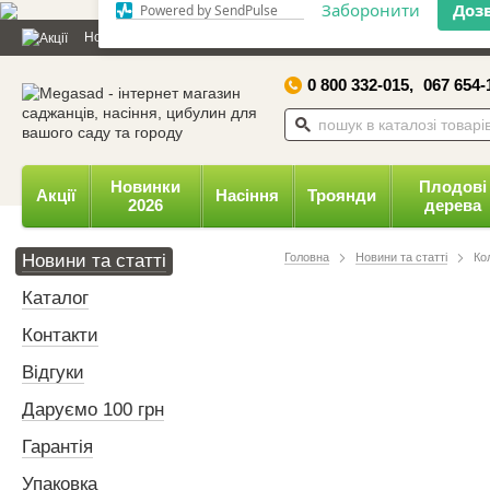
Дозвольте сайту megasad.net
Новини та статті
Каталог
Контакти
Відгуки
Даруємо 
відправляти вам сповіщення на
робочий стіл.
0 800 332-015,
067 654-
Заборонити
Доз
Powered by SendPulse
Новинки
Плодові
Акції
Насіння
Троянди
2026
дерева
Новини та статті
Головна
Новини та статті
Ко
Каталог
Контакти
Відгуки
Даруємо 100 грн
Гарантія
Упаковка