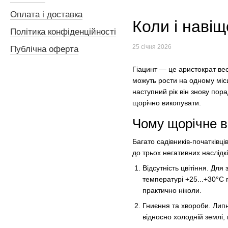
Оплата і доставка
Коли і навіщ
Політика конфіденційності
25 січня 2026
Публічна оферта
Гіацинт — це аристократ вес
можуть рости на одному міс
наступний рік він знову пор
щорічно викопувати.
Чому щорічне в
Багато садівників-початківці
до трьох негативних наслідкі
Відсутність цвітіння. Для
температурі +25...+30°C п
практично ніколи.
Гниєння та хвороби. Липн
відносно холодній землі