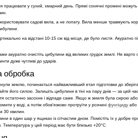
ся працювати у сухий, хмарний день. Прямі сонячні промені можуть
лин.
икористовувати садові вила, а не лопату. Вила менше травмують кор
цибулини.
ртикально на відстані 10-15 см від місця, де було листя. Акуратно п
и акуратно очистіть цибулини від великих грудок землі. Не варто о
инти дуже чутливі до ударів.
а обробка
кинули землю, починається найважливіший етап підготовки до збері
айте його силою. Залишіть цибулини в тіні на пару днів — за цей ча
стя остаточно засохне і відпаде саме. Якщо ж земля була сирою аб
омити у воді, а потім обов'язково протруїти у розчині
фунгіциду
або 
м 30 хвилин.
лини в один шар у ящиках із сітчастим дном. Помістіть їх у добре пр
ів. Температура у цей період має бути близько +20°C.
ня