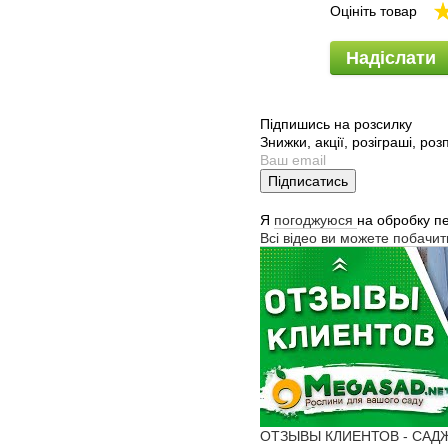
Оцініть товар
Надіслати
Підпишись на розсилку
Знижки, акції, розіграші, ро
Підписатись
Я
погоджуюся
на обробку п
Всі відео ви можете побачи
ОТЗЫВЫ КЛИЕНТОВ - САДЖАН