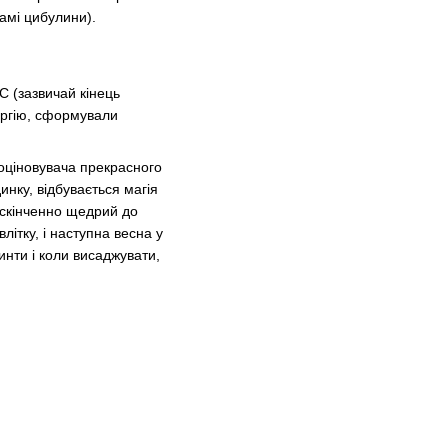
самі цибулини).
C (зазвичай кінець
нергію, сформували
оціновувача прекрасного
инку, відбувається магія
нескінченно щедрий до
ітку, і наступна весна у
инти і коли висаджувати,