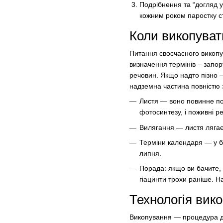
Подрібнення та “догляд у
кожним роком паростку с
Коли викопуват
Питання своєчасного викопу
визначення термінів – запо
речовин. Якщо надто пізно —
надземна частина повністю з
Листя — воно повинне пов
фотосинтезу, і поживні р
Вилягання — листя лягає 
Терміни календаря — у бі
липня.
Порада: якщо ви бачите, 
гіацинти трохи раніше. Н
Технологія вико
Викопування — процедура де