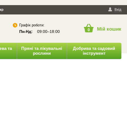
йності
кр
Публічна оферта
Вхід
Графік роботи:
Мій кошик
0
Пн-Нд:
09:00–18:00
ева та
Пряні та лікувальні
Добрива та садовий
рослини
інструмент