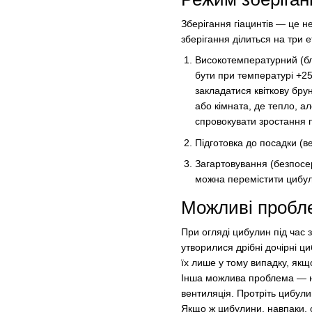
Зберігання гіацинтів — це н
зберігання ділиться на три е
Високотемпературний (бл
бути при температурі +25
закладатися квіткову бру
або кімната, де тепло, а
спровокувати зростання п
Підготовка до посадки (в
Загартовування (безпосе
можна перемістити цибул
Можливі пробле
При огляді цибулин під час
утворилися дрібні дочірні ц
їх лише у тому випадку, якщ
Інша можлива проблема — на
вентиляція. Протріть цибул
Якщо ж цибулини, навпаки, 