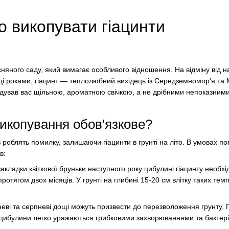
о викопувати гіацинти
няного саду, який вимагає особливого відношення. На відміну від нар
ці роками, гіацинт — теплолюбний вихідець із Середземномор'я та М
адував вас щільною, ароматною свічкою, а не дрібними непоказними
икопування обов'язкове?
в роблять помилку, залишаючи гіацинти в грунті на літо. В умовах п
в:
 закладки квіткової бруньки наступного року цибулині гіацинту необх
ротягом двох місяців. У грунті на глибині 15-20 см влітку таких тем
еві та серпневі дощі можуть призвести до перезволоження грунту. 
, цибулини легко уражаються грибковими захворюваннями та бактер