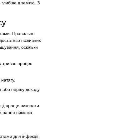
ь глибше в землю. З
су
ітами. Правильне
 достатньо поживних
ашування, оскільки
у триває процес
натягу.
ня або першу декаду
ощі, краще викопати
ж рання викопка.
тами для інфекції.