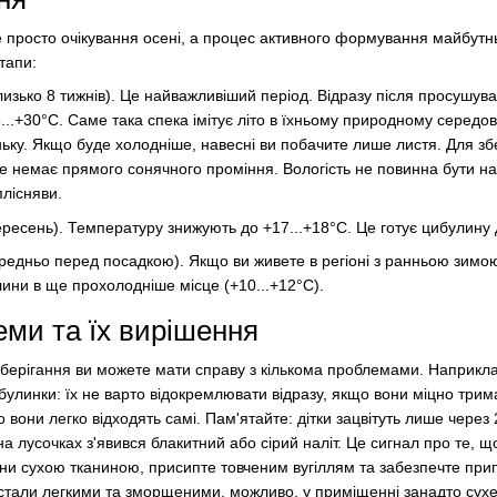
е просто очікування осені, а процес активного формування майбутньо
тапи:
изько 8 тижнів). Це найважливіший період. Відразу після просушув
...+30°C. Саме така спека імітує літо в їхньому природному середов
ньку. Якщо буде холодніше, навесні ви побачите лише листя. Для зб
ле немає прямого сонячного проміння. Вологість не повинна бути н
лісняви.
ересень). Температуру знижують до +17...+18°C. Це готує цибулину д
редньо перед посадкою). Якщо ви живете в регіоні з ранньою зимою
ини в ще прохолодніше місце (+10...+12°C).
ми та їх вирішення
 зберігання ви можете мати справу з кількома проблемами. Наприкл
ибулинки: їх не варто відокремлювати відразу, якщо вони міцно тр
о вони легко відходять самі. Пам'ятайте: дітки зацвітуть лише чере
 лусочках з'явився блакитний або сірий наліт. Це сигнал про те, щ
ини сухою тканиною, присипте товченим вугіллям та забезпечте прип
стали легкими та зморщеними, можливо, у приміщенні занадто сухе