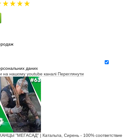
зпродаж
ерсональних даних
ти на нашому youtube каналі
Переглянути
ЦЫ "МЕГАСАД" | Катальпа, Сирень - 100% соответствие