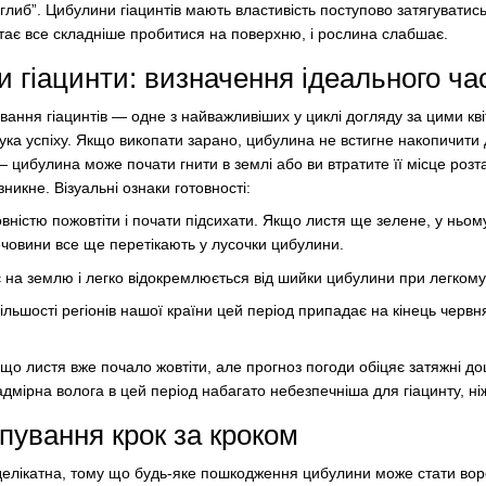
глиб”. Цибулини гіацинтів мають властивість поступово затягуватис
тає все складніше пробитися на поверхню, і рослина слабшає.
и гіацинти: визначення ідеального ча
вання гіацинтів — одне з найважливіших у циклі догляду за цими кв
рука успіху. Якщо викопати зарано, цибулина не встигне накопичити
 цибулина може почати гнити в землі або ви втратите її місце розт
никне. Візуальні ознаки готовності:
ністю пожовтіти і почати підсихати. Якщо листя ще зелене, у ньом
ечовини все ще перетікають у лусочки цибулини.
на землю і легко відокремлюється від шийки цибулини при легкому 
льшості регіонів нашої країни цей період припадає на кінець черв
що листя вже почало жовтіти, але прогноз погоди обіцяє затяжні д
адмірна волога в цей період набагато небезпечніша для гіацинту, ні
пування крок за кроком
лікатна, тому що будь-яке пошкодження цибулини може стати воро