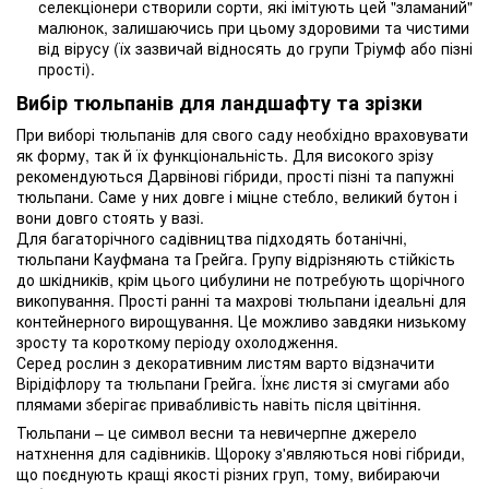
селекціонери створили сорти, які імітують цей "зламаний"
малюнок, залишаючись при цьому здоровими та чистими
від вірусу (їх зазвичай відносять до групи Тріумф або пізні
прості).
Вибір тюльпанів для ландшафту та зрізки
При виборі тюльпанів для свого саду необхідно враховувати
як форму, так й їх функціональність. Для високого зрізу
рекомендуються Дарвінові гібриди, прості пізні та папужні
тюльпани. Саме у них довге і міцне стебло, великий бутон і
вони довго стоять у вазі.
Для багаторічного садівництва підходять ботанічні,
тюльпани Кауфмана та Грейга. Групу відрізняють стійкість
до шкідників, крім цього цибулини не потребують щорічного
викопування. Прості ранні та махрові тюльпани ідеальні для
контейнерного вирощування. Це можливо завдяки низькому
зросту та короткому періоду охолодження.
Серед рослин з декоративним листям варто відзначити
Вірідіфлору та тюльпани Грейга. Їхнє листя зі смугами або
плямами зберігає привабливість навіть після цвітіння.
Тюльпани – це символ весни та невичерпне джерело
натхнення для садівників. Щороку з'являються нові гібриди,
що поєднують кращі якості різних груп, тому, вибираючи