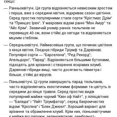
секції:
Ранньоквітучі. Ця група відрізняється невисоким зростом
і перша, вже з середини квітня, відкриває сезон цвітіння.
Серед простих популярними стали сорти "Крістмас Дрім"
та "Принцес Ірен". У махрових відомі ранні "Мон Амур" та
"Айс Крім". Зазвичай розмір ранніх тюльпанів не
перевищує 40 см, вони стійкі до негоди та відрізняються
міцним стеблом.
Середньоквітучі. Наймасовіша група, що починає цвітіння
з кінця квітня. Поєднує гібриди Тріумф та Дарвінові.
Популярні сорти — "Барселона", "Ред Рекорд",
Апельдорн", "Парад". Відрізняються більшими бутонами,
підходять для зрізання і створення яскравих клумб.
Дарвінові гібриди вищі, часто досягають півметра і
більше, стійкі до вірусів.
Пізньоквітучі. Ці групи завершують парад тюльпанів,
часто відрізняючись екзотичними формами та цвітуть із
середини до кінця травня. Серед простих видів
популярний майже чорний "Квін оф Найт", у лілієцвітних
— "Балада" і "Уайт Тріумфатор", серед бахромчастих
відомі "Кріспіна" і "Блек Джюел". Хороший варіант для
зрізання та обрамлення клумб. Крім них, пізньоквітучими
є майже всі папужні, зеленоквіткові, рембрандт-