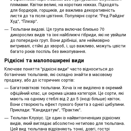
плямами. Квітки великі, на коротких ніжках. Підходять
для бордюрів, горщиків, де важлива декоративність
листя до та після цвітіння. Популярні сорти: "Ред Райдінг
Худ", "Плезір".
Тюльпани видові. Ця група включає близько 70
дикорослих видів та їхні найближчі гібриди, які не увійшли
до попередніх груп. Вони дрібніші, але неймовірно
витривалі, стійкі до хвороб, і, що важливо, можуть цвісти
багато років поспіль без викопування.
Рідкісні та малопоширені види
Ключове поняття "рідкісні види" часто відноситься до
ботанічних тюльпанів, які складно знайти в масовому
продажу, або до історичних сортів:
Багатоквіткові тюльпани. Хоча їх не виділено в окремий
офіційний клас, це окрема цікава категорія. Це сорти, які
мають на одному стеблі від 2 до 5 (іноді більше) квіток.
Вони створюють ефект пухкого букета з однієї цибулини.
Приклади: "Кандидатум", "Практик".
Тюльпан Клузіус. Це один із найвитонченіших рідкісних
видів, який виглядає абсолютно нетипово для тюльпана.
Цей вид тюльпана відрізняють тонкі, довгі, гострі