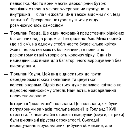
пелюстки. Часто вони мають двоколірний бутон:
зовнішня сторона яскраво-червона чи пурпурна, а
внутрішня — біла чи жовта. Вид також відомий як "Леді-
тюльпан". Прекрасно натуралізується у саду,
розмножуючись самосівом.
Тюльпан Тарда. Ще один яскравий представник рідкісних
ботанічних видів родом із Центральної Азії. Мініатюрний
(до 15 см), на одному стеблі часто буває кілька квіток.
Жовті пелюстки мають білі кінчики, і в повністю
розкритому стані утворюють красиву зірку. Один із
найнадійніших видів для багаторічного вирощування без
викопування.
Тюльпан Кауля. Цей вид відноситься до групи
середньоазіатських тюльпанів та цінується
колекціонерами. Відрізняється дуже великою квіткою на
відносно невисокому стеблі. Найчастіше забарвлення —
насичено-червоне.
Історичні "розламані" тюльпани. Це тюльпани, які були
популярними за часів "тюльпаноманії" в Голландії XVII
століття. Їх незвичайні строкаті візерунки (смуги, штрихи)
були викликані вірусом строкатості. Сьогодні
вирощування вірусовмісних цибулин обмежене, але