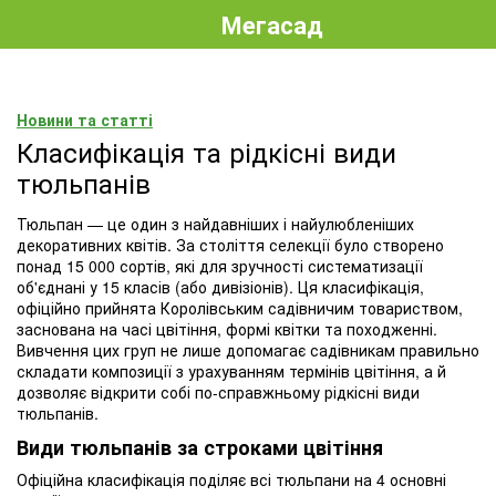
Мегасад
Новини та статті
Класифікація та рідкісні види
тюльпанів
Тюльпан — це один з найдавніших і найулюбленіших
декоративних квітів. За століття селекції було створено
понад 15 000 сортів, які для зручності систематизації
об'єднані у 15 класів (або дивізіонів). Ця класифікація,
офіційно прийнята Королівським садівничим товариством,
заснована на часі цвітіння, формі квітки та походженні.
Вивчення цих груп не лише допомагає садівникам правильно
складати композиції з урахуванням термінів цвітіння, а й
дозволяє відкрити собі по-справжньому рідкісні види
тюльпанів.
Види тюльпанів за строками цвітіння
Офіційна класифікація поділяє всі тюльпани на 4 основні