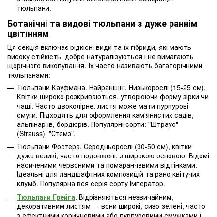
тюльпани.
Ботанічні та видові тюльпани з дуже раннім
цвітінням
Ця секція включає рідкісні види та їх гібриди, які мають
високу стійкість, добре натуралізуються і не вимагають
щорічного викопування. Їх часто називають багаторічними
тюльпанами:
Тюльпани Кауфмана. Найранішні. Низькорослі (15-25 см).
Квітки широко розкриваються, утворюючи форму зірки чи
чаші. Часто двоколірне, листя може мати пурпурові
смуги. Підходять для оформлення кам'янистих садів,
альпінаріїв, бордюрів. Популярні сорти: "Штраус"
(Strauss), "Стемз".
Тюльпани Фостера. Середньорослі (30-50 см), квітки
дуже великі, часто подовжені, з широкою основою. Відомі
насиченими червоними та помаранчевими відтінками.
Ідеальні для ландшафтних композицій та рано квітучих
клумб. Популярна вся серія сорту Імператор.
Тюльпани Грейга
. Відрізняються незвичайним,
декоративним листям — вони широкі, сизо-зелені, часто
з ефектними коричневими або пурпуровими смужками і