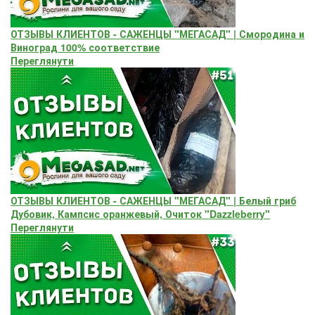
ОТЗЫВЫ КЛИЕНТОВ - САЖЕНЦЫ "МЕГАСАД" | Смородина и
Виноград 100% соответствие
Переглянути
ОТЗЫВЫ КЛИЕНТОВ - САЖЕНЦЫ "МЕГАСАД" | Белый гриб
Дубовик, Кампсис оранжевый, Очиток "Dazzleberry"
Переглянути