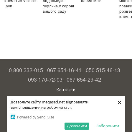
клематис Ville de
Андромеда:
клематисів
множен
Lyon
перлина у короні
повний 
вашого саду
розве
клемат
0 800 332-015
067 654-16-41
050 515-46-13
093 170-72-03
067 654-29-42
Контакти
Повна версія сайту
×
Дозвольте сайту megasad.net відправляти
вам сповіщення на робочий стіл.
© 2015—2026
Megasad – гарантія високого врожаю
Powered by SendPulse
рус (країна-терорист)
Дозволити
Заборонити