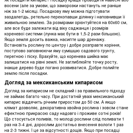
восени (але за умови, що заморозки настануть не раніше
ніж за 1-2 місяці. Посадкову яму можна підготувати
заздалегідь, ретельно перекопавши ділянку і наповнивши її
живильною землею. За розмірами орієнтуйтеся на 60х60 см,
але все буде залежати від віку саджанця і розмірів
кореневої системи (лунка має бути в 1,5-2 рази більшою).
Якщо земля досить важка, насипте шар дренажу.
Встановіть рослину по центру і добре розправте коріння,
поступово заповнюючи яму сумішшю садового грунту,
перегною і піску. Врахуйте, що коренева шийка має
залишатися на рівні землі. Не заглиблюйте точку росту,
інакше дерево буде погано розвиватися. Добре полийте
землю після посадки.
Догляд за мексиканським кипарисом
Догляд за кипарисом не складний і за правильного підходу
не займає багато часу. При достатній увазі мексиканський
кипарис віддячить річним приростом до 50 см. А якщо
клімат дозволяє, декоративна хвойна рослина і зовсім стане
ефектною прикрасою саду надовго і проживе сотні років!
Що стосується поливів, то молоді рослини слід поливати 1
раз на 3-4 дні, дорослим достатньо внесення вологи 1 раз
на 2-3 тижні. І це за відсутності дощів. Якщо при посадці