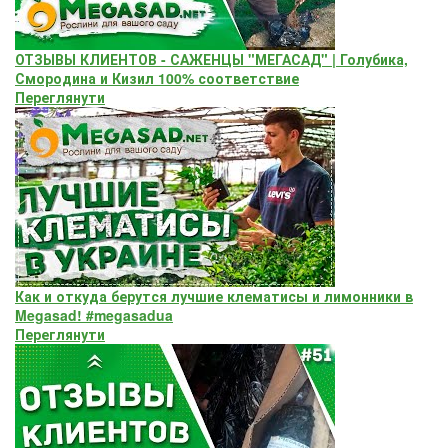
ОТЗЫВЫ КЛИЕНТОВ - САЖЕНЦЫ "МЕГАСАД" | Голубика,
Смородина и Кизил 100% соответствие
Переглянути
Как и откуда берутся лучшие клематисы и лимонники в
Megasad! #megasadua
Переглянути