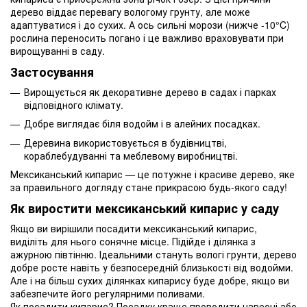
дерево віддає перевагу вологому грунту, але може
адаптуватися і до сухих. А ось сильні морози (нижче -10°C)
рослина переносить погано і це важливо враховувати при
вирощуванні в саду.
Застосування
Вирощується як декоративне дерево в садах і парках
відповідного клімату.
Добре виглядає біля водойм і в алейних посадках.
Деревина використовується в будівництві,
кораблебудуванні та меблевому виробництві.
Мексиканський кипарис — це потужне і красиве дерево, яке
за правильного догляду стане прикрасою будь-якого саду!
Як виростити мексиканський кипарис у саду
Якщо ви вирішили посадити мексиканський кипарис,
виділіть для нього сонячне місце. Підійде і ділянка з
ажурною півтінню. Ідеальними стануть вологі грунти, дерево
добре росте навіть у безпосередній близькості від водойми.
Але і на більш сухих ділянках кипарису буде добре, якщо ви
забезпечите його регулярними поливами.
Як посадити кипарис? Посадку краще проводити навесні або