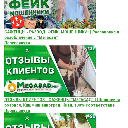
САЖЕНЦЫ - РАЗВОД, ФЕЙК, МОШЕННИКИ! | Распаковка и
разоблачение с "Мегасад"
Переглянути
ОТЗЫВЫ КЛИЕНТОВ - САЖЕНЦЫ "МЕГАСАД" | Шелковица
розовая, Кишмиш виноград, Киви, 100% соответствие
Переглянути