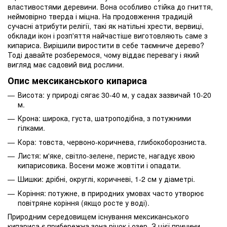
властивостями деревини. Вона особливо стійка до гниття,
неймовірно тверда і міцна. На продовження традицій
сучасні атрибути релігії, такі як натільні хрести, вервиці,
обклади ікон і розп'яття найчастіше виготовляють саме з
кипариса. Вирішили виростити в себе таємниче дерево?
Тоді давайте розберемося, чому віддає перевагу і який
вигляд має садовий вид рослини.
Опис мексиканського кипариса
Висота: у природі сягає 30-40 м, у садах зазвичай 10-20
м.
Крона: широка, густа, шатроподібна, з потужними
гілками.
Кора: товста, червоно-коричнева, глибокоборозниста.
Листя: м'яке, світло-зелене, перисте, нагадує хвою
кипарисовика. Восени може жовтіти і опадати.
Шишки: дрібні, округлі, коричневі, 1-2 см у діаметрі.
Коріння: потужне, в природних умовах часто утворює
повітряне коріння (якщо росте у воді).
Природним середовищем існування мексиканського
кипариса є прибережна зона річок і озер. З цієї причини