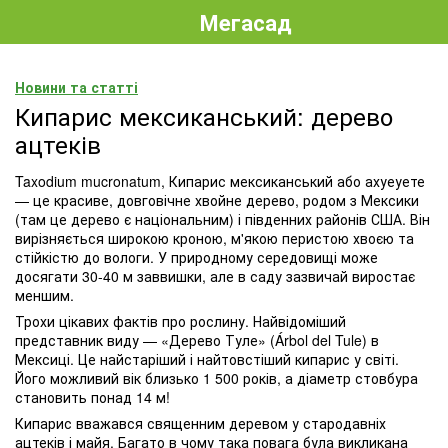
Мегасад
Новини та статті
Кипарис мексиканський: дерево
ацтеків
Taxodium mucronatum, Кипарис мексиканський або ахуеуете
— це красиве, довговічне хвойне дерево, родом з Мексики
(там це дерево є національним) і південних районів США. Він
вирізняється широкою кроною, м'якою перистою хвоєю та
стійкістю до вологи. У природному середовищі може
досягати 30-40 м заввишки, але в саду зазвичай виростає
меншим.
Трохи цікавих фактів про рослину. Найвідоміший
представник виду — «Дерево Туле» (Árbol del Tule) в
Мексиці. Це найстаріший і найтовстіший кипарис у світі.
Його можливий вік близько 1 500 років, а діаметр стовбура
становить понад 14 м!
Кипарис вважався священним деревом у стародавніх
ацтеків і майя. Багато в чому така повага була викликана