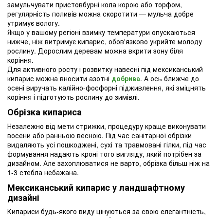
замульчувати пристовбурні кола корою або торфом,
регулярність поливів можна скоротити — мульча добре
утримує вологу.
Якщо у вашому регіоні взимку температури опускаються
нижче, ніж витримує кипарис, обов'язково укрийте молоду
рослину. Дорослим деревам можна вкрити зону біля
коріння.
Для активного росту і розвитку навесні під мексиканський
кипарис можна вносити азотні
добрива
. А ось ближче до
осені виручать калійно-фосфорні підживлення, які зміцнять
коріння і підготують рослину до зимівлі.
Обрізка кипариса
Незалежно від мети стрижки, процедуру краще виконувати
восени або ранньою весною. Під час санітарної обрізки
видаляють усі пошкоджені, сухі та травмовані гілки, під час
формування надають кроні того вигляду, який потрібен за
дизайном. Але захоплюватися не варто, обрізка більш ніж на
1-3 стебла небажана.
Мексиканський кипарис у ландшафтному
дизайні
Кипариси будь-якого виду цінуються за свою елегантність,