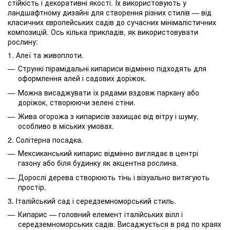
стійкість і декоративні якості. Їх використовують у
ландшафтному дизайні для створення різних стилів — від
класичних європейських садів до сучасних мінімалістичних
композицій. Ось кілька прикладів, як використовувати
рослину:
1. Алеї та живоплоти.
Стрункі пірамідальні кипариси відмінно підходять для
оформлення алей і садових доріжок.
Можна висаджувати їх рядами вздовж паркану або
доріжок, створюючи зелені стіни.
Жива огорожа з кипарисів захищає від вітру і шуму,
особливо в міських умовах.
2. Солітерна посадка.
Мексиканський кипарис відмінно виглядає в центрі
газону або біля будинку як акцентна рослина.
Дорослі дерева створюють тінь і візуально витягують
простір.
3. Італійський сад і середземноморський стиль.
Кипарис — головний елемент італійських вілл і
середземноморських садів. Висаджується в ряд по краях