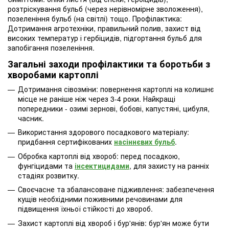
розтріскування бульб (через нерівномірне зволоження),
позеленіння бульб (на світлі) тощо. Профілактика:
Дотримання агротехніки, правильний полив, захист від
високих температур і гербіцидів, підгортання бульб для
запобігання позеленіння.
Загальні заходи профілактики та боротьби з
хворобами картоплі
Дотримання сівозміни: повернення картоплі на колишнє
місце не раніше ніж через 3-4 роки. Найкращі
попередники - озимі зернові, бобові, капустяні, цибуля,
часник.
Використання здорового посадкового матеріалу:
придбання сертифікованих
насіннєвих бульб
.
Обробка картоплі від хвороб: перед посадкою,
фунгіцидами та
інсектицидами
, для захисту на ранніх
стадіях розвитку.
Своєчасне та збалансоване підживлення: забезпечення
кущів необхідними поживними речовинами для
підвищення їхньої стійкості до хвороб.
Захист картоплі від хвороб і бур'янів: бур'ян може бути