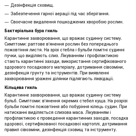
Дезінфекція сховищ.
Забезпечення гарної аерації під час зберігання.
Своєчасне видалення пошкоджених хворобою рослин.
Бактеріальна бура гниль
Карантинне захворювання, що вражає судинну систему.
Симптоми: раптове в'янення рослин без попереднього
пожовтіння листя. На зрізі стебла і бульби помітні судинні
пучки, що виділяють слиз. Лікуванням і профілактикою
стають карантинні заходи, використання сертифікованого
здорового посадкового матеріалу, дотримання сівозміни,
дезінфекція грунту та інструментів. При виявленні
захворювання уражені ділянки підлягають ліквідації.
Кільцева гниль
Карантинне захворювання, що вражає судинну систему
бульб. Симптоми: в'янення окремих стебел куща. На розрізі
бульби помітні пожовтіння або побуріння кілець судин. При
натисканні виділяється слизова маса. Лікуванням і
профілактикою є проведення карантинних заходів, посадка
здорової, сертифікованої посадкової картоплі, дотримання
правил сівозміни, дезінфекція сховищ та інструменту.