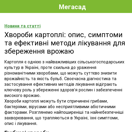
Мегасад
Новини та статті
Хвороби картоплі: опис, симптоми
та ефективні методи лікування для
збереження врожаю
Картопля є однією з найважливіших сільськогосподарських
культур в Україні, проте схильна до ураження
різноманітними хворобами, що можуть суттєво знизити
врожайність та якість бульб. Своєчасна діагностика та
застосування ефективних методів лікування відіграють
ключову роль у збереженні здоров'я рослин і забезпеченні
високого врожаю.
Хвороби картоплі можуть бути спричинені грибами,
бактеріями, вірусами або несприятливими абіотичними
факторами. Розглянемо найпоширеніші та найнебезпечніші
захворювання, що трапляються в Україні, їхні симптоми,
опис і лікування.