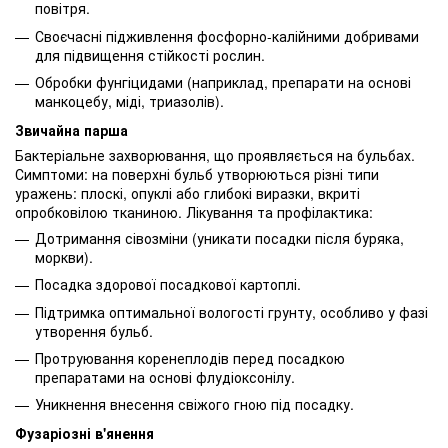
повітря.
Своєчасні підживлення фосфорно-калійними добривами
для підвищення стійкості рослин.
Обробки фунгіцидами (наприклад, препарати на основі
манкоцебу, міді, триазолів).
Звичайна парша
Бактеріальне захворювання, що проявляється на бульбах.
Симптоми: на поверхні бульб утворюються різні типи
уражень: плоскі, опуклі або глибокі виразки, вкриті
опробковілою тканиною. Лікування та профілактика:
Дотримання сівозміни (уникати посадки після буряка,
моркви).
Посадка здорової посадкової картоплі.
Підтримка оптимальної вологості грунту, особливо у фазі
утворення бульб.
Протруювання коренеплодів перед посадкою
препаратами на основі флудіоксонілу.
Уникнення внесення свіжого гною під посадку.
Фузаріозні в'янення