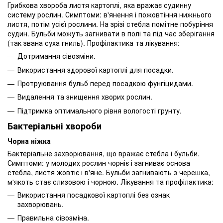
Грибкова хвороба листя картоплі, яка вражає судинну
систему рослин. Симптоми: в'янення і пожовтіння нижнього
листя, потім усієї рослини. На зрізі стебла помітне побуріння
судин. Бульби можуть загнивати в полі та під час зберігання
(так звана суха гниль). Профілактика та лікування:
Дотримання сівозміни.
Використання здорової картоплі для посадки.
Протруювання бульб перед посадкою фунгіцидами.
Видалення та знищення хворих рослин.
Підтримка оптимального рівня вологості грунту.
Бактеріальні хвороби
Чорна ніжка
Бактеріальне захворювання, що вражає стебла і бульби.
Симптоми: у молодих рослин чорніє і загниває основа
стебла, листя жовтіє і в'яне. Бульби загнивають з черешка,
м'якоть стає слизовою і чорною. Лікування та профілактика:
Використання посадкової картоплі без ознак
захворювань.
Правильна сівозміна.