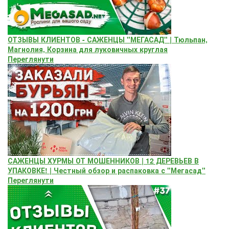
ОТЗЫВЫ КЛИЕНТОВ - САЖЕНЦЫ "МЕГАСАД" | Тюльпан,
Магнолия, Корзина для луковичных круглая
Переглянути
САЖЕНЦЫ ХУРМЫ ОТ МОШЕННИКОВ | 12 ДЕРЕВЬЕВ В
УПАКОВКЕ! | Честный обзор и распаковка с "Мегасад"
Переглянути