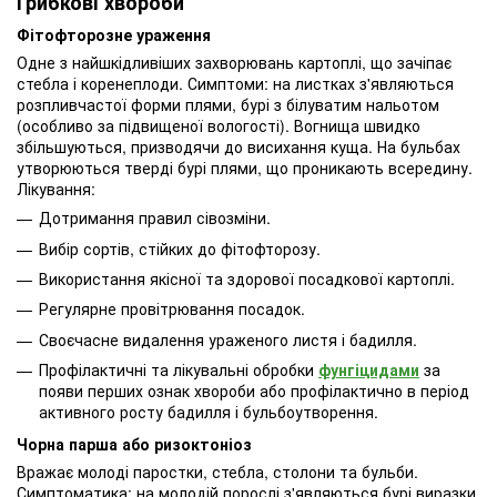
Грибкові хвороби
Фітофторозне ураження
Одне з найшкідливіших захворювань картоплі, що зачіпає
стебла і коренеплоди. Симптоми: на листках з'являються
розпливчастої форми плями, бурі з білуватим нальотом
(особливо за підвищеної вологості). Вогнища швидко
збільшуються, призводячи до висихання куща. На бульбах
утворюються тверді бурі плями, що проникають всередину.
Лікування:
Дотримання правил сівозміни.
Вибір сортів, стійких до фітофторозу.
Використання якісної та здорової посадкової картоплі.
Регулярне провітрювання посадок.
Своєчасне видалення ураженого листя і бадилля.
Профілактичні та лікувальні обробки
фунгіцидами
за
появи перших ознак хвороби або профілактично в період
активного росту бадилля і бульбоутворення.
Чорна парша або ризоктоніоз
Вражає молоді паростки, стебла, столони та бульби.
Симптоматика: на молодій порослі з'являються бурі виразки,