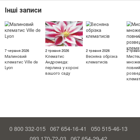
Інші записи
7 червня 2026
2 травня 2026
2 травня 2026
2 травн
Малиновий
Клематис
Весняна обрізка
Мисте
клематис Ville de
Андромеда:
клематисів
множен
Lyon
перлина у короні
повний 
вашого саду
розве
клемат
0 800 332-015
067 654-16-41
050 515-46-13
093 170-72-03
067 654-29-42