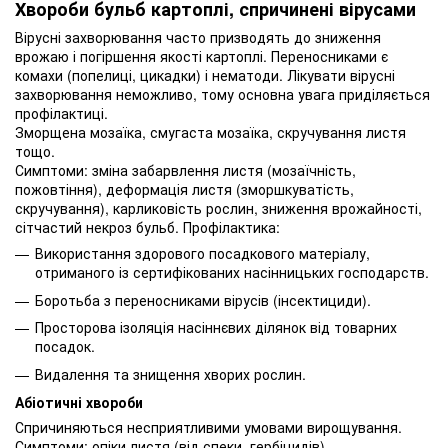
Хвороби бульб картоплі, спричинені вірусами
Вірусні захворювання часто призводять до зниження
врожаю і погіршення якості картоплі. Переносниками є
комахи (попелиці, цикадки) і нематоди. Лікувати вірусні
захворювання неможливо, тому основна увага приділяється
профілактиці.
Зморщена мозаїка, смугаста мозаїка, скручування листя
тощо.
Симптоми: зміна забарвлення листя (мозаїчність,
пожовтіння), деформація листя (зморшкуватість,
скручування), карликовість рослин, зниження врожайності,
сітчастий некроз бульб. Профілактика:
Використання здорового посадкового матеріалу,
отриманого із сертифікованих насінницьких господарств.
Боротьба з переносниками вірусів (інсектициди).
Просторова ізоляція насіннєвих ділянок від товарних
посадок.
Видалення та знищення хворих рослин.
Абіотичні хвороби
Спричиняються несприятливими умовами вирощування.
Симптоми: опіки листя (від спеки, гербіцидів),