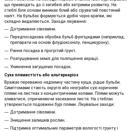
що призводять до її загибелі або затримки розвитку. На
стеблі біля основи виникає білий або сіруватий повстяний
наліт. На бульбах формуються дрібні чорні крапки, які
складно видаляються. Заходи лікування:
Дотримання сівозміни.
Передпосадкова обробка бульб фунгіцидами (наприклад,
препарати на основі флудіоксонілу, пенцикурону).
Рання посадка в прогрітий грунт.
Розпушування землі для поліпшення аерації.
Уникнення загущених посадок.
Суха плямистість або альтернаріоз
Вражає переважно надземну частину куща, рідше бульби.
Симптомами стають округлі або незграбні сухі коричневі
плями на листках з концентричними колами. Плями можуть
зливатися, спричиняючи засихання листя. На стеблах
утворюються подовжені бурі плями. Лікувальні заходи:
Дотримання сівозміни.
Знищення залишків рослин.
Підтримка оптимальних параметрів вологості грунту і