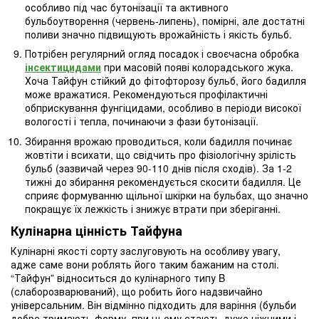
особливо під час бутонізації та активного
бульбоутворення (червень-липень), помірні, але достатні
поливи значно підвищують врожайність і якість бульб.
Потрібен регулярний огляд посадок і своєчасна обробка
інсектицидами
при масовій появі колорадського жука.
Хоча Тайфун стійкий до фітофторозу бульб, його бадилля
може вражатися. Рекомендуються профілактичні
обприскування фунгіцидами, особливо в періоди високої
вологості і тепла, починаючи з фази бутонізації.
Збирання врожаю проводиться, коли бадилля починає
жовтіти і всихати, що свідчить про фізіологічну зрілість
бульб (зазвичай через 90-110 днів після сходів). За 1-2
тижні до збирання рекомендується скосити бадилля. Це
сприяє формуванню щільної шкірки на бульбах, що значно
покращує їх лежкість і знижує втрати при зберіганні.
Кулінарна цінність Тайфуна
Кулінарні якості сорту заслуговують на особливу увагу,
адже саме вони роблять його таким бажаним на столі.
“Тайфун” відноситься до кулінарного типу B
(слаборозварюваний), що робить його надзвичайно
універсальним. Він відмінно підходить для варіння (бульби
добре тримають форму, при цьому стають дуже ніжними і