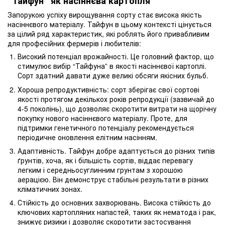
“Тайфун” як насіннєва картопля
Запорукою успіху вирощування сорту стає висока якість
насіннєвого матеріалу. Тайфун в цьому контексті цінується
за цілий ряд характеристик, які роблять його привабливим
для професійних фермерів і любителів:
Високий потенціал врожайності. Це головний фактор, що
стимулює вибір “Тайфуна” в якості насіннєвої картоплі.
Сорт здатний давати дуже великі обсяги якісних бульб.
Хороша репродуктивність: сорт зберігає свої сортові
якості протягом декількох років репродукції (зазвичай до
4-5 поколінь), що дозволяє скоротити витрати на щорічну
покупку нового насіннєвого матеріалу. Проте, для
підтримки генетичного потенціалу рекомендується
періодичне оновлення елітним насінням.
Адаптивність. Тайфун добре адаптується до різних типів
ґрунтів, хоча, як і більшість сортів, віддає перевагу
легким і середньосуглинним грунтам з хорошою
аерацією. Він демонструє стабільні результати в різних
кліматичних зонах.
Стійкість до основних захворювань. Висока стійкість до
ключових картопляних напастей, таких як нематода і рак,
знижує ризики і дозволяє скоротити застосування