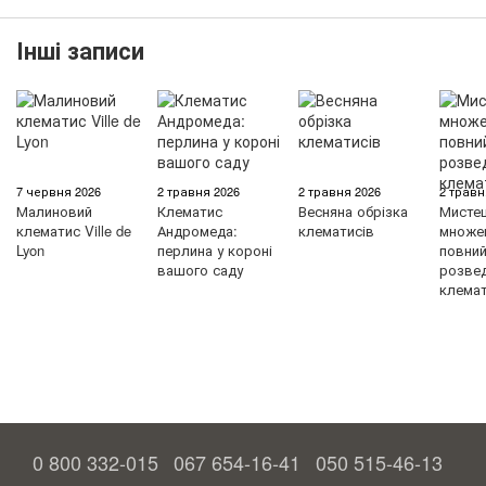
Інші записи
7 червня 2026
2 травня 2026
2 травня 2026
2 травн
Малиновий
Клематис
Весняна обрізка
Мисте
клематис Ville de
Андромеда:
клематисів
множен
Lyon
перлина у короні
повний 
вашого саду
розве
клемат
0 800 332-015
067 654-16-41
050 515-46-13