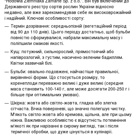
“Hodowla Ziemniaka Zamarte Sp. z o.o.”. Він був включений до
Державного реєстру сортів рослин України відносно
недавно, але вже зарекомендував себе як високоврожайний
і надійний. Ключові особливості сорту:
Термін дозрівання: середньопізній (вегетаційний період
від 90 до 110 днів). Цього періоду достатньо, щоб бульби
повністю сформувалися, набрали максимальну масу і
поліпшили смакові якості.
Кущ: потужний, сильнорослий, прямостоячий або
напіврозлогий, з густим, насичено-зеленим бадиллям.
Квітки зазвичай білі.
Бульби: овально-подовжені, найчастіше правильної,
вирівняної форми. Що стосується розміру, то
коренеплоди переважно великі і дуже великі (середня
маса становить 100-140 г, але може досягати 200-250 г і
більше при оптимальних умовах).
Шкірка: жовта або світло-жовта, гладка або злегка
сітчаста. Вічка поверхневі, що значно полегшує чистку.
М'якоть світло-жовта або кремова, щільна, але при цьому
ніжна. Важливою особливістю є відсутність потемніння
м'якоті як при нарізанні в сирому вигляді, так і після
термічної обробки, що дуже цінується в кулінарії.