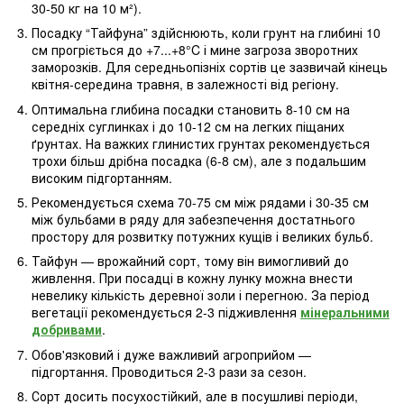
30-50 кг на 10 м²).
Посадку “Тайфуна” здійснюють, коли грунт на глибині 10
см прогріється до +7...+8°C і мине загроза зворотних
заморозків. Для середньопізніх сортів це зазвичай кінець
квітня-середина травня, в залежності від регіону.
Оптимальна глибина посадки становить 8-10 см на
середніх суглинках і до 10-12 см на легких піщаних
ґрунтах. На важких глинистих грунтах рекомендується
трохи більш дрібна посадка (6-8 см), але з подальшим
високим підгортанням.
Рекомендується схема 70-75 см між рядами і 30-35 см
між бульбами в ряду для забезпечення достатнього
простору для розвитку потужних кущів і великих бульб.
Тайфун — врожайний сорт, тому він вимогливий до
живлення. При посадці в кожну лунку можна внести
невелику кількість деревної золи і перегною. За період
вегетації рекомендується 2-3 підживлення
мінеральними
добривами
.
Обов'язковий і дуже важливий агроприйом —
підгортання. Проводиться 2-3 рази за сезон.
Сорт досить посухостійкий, але в посушливі періоди,