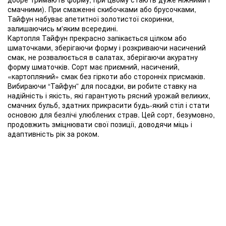
смачними). При смаженні скибочками або брусочками,
Тайфун набуває апетитної золотистої скоринки,
залишаючись м'яким всередині.
Картопля Тайфун прекрасно запікається цілком або
шматочками, зберігаючи форму і розкриваючи насичений
смак, не розвалюється в салатах, зберігаючи акуратну
форму шматочків. Сорт має приємний, насичений,
«картопляний» смак без гіркоти або сторонніх присмаків.
Вибираючи “Тайфун” для посадки, ви робите ставку на
надійність і якість, які гарантують рясний урожай великих,
смачних бульб, здатних прикрасити будь-який стіл і стати
основою для безлічі улюблених страв. Цей сорт, безумовно,
продовжить зміцнювати свої позиції, доводячи міць і
адаптивність рік за роком.