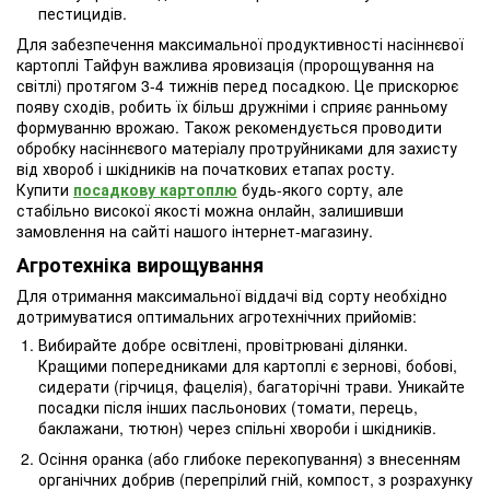
пестицидів.
Для забезпечення максимальної продуктивності насіннєвої
картоплі Тайфун важлива яровизація (пророщування на
світлі) протягом 3-4 тижнів перед посадкою. Це прискорює
появу сходів, робить їх більш дружніми і сприяє ранньому
формуванню врожаю. Також рекомендується проводити
обробку насіннєвого матеріалу протруйниками для захисту
від хвороб і шкідників на початкових етапах росту.
Купити
посадкову картоплю
будь-якого сорту, але
стабільно високої якості можна онлайн, залишивши
замовлення на сайті нашого інтернет-магазину.
Агротехніка вирощування
Для отримання максимальної віддачі від сорту необхідно
дотримуватися оптимальних агротехнічних прийомів:
Вибирайте добре освітлені, провітрювані ділянки.
Кращими попередниками для картоплі є зернові, бобові,
сидерати (гірчиця, фацелія), багаторічні трави. Уникайте
посадки після інших пасльонових (томати, перець,
баклажани, тютюн) через спільні хвороби і шкідників.
Осіння оранка (або глибоке перекопування) з внесенням
органічних добрив (перепрілий гній, компост, з розрахунку