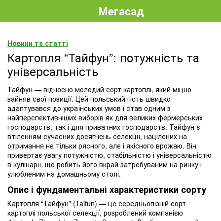
Мегасад
Новини та статті
Картопля “Тайфун”: потужність та
універсальність
Тайфун — відносно молодий сорт картоплі, який міцно
зайняв свої позиції. Цей польський гість швидко
адаптувався до українських умов і став одним з
найперспективніших виборів як для великих фермерських
господарств, так і для приватних господарств. Тайфун є
втіленням сучасних досягнень селекції, націлених на
отримання не тільки рясного, але і якісного врожаю. Він
привертає увагу потужністю, стабільністю і універсальністю
в кулінарії, що робить його вкрай затребуваним на ринку і
улюбленим на домашньому столі.
Опис і фундаментальні характеристики сорту
Картопля “Тайфун” (Taifun) — це середньопізній сорт
картоплі польської селекції, розроблений компанією