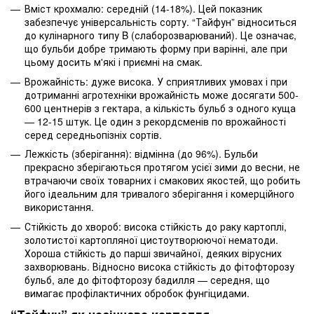
Вміст крохмалю: середній (14-18%). Цей показник
забезпечує універсальність сорту. “Тайфун” відноситься
до кулінарного типу B (слаборозварюваний). Це означає,
що бульби добре тримають форму при варінні, але при
цьому досить м'які і приємні на смак.
Врожайність: дуже висока. У сприятливих умовах і при
дотриманні агротехніки врожайність може досягати 500-
600 центнерів з гектара, а кількість бульб з одного куща
— 12-15 штук. Це один з рекордсменів по врожайності
серед середньопізніх сортів.
Лежкість (зберігання): відмінна (до 96%). Бульби
прекрасно зберігаються протягом усієї зими до весни, не
втрачаючи своїх товарних і смакових якостей, що робить
його ідеальним для тривалого зберігання і комерційного
використання.
Стійкість до хвороб: висока стійкість до раку картоплі,
золотистої картопляної цистоутворюючої нематоди.
Хороша стійкість до парші звичайної, деяких вірусних
захворювань. Відносно висока стійкість до фітофторозу
бульб, але до фітофторозу бадилля — середня, що
вимагає профілактичних обробок фунгіцидами.