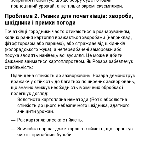
повноцінний урожай, а не тільки окремі екземпляри.
Проблема 2. Ризики для початківців: хвороби,
шкідники і примхи погоди
Початківці-городники часто стикаються з розчаруванням,
коли їх рання картопля вражається хворобами (наприклад,
фітофторозом або паршею), або страждає від шкідників
(колорадського жука), а непередбачені заморозки або
посуха зводять нанівець всі зусилля. Це може відбити
бажання займатися картоплярством. Як Розара забезпечує
стабільність:
Підвищена стійкість до захворювань. Розара демонструє
вражаючу стійкість до багатьох поширених захворювань,
що значно знижує необхідність в хімічних обробках і
полегшує догляд:
Золотиста картопляна нематода (Ro1): абсолютна
стійкість до цього небезпечного шкідника, здатного
знищити урожай.
Рак картоплі: висока стійкість.
Звичайна парша: дуже хороша стійкість, що гарантує
чисті і привабливі бульби.