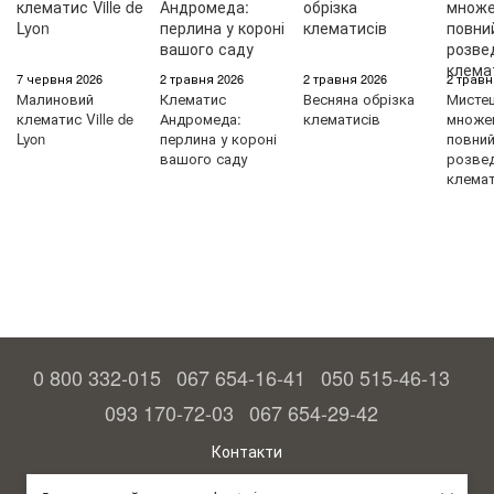
7 червня 2026
2 травня 2026
2 травня 2026
2 травн
Малиновий
Клематис
Весняна обрізка
Мисте
клематис Ville de
Андромеда:
клематисів
множен
Lyon
перлина у короні
повний 
вашого саду
розве
клемат
0 800 332-015
067 654-16-41
050 515-46-13
093 170-72-03
067 654-29-42
Контакти
Повна версія сайту