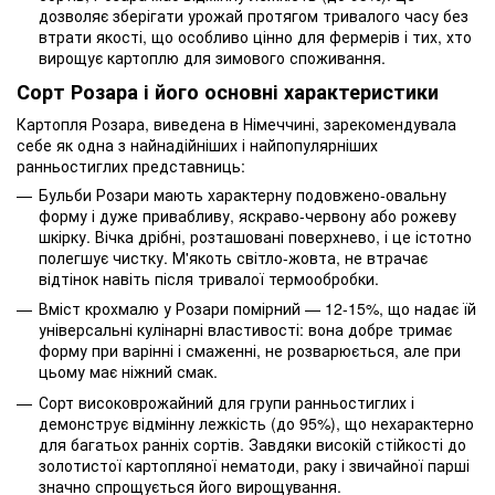
дозволяє зберігати урожай протягом тривалого часу без
втрати якості, що особливо цінно для фермерів і тих, хто
вирощує картоплю для зимового споживання.
Сорт Розара і його основні характеристики
Картопля Розара, виведена в Німеччині, зарекомендувала
себе як одна з найнадійніших і найпопулярніших
ранньостиглих представниць:
Бульби Розари мають характерну подовжено-овальну
форму і дуже привабливу, яскраво-червону або рожеву
шкірку. Вічка дрібні, розташовані поверхнево, і це істотно
полегшує чистку. М'якоть світло-жовта, не втрачає
відтінок навіть після тривалої термообробки.
Вміст крохмалю у Розари помірний — 12-15%, що надає їй
універсальні кулінарні властивості: вона добре тримає
форму при варінні і смаженні, не розварюється, але при
цьому має ніжний смак.
Сорт високоврожайний для групи ранньостиглих і
демонструє відмінну лежкість (до 95%), що нехарактерно
для багатьох ранніх сортів. Завдяки високій стійкості до
золотистої картопляної нематоди, раку і звичайної парші
значно спрощується його вирощування.