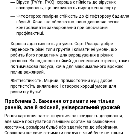
Віруси (PVYn, PVX): хороша стійкість до вірусних
захворювань, що викликають виродження сорту.
Фітофтороз: помірна стійкість до фітофторозу бадилля
і бульб. Хоча і не абсолютна, вона дозволяє легше
контролювати захворювання при своєчасній
профілактиці.
Хороша адаптивність до умов. Сорт Розара добре
переносить різні типи грунтів і кліматичні умови, що
робить його придатним для вирощування в різних
регіонах. Він відносно стійкий до невеликих стресів, таких
як тимчасова посуха, хоча для максимального врожаю
полив важливий.
Життєстійкість. Міцний, прямостоячий кущ добре
протистоїть виляганню і створює хороші умови для
розвитку бульб.
Проблема 3. Бажання отримати не тільки
ранній, але й якісний, універсальний урожай
Рання картопля часто цінується за швидкість дозрівання,
але може поступатися пізнішим сортам за смаковими
якостями, розміром бульб або здатністю до зберігання.
Споживач же хоче отримати продукт, який буде не тільки