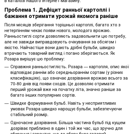
в каталозі нашого інтернет-магазину.
Проблема 1. Дефіцит ранньої картоплі і
бажання отримати урожай якомога раніше
Після місяців зберігання торішньої картоплі, багато хто з
нетерпінням чекає появи нового, молодого врожаю.
Ранньостиглі сорти дозволяють задовольнити цю потребу,
але не завжди виправдовують очікування за обсягом і
якістю. Найчастіше вони дають дрібні бульби, швидко
втрачають товарний вигляд і погано зберігаються. Як
Розара вирішує цю проблему:
Справжня ранньостиглість. Розара — картопля, опис якої
відповідає раннім або середньораннім сортам (у різних
класифікаціях), що означає дозрівання врожаю всього за
70-80 днів від появи сходів. Це дозволяє отримати
перший урожай вже на початку літа, значно раніше за
багато інших популярних сортів.
Швидке формування бульб. Навіть у несприятливих
умовах Розара швидко нарощує бульби, забезпечуючи
стабільний розмір.
Одночасне дозрівання. Більша частина бульб під кущем
дозріває приблизно в один і той же час, що зручно для
збирання і гарантує, що до збору буде готовий