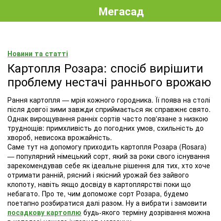
Мегасад
Новини та статті
Картопля Розара: спосіб вирішити
проблему нестачі раннього врожаю
Рання картопля — мрія кожного городника. Її поява на столі
після довгої зими завжди сприймається як справжнє свято.
Однак вирощування ранніх сортів часто пов'язане з низкою
труднощів: примхливість до погодних умов, схильність до
хвороб, невисока врожайність.
Саме тут на допомогу приходить картопля Розара (Rosara)
— популярний німецький сорт, який за роки свого існування
зарекомендував себе як ідеальне рішення для тих, хто хоче
отримати ранній, рясний і якісний урожай без зайвого
клопоту, навіть якщо досвіду в картоплярстві поки що
небагато. Про те, чим допоможе сорт Розара, будемо
поетапно розбиратися далі разом. Ну а вибрати і замовити
посадкову картоплю
будь-якого терміну дозрівання можна