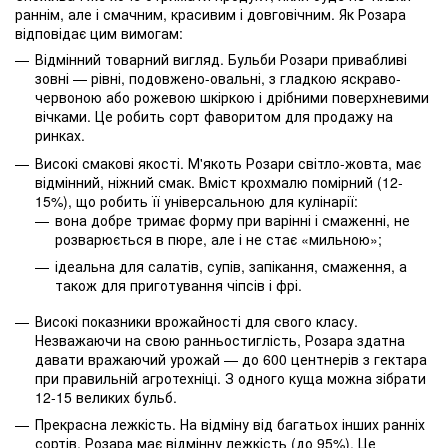
раннім, але і смачним, красивим і довговічним. Як Розара
відповідає цим вимогам:
Відмінний товарний вигляд. Бульби Розари привабливі
зовні — рівні, подовжено-овальні, з гладкою яскраво-
червоною або рожевою шкіркою і дрібними поверхневими
вічками. Це робить сорт фаворитом для продажу на
ринках.
Високі смакові якості. М'якоть Розари світло-жовта, має
відмінний, ніжний смак. Вміст крохмалю помірний (12-
15%), що робить її універсальною для кулінарії:
вона добре тримає форму при варінні і смаженні, не
розварюється в пюре, але і не стає «мильною»;
ідеальна для салатів, супів, запікання, смаження, а
також для приготування чіпсів і фрі.
Високі показники врожайності для свого класу.
Незважаючи на свою ранньостиглість, Розара здатна
давати вражаючий урожай — до 600 центнерів з гектара
при правильній агротехніці. З одного куща можна зібрати
12-15 великих бульб.
Прекрасна лежкість. На відміну від багатьох інших ранніх
сортів, Розара має відмінну лежкість (до 95%). Це