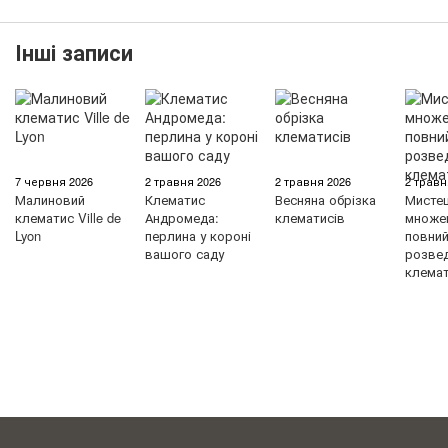
Інші записи
7 червня 2026
2 травня 2026
2 травня 2026
2 травн
Малиновий
Клематис
Весняна обрізка
Мисте
клематис Ville de
Андромеда:
клематисів
множен
Lyon
перлина у короні
повний 
вашого саду
розве
клемат