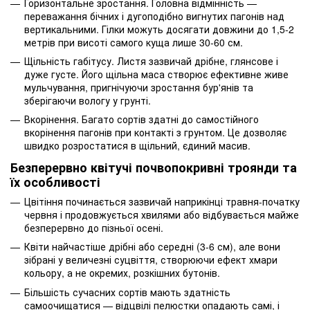
Горизонтальне зростання. Головна відмінність —
переважання бічних і дугоподібно вигнутих пагонів над
вертикальними. Гілки можуть досягати довжини до 1,5-2
метрів при висоті самого куща лише 30-60 см.
Щільність габітусу. Листя зазвичай дрібне, глянсове і
дуже густе. Його щільна маса створює ефективне живе
мульчування, пригнічуючи зростання бур'янів та
зберігаючи вологу у грунті.
Вкорінення. Багато сортів здатні до самостійного
вкорінення пагонів при контакті з грунтом. Це дозволяє
швидко розростатися в щільний, єдиний масив.
Безперервно квітучі почвопокривні троянди та
їх особливості
Цвітіння починається зазвичай наприкінці травня-початку
червня і продовжується хвилями або відбувається майже
безперервно до пізньої осені.
Квіти найчастіше дрібні або середні (3-6 см), але вони
зібрані у величезні суцвіття, створюючи ефект хмари
кольору, а не окремих, розкішних бутонів.
Більшість сучасних сортів мають здатність
самоочищатися — відцвілі пелюстки опадають самі, і