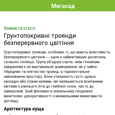
Мегасад
Новини та статті
Грунтопокривні троянди
безперервного цвітіння
Грунтопокривні троянди, особливо ті, що мають властивість
безперервного цвітіння — одне з найвагоміших досягнень
сучасної селекції. Група об'єднує сорти, чиїм головним
завданням є не вертикальне домінування, як у чайно-
гібридних та плетистих троянд, а горизонтальне
завоювання простору. Вони утворюють густі, щільні,
каскадні або сланкі килими, які залишаються всипаними
квітами з раннього літа до глибокої осені, часто до
заморозків. Їхній феномен в унікальному поєднанні
виняткової декоративності з мінімальними вимогами по
догляду.
Архітектура куща