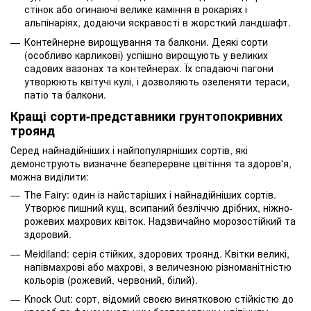
стінок або огинаючі велике каміння в рокаріях і
альпінаріях, додаючи яскравості в жорсткий ландшафт.
Контейнерне вирощування та балкони. Деякі сорти
(особливо карликові) успішно вирощують у великих
садових вазонах та контейнерах. Їх спадаючі пагони
утворюють квітучі кулі, і дозволяють озеленяти тераси,
патіо та балкони.
Кращі сорти-представники грунтопокривних
троянд
Серед найнадійніших і найпопулярніших сортів, які
демонструють визначне безперервне цвітіння та здоров'я,
можна виділити:
The Fairy: один із найстаріших і найнадійніших сортів.
Утворює пишний кущ, всипаний безліччю дрібних, ніжно-
рожевих махрових квіток. Надзвичайно морозостійкий та
здоровий.
Meidiland: серія стійких, здорових троянд. Квітки великі,
напівмахрові або махрові, з величезною різноманітністю
кольорів (рожевий, червоний, білий).
Knock Out: сорт, відомий своєю винятковою стійкістю до