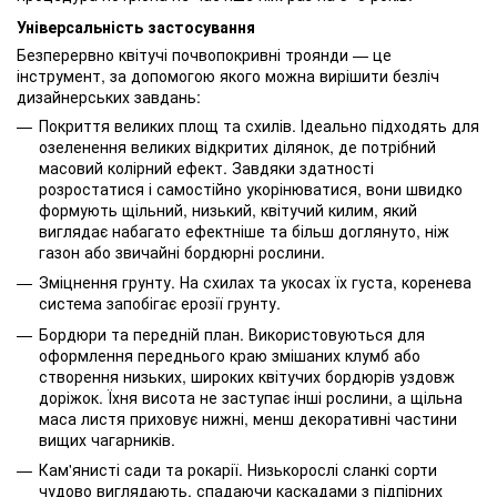
Універсальність застосування
Безперервно квітучі почвопокривні троянди — це
інструмент, за допомогою якого можна вирішити безліч
дизайнерських завдань:
Покриття великих площ та схилів. Ідеально підходять для
озеленення великих відкритих ділянок, де потрібний
масовий колірний ефект. Завдяки здатності
розростатися і самостійно укорінюватися, вони швидко
формують щільний, низький, квітучий килим, який
виглядає набагато ефектніше та більш доглянуто, ніж
газон або звичайні бордюрні рослини.
Зміцнення грунту. На схилах та укосах їх густа, коренева
система запобігає ерозії грунту.
Бордюри та передній план. Використовуються для
оформлення переднього краю змішаних клумб або
створення низьких, широких квітучих бордюрів уздовж
доріжок. Їхня висота не заступає інші рослини, а щільна
маса листя приховує нижні, менш декоративні частини
вищих чагарників.
Кам'янисті сади та рокарії. Низькорослі сланкі сорти
чудово виглядають, спадаючи каскадами з підпірних