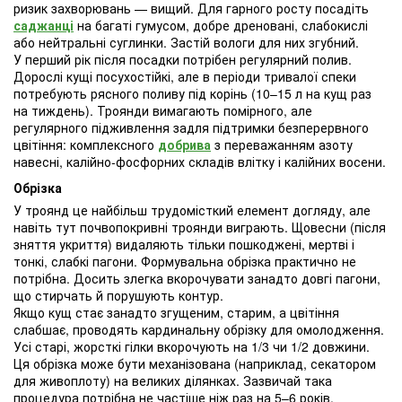
ризик захворювань — вищий. Для гарного росту посадіть
саджанці
на багаті гумусом, добре дреновані, слабокислі
або нейтральні суглинки. Застій вологи для них згубний.
У перший рік після посадки потрібен регулярний полив.
Дорослі кущі посухостійкі, але в періоди тривалої спеки
потребують рясного поливу під корінь (10–15 л на кущ раз
на тиждень). Троянди вимагають помірного, але
регулярного підживлення задля підтримки безперервного
цвітіння: комплексного
добрива
з переважанням азоту
навесні, калійно-фосфорних складів влітку і калійних восени.
Обрізка
У троянд це найбільш трудомісткий елемент догляду, але
навіть тут почвопокривні троянди виграють. Щовесни (після
зняття укриття) видаляють тільки пошкоджені, мертві і
тонкі, слабкі пагони. Формувальна обрізка практично не
потрібна. Досить злегка вкорочувати занадто довгі пагони,
що стирчать й порушують контур.
Якщо кущ стає занадто згущеним, старим, а цвітіння
слабшає, проводять кардинальну обрізку для омолодження.
Усі старі, жорсткі гілки вкорочують на 1/3 чи 1/2 довжини.
Ця обрізка може бути механізована (наприклад, секатором
для живоплоту) на великих ділянках. Зазвичай така
процедура потрібна не частіше ніж раз на 5–6 років.