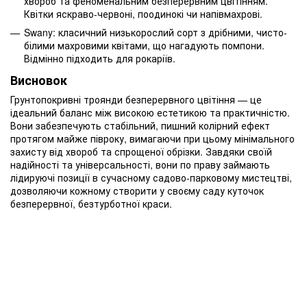
хвороб та феноменальним безперервним цвітінням.
Квітки яскраво-червоні, поодинокі чи напівмахрові.
Swany: класичний низькорослий сорт з дрібними, чисто-
білими махровими квітами, що нагадують помпони.
Відмінно підходить для рокаріїв.
Висновок
Грунтопокривні троянди безперервного цвітіння — це
ідеальний баланс між високою естетикою та практичністю.
Вони забезпечують стабільний, пишний колірний ефект
протягом майже півроку, вимагаючи при цьому мінімального
захисту від хвороб та спрощеної обрізки. Завдяки своїй
надійності та універсальності, вони по праву займають
лідируючі позиції в сучасному садово-парковому мистецтві,
дозволяючи кожному створити у своєму саду куточок
безперервної, безтурботної краси.