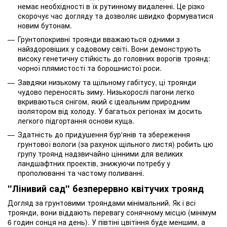
немає необхідності в їх рутинному видаленні. Це різко
скорочує час догляду та дозволяє швидко формуватися
новим бутонам.
Грунтопокривні троянди вважаються одними з
найздоровіших у садовому світі. Вони демонструють
високу генетичну стійкість до головних ворогів троянд:
чорної плямистості та борошнистої роси.
Завдяки низькому та щільному габітусу, ці троянди
чудово переносять зиму. Низькорослі пагони легко
вкриваються снігом, який є ідеальним природним
ізолятором від холоду. У багатьох регіонах їм досить
легкого підгортання основи куща.
Здатність до придушення бур'янів та збереження
грунтової вологи (за рахунок щільного листя) робить цю
групу троянд надзвичайно цінними для великих
ландшафтних проектів, знижуючи потребу у
прополюванні та частому поливанні.
"Лінивий сад" безперервно квітучих троянд
Догляд за грунтовими трояндами мінімальний. Як і всі
троянди, вони віддають перевагу сонячному місцю (мінімум
6 годин сонця на день). У півтіні цвітіння буде меншим, а