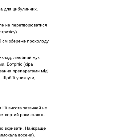
ва для цибулинних.
але не перетворюватися
тритісу).
10 см збереже прохолоду
риклад, лілейний жук
и. Ботрітіс (сіра
ування препаратами міді
. Щоб її уникнути,
і її висота зазвичай не
 четвертий роки стають
ібно вкривати. Найкраще
имокала восени).