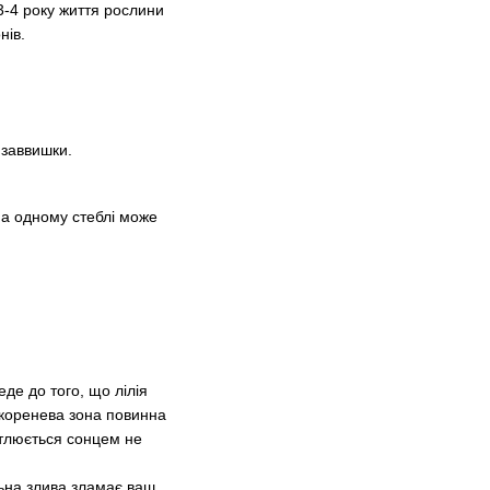
3-4 року життя рослини
нів.
 заввишки.
На одному стеблі може
де до того, що лілія
рикоренева зона повинна
вітлюється сонцем не
ьна злива зламає ваш