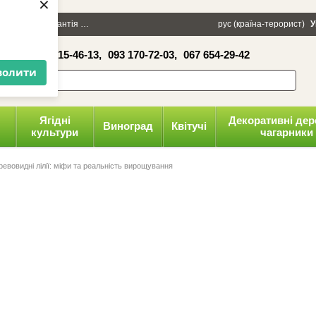
×
100 грн
Гарантія
Упаковка
Оплата і доставка
рус (країна-терорист)
Політика конфіденці
У
16-41,
050 515-46-13,
093 170-72-03,
067 654-29-42
волити
Ягідні
Декоративні дер
Виноград
Квітучі
культури
чагарники
ревовидні лілії: міфи та реальність вирощування