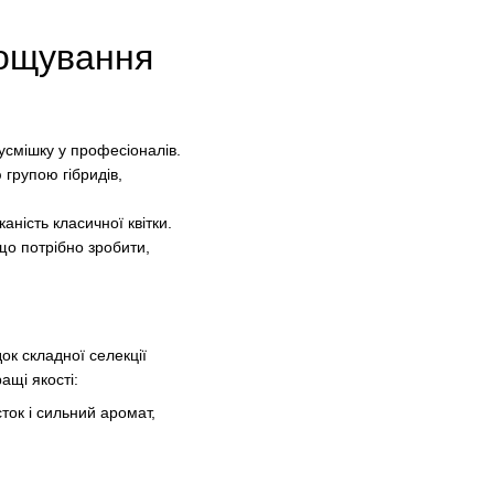
рощування
у усмішку у професіоналів.
 групою гібридів,
ність класичної квітки.
що потрібно зробити,
ок складної селекції
ащі якості:
ток і сильний аромат,