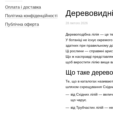
Оплата і доставка
Деревовидні
Політика конфіденційності
28 лютого 2026
Публічна оферта
Деревоподібна лілія — ​​це т
У ботаніці не існує окремог
здатних при правильному дог
Ці рослини — справжні арист
Що ж насправді представляют
щоб виростити лілію вище в
Що таке дерево
Те, що в каталогах називают
шляхом схрещування Східних 
від Східних лілій — вели
що чарує.
від Трубчастих лілій — не