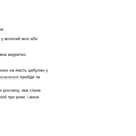
ки.
х у вологий мох або
ожна акуратно
них на якість цибулин у
мовлення
прийде за
е рослину, яка стане
лії три роки, і вона