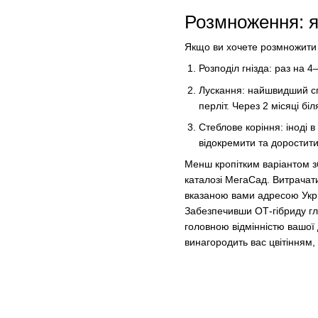
Розмноження: я
Якщо ви хочете розмножити с
Розподіл гнізда: раз на 
Лускання: найшвидший спо
перліт. Через 2 місяці бі
Стеблове коріння: іноді 
відокремити та доростити
Менш кропітким варіантом з
каталозі МегаСад. Витрачати
вказаною вами адресою Ук
Забезпечивши ОТ-гібриду гли
головною відмінністю вашої д
винагородить вас цвітінням, 