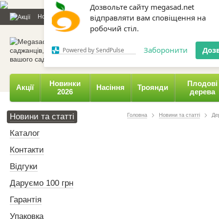
Дозвольте сайту megasad.net
Новини та статті
Каталог
Контакти
Відгуки
Даруємо 
відправляти вам сповіщення на
робочий стіл.
0 800 332-015,
067 654-
Заборонити
Доз
Powered by SendPulse
Новинки
Плодові
Акції
Насіння
Троянди
2026
дерева
Новини та статті
Головна
Новини та статті
Де
Каталог
Контакти
Відгуки
Даруємо 100 грн
Гарантія
Упаковка