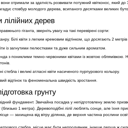
вони отримали за здатність розвивати потужний квітконос, який до 
агадує стовбур молодого дерева, всипаного десятками великих буто
и лілійних дерев
авжнього гіганта, зверніть увагу на такі перевірені сорти:
жанру. Білі квіти з легким кремовим відтінком, що досягають 2 метрів
квіти із загнутими пелюстками та дуже сильним ароматом.
енда з пониклими темно-червоними квітами із жовтою облямівкою. 
тонів.
ні стебла і великі атласні квіти насиченого пурпурового кольору.
вий відтінок та феноменальна швидкість зростання.
підготовка грунту
відний фундамент. Звичайна посадка у непідготовлену землю призве
 (близько 1 метра). Деревоподібні лілії люблять сонце, але їхня п
 місце — захищена від вітру ділянка, де верхня частина рослини ос
етрового стебла, місце має бути непродувним, інакше перша ж сил