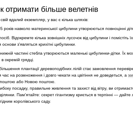
к отримати більше велетнів
вій вдалий екземпляр, у вас є кілька шляхів:
4–5 років навколо материнської цибулини утворюються повноцінні діт
сіб. Відокремте кілька зовнішніх лусочок від цибулини і помістіть ї
ля основи з'являться крихітні цибулинки.
в нижній частині стебла утворюються маленькі цибулинки-дітки. Їх м
 в окремій грядці.
більшення плантації деревоподібних лілій стає замовлення перевіре
 час на розмноження і довго чекати на цвітіння не доведеться, а
за
рпоштою або Новою поштою.
боку посадку, правильне живлення та захист від вітру, ви отримаєт
ілянки. Пам'ятайте: секрет гігантизму криється в терпінні — дайте лі
гідним королівського саду.