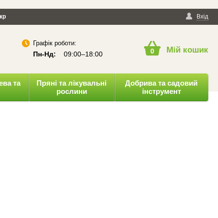
йності
кр
Публічна оферта
Вхід
Графік роботи:
Мій кошик
0
Пн-Нд:
09:00–18:00
ева та
Пряні та лікувальні
Добрива та садовий
рослини
інструмент