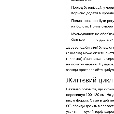
Період бутонізації: у че
Корисно додати мікроеле
Полив: повинен бути рег
на болото. Полив суворо п
Мульчування: це обов'яз
біля коріння і не дасть в
Деревоподібні лілії більш ст
(піщалка) може об'їсти листя
гнилизна) з'являється в сир
на початку червня. Фузаріоз,
завжди протравлюйте цибули
Життєвий цикл 
Важливо розуміти, що схожою
перевищує 100-120 см. На др
піком форми. Саме в цей пер
ОТ-гібриди досить морозостій
укриття — сухий торф шаром