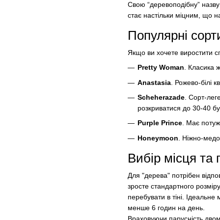
Свою “деревоподібну” назву 
стає настільки міцним, що н
Популярні сорт
Якщо ви хочете виростити спр
Pretty Woman
. Класика 
Anastasia
. Рожево-білі 
Scheherazade
. Сорт-лег
розкриватися до 30-40 бу
Purple Prince
. Має потуж
Honeymoon
. Ніжно-медо
Вибір місця та 
Для "дерева" потрібен відпо
зросте стандартного розміру
перебувати в тіні. Ідеальне
менше 6 годин на день.
Враховуючи парусність двом