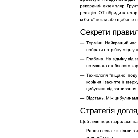
рекордний екземпляр. Грунт
реакцію. ОТ-гібриди категор
із битої цегли або щебеню н
Секрети правил
Терміни. Найкращий час 
набрати потрібну міць у 
Глибина. На відміну від 
потужного стеблового кор
Технологія "піщаної поду
коріння і засипте її звер
цибулини від загнивання.
Відстань. Між цибулинам
Стратегія догля
Щоб лілія перетворилася на 
Рання весна: як тільки з
зеленої маси.