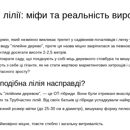
 лілії: міфи та реальність ви
ермін, який незмінно викликає трепет у садівників-початківців і легк
о виду "лілейне дерево", проте ця назва міцно закріпилася за певною
ляді досягати висоти 2-2,5 метрів.
ократи саду, що поєднують у собі міць деревного стовбура та вишука
ь з себе ці гіганти, як не стати жертвою маркетингових хитрощів і 
ласного зросту?
подібна лілія насправді?
ь "лілійним деревом", — це ОТ-гібриди. Вони були отримані внаслід
та Трубчастих лілій. Від своїх батьків ці гібриди успадкували найкр
чезний розмір квітки (до 25-30 см в діаметрі), вишукану форму пелюс
ймовірно міцне, товсте стебло і загальну витривалість.