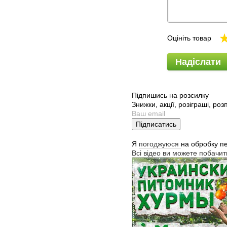
Оцініть товар
Надіслати
Підпишись на розсилку
Знижки, акції, розіграші, ро
Підписатись
Я
погоджуюся
на обробку п
Всі відео ви можете побачи