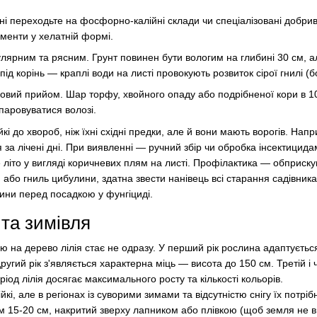
рвні переходьте на фосфорно-калійні склади чи спеціалізовані добри
менти у хелатній формі.
улярним та рясним. Грунт повинен бути вологим на глибині 30 см, 
ід корінь — краплі води на листі провокують розвиток сірої гнилі (бо
ковий прийом. Шар торфу, хвойного опаду або подрібненої кори в 
ипаровуватися волозі.
ійкі до хвороб, ніж їхні східні предки, але й вони мають ворогів. Нап
 за лічені дні. При виявленні — ручний збір чи обробка інсектицидам
е літо у вигляді коричневих плям на листі. Профілактика — обприск
 або гниль цибулини, здатна звести нанівець всі старання садівника
ни перед посадкою у фунгіциді.
та зимівля
 на дерево лілія стає не одразу. У перший рік рослина адаптується 
угий рік з'являється характерна міць — висота до 150 см. Третій і
іод лілія досягає максимального росту та кількості кольорів.
кі, але в регіонах із суворими зимами та відсутністю снігу їх потр
 15-20 см, накритий зверху лапником або плівкою (щоб земля не в