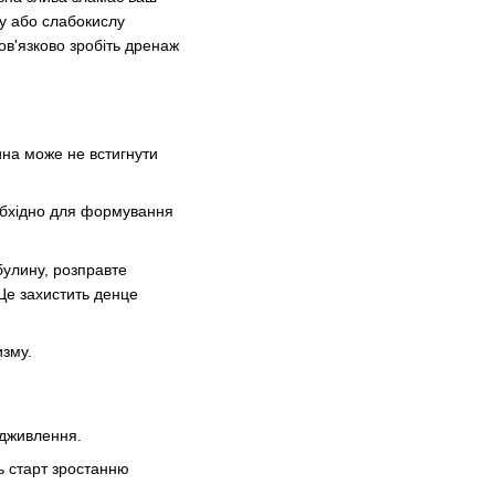
у або слабокислу
ов'язково зробіть дренаж
на може не встигнути
еобхідно для формування
булину, розправте
 Це захистить денце
изму.
ідживлення.
ть старт зростанню