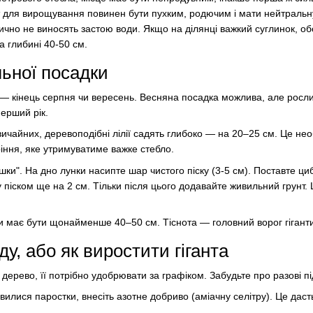
 для вирощування повинен бути пухким, родючим і мати нейтральн
ично не виносять застою води. Якщо на ділянці важкий суглинок, об
а глибині 40-50 см.
ьної посадки
— кінець серпня чи вересень. Весняна посадка можлива, але росли
перший рік.
звичайних, деревоподібні лілії садять глибоко — на 20–25 см. Це н
іння, яке утримуватиме важке стебло.
шки". На дно лунки насипте шар чистого піску (3-5 см). Поставте ци
ху піском ще на 2 см. Тільки після цього додавайте живильний грунт.
и має бути щонайменше 40–50 см. Тіснота — головний ворог гігант
ду, або як виростити гіганта
дерево, її потрібно удобрювати за графіком. Забудьте про разові п
'явилися паростки, внесіть азотне добриво (аміачну селітру). Це дас