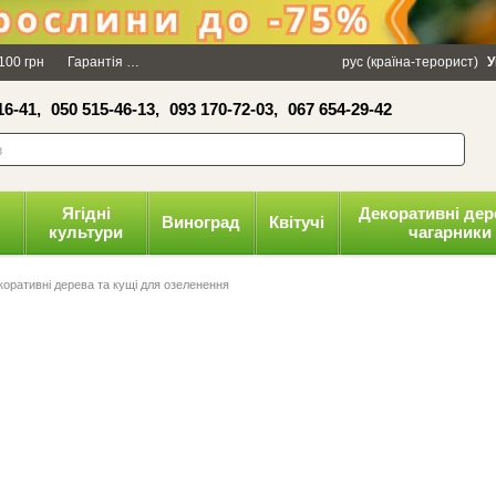
×
100 грн
Гарантія
Упаковка
Оплата і доставка
рус (країна-терорист)
Політика конфіденці
У
16-41,
050 515-46-13,
093 170-72-03,
067 654-29-42
волити
Ягідні
Декоративні дер
Виноград
Квітучі
культури
чагарники
коративні дерева та кущі для озеленення