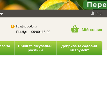
йності
кр
Публічна оферта
Вхід
Графік роботи:
Мій кошик
0
Пн-Нд:
09:00–18:00
ева та
Пряні та лікувальні
Добрива та садовий
рослини
інструмент