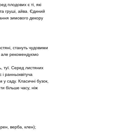
ед плодових є ті, які
та груші, айва. Єдиний
тання зимового декору
истяні, стануть чудовими
, але рекомендуємо
, туї. Серед листяних
 і ранньоквітуча
 у саду. Класичні бузок,
ти більше часу, ніж
ен, верба, клен);