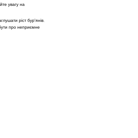
йте увагу на
лушати ріст бур'янів.
бути про неприємне