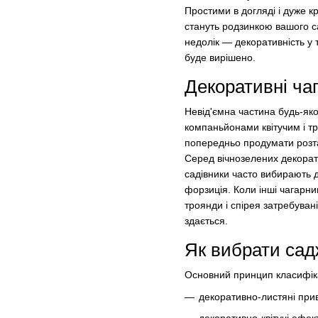
Простими в догляді і дуже кр
стануть родзинкою вашого са
недолік — декоративність у 
буде вирішено.
Декоративні ча
Невід'ємна частина будь-яко
компаньйонами квітучим і т
попередньо продумати розт
Серед вічнозелених декорати
садівники часто вибирають д
форзиція. Коли інші чагарни
троянди і спірея затребуван
здається.
Як вибрати сад
Основний принцип класифіка
декоративно-листяні при