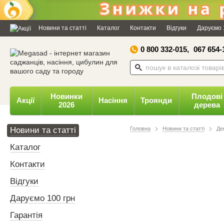
Дозвольте сайту megasad.net
відправляти вам сповіщення на
Новини та статті
Каталог
Контакти
Відгуки
Даруємо 
робочий стіл.
0 800 332-015,
067 654-
Заборонити
Доз
Powered by SendPulse
Новинки
Плодові
Акції
Насіння
Троянди
2026
дерева
Новини та статті
Головна
Новини та статті
Де
Каталог
Контакти
Відгуки
Даруємо 100 грн
Гарантія