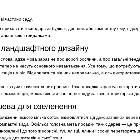
і частини саду.
 приховати господарські будівлі, дровник або компостну яму, відо
 альтанкою і гойдалками.
и ландшафтного дизайну
слова, адже мова зараз не про дорогі рослини, а про загальні тен
и тепер не несуть основного навантаження. Усе тому, що потребують 
ісяців на рік. Відмовлятися від них неправильно, а ось використову
с квітучих і вічнозелених рослин. Така посадка гарантує декоратив
і екземпляри, можна звести час по догляду за такою територією до
рева для озеленення
ядженні всього кілька соток, відмовлятися від
декоративних дерев
компактні види. Оскільки головна мета посадки таких дерев — це пр
ічнозелені і до того ж корисні, туї, ялівці, ялини і сосни перетворять 
адка для жителів міської зони.