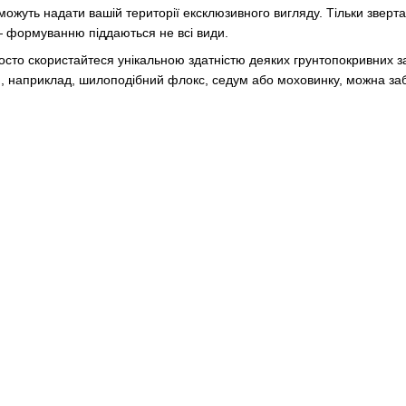
жуть надати вашій території ексклюзивного вигляду. Тільки зверта
— формуванню піддаються не всі види.
то скористайтеся унікальною здатністю деяких грунтопокривних заг
 наприклад, шилоподібний флокс, седум або моховинку, можна за