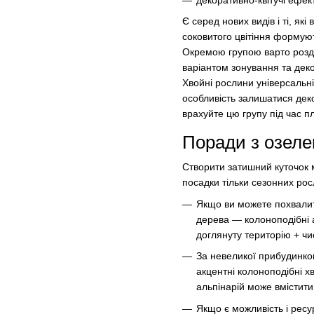
декоративно-квітучі ефектн
Є серед нових видів і ті, як
соковитого цвітіння формую
Окремою групою варто розді
варіантом зонування та дек
Хвойні рослини універсальні
особливість залишатися деко
врахуйте цю групу під час 
Поради з озеле
Створити затишний куточок м
посадки тільки сезонних рос
Якщо ви можете похвалит
дерева — колоноподібні а
доглянуту територію + чи
За невеликої прибудинко
акцентні колоноподібні х
альпінарій може вмістити 
Якщо є можливість і ресу