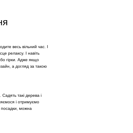
ня
дите весь вільний час. І
сце релаксу. І навіть
або гірки. Адже якщо
зайн, а догляд за такою
 Садять такі дерева і
бляємося і отримуємо
о посадки, можна