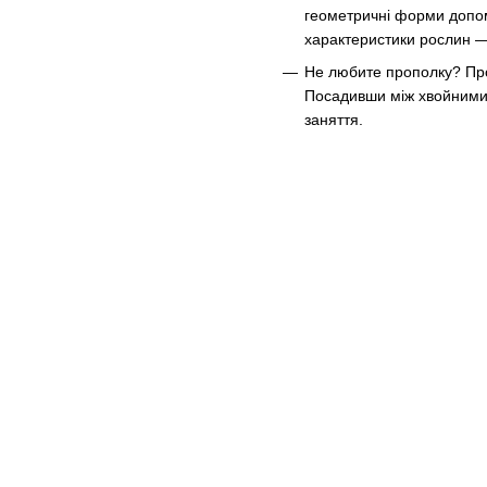
геометричні форми допомо
характеристики рослин 
Не любите прополку? Прос
Посадивши між хвойними,
заняття.