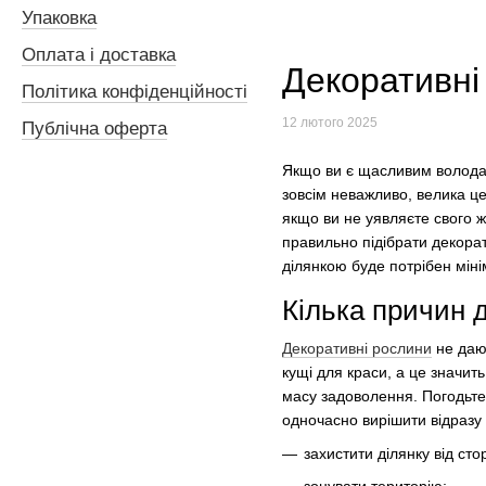
Упаковка
Оплата і доставка
Декоративні
Політика конфіденційності
12 лютого 2025
Публічна оферта
Якщо ви є щасливим володаре
зовсім неважливо, велика це 
якщо ви не уявляєте свого ж
правильно підібрати декора
ділянкою буде потрібен мін
Кілька причин 
Декоративні рослини
не дают
кущі для краси, а це значит
масу задоволення. Погодьтес
одночасно вирішити відразу 
захистити ділянку від сто