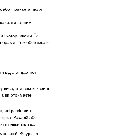
к або піраканта після
же стати гарним
и і чагарниками. Їх
йнерами. Тож обов'язково
ти від стандартної
 висадити високі хвойні
, а ви отримаєте
, які розбавлять
гірка. Рокарій або
ть тільки від вас.
мпозицій. Фігури та