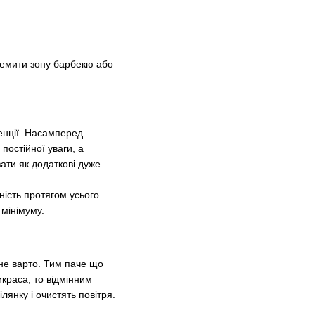
кремити зону барбекю або
денції. Насамперед —
постійної уваги, а
вати як додаткові дуже
ність протягом усього
 мінімуму.
не варто. Тим паче що
икраса, то відмінним
ділянку і очистять повітря.