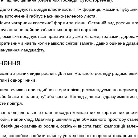
і під час цвітіння (серед них троянди, бузок, гортензії).
і вдало поєднують обидві властивості. Ті ж форзиції, жасмин, чубушни
ть витончений габітус насичено-зеленого листя.
лити чагарники класичної форми та ліани. Останній вид рослин мо
орування не найпривабливіших огорож і парканів.
, оскільки поєднуються практично з усіма квітами, травами, деревам
ративними навіть коли навколо снігові замети, давно оцінена диза
планування ландшафту.
нення
ожна з різних видів рослин. Для мінімального догляду радимо відій
лин і однорічників.
ися великою присадибною територією, рекомендуємо по периметру
бо блакитні ялини, туї або сосни. Вигляд ділянки відразу змінитися
сте повітря.
вої площі ідеальною стане посадка компактних декоративних рослин
войні, наприклад. Вдалим рішенням для обмеженого простору стане 
безліч декоративних рослин, оскільки висота такої композиції залежи
рси, способом зробити ділянку унікальною є створення топіарних ко