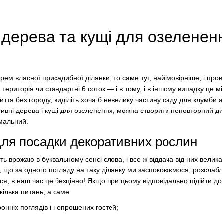
 дерева та кущі для озеленен
м власної присадибної ділянки, то саме тут, найімовірніше, і прово
територія чи стандартні 6 соток — і в тому, і в іншому випадку це мі
иття без городу, виділіть хоча б невелику частину саду для клумби 
тивні дерева і кущі для озеленення, можна створити неповторний ди
імальний.
для посадки декоративних рослин
ь врожаю в буквальному сенсі слова, і все ж віддача від них велика.
ь, що за одного погляду на таку ділянку ми заспокоюємося, розсла
я, в наш час це безцінно! Якщо при цьому відповідально підійти д
кілька питань, а саме:
ронніх поглядів і непрошених гостей;