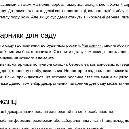
асивими є також магнолія, верба, тамарикс, акація, клен. Хоча й сер
ду. До таких належать деякі сорти шовковиці, колоноподібні яблуні 
теплу пору року. Але якщо сусідами стануть вічнозелені дерева, пи
гарники для саду
го саду і доповнення до будь-яких рослин.
Чагарники
, хвойні або л
рав'янистим багаторічникам. Створити цікаву композицію нескладно
ашування кожного елемента.
вних чагарників популярні самшит, бересклет, кипарисовик, ялівець
ерен, японську вербу, кизильник. Неповторне задоволення викликає
ки тільки прокидаються, ця яскрава рослина стає сонячним акцентом
і вже давно, тож вибір декоративних чагарників для саду може зайня
жанці
ції декоративних рослин заснований на їхніх особливостях:
вабливі формою, розмірами або забарвленням листя (наприклад дер