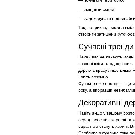
зонувати територію;
зміцнити схили;
задекорувати неприваблив
Так, наприклад, можна вміло
створити затишний куточок з
Сучасні тренд
Нехай вас не лякають модні 
сезонні квіти та однорічник
дарують красу лише кілька м
навіть розумно.
Сучасне озеленення — це мік
року, а вибравши невибаглив
Декоративні де
Навіть якщо у вашому розпор
серед них є низькорослі та 
варіантом стануть
хвойні
. В
Особливо актуальна така пос