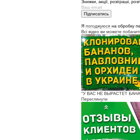
Знижки, акції, розіграші, ро
Підписатись
Я
погоджуюся
на обробку п
Всі відео ви можете побачи
"У ВАС НЕ ВЫРАСТЕТ БАНА
Переглянути