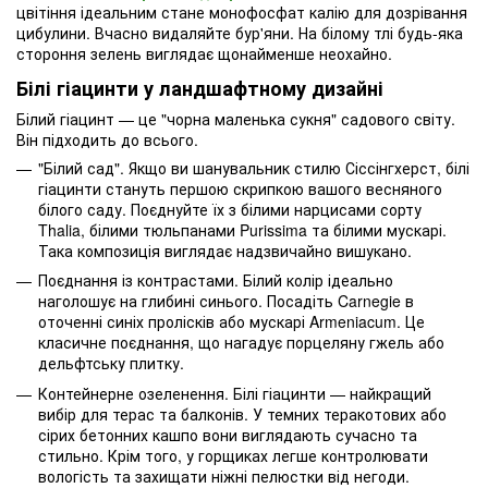
цвітіння ідеальним стане монофосфат калію для дозрівання
цибулини. Вчасно видаляйте бур'яни. На білому тлі будь-яка
стороння зелень виглядає щонайменше неохайно.
Білі гіацинти у ландшафтному дизайні
Білий гіацинт — це "чорна маленька сукня" садового світу.
Він підходить до всього.
"Білий сад". Якщо ви шанувальник стилю Сіссінгхерст, білі
гіацинти стануть першою скрипкою вашого весняного
білого саду. Поєднуйте їх з білими нарцисами сорту
Thalia, білими тюльпанами Purissima та білими мускарі.
Така композиція виглядає надзвичайно вишукано.
Поєднання із контрастами. Білий колір ідеально
наголошує на глибині синього. Посадіть Carnegie в
оточенні синіх пролісків або мускарі Armeniacum. Це
класичне поєднання, що нагадує порцеляну гжель або
дельфтську плитку.
Контейнерне озеленення. Білі гіацинти — найкращий
вибір для терас та балконів. У темних теракотових або
сірих бетонних кашпо вони виглядають сучасно та
стильно. Крім того, у горщиках легше контролювати
вологість та захищати ніжні пелюстки від негоди.