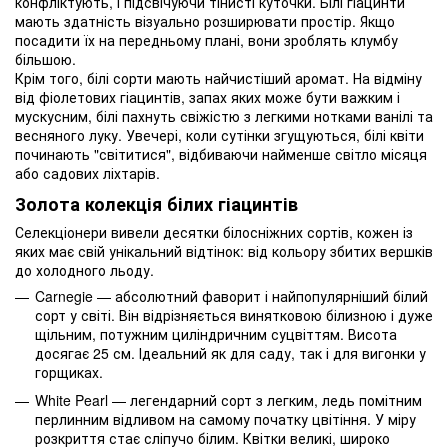
конфліктують, і підсвічуючи тінисті куточки. Білі гіацинти
мають здатність візуально розширювати простір. Якщо
посадити їх на передньому плані, вони зроблять клумбу
більшою.
Крім того, білі сорти мають найчистіший аромат. На відміну
від фіолетових гіацинтів, запах яких може бути важким і
мускусним, білі пахнуть свіжістю з легкими нотками ванілі та
весняного луку. Увечері, коли сутінки згущуються, білі квіти
починають "світитися", відбиваючи найменше світло місяця
або садових ліхтарів.
Золота колекція білих гіацинтів
Селекціонери вивели десятки білосніжних сортів, кожен із
яких має свій унікальний відтінок: від кольору збитих вершків
до холодного льоду.
Carnegie — абсолютний фаворит і найпопулярніший білий
сорт у світі. Він відрізняється винятковою білизною і дуже
щільним, потужним циліндричним суцвіттям. Висота
досягає 25 см. Ідеальний як для саду, так і для вигонки у
горщиках.
White Pearl — легендарний сорт з легким, ледь помітним
перлинним відливом на самому початку цвітіння. У міру
розкриття стає сліпучо білим. Квітки великі, широко