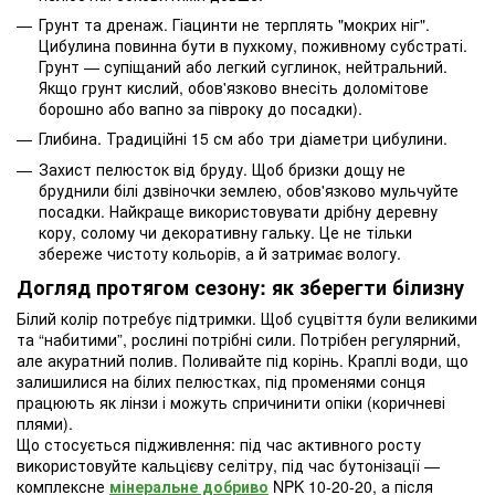
Грунт та дренаж. Гіацинти не терплять "мокрих ніг".
Цибулина повинна бути в пухкому, поживному субстраті.
Грунт — супіщаний або легкий суглинок, нейтральний.
Якщо грунт кислий, обов'язково внесіть доломітове
борошно або вапно за півроку до посадки).
Глибина. Традиційні 15 см або три діаметри цибулини.
Захист пелюсток від бруду. Щоб бризки дощу не
бруднили білі дзвіночки землею, обов'язково мульчуйте
посадки. Найкраще використовувати дрібну деревну
кору, солому чи декоративну гальку. Це не тільки
збереже чистоту кольорів, а й затримає вологу.
Догляд протягом сезону: як зберегти білизну
Білий колір потребує підтримки. Щоб суцвіття були великими
та “набитими”, рослині потрібні сили. Потрібен регулярний,
але акуратний полив. Поливайте під корінь. Краплі води, що
залишилися на білих пелюстках, під променями сонця
працюють як лінзи і можуть спричинити опіки (коричневі
плями).
Що стосується підживлення: під час активного росту
використовуйте кальцієву селітру, під час бутонізації —
комплексне
мінеральне добриво
NPK 10-20-20, а після