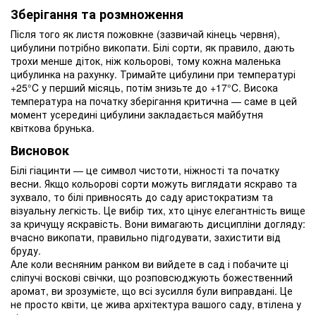
Зберігання та розмноження
Після того як листя пожовкне (зазвичай кінець червня),
цибулини потрібно викопати. Білі сорти, як правило, дають
трохи менше діток, ніж кольорові, тому кожна маленька
цибулинка на рахунку. Тримайте цибулини при температурі
+25°C у перший місяць, потім знизьте до +17°C. Висока
температура на початку зберігання критична — саме в цей
момент усередині цибулини закладається майбутня
квіткова брунька.
Висновок
Білі гіацинти — це символ чистоти, ніжності та початку
весни. Якщо кольорові сорти можуть виглядати яскраво та
зухвало, то білі привносять до саду аристократизм та
візуальну легкість. Це вибір тих, хто цінує елегантність вище
за кричущу яскравість. Вони вимагають дисципліни догляду:
вчасно викопати, правильно підгодувати, захистити від
бруду.
Але коли весняним ранком ви вийдете в сад і побачите ці
сліпучі воскові свічки, що розповсюджують божественний
аромат, ви зрозумієте, що всі зусилля були виправдані. Це
не просто квіти, це жива архітектура вашого саду, втілена у