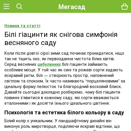
Мегасад
Новини та статті
Білі гіацинти як снігова симфонія
весняного саду
Коли після довгої сірої зими сад починає прокидатися, ніщо
так не тішить око, як первозданна чистота білих квітів.
Серед весняних
цибулинних
білі гіацинти займають
особливе місце. У той час як сині та рожеві сорти задають
яскравий ритм, білі — створюють простір, наповнений
світлом та спокоєм. Їх часто називають “порцеляновими” за
ідеальну форму пелюсток та благородний восковий блиск.
Давайте сьогодні докладно розберемо, чому білі гіацинти
повинні з'явитися в кожному саду, які сорти вважаються
еталонними і як досягти їхнього ідеального цвітіння.
Психологія та естетика білого кольору в саду
Білий колір є унікальним. У ландшафтному дизайні він
виконує роль миротворця, поділяючи яскраві відтінки, що