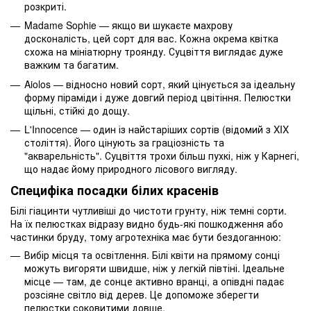
розкриті.
Madame Sophie — якщо ви шукаєте махрову
досконалість, цей сорт для вас. Кожна окрема квітка
схожа на мініатюрну троянду. Суцвіття виглядає дуже
важким та багатим.
Aiolos — відносно новий сорт, який цінується за ідеальну
форму піраміди і дуже довгий період цвітіння. Пелюстки
щільні, стійкі до дощу.
L'Innocence — один із найстаріших сортів (відомий з XIX
століття). Його цінують за граціозність та
"акварельність". Суцвіття трохи більш пухкі, ніж у Карнегі,
що надає йому природного лісового вигляду.
Специфіка посадки білих красенів
Білі гіацинти чутливіші до чистоти грунту, ніж темні сорти.
На їх пелюстках відразу видно будь-які пошкодження або
частинки бруду, тому агротехніка має бути бездоганною:
Вибір місця та освітлення. Білі квіти на прямому сонці
можуть вигоряти швидше, ніж у легкій півтіні. Ідеальне
місце — там, де сонце активно вранці, а опівдні падає
розсіяне світло від дерев. Це допоможе зберегти
пелюстки соковитими довше.