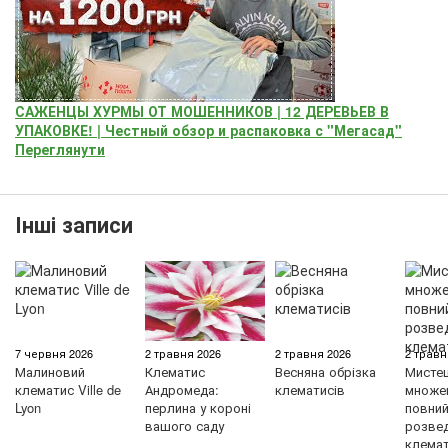
САЖЕНЦЫ ХУРМЫ ОТ МОШЕННИКОВ | 12 ДЕРЕВЬЕВ В
УПАКОВКЕ! | Честный обзор и распаковка с "Мегасад"
Переглянути
Інші записи
7 червня 2026
2 травня 2026
2 травня 2026
2 травн
Малиновий
Клематис
Весняна обрізка
Мисте
клематис Ville de
Андромеда:
клематисів
множен
Lyon
перлина у короні
повний 
вашого саду
розве
клемат