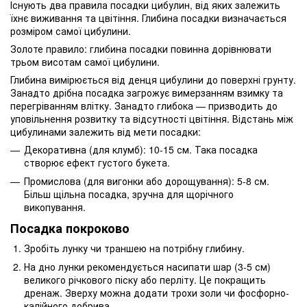
Існують два правила посадки цибулин, від яких залежить
їхнє виживання та цвітіння. Глибина посадки визначається
розміром самої цибулини.
Золоте правило: глибина посадки повинна дорівнювати
трьом висотам самої цибулини.
Глибина вимірюється від денця цибулини до поверхні грунту.
Занадто дрібна посадка загрожує вимерзанням взимку та
перегріванням влітку. Занадто глибока — призводить до
уповільнення розвитку та відсутності цвітіння. Відстань між
цибулинами залежить від мети посадки:
Декоративна (для клумб): 10-15 см. Така посадка
створює ефект густого букета.
Промислова (для вигонки або дорощування): 5-8 см.
Більш щільна посадка, зручна для щорічного
викопування.
Посадка покроково
Зробіть лунку чи траншею на потрібну глибину.
На дно лунки рекомендується насипати шар (3-5 см)
великого річкового піску або перліту. Це покращить
дренаж. Зверху можна додати трохи золи чи фосфорно-
калійного добрива.