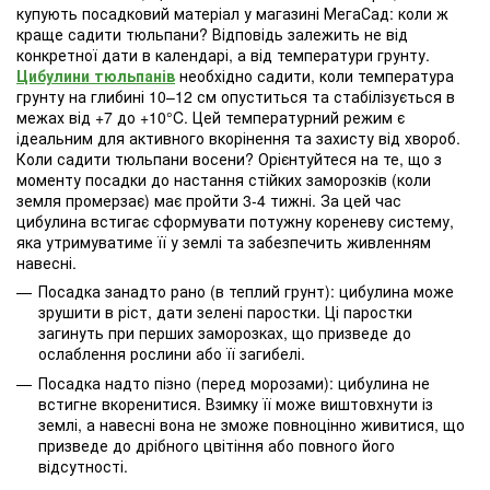
купують посадковий матеріал у магазині МегаСад: коли ж
краще садити тюльпани? Відповідь залежить не від
конкретної дати в календарі, а від температури грунту.
Цибулини тюльпанів
необхідно садити, коли температура
грунту на глибині 10–12 см опуститься та стабілізується в
межах від +7 до +10°C. Цей температурний режим є
ідеальним для активного вкорінення та захисту від хвороб.
Коли садити тюльпани восени? Орієнтуйтеся на те, що з
моменту посадки до настання стійких заморозків (коли
земля промерзає) має пройти 3-4 тижні. За цей час
цибулина встигає сформувати потужну кореневу систему,
яка утримуватиме її у землі та забезпечить живленням
навесні.
Посадка занадто рано (в теплий грунт): цибулина може
зрушити в ріст, дати зелені паростки. Ці паростки
загинуть при перших заморозках, що призведе до
ослаблення рослини або її загибелі.
Посадка надто пізно (перед морозами): цибулина не
встигне вкоренитися. Взимку її може виштовхнути із
землі, а навесні вона не зможе повноцінно живитися, що
призведе до дрібного цвітіння або повного його
відсутності.