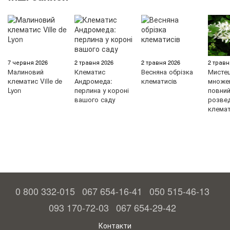
7 червня 2026
2 травня 2026
2 травня 2026
2 травн
Малиновий
Клематис
Весняна обрізка
Мисте
клематис Ville de
Андромеда:
клематисів
множен
Lyon
перлина у короні
повний 
вашого саду
розве
клемат
0 800 332-015
067 654-16-41
050 515-46-13
093 170-72-03
067 654-29-42
Контакти