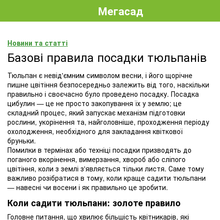
Мегасад
Новини та статті
Базові правила посадки тюльпанів
Тюльпан є невід'ємним символом весни, і його щорічне
пишне цвітіння безпосередньо залежить від того, наскільки
правильно і своєчасно було проведено посадку. Посадка
цибулин — це не просто закопування їх у землю; це
складний процес, який запускає механізм підготовки
рослини, укорінення та, найголовніше, проходження періоду
охолодження, необхідного для закладання квіткової
бруньки.
Помилки в термінах або техніці посадки призводять до
поганого вкорінення, вимерзання, хвороб або сліпого
цвітіння, коли з землі з'являється тільки листя. Саме тому
важливо розібратися в тому, коли краще садити тюльпани
— навесні чи восени і як правильно це зробити.
Коли садити тюльпани: золоте правило
Головне питання, що хвилює більшість квітникарів, які