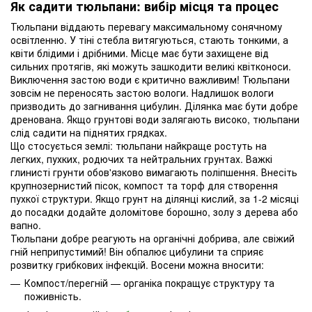
Як садити тюльпани: вибір місця та процес
Тюльпани віддають перевагу максимальному сонячному
освітленню. У тіні стебла витягуються, стають тонкими, а
квіти блідими і дрібними. Місце має бути захищене від
сильних протягів, які можуть зашкодити великі квітконоси.
Виключення застою води є критично важливим! Тюльпани
зовсім не переносять застою вологи. Надлишок вологи
призводить до загнивання цибулин. Ділянка має бути добре
дренована. Якщо грунтові води залягають високо, тюльпани
слід садити на піднятих грядках.
Що стосується землі: тюльпани найкраще ростуть на
легких, пухких, родючих та нейтральних грунтах. Важкі
глинисті грунти обов'язково вимагають поліпшення. Внесіть
крупнозернистий пісок, компост та торф для створення
пухкої структури. Якщо грунт на ділянці кислий, за 1-2 місяці
до посадки додайте доломітове борошно, золу з дерева або
вапно.
Тюльпани добре реагують на органічні добрива, але свіжий
гній неприпустимий! Він обпалює цибулини та сприяє
розвитку грибкових інфекцій. Восени можна вносити:
Компост/перегній — органіка покращує структуру та
поживність.