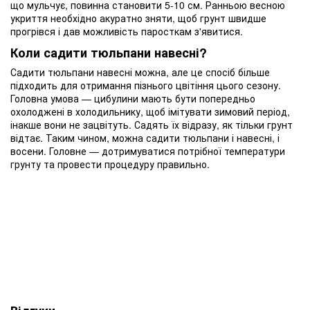
що мульчує, повинна становити 5-10 см. Ранньою весною
укриття необхідно акуратно зняти, щоб грунт швидше
прогрівся і дав можливість паросткам з'явитися.
Коли садити тюльпани навесні?
Садити тюльпани навесні можна, але це спосіб більше
підходить для отримання пізнього цвітіння цього сезону.
Головна умова — цибулини мають бути попередньо
охолоджені в холодильнику, щоб імітувати зимовий період,
інакше вони не зацвітуть. Садять їх відразу, як тільки грунт
відтає. Таким чином, можна садити тюльпани і навесні, і
восени. Головне — дотримуватися потрібної температури
грунту та провести процедуру правильно.