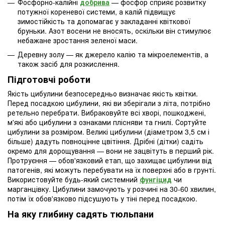
Фосфорно-калійні
добрива
— фосфор сприяє розвитку
потужної кореневої системи, а калій підвищує
зимостійкість та допомагає у закладанні квіткової
бруньки. Азот восени не вносять, оскільки він стимулює
небажане зростання зеленої маси.
Деревну золу — як джерело калію та мікроелементів, а
також засіб для розкислення.
Підготовчі роботи
Якість цибулини безпосередньо визначає якість квітки.
Перед посадкою цибулини, які ви зберігали з літа, потрібно
ретельно перебрати. Вибраковуйте всі хворі, пошкоджені,
м'які або цибулини з ознаками плісняви ​​та гнилі. Сортуйте
цибулини за розміром. Великі цибулини (діаметром 3,5 см і
більше) дадуть повноцінне цвітіння. Дрібні (дітки) садіть
окремо для дорощування — вони не зацвітуть в перший рік.
Протруєння — обов'язковий етап, що захищає цибулини від
патогенів, які можуть перебувати на їх поверхні або в грунті.
Використовуйте будь-який системний
фунгіцид
чи
марганцівку. Цибулини замочують у розчині на 30-60 хвилин,
потім їх обов'язково підсушують у тіні перед посадкою.
На яку глибину садять тюльпани