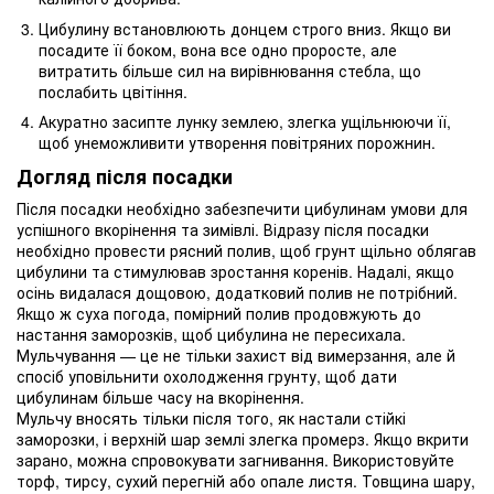
Цибулину встановлюють донцем строго вниз. Якщо ви
посадите її боком, вона все одно проросте, але
витратить більше сил на вирівнювання стебла, що
послабить цвітіння.
Акуратно засипте лунку землею, злегка ущільнюючи її,
щоб унеможливити утворення повітряних порожнин.
Догляд після посадки
Після посадки необхідно забезпечити цибулинам умови для
успішного вкорінення та зимівлі. Відразу після посадки
необхідно провести рясний полив, щоб грунт щільно облягав
цибулини та стимулював зростання коренів. Надалі, якщо
осінь видалася дощовою, додатковий полив не потрібний.
Якщо ж суха погода, помірний полив продовжують до
настання заморозків, щоб цибулина не пересихала.
Мульчування — це не тільки захист від вимерзання, але й
спосіб уповільнити охолодження грунту, щоб дати
цибулинам більше часу на вкорінення.
Мульчу вносять тільки після того, як настали стійкі
заморозки, і верхній шар землі злегка промерз. Якщо вкрити
зарано, можна спровокувати загнивання. Використовуйте
торф, тирсу, сухий перегній або опале листя. Товщина шару,