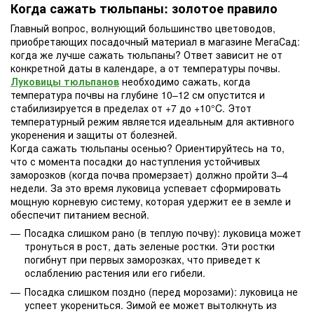
Когда сажать тюльпаны: золотое правило
Главный вопрос, волнующий большинство цветоводов,
приобретающих посадочный материал в магазине МегаСад:
когда же лучше сажать тюльпаны? Ответ зависит не от
конкретной даты в календаре, а от температуры почвы.
Луковицы тюльпанов
необходимо сажать, когда
температура почвы на глубине 10–12 см опустится и
стабилизируется в пределах от +7 до +10°C. Этот
температурный режим является идеальным для активного
укоренения и защиты от болезней.
Когда сажать тюльпаны осенью? Ориентируйтесь на то,
что с момента посадки до наступления устойчивых
заморозков (когда почва промерзает) должно пройти 3–4
недели. За это время луковица успевает сформировать
мощную корневую систему, которая удержит ее в земле и
обеспечит питанием весной.
Посадка слишком рано (в теплую почву): луковица может
тронуться в рост, дать зеленые ростки. Эти ростки
погибнут при первых заморозках, что приведет к
ослаблению растения или его гибели.
Посадка слишком поздно (перед морозами): луковица не
успеет укорениться. Зимой ее может вытолкнуть из