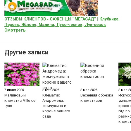
ОТЗЫВЫ КЛИЕНТОВ - САЖЕНЦЫ "МЕГАСАД" | Клубника,
Персик, Яблоня, Малина, Луко-чеснок, Лук-севок
Смотреть
Другие записи
7 июня 2026
2 мая 2026
2 мая 2026
2 мая 2
Малиновый
Клематис
Весенняя обрезка
Искус
клематис Ville de
Андромеда:
клематисов
умнож
Lyon
жемчужина в
красо
короне вашего
гид по
сада
размн
клема