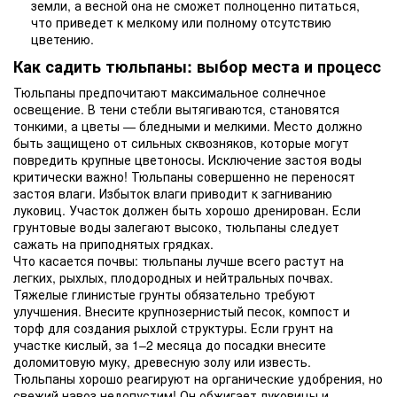
земли, а весной она не сможет полноценно питаться,
что приведет к мелкому или полному отсутствию
цветению.
Как садить тюльпаны: выбор места и процесс
Тюльпаны предпочитают максимальное солнечное
освещение. В тени стебли вытягиваются, становятся
тонкими, а цветы — бледными и мелкими. Место должно
быть защищено от сильных сквозняков, которые могут
повредить крупные цветоносы. Исключение застоя воды
критически важно! Тюльпаны совершенно не переносят
застоя влаги. Избыток влаги приводит к загниванию
луковиц. Участок должен быть хорошо дренирован. Если
грунтовые воды залегают высоко, тюльпаны следует
сажать на приподнятых грядках.
Что касается почвы: тюльпаны лучше всего растут на
легких, рыхлых, плодородных и нейтральных почвах.
Тяжелые глинистые грунты обязательно требуют
улучшения. Внесите крупнозернистый песок, компост и
торф для создания рыхлой структуры. Если грунт на
участке кислый, за 1–2 месяца до посадки внесите
доломитовую муку, древесную золу или известь.
Тюльпаны хорошо реагируют на органические удобрения, но
свежий навоз недопустим! Он обжигает луковицы и