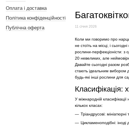
Оплата і доставка
Багатоквітко
Політика конфіденційності
11 січня 2026
Публічна оферта
Коли ми говоримо про нарцис
не стоїть на місці, і сьогод
рослини-перфекціоністи: з о
20 невеликих, але неймовірн
Давайте сьогодні разом розб
стають ідеальним вибором д
будь-які інші рослини для с
Класифікація: хт
У міжнародній класифікації н
кількох класах:
Тріандрусові: мініатюрні 
Цикламеноподібні: іноді 