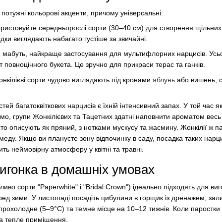
 потужні кольорові акценти, причому універсальні:
ристовуйте середньорослі сорти (30–40 см) для створення щільних 
садки виглядають набагато густіше за звичайні.
, мабуть, найкраще застосування для мультифлорних нарцисів. Усь
повноцінного букета. Це зручно для прикраси терас та ганків.
онкілієві сорти чудово виглядають під кронами
яблунь
або вишень, 
тей багатоквіткових нарцисів є їхній інтенсивний запах. У той час я
мо, групи Жонкілієвих та Тацетних здатні наповнити ароматом весь
то описують як пряний, з нотками мускусу та жасмину. Жонкілії ж п
еду. Якщо ви плануєте зону відпочинку в саду, посадка таких нарц
ить неймовірну атмосферу у квітні та травні.
вигонка в домашніх умовах
ливо сорти "Paperwhite" і "Bridal Crown") ідеально підходять для ви
ред зими. У листопаді посадіть цибулини в горщик із дренажем, за
прохолодне (5–9°C) та темне місце на 10–12 тижнів. Коли паростки 
та тепле приміщення.