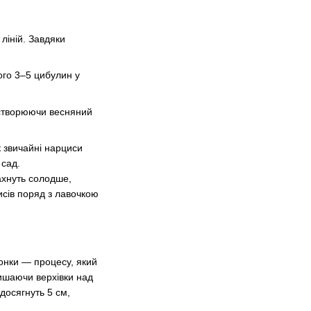
ліній. Завдяки
ого 3–5 цибулин у
створюючи весняний
к звичайні нарциси
 сад.
ахнуть солодше,
исів поряд з лавочкою
гонки — процесу, який
лишаючи верхівки над
досягнуть 5 см,