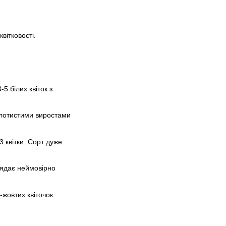
вітковості.
5 білих квіток з
золотистими виростами
3 квітки. Сорт дуже
глядає неймовірно
-жовтих квіточок.