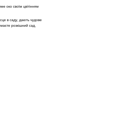
име око своїм цвітінням
ісце в саду, дають чудове
имаєте розкішний сад,