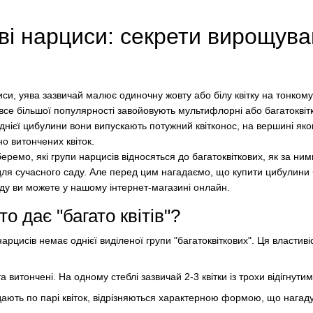
ві нарциси: секрети вирощуван
и, уява зазвичай малює одиночну жовту або білу квітку на тонкому 
ні все більшої популярності завойовують мультифлорні або багатоквіт
днієї цибулини вони випускають потужний квітконос, на вершині яког
о витончених квіток.
еремо, які групи нарцисів відносяться до багатоквіткових, як за ним
ля сучасного саду. Але перед цим нагадаємо, що купити цибулини
аду ви можете у нашому інтернет-магазині онлайн.
о дає "багато квітів"?
арцисів немає однієї виділеної групи "багатоквіткових". Ця властивіс
та витончені. На одному стеблі зазвичай 2-3 квітки із трохи відігнут
дають по парі квіток, відрізняються характерною формою, що нагаду