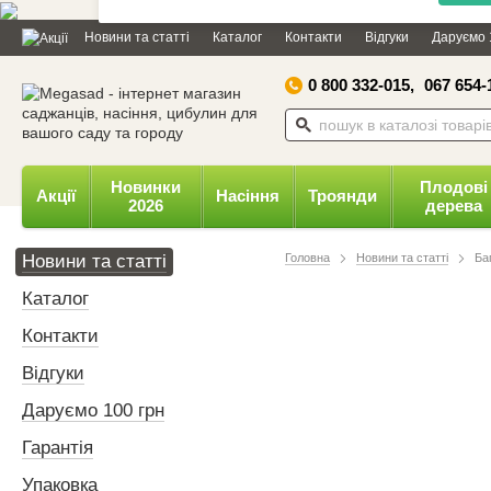
Дозвольте сайту megasad.net
Новини та статті
Каталог
Контакти
Відгуки
Даруємо 
відправляти вам сповіщення на
робочий стіл.
0 800 332-015,
067 654-
Заборонити
Доз
Powered by SendPulse
Новинки
Плодові
Акції
Насіння
Троянди
2026
дерева
Новини та статті
Головна
Новини та статті
Ба
Каталог
Контакти
Відгуки
Даруємо 100 грн
Гарантія
Упаковка