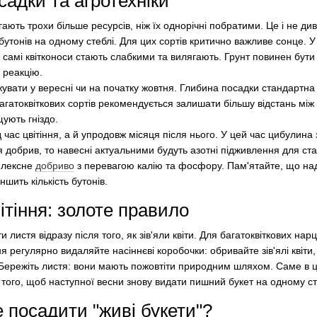
садки та агротехніки
гають трохи більше ресурсів, ніж їх однорічні побратими. Це і не ди
бутонів на одному стеблі. Для цих сортів критично важливе сонце. У ті
 а самі квітконоси стають слабкими та вилягають. Грунт повинен бут
 реакцію.
вати у вересні чи на початку жовтня. Глибина посадки стандартна
агатоквіткових сортів рекомендується залишати більшу відстань між
ують гніздо.
час цвітіння, а й упродовж місяця після нього. У цей час цибулина
я добрив, то навесні актуальними будуть азотні підживлення для ст
плексне
добриво
з перевагою калію та фосфору. Пам'ятайте, що на
шить кількість бутонів.
ітіння: золоте правило
листя відразу після того, як зів'яли квіти. Для багатоквіткових нарц
я регулярно видаляйте насіннєві коробочки: обривайте зів'ялі квіти
 Бережіть листя: вони мають пожовтіти природним шляхом. Саме в 
 того, щоб наступної весни знову видати пишний букет на одному ст
 посадити "живі букети"?