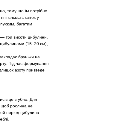
вно, тому що їм потрібно
ні кількість квіток у
и пухким, багатим
 — три висоти цибулини.
 цибулинами (15–20 см),
 закладає бруньки на
арту. Під час формування
длишок азоту призведе
исів це згубно. Для
, щоб рослина не
цей період цибулина
еблі.