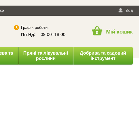
йності
кр
Публічна оферта
Вхід
Графік роботи:
Мій кошик
0
Пн-Нд:
09:00–18:00
ева та
Пряні та лікувальні
Добрива та садовий
рослини
інструмент