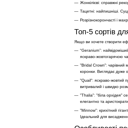
Жонкілієві: справжні рек
Тацетні: найпишніші. Суц
Розрізнокорончасті і махр
Топ-5 сортів дл
Якщо ви хочете створити ефек
“Geranium”: найвідоміший
яскраво-жовтогарячою ч
"Bridal Crown": чарівний
коронки. Виглядає дуже о
"Quail": яскраво-жовтий п
витривалий і швидко розм
"Thalia": "біла орхідея" 
елегантно та аристократ
"Minnow": крихітний гіган
Ідеальний для висадження