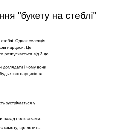
ня "букету на стеблі"
стеблі. Однак селекція
кові нарциси. Це
о розпускається від 3 до
и доглядати і чому вони
 будь-яких
нарцисів
та
ть зустрічається у
ими назад пелюстками.
є комету, що летить.