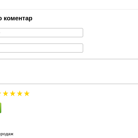
о коментар
зпродаж