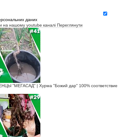
ерсональних даних
ти на нашому youtube каналі
Переглянути
Ы "МЕГАСАД" | Хурма "Божий дар" ​100% соответствие