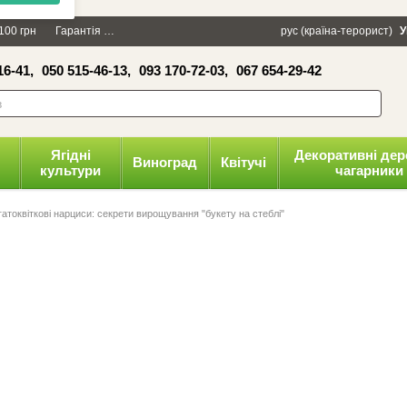
×
100 грн
Гарантія
Упаковка
Оплата і доставка
рус (країна-терорист)
Політика конфіденці
У
16-41,
050 515-46-13,
093 170-72-03,
067 654-29-42
волити
Ягідні
Декоративні дер
Виноград
Квітучі
культури
чагарники
гатоквіткові нарциси: секрети вирощування "букету на стеблі"