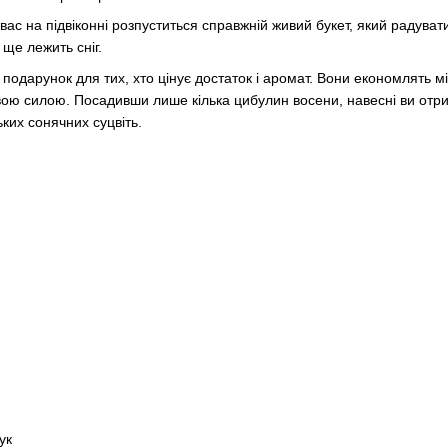
 вас на підвіконні розпуститься справжній живий букет, який радуват
 ще лежить сніг.
 подарунок для тих, хто цінує достаток і аромат. Вони економлять м
євою силою. Посадивши лише кілька цибулин восени, навесні ви отр
их сонячних суцвіть.
ук