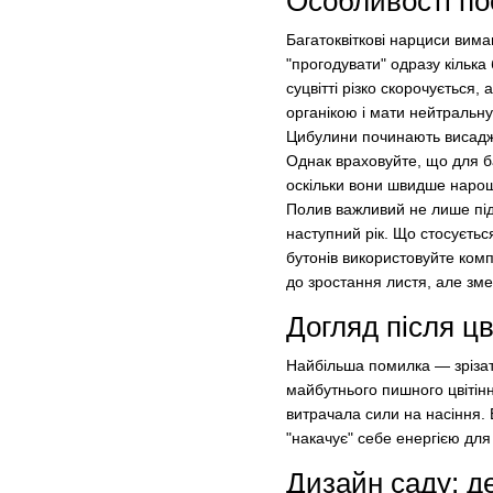
Особливості по
Багатоквіткові нарциси вима
"прогодувати" одразу кілька 
суцвітті різко скорочується,
органікою і мати нейтральну
Цибулини починають висаджу
Однак враховуйте, що для б
оскільки вони швидше нарощ
Полив важливий не лише під 
наступний рік. Що стосуєтьс
бутонів використовуйте ком
до зростання листя, але змен
Догляд після цв
Найбільша помилка — зрізати 
майбутнього пишного цвітінн
витрачала сили на насіння.
"накачує" себе енергією для
Дизайн саду: де