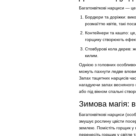
Багатоквіткові нарциси — це
Бордюри та доріжки: вико
розмаїттю квітів, такі по
Контейнери та кашпо: це
горщику створюють ефект 
Стовбурові кола дерев: ж
килим.
Однією з головних особливос
можуть пахнути ледве влови
Запах тацетних нарцисів час
нагадуючи запах весняного м
або під вікном спальні створ
Зимова магія: 
Багатоквіткові нарциси (особ
змушує рослину цвісти посе
землею. Помістіть горщик у 
перенесіть горщик у світле 