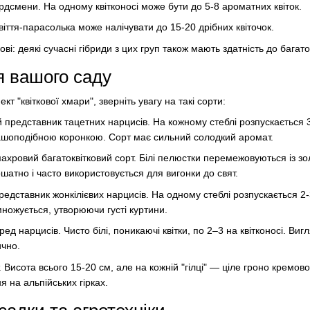
ордсмени. На одному квітконосі може бути до 5-8 ароматних квіток.
віття-парасолька може налічувати до 15-20 дрібних квіточок.
ові: деякі сучасні гібриди з цих груп також мають здатність до багаток
я вашого саду
т "квіткової хмари", зверніть увагу на такі сорти:
 представник тацетних нарцисів. На кожному стеблі розпускається 3-
ашоподібною коронкою. Сорт має сильний солодкий аромат.
 махровий багатоквітковий сорт. Білі пелюстки перемежовуються із 
шатно і часто використовується для вигонки до свят.
редставник жонкілієвих нарцисів. На одному стеблі розпускається 2-
ножується, утворюючи густі куртини.
серед нарцисів. Чисто білі, поникаючі квітки, по 2–3 на квітконосі. Ви
ично.
т. Висота всього 15-20 см, але на кожній "гілці" — ціле гроно кремово
 на альпійських гірках.