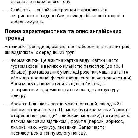
яскравого і насиченого тону.
Стійкість — англійські троянди відрізняються
витривалістю і здоров'ям, стійкі до більшості хвороб і
добре зимують.
Повна характеристика та опис англійських
троянд
Англійські троянди відрізняються набором впізнаваних рис,
які виділяють їх серед інших груп:
Форма квітки. Це візитна картка виду. Квітки часто
густомахрові, з великою кількістю пелюсток (до 100 і
більше), розташованих у вигляді розетки, чаші, латаття
або квартированої форми (розділеної на чотири частини).
Вони можуть починатися як щільні бутони, а
розкриваючись, демонструвати складну структуру
центру.
Аромат. Більшість сортів мають сильний, складний і
різноманітний аромат. Це може бути класичний “аромат
старовинної троянди” (глибокий, медовий), ноти мірри (з
легким анісовим відтінком), фруктів (персик, абрикос,
лимон), чаю, мускусу, гвоздики. Запах часто
посилюється в теплу вологу погоду.