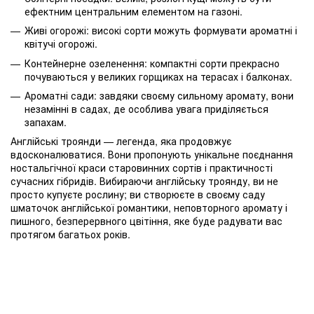
ефектним центральним елементом на газоні.
Живі огорожі: високі сорти можуть формувати ароматні і
квітучі огорожі.
Контейнерне озеленення: компактні сорти прекрасно
почуваються у великих горщиках на терасах і балконах.
Ароматні сади: завдяки своєму сильному аромату, вони
незамінні в садах, де особлива увага приділяється
запахам.
Англійські троянди — легенда, яка продовжує
вдосконалюватися. Вони пропонують унікальне поєднання
ностальгічної краси старовинних сортів і практичності
сучасних гібридів. Вибираючи англійську троянду, ви не
просто купуєте рослину; ви створюєте в своєму саду
шматочок англійської романтики, неповторного аромату і
пишного, безперервного цвітіння, яке буде радувати вас
протягом багатьох років.