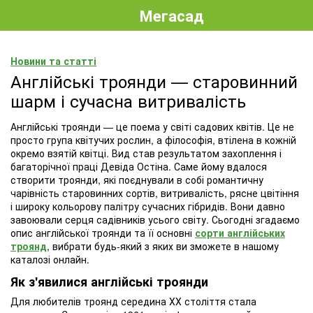
Мегасад
Новини та статті
Англійські троянди — старовинний
шарм і сучасна витривалість
Англійські троянди — це поема у світі садових квітів. Це не
просто група квітучих рослин, а філософія, втілена в кожній
окремо взятій квітці. Вид став результатом захоплення і
багаторічної праці Девіда Остіна. Саме йому вдалося
створити троянди, які поєднували в собі романтичну
чарівність старовинних сортів, витривалість, рясне цвітіння
і широку кольорову палітру сучасних гібридів. Вони давно
завоювали серця садівників усього світу. Сьогодні згадаємо
опис англійської троянди та її основні
сорти англійських
троянд
, вибрати будь-який з яких ви зможете в нашому
каталозі онлайн.
Як з'явилися англійські троянди
Для любителів троянд середина ХХ століття стала