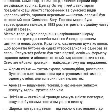
знаковою. Саме тоді, в 1961 році, з'явився перший сорт
англійських троянд. Девіду Остіну, який давно мріяв
поєднати кращі якості старовинних та сучасних видів
королеви квітів, вдалося нереальне — шляхом селекції був
створений сорт Constance Spry. Торгова марка була
зареєстрована пізніше, в 1983 році і отримала офіційну назву
«English Roses».
Метою творця було поєднання незрівнянного шарму
класичних троянд з невибагливістю й неодноразовим
цвітінням нових сортів. Крім того, садівникові дуже хотілося,
щоб ароматні бутони на кущах утворювалися не один раз за
сезон. Результат роботи був того вартий, оскільки фермеру
вдалося вивести абсолютно новий вид королівських квітів.
Опис англійської троянди — найкраще тому підтвердження:
Форма квітки — густомахрова, чашоподібна, розеткова.
Зустрічаються також троянди з груповими квітами на
одному стеблі, але всі вони повні пелюсток.
Аромат — вишуканий, тонкий, з насиченим запахом
мускусу, мірри, фруктів або чаю.
Цвітіння — англійські троянди можуть цвісти повторно,
радуючи бутонами протягом усього сезону.
Широка палітра відтінків — від ніжного пастельного до