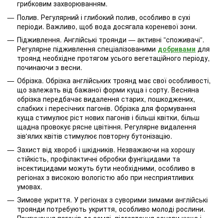
грибковим захворюванням.
Полив. Регулярний і глибокий полив, особливо в сухі
періоди. Важливо, щоб вода досягала кореневої зони.
Підживлення. Англійські троянди — активні ”споживачі”.
Регулярне підживлення спеціалізованими
добривами
для
троянд необхідне протягом усього вегетаційного періоду,
починаючи з весни.
Обрізка. Обрізка англійських троянд має свої особливості,
що залежать від бажаної форми куща і сорту. Весняна
обрізка передбачає видалення старих, пошкоджених,
слабких і пересічних пагонів. Обрізка для формування
куща стимулює ріст нових пагонів і більші квітки, більш
щадна провокує рясне цвітіння. Регулярне видалення
зів'ялих квітів стимулює повторну бутонізацію.
Захист від хвороб і шкідників. Незважаючи на хорошу
стійкість, профілактичні обробки фунгіцидами та
інсектицидами можуть бути необхідними, особливо в
регіонах з високою вологістю або при несприятливих
умовах.
Зимове укриття. У регіонах з суворими зимами англійські
троянди потребують укриття, особливо молоді рослини.