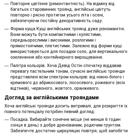
Повторне цвітіння (ремонтантність). На відміну від
багатьох старовинних троянд, англійські цвітуть
повторно і рясно протягом усього літа і осені,
забезпечуючи постійну декоративність саду.
Форма куща Кущі англійських троянд дуже різноманітні.
Вони можуть бути компактними і кулястими,
середньорослими і високими, розлогими і
прямостоячими, плетистими. Залежно від форми кущі
використовуються для посадки соло, для вертикального
озеленення або контейнерного вирощування.
Палітра кольорів. Хоча Девід Остін спочатку віддавав
перевагу пастельним тонам, сучасні англійські троянди
представлені всім спектром кольорів: від ніжно-білого і
кремового до абрикосового, лососевого, рожевого (всіх
відтінків), червоного, жовтого, оранжевого.
Догляд за англійськими трояндами
Хоча англійські троянди досить витривалі, для розкриття їх
повного потенціалу потрібен певний догляд:
Посадка. Вибирайте сонячне місце (не менше 6 годин
сонця в день) з добре дренованим, родючим грунтом.
Забезпечте достатню циркуляцію повітря, щоб запобігти