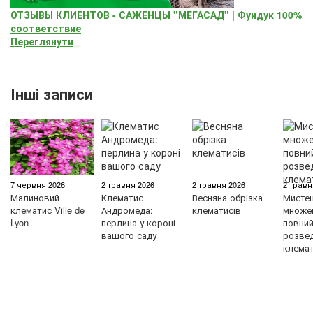
ОТЗЫВЫ КЛИЕНТОВ - САЖЕНЦЫ "МЕГАСАД" | Фундук 100%
соответствие
Переглянути
Інші записи
7 червня 2026
2 травня 2026
2 травня 2026
2 травн
Малиновий
Клематис
Весняна обрізка
Мисте
клематис Ville de
Андромеда:
клематисів
множен
Lyon
перлина у короні
повний 
вашого саду
розве
клемат