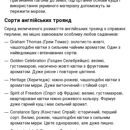
Пригинання пагонів до землі, підгортання основи куща і
використання укривного матеріалу допоможуть їм
пережити морози.
Сорти англійських троянд
Серед величезного розмаїття англійських троянд є справжні
перлини, які міцно завоювали особливу любов садівників:
Graham Thomas (Грем Томас): золотисто-жовті,
чашоподібні квітки з сильним чайним ароматом. Один з
найвідоміших і впізнаваних сортів.
Golden Celebration (Голден Селебрейшн): великі,
густомахрові, насичено-жовті квітки з фруктовим
ароматом. Дуже рясне і повторне цвітіння.
Heritage (Херитедж): ніжно-рожеві, чашоподібні квітки з
ароматом мірри. Дуже витончений і стійкий сорт.
Spirit of Freedom (Спіріт оф Фрідом): великі, густомахрові,
квартировані квітки ніжно-рожевого кольору. Формує
дуже гарний кущ і має сильний аромат.
Constance Spry (Констанс Спрай): історичний, перший
сорт. Великі, рожеві, чашоподібні квітки з сильним
ароматом мірри. Цвіте одноразово, але дуже пишно.