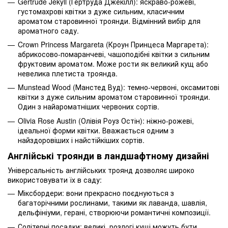
Gertrude Jekyll (Гертруда Джекілл): яскраво-рожеві,
густомахрові квітки з дуже сильним, класичним
ароматом старовинної троянди. Відмінний вибір для
ароматного саду.
Crown Princess Margareta (Кроун Принцеса Маргарета):
абрикосово-помаранчеві, чашоподібні квітки з сильним
фруктовим ароматом. Може рости як великий кущ або
невелика плетиста троянда.
Munstead Wood (Манстед Вуд): темно-червоні, оксамитові
квітки з дуже сильним ароматом старовинної троянди.
Один з найароматніших червоних сортів.
Olivia Rose Austin (Олівія Роуз Остін): ніжно-рожеві,
ідеальної форми квітки. Вважається одним з
найздоровіших і найстійкіших сортів.
Англійські троянди в ландшафтному дизайні
Універсальність англійських троянд дозволяє широко
використовувати їх в саду:
Міксбордери: вони прекрасно поєднуються з
багаторічними рослинами, такими як лаванда, шавлія,
дельфініуми, герані, створюючи романтичні композиції.
Солітерні посадки: великі, розлогі кущі можуть бути