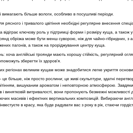
і вимагають більше вологи, особливо в посушливі періоди.
ля рясного і тривалого цвітіння необхідні регулярне внесення спеці
а відіграє ключову роль у підтримці форми і розміру куща, а також 
роянд обрізка може бути менш суворою, ніж для чайно-гібридних, з
жених пагонів, а також на проріджування центру куща.
: хоча англійські троянди мають хорошу стійкість, регулярний огляд
поможуть зберегти їх здоров'я.
их регіонах великим кущам може знадобитися легке укриття основи 
— це більше, ніж просто рослини; це живі скульптури, здатні перетво
ітінням, вишуканим ароматом і неповторною атмосферою. Завдяки
рів і винятковій витривалості, вони пропонують безмежні можливості
аючих масивів і ефектних вертикальних композицій. Вибираючи англі
інвестуєте в красу, яка буде радувати вас з року в рік, стаючи горд