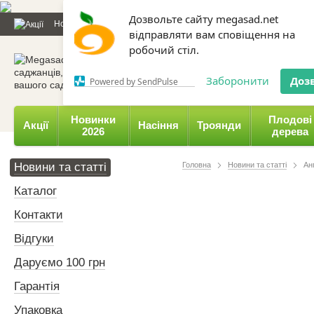
Дозвольте сайту megasad.net
Новини та статті
Каталог
Контакти
Відгуки
Даруємо 
відправляти вам сповіщення на
робочий стіл.
0 800 332-015,
067 654-
Заборонити
Доз
Powered by SendPulse
Новинки
Плодові
Акції
Насіння
Троянди
2026
дерева
Новини та статті
Головна
Новини та статті
Ан
Каталог
Контакти
Відгуки
Даруємо 100 грн
Гарантія
Упаковка