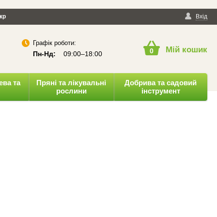
йності
кр
Публічна оферта
Вхід
Графік роботи:
Мій кошик
0
Пн-Нд:
09:00–18:00
ева та
Пряні та лікувальні
Добрива та садовий
рослини
інструмент