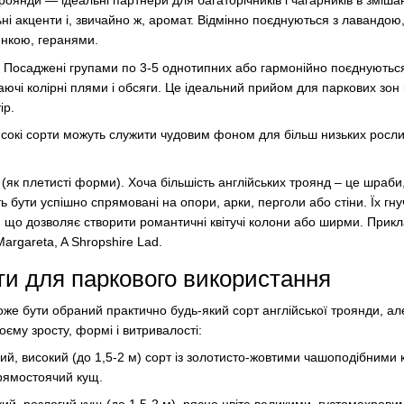
роянди — ідеальні партнери для багаторічників і чагарників в зміша
ні акценти і, звичайно ж, аромат. Відмінно поєднуються з лавандою
нкою, геранями.
. Посаджені групами по 3-5 однотипних або гармонійно поєднуються 
чі колірні плями і обсяги. Це ідеальний прийом для паркових зон і
ір.
исокі сорти можуть служити чудовим фоном для більш низьких росл
як плетисті форми). Хоча більшість англійських троянд – це шраби,
 бути успішно спрямовані на опори, арки, перголи або стіни. Їх гну
що дозволяє створити романтичні квітучі колони або ширми. Прик
argareta, A Shropshire Lad.
ти для паркового використання
оже бути обраний практично будь-який сорт англійської троянди, ал
єму зросту, формі і витривалості:
, високий (до 1,5-2 м) сорт із золотисто-жовтими чашоподібними к
рямостоячий кущ.