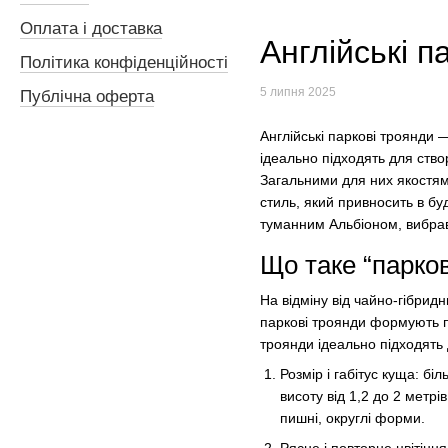
Оплата і доставка
Англійські п
Політика конфіденційності
5 липня 2025
Публічна оферта
Англійські паркові троянди 
ідеально підходять для ство
Загальними для них якостями
стиль, який привносить в бу
туманним Альбіоном, вибра
Що таке “парко
На відміну від чайно-гібрид
паркові троянди формують по
троянди ідеально підходять 
Розмір і габітус куща: бі
висоту від 1,2 до 2 метрі
пишні, округлі форми.