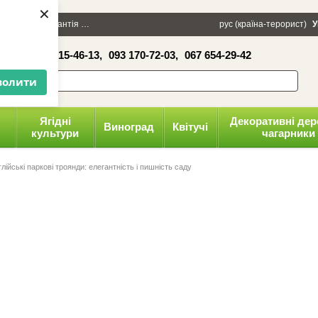
×
100 грн
Гарантія
Упаковка
Оплата і доставка
рус (країна-терорист)
Політика конфіденці
У
16-41,
050 515-46-13,
093 170-72-03,
067 654-29-42
волити
Ягідні
Декоративні дер
Виноград
Квітучі
культури
чагарники
глійські паркові троянди: елегантність і пишність саду