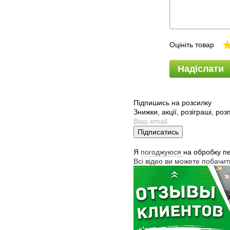
Оцініть товар
Надіслати
Підпишись на розсилку
Знижки, акції, розіграші, ро
Підписатись
Я
погоджуюся
на обробку п
Всі відео ви можете побачи