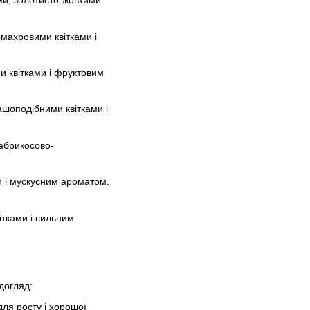
ими, золотисто-жовтими
омахровими квітками і
ми квітками і фруктовим
ашоподібними квітками і
 абрикосово-
ми і мускусним ароматом.
ітками і сильним
догляд:
для росту і хорошої