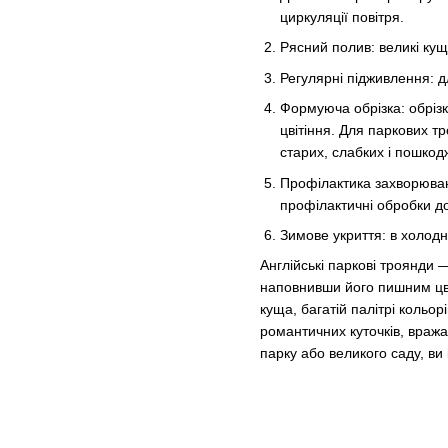
циркуляції повітря.
Рясний полив: великі кущ
Регулярні підживлення: д
Формуюча обрізка: обрізк
цвітіння. Для паркових т
старих, слабких і пошкод
Профілактика захворювань
профілактичні обробки до
Зимове укриття: в холодн
Англійські паркові троянди 
наповнивши його пишним цв
куща, багатій палітрі кольо
романтичних куточків, враж
парку або великого саду, ви 