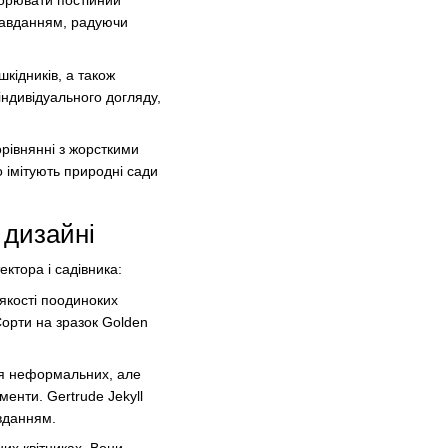
ворювати постійний
 завданням, радуючи
шкідників, а також
індивідуального догляду,
рівнянні з жорсткими
 імітують природні сади
 дизайні
ктора і садівника:
 якості поодиноких
Сорти на зразок Golden
ння неформальних, але
енти. Gertrude Jekyll
вданням.