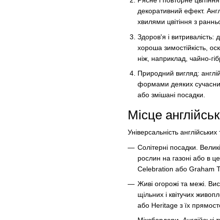
Рясне і повторне цвітінн
декоративний ефект. Анг
хвилями цвітіння з ранньо
Здоров'я і витривалість: 
хороша зимостійкість, ос
ніж, наприклад, чайно-гіб
Природний вигляд: англі
формами деяких сучасних
або змішані посадки.
Місце англійсь
Універсальність англійських
Солітерні посадки. Велик
рослин на газоні або в ц
Celebration або Graham T
Живі огорожі та межі. Ви
щільних і квітучих живоп
або Heritage з їх прямос