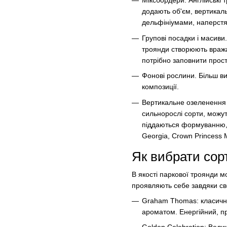
Міксбордери. Англійські т
додають об'єм, вертикаль
дельфініумами, наперстя
Групові посадки і масиви
троянди створюють вражаю
потрібно заповнити прост
Фонові рослини. Більш в
композиції.
Вертикальне озеленення (
сильнорослі сорти, можуть
піддаються формуванню, 
Georgia, Crown Princess M
Як вибрати сор
В якості паркової троянди м
проявляють себе завдяки сво
Graham Thomas: класичний
ароматом. Енергійний, п