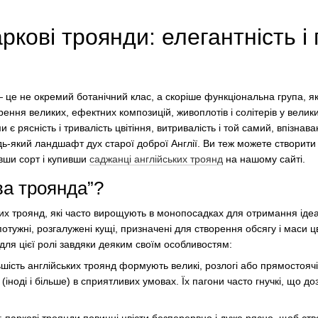
аркові троянди: елегантність і
— це не окремий ботанічний клас, а скоріше функціональна група, я
рення великих, ефектних композицій, живоплотів і солітерів у велики
 є рясність і тривалість цвітіння, витривалість і той самий, впізна
дь-який ландшафт дух старої доброї Англії. Ви теж можете створити 
вши сорт і купивши
саджанці англійських троянд
на нашому сайті.
ва троянда”?
них троянд, які часто вирощують в монопосадках для отримання ідеал
тужні, розгалужені кущі, призначені для створення обсягу і маси цві
для цієї ролі завдяки деяким своїм особливостям:
льшість англійських троянд формують великі, розлогі або прямостояч
в (іноді і більше) в сприятливих умовах. Їх пагони часто гнучкі, що 