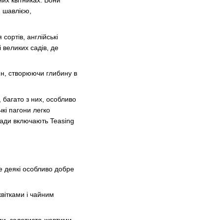
них квітниках. Вони
, шавлією,
сортів, англійські
 великих садів, де
ин, створюючи глибину в
 багато з них, особливо
чкі пагони легко
лади включають Teasing
е деякі особливо добре
вітками і чайним