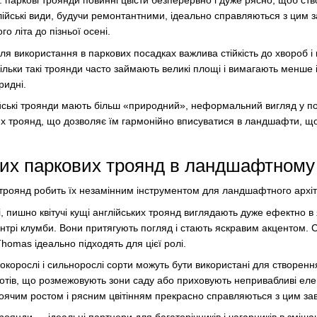
я: паркові троянди повинні цвісти безперервно і дуже рясно, щоб ст
лійські види, будучи ремонтантними, ідеально справляються з цим
го літа до пізньої осені.
для використання в паркових посадках важлива стійкість до хвороб і 
кільки такі троянди часто займають великі площі і вимагають менше 
ридні.
йські троянди мають більш «природний», неформальний вигляд у по
 троянд, що дозволяє їм гармонійно вписуватися в ландшафти, що
ких паркових троянд в ландшафтному
 троянд робить їх незамінним інструментом для ландшафтного архіте
і, пишно квітучі кущі англійських троянд виглядають дуже ефектно в
ентрі клумби. Вони притягують погляд і стають яскравим акцентом. 
homas ідеально підходять для цієї ролі.
сокорослі і сильнорослі сорти можуть бути використані для створе
лотів, що розмежовують зони саду або приховують непривабливі елем
тоячим ростом і рясним цвітінням прекрасно справляються з цим за