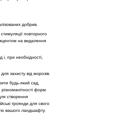
алізованих добрив.
у стимуляції повторного
 акцентом на видалення
 і, при необхідності,
для захисту від морозів.
рити будь-який сад,
 різноманітності форм
 для створення
йські троянди для свого
істю вашого ландшафту.