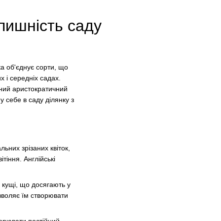
 пишність саду
ка об'єднує сорти, що
х і середніх садах.
ваний аристократичний
у себе в саду ділянку з
ьних зрізаних квіток,
тіння. Англійські
і кущі, що досягають у
дозволяє їм створювати