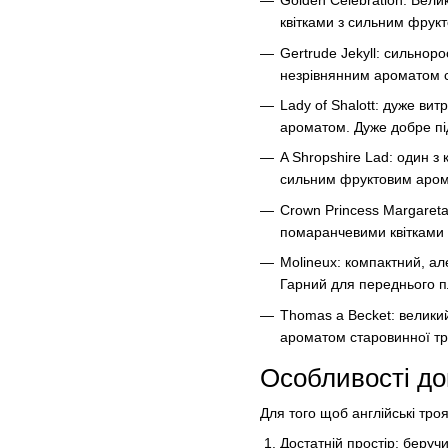
Golden Celebration: Вели
квітками з сильним фрук
Gertrude Jekyll: сильнор
незрівнянним ароматом с
Lady of Shalott: дуже ви
ароматом. Дуже добре пі
A Shropshire Lad: один з
сильним фруктовим арома
Crown Princess Margareta
помаранчевими квітками
Molineux: компактний, ал
Гарний для переднього п
Thomas a Becket: велики
ароматом старовинної тр
Особливості до
Для того щоб англійські тр
Достатній простір: беруч