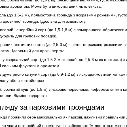
кий, розлогий кущ (до 1,5-2 м), рясно цвіте великими, густомахров
товим ароматом. Може бути використаний як плетиста.
осла (до 1,5-2 м), прямостояча троянда з яскравими рожевими, густ
таровинної троянди. Ідеальна для живоплоту.
тривалий і енергійний сорт (до 1,5-1,8 м) з помаранчево-абрикосови
дходить для групових посадок.
 кращих плетистих сортів (до 2,5-3 м) з ніжно-персиково-рожевими ч
том. Ідеальний для арок і пергол.
: універсальний сорт (до 1,5-2 м як шраб, до 2,5-3 м як плетиста) з
 і сильним фруктовим ароматом.
е дуже рясно квітучий сорт (до 0,9-1,2 м) з яскраво-жовтими квітка
лану або в контейнерах.
й, розлогий кущ (до 1,5 м) з яскраво-червоними, неформальними кв
оянди. Відмінне здоров'я.
гляду за парковими трояндами
оянди проявили себе максимально як паркові, важливий правильний 
и до уваги потенційний розмір кущів, забезпечте їм достатньо місця 