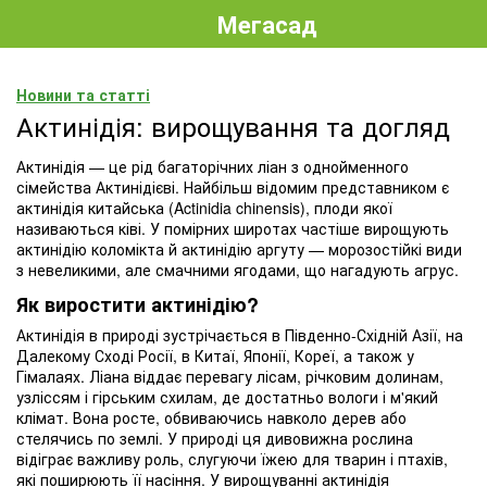
Мегасад
Новини та статті
Актинідія: вирощування та догляд
Актинідія — це рід багаторічних ліан з однойменного
сімейства Актинідієві. Найбільш відомим представником є
актинідія китайська (Actinidia chinensis), плоди якої
називаються ківі. У помірних широтах частіше вирощують
актинідію коломікта й актинідію аргуту — морозостійкі види
з невеликими, але смачними ягодами, що нагадують агрус.
Як виростити актинідію?
Актинідія в природі зустрічається в Південно-Східній Азії, на
Далекому Сході Росії, в Китаї, Японії, Кореї, а також у
Гімалаях. Ліана віддає перевагу лісам, річковим долинам,
узліссям і гірським схилам, де достатньо вологи і м'який
клімат. Вона росте, обвиваючись навколо дерев або
стелячись по землі. У природі ця дивовижна рослина
відіграє важливу роль, слугуючи їжею для тварин і птахів,
які поширюють її насіння. У вирощуванні актинідія