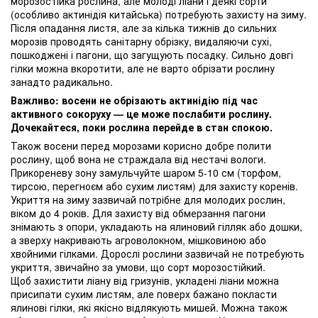
морозостійка рослина, але молоді ліани і деякі сорти
(особливо актинідія китайська) потребують захисту на зиму.
Після опадання листя, але за кілька тижнів до сильних
морозів проводять санітарну обрізку, видаляючи сухі,
пошкоджені і пагони, що загущують посадку. Сильно довгі
гілки можна вкоротити, але не варто обрізати рослину
занадто радикально.
Важливо: восени не обрізають актинідію під час
активного сокоруху — це може послабити рослину.
Дочекайтеся, поки рослина перейде в стан спокою.
Також восени перед морозами корисно добре полити
рослину, щоб вона не страждала від нестачі вологи.
Прикореневу зону замульчуйте шаром 5-10 см (торфом,
тирсою, перегноєм або сухим листям) для захисту коренів.
Укриття на зиму зазвичай потрібне для молодих рослин,
віком до 4 років. Для захисту від обмерзання пагони
знімають з опори, укладають на ялиновий гілляк або дошки,
а зверху накривають агроволокном, мішковиною або
хвойними гілками. Дорослі рослини зазвичай не потребують
укриття, звичайно за умови, що сорт морозостійкий.
Щоб захистити ліану від гризунів, укладені ліани можна
присипати сухим листям, але поверх бажано покласти
ялинові гілки, які якісно відлякують мишей. Можна також