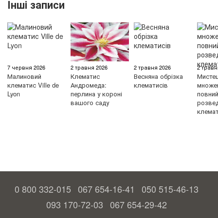
Інші записи
7 червня 2026
2 травня 2026
2 травня 2026
2 травн
Малиновий
Клематис
Весняна обрізка
Мисте
клематис Ville de
Андромеда:
клематисів
множен
Lyon
перлина у короні
повний 
вашого саду
розве
клемат
0 800 332-015
067 654-16-41
050 515-46-13
093 170-72-03
067 654-29-42