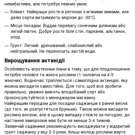
невибаглива, але потребує певних умов:
Клімат: Найкраще росте в регіонах з м'якими зимами, але
деякі сорти витримують морози до -30°C.
Місце посадки: Віддає перевагу сонячним ділянкам або
легкій півтіні. Добре росте біля стін, парканів, альтанок,
опор.
Грунт: Легкий, дренований, слабокислий або
нейтральний. Не переносить застій води.
Вирощування актинідії
Особливість агротехніки ліани в тому, що для плодоношення
потрібні чоловічі та жіночі рослини (1 чоловіча на 4-5
жіночих). Водночас трапляється і самоплідна актинідія, яку
можна висадити самостійно. Для того, щоб все зробити
правильно, уважно вивчіть вподобаний сорт або
проконсультуйтеся з менеджером магазину.
Найкращим періодом для посадки саджанців є рання весна
(до того, як розпустяться бруньки). Також можна висадити
рослину восени, але в цьому випадку стежте за погодою: до
настання заморозків має бути не менше 3-4 тижнів.
Зазвичай садівники рекомендують висаджувати у відкритий
грунт саджанці у віці 2-3 роки, більш молоді рослини варто