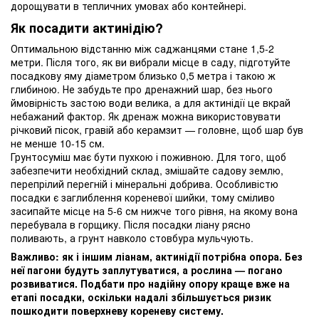
дорощувати в тепличних умовах або контейнері.
Як посадити актинідію?
Оптимальною відстанню між саджанцями стане 1,5-2
метри. Після того, як ви вибрали місце в саду, підготуйте
посадкову яму діаметром близько 0,5 метра і такою ж
глибиною. Не забудьте про дренажний шар, без нього
ймовірність застою води велика, а для актинідії це вкрай
небажаний фактор. Як дренаж можна використовувати
річковий пісок, гравій або керамзит — головне, щоб шар був
не менше 10-15 см.
Грунтосуміш має бути пухкою і поживною. Для того, щоб
забезпечити необхідний склад, змішайте садову землю,
перепрілий перегній і мінеральні добрива. Особливістю
посадки є заглиблення кореневої шийки, тому сміливо
засипайте місце на 5-6 см нижче того рівня, на якому вона
перебувала в горщику. Після посадки ліану рясно
поливають, а грунт навколо стовбура мульчують.
Важливо: як і іншим ліанам, актинідії потрібна опора. Без
неї пагони будуть заплутуватися, а рослина — погано
розвиватися. Подбати про надійну опору краще вже на
етапі посадки, оскільки надалі збільшується ризик
пошкодити поверхневу кореневу систему.