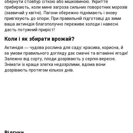
обернути стовбур сіткою або мішковиною. Укриття
прибирають, коли мине загроза сильних поворотних морозів
(зазвичай у квітні). Пагони обережно піднімають і знову
прив'язують до опори. При правильній підготовці до зими
ваша актинідія благополучно переживе холоди і навесні
дасть потужний приріст!
Коли і як збирати врожай?
Актинідія — чудова рослина для саду: красива, корисна, й
за умови правильного догляду дає смачні та вітамінні ягоди!
Залежно від сорту, плоди дозрівають у серпні-вересні.
Знімати їх краще злегка недозрілими, вдома вони
дозрівають протягом кількох днів.
Відгуки