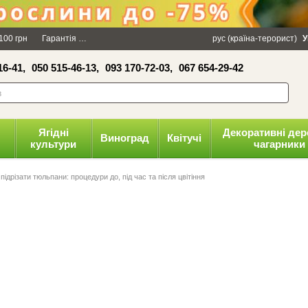
×
100 грн
Гарантія
Упаковка
Оплата і доставка
рус (країна-терорист)
Політика конфіденці
У
16-41,
050 515-46-13,
093 170-72-03,
067 654-29-42
волити
Ягідні
Декоративні дер
Виноград
Квітучі
культури
чагарники
 підрізати тюльпани: процедури до, під час та після цвітіння