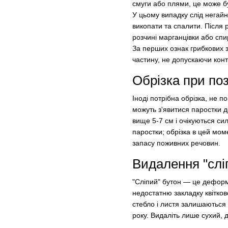
смуги або плями, це може бу
У цьому випадку слід негайн
викопати та спалити. Після 
розчині марганцівки або спир
За перших ознак грибкових за
частину, не допускаючи кон
Обрізка при по
Іноді потрібна обрізка, не 
можуть з'явитися паростки д
вище 5-7 см і очікуються си
паростки; обрізка в цей мо
запасу поживних речовин.
Видалення "слі
"Сліпий" бутон — це деформ
недостатню закладку квітков
стебло і листя залишаються
року. Видаліть лише сухий,