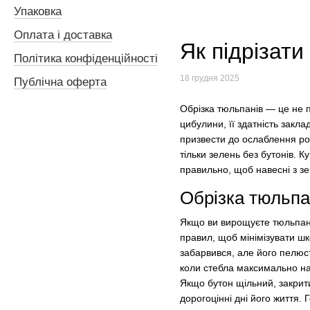
Упаковка
Оплата і доставка
Як підрізати
Політика конфіденційності
18 грудня 2025
Публічна оферта
Обрізка тюльпанів — це не 
цибулини, її здатність закла
призвести до ослаблення росл
тільки зелень без бутонів. К
правильно, щоб навесні з зе
Обрізка тюльпа
Якщо ви вирощуєте тюльпани
правил, щоб мінімізувати ш
забарвився, але його пелюст
коли стебла максимально на
Якщо бутон щільний, закритий
дорогоцінні дні його життя.