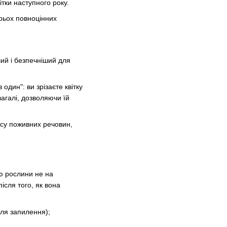
тки наступного року.
рьох повноцінних
ший і безпечніший для
один": ви зрізаєте квітку
загалі, дозволяючи їй
асу поживних речовин,
ю рослини не на
ісля того, як вона
сля запилення);