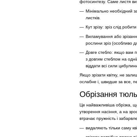
фотосинтезу. Саме листя ви
Мінімально необхідний з
листків.
Кут зрізу: зріз слід роби
Виламування або зрізання
рослини зріз (особливо д
Довге стебло: якщо вам п
з довгим стеблом на одній
віддати всі сили цибулин
Якщо зрізати квітку, не за
ослабне і, швидше за все, п
Обрізання тюльп
Це найважливіша обрізка, щ
утворення насіння, а на зро
втрачає пружність і забарв
видаляють тільки саму кв