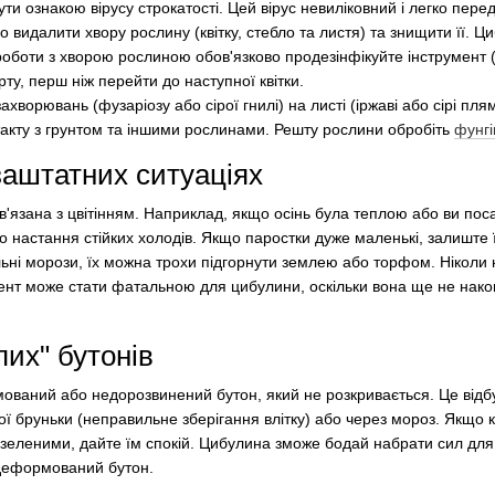
ти ознакою вірусу строкатості. Цей вірус невиліковний і легко перед
о видалити хвору рослину (квітку, стебло та листя) та знищити її. Ц
роботи з хворою рослиною обов'язково продезінфікуйте інструмент (
ту, перш ніж перейти до наступної квітки.
хворювань (фузаріозу або сірої гнилі) на листі (іржаві або сірі пл
такту з грунтом та іншими рослинами. Решту рослини обробіть
фунг
заштатних ситуаціях
пов'язана з цвітінням. Наприклад, якщо осінь була теплою або ви по
о настання стійких холодів. Якщо паростки дуже маленькі, залиште
льні морози, їх можна трохи підгорнути землею або торфом. Ніколи 
мент може стати фатальною для цибулини, оскільки вона ще не нак
пих" бутонів
ований або недорозвинений бутон, який не розкривається. Це відб
ої бруньки (неправильне зберігання влітку) або через мороз. Якщо к
 зеленими, дайте їм спокій. Цибулина зможе бодай набрати сил для 
 деформований бутон.