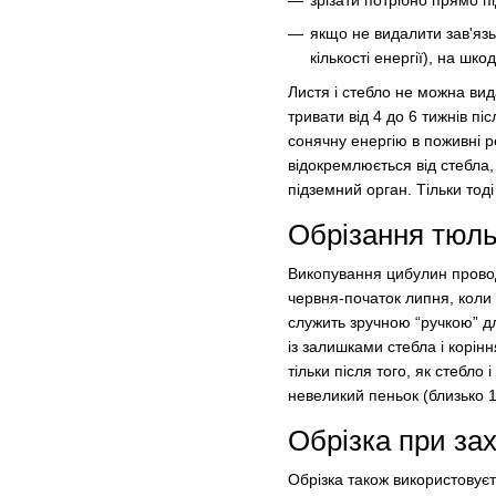
зрізати потрібно прямо пі
якщо не видалити зав'яз
кількості енергії), на ш
Листя і стебло не можна вид
тривати від 4 до 6 тижнів п
сонячну енергію в поживні 
відокремлюється від стебла,
підземний орган. Тільки тод
Обрізання тюль
Викопування цибулин проводи
червня-початок липня, коли 
служить зручною “ручкою” д
із залишками стебла і корін
тільки після того, як стебло
невеликий пеньок (близько 1-
Обрізка при за
Обрізка також використовує