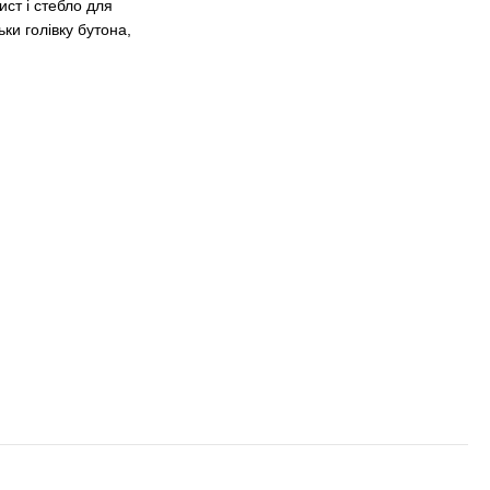
ст і стебло для
ки голівку бутона,