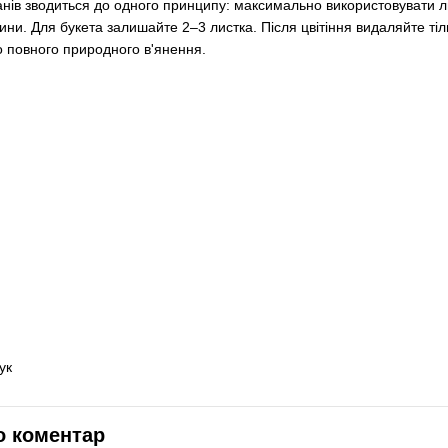
анів зводиться до одного принципу: максимально використовувати ли
ини. Для букета залишайте 2–3 листка. Після цвітіння видаляйте тіль
о повного природного в'янення.
ук
о коментар