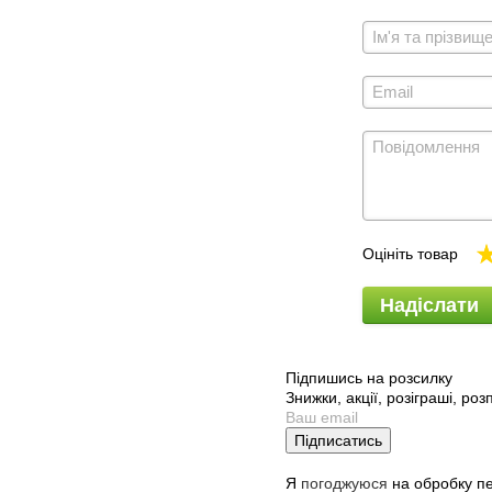
Оцініть товар
Надіслати
Підпишись на розсилку
Знижки, акції, розіграші, ро
Підписатись
Я
погоджуюся
на обробку п