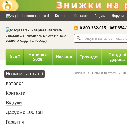
Дозвольте сайту megasad.net
відправляти вам сповіщення на
Новини та статті
Каталог
Контакти
Відгуки
Даруємо 
робочий стіл.
0 800 332-015,
067 654-
Заборонити
Доз
Powered by SendPulse
Новинки
Плодові
Акції
Насіння
Троянди
2026
дерева
Новини та статті
Головна
Новини та статті
Як
Каталог
Контакти
Відгуки
Даруємо 100 грн
Гарантія