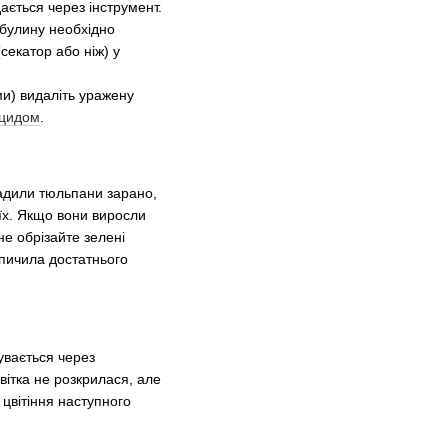
ається через інструмент.
ибулину необхідно
секатор або ніж) у
ями) видаліть уражену
іцидом
.
садили тюльпани зарано,
 їх. Якщо вони виросли
не обрізайте зелені
опичила достатнього
увається через
вітка не розкрилася, але
цвітіння наступного