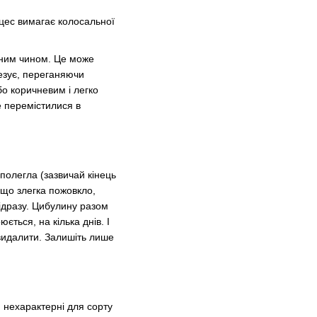
оцес вимагає колосальної
одним чином. Це може
тезує, переганяючи
о коричневим і легко
е перемістилися в
полегла (зазвичай кінець
 що злегка пожовкло,
ідразу. Цибулину разом
ться, на кілька днів. І
о видалити. Залишіть лише
 нехарактерні для сорту