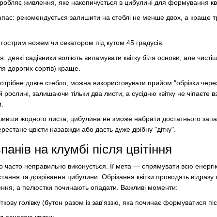
робляє живлення, яке накопичується в цибулині для формування кві
апас: рекомендується залишити на стеблі не менше двох, а краще т
ти гострим ножем чи секатором під кутом 45 градусів.
: деякі садівники воліють виламувати квітку біля основи, але чисті
ля дорогих сортів) краще.
отрібне довге стебло, можна використовувати прийом "обрізки через 
 рослині, залишаючи тільки два листи, а сусідню квітку не чіпаєте в
и.
лишивши жодного листа, цибулина не зможе набрати достатнього зап
ерестане цвісти назавжди або дасть дуже дрібну "дітку".
анів на клумбі після цвітіння
о часто неправильно виконується. Її мета — спрямувати всю енергі
стання та дозрівання цибулини. Обрізання квітки проводять відразу п
лення, а пелюстки починають опадати. Важливі моменти:
іткову голівку (бутон разом із зав'яззю, яка починає формуватися пі