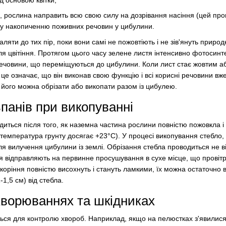
д основою квітки;
ь, рослина направить всю свою силу на дозрівання насіння (цей пр
коду накопиченню поживних речовин у цибулини.
аляти до тих пір, поки вони самі не пожовтіють і не зів'януть прир
ісля цвітіння. Протягом цього часу зелене листя інтенсивно фотосин
речовини, що переміщуються до цибулини. Коли лист стає жовтим аб
 це означає, що він виконав свою функцію і всі корисні речовини вж
і його можна обрізати або викопати разом із цибулею.
панів при викопуванні
ться після того, як наземна частина рослини повністю пожовкла і 
температура грунту досягає +23°C). У процесі викопування стебло,
ля вилучення цибулини із землі. Обрізання стебла проводиться не в
ня відправляють на первинне просушування в сухе місце, що провітрює
 і коріння повністю висохнуть і стануть ламкими, їх можна остаточн
1,5 см) від стебла.
хворюваннях та шкідниках
ться для контролю хвороб. Наприклад, якщо на пелюстках з'явилися