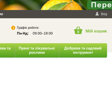
йності
кр
Публічна оферта
Вхід
Графік роботи:
Мій кошик
0
Пн-Нд:
09:00–18:00
ева та
Пряні та лікувальні
Добрива та садовий
рослини
інструмент