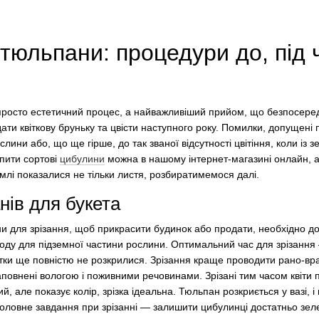
 тюльпани: процедури до, під ч
просто естетичний процес, а найважливіший прийом, що безпосеред
дати квіткову бруньку та цвісти наступного року. Помилки, допущені 
ини або, що ще гірше, до так званої відсутності цвітіння, коли із з
упити сортові
цибулини
можна в нашому інтернет-магазині онлайн, а
млі показалися не тільки листя, розбиратимемося далі.
нів для букета
 для зрізання, щоб прикрасити будинок або продати, необхідно д
коду для підземної частини рослини. Оптимальний час для зрізання
ки ще повністю не розкрилися. Зрізання краще проводити рано-вран
повнені вологою і поживними речовинами. Зрізані тим часом квіти 
, але показує колір, зрізка ідеальна. Тюльпан розкриється у вазі, і
 Головне завдання при зрізанні — залишити цибулинці достатньо зел