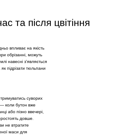
ас та після цвітіння
ньо впливає на якість
при обрізанні, можуть
емлі навесні з'являється
 як підрізати тюльпани
отримуватись суворих
 — коли бутон вже
ці або пізно ввечері,
простоять довше.
 ви не втратите
еної маси для