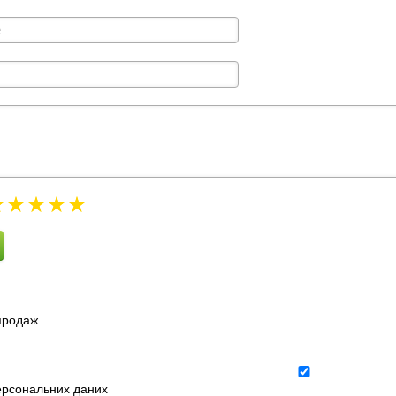
зпродаж
ерсональних даних