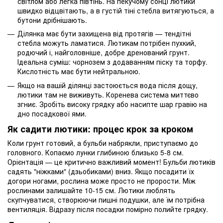
світлом або легка півтінь. На пекучому сонці лютики
швидко відцвітають, а в густій ​​тіні стебла витягуються, а
бутони дрібнішають.
Ділянка має бути захищена від протягів — тендітні
стебла можуть ламатися. Лютикам потрібен пухкий,
родючий і, найголовніше, добре дренований грунт.
Ідеальна суміш: чорнозем з додаванням піску та торфу.
Кислотність має бути нейтральною.
Якщо на вашій ділянці застоюється вода після дощу,
лютики там не виживуть. Коренева система миттєво
згниє. Зробіть високу грядку або насипте шар гравію на
дно посадкової ями.
Як садити лютики: процес крок за кроком
Коли грунт готовий, а бульби набрякли, приступаємо до
головного. Копаємо лунки глибиною близько 5-8 см.
Орієнтація — це критично важливий момент! Бульби лютиків
садять "ніжками" (дзьобиками) вниз. Якщо посадити їх
догори ногами, рослина може просто не прорости. Між
рослинами залишайте 10-15 см. Лютики люблять
скупчуватися, створюючи пишні подушки, але їм потрібна
вентиляція. Відразу після посадки помірно полийте грядку.