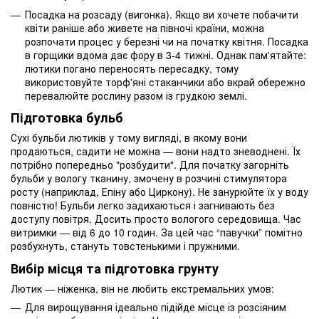
Посадка на розсаду (вигонка). Якщо ви хочете побачити
квіти раніше або живете на півночі країни, можна
розпочати процес у березні чи на початку квітня. Посадка
в горщики вдома дає фору в 3-4 тижні. Однак пам'ятайте:
лютики погано переносять пересадку, тому
використовуйте торф'яні стаканчики або вкрай обережно
перевалюйте рослину разом із грудкою землі.
Підготовка бульб
Сухі бульби лютиків у тому вигляді, в якому вони
продаються, садити не можна — вони надто зневоднені. Їх
потрібно попередньо "розбудити". Для початку загорніть
бульби у вологу тканину, змочену в розчині стимулятора
росту (наприклад, Епіну або Циркону). Не занурюйте їх у воду
повністю! Бульби легко задихаються і загнивають без
доступу повітря. Досить просто вологого середовища. Час
витримки — від 6 до 10 годин. За цей час “павучки” помітно
розбухнуть, стануть товстенькими і пружними.
Вибір місця та підготовка грунту
Лютик — ніженка, він не любить екстремальних умов:
Для вирощування ідеально підійде місце із розсіяним