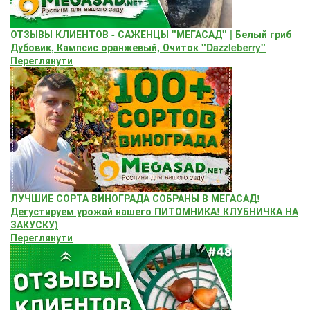
ОТЗЫВЫ КЛИЕНТОВ - САЖЕНЦЫ "МЕГАСАД" | Белый гриб
Дубовик, Кампсис оранжевый, Очиток "Dazzleberry"
Переглянути
ЛУЧШИЕ СОРТА ВИНОГРАДА СОБРАНЫ В МЕГАСАД!
Дегустируем урожай нашего ПИТОМНИКА! КЛУБНИЧКА НА
ЗАКУСКУ)
Переглянути