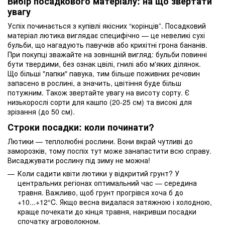
Вибір посадкового матеріалу: на що звертати
увагу
Успіх починається з купівлі якісних “корінців”. Посадковий
матеріал лютика виглядає специфічно — це невеликі сухі
бульби, що нагадують павучків або крихітні грона бананів.
При покупці зважайте на зовнішній вигляд: бульби повинні
бути твердими, без ознак цвілі, гнилі або м'яких ділянок.
Що більші "лапки" павука, тим більше поживних речовин
запасено в рослині, а значить, цвітіння буде більш
потужним. Також звертайте увагу на висоту сорту. Є
низькорослі сорти для кашпо (20-25 см) та високі для
зрізання (до 50 см).
Строки посадки: коли починати?
Лютики — теплолюбні рослини. Вони вкрай чутливі до
заморозків, тому поспіх тут може занапастити всю справу.
Висаджувати рослину під зиму не можна!
Коли садити квіти лютики у відкритий грунт? У
центральних регіонах оптимальний час — середина
травня. Важливо, щоб грунт прогрівся хоча б до
+10...+12°C. Якщо весна видалася затяжною і холодною,
краще почекати до кінця травня, накривши посадки
спочатку агроволокном.