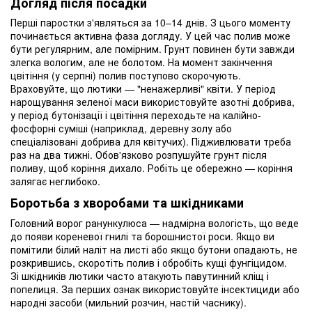
Догляд після посадки
Перші паростки з'являться за 10–14 днів. З цього моменту
починається активна фаза догляду. У цей час полив може
бути регулярним, але помірним. Грунт повинен бути завжди
злегка вологим, але не болотом. На момент закінчення
цвітіння (у серпні) полив поступово скорочують.
Враховуйте, що лютики — "ненажерливі" квіти. У період
нарощування зеленої маси використовуйте азотні добрива,
у період бутонізації і цвітіння переходьте на калійно-
фосфорні суміші (наприклад, деревну золу або
спеціалізовані добрива для квітучих). Підживлювати треба
раз на два тижні. Обов'язково розпушуйте грунт після
поливу, щоб коріння дихало. Робіть це обережно — коріння
залягає неглибоко.
Боротьба з хворобами та шкідниками
Головний ворог ранункулюса — надмірна вологість, що веде
до появи кореневої гнилі та борошнистої роси. Якщо ви
помітили білий наліт на листі або якщо бутони опадають, не
розкрившись, скоротіть полив і обробіть кущі фунгіцидом.
Зі шкідників лютики часто атакують павутинний кліщ і
попелиця. За перших ознак використовуйте інсектициди або
народні засоби (мильний розчин, настій часнику).