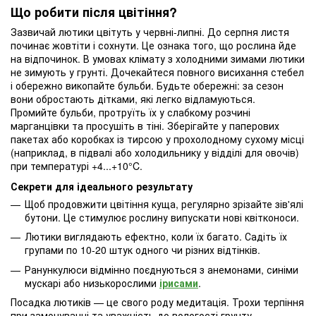
Що робити після цвітіння?
Зазвичай лютики цвітуть у червні-липні. До серпня листя
починає жовтіти і сохнути. Це ознака того, що рослина йде
на відпочинок. В умовах клімату з холодними зимами лютики
не зимують у грунті. Дочекайтеся повного висихання стебел
і обережно викопайте бульби. Будьте обережні: за сезон
вони обростають дітками, які легко відламуються.
Промийте бульби, протруїть їх у слабкому розчині
марганцівки та просушіть в тіні. Зберігайте у паперових
пакетах або коробках із тирсою у прохолодному сухому місці
(наприклад, в підвалі або холодильнику у відділі для овочів)
при температурі +4...+10°C.
Секрети для ідеального результату
Щоб продовжити цвітіння куща, регулярно зрізайте зів'ялі
бутони. Це стимулює рослину випускати нові квітконоси.
Лютики виглядають ефектно, коли їх багато. Садіть їх
групами по 10-20 штук одного чи різних відтінків.
Ранункулюси відмінно поєднуються з анемонами, синіми
мускарі або низькорослими
ірисами
.
Посадка лютиків — це свого роду медитація. Трохи терпіння
при замочуванні та уважність до вологості грунту