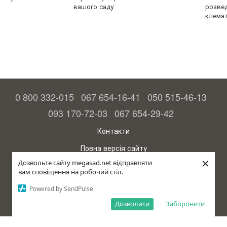
вашого саду
розве
клемат
0 800 332-015
067 654-16-41
050 515-46-13
093 170-72-03
067 654-29-42
Контакти
Повна версія сайту
×
Дозвольте сайту megasad.net відправляти
© 2015—2026
вам сповіщення на робочий стіл.
Megasad – гарантія високого врожаю
Powered by SendPulse
рус (країна-терорист)
Дозволити
Заборонити