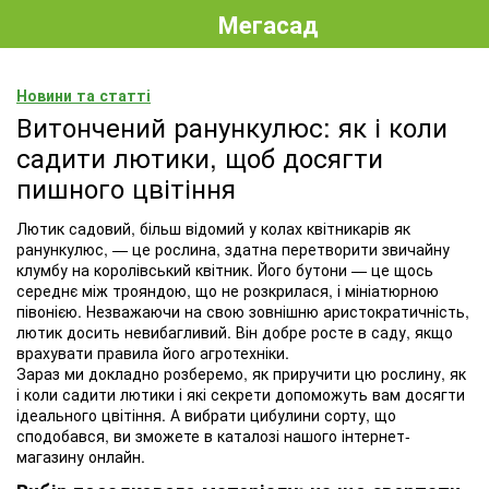
Мегасад
Новини та статті
Витончений ранункулюс: як і коли
садити лютики, щоб досягти
пишного цвітіння
Лютик садовий, більш відомий у колах квітникарів як
ранункулюс, — це рослина, здатна перетворити звичайну
клумбу на королівський квітник. Його бутони — це щось
середнє між трояндою, що не розкрилася, і мініатюрною
півонією. Незважаючи на свою зовнішню аристократичність,
лютик досить невибагливий. Він добре росте в саду, якщо
врахувати правила його агротехніки.
Зараз ми докладно розберемо, як приручити цю рослину, як
і коли садити лютики і які секрети допоможуть вам досягти
ідеального цвітіння. А вибрати цибулини сорту, що
сподобався, ви зможете в каталозі нашого інтернет-
магазину онлайн.