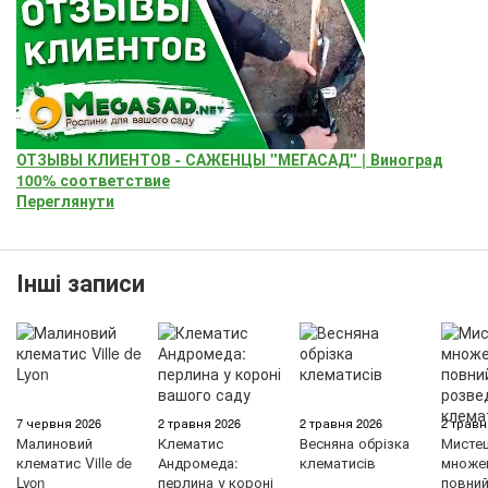
ОТЗЫВЫ КЛИЕНТОВ - САЖЕНЦЫ "МЕГАСАД" | Виноград
100% соответствие
Переглянути
Інші записи
7 червня 2026
2 травня 2026
2 травня 2026
2 травн
Малиновий
Клематис
Весняна обрізка
Мисте
клематис Ville de
Андромеда:
клематисів
множен
Lyon
перлина у короні
повний 