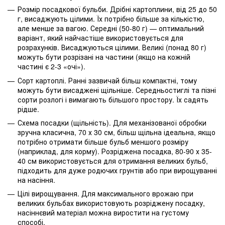
Розмір посадкової бульби. Дрібні картоплини, від 25 до 50
г, висаджують цілими. Їх потрібно більше за кількістю,
але менше за вагою. Середні (50-80 г) — оптимальний
варіант, який найчастіше використовується для
розрахунків. Висаджуються цілими. Великі (понад 80 г)
можуть бути розрізані на частини (якщо на кожній
частині є 2-3 «очі»).
Сорт картоплі. Ранні зазвичай більш компактні, тому
можуть бути висаджені щільніше. Середньостиглі та пізні
сорти розлогі і вимагають більшого простору. Їх садять
рідше.
Схема посадки (щільність). Для механізованої обробки
зручна класична, 70 х 30 см, більш щільна ідеальна, якщо
потрібно отримати більше бульб меншого розміру
(наприклад, для корму). Розріджена посадка, 80-90 х 35-
40 см використовується для отримання великих бульб,
підходить для дуже родючих грунтів або при вирощуванні
на насіння.
Цілі вирощування. Для максимального врожаю при
великих бульбах використовують розріджену посадку,
насіннєвий матеріал можна виростити на густому
способі.