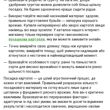
удобрених грунтах можна дозволити собі більш щільну
посадку. На бідних однозначно краще садити рідше.
Використовуйте якісний насіннєвий матеріал: здорові,
правильно підготовлені бульби — запорука хорошого
врожаю. Купівля неперевіреної або хворої картоплі зведе
нанівець всі ваші зусилля. У каталозі нашого інтернет-
магазину тільки перевірені сорти і високоякісна
посадкова картопля
, яку ви можете замовити онлайн.
Точно виміряйте свою ділянку: перш ніж купувати
картоплю, виміряйте площу, щоб уникнути надлишків або
зіткнутися з нестачею в найневідповідніший момент.
Враховуйте особливості сорту: ранні та пізньостиглі
сорти для високої врожайності можуть вимагати різної
щільності посадки.
Посадка картоплі — це цілий агротехнічний процес, де
кожен етап важливий. Правильний розрахунок кількості
посадкового матеріалу на сотку всього лише одна з
цеглинок у фундаменті рясного врожаю. Але він є критично
важливим. Враховуючи всі перераховані фактори і
адаптуючи їх під свої умови, ви зможете досягти відмінних
результатів і насолодитися смачною, вирощеною своїми