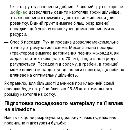
Якість грунту і внесення добрив. Родючий грунт і хороше
добриво
дозволяють садити картоплю трохи щільніше,
так як рослини отримують достатньо живлення для
розвитку. Бідний грунт вимагає більш розрідженої
посадки, щоб уникнути конкуренції між рослинами за
ресурси.
Спосіб посадки. Ручна посадка дозволяє максимально
точно дотримуватися схеми. Механізована посадка
(трактором) вимагає дотримання певних міжряддя, які
задаються технікою (часто 70 см), а відстань в ряду
регулюється. Посадка під солому, в гребені, в траншеї
може впливати на доступ до вологи і повітря, що побічно
впливає на оптимальну щільність.
Як правило, для більшості дачників при класичній схемі
посадки буде потрібно близько 25-35 кг оптимального
розміру картоплі на сотку.
Підготовка посадкового матеріалу та її вплив
на кількість
Навіть якщо ви розрахували ідеальну кількість, важливо
правильно підготувати бульби: