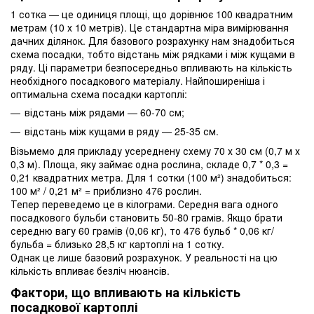
1 сотка — це одиниця площі, що дорівнює 100 квадратним
метрам (10 х 10 метрів). Це стандартна міра вимірювання
дачних ділянок. Для базового розрахунку нам знадобиться
схема посадки, тобто відстань між рядками і між кущами в
ряду. Ці параметри безпосередньо впливають на кількість
необхідного посадкового матеріалу. Найпоширеніша і
оптимальна схема посадки картоплі:
відстань між рядами — 60-70 см;
відстань між кущами в ряду — 25-35 см.
Візьмемо для прикладу усереднену схему 70 х 30 см (0,7 м х
0,3 м). Площа, яку займає одна рослина, складе 0,7 * 0,3 =
0,21 квадратних метра. Для 1 сотки (100 м²) знадобиться:
100 м² / 0,21 м² = приблизно 476 рослин.
Тепер переведемо це в кілограми. Середня вага одного
посадкового бульби становить 50-80 грамів. Якщо брати
середню вагу 60 грамів (0,06 кг), то 476 бульб * 0,06 кг/
бульба = близько 28,5 кг картоплі на 1 сотку.
Однак це лише базовий розрахунок. У реальності на цю
кількість впливає безліч нюансів.
Фактори, що впливають на кількість
посадкової картоплі