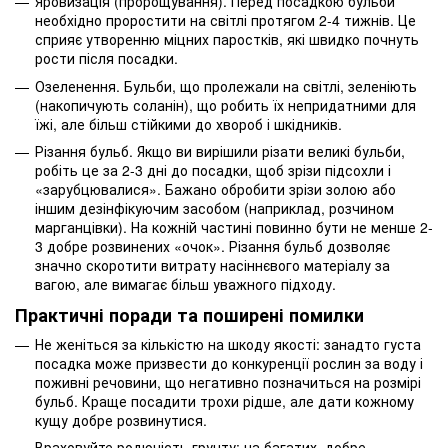
Яровизація (пророщування). Перед посадкою бульби
необхідно проростити на світлі протягом 2-4 тижнів. Це
сприяє утворенню міцних паростків, які швидко почнуть
рости після посадки.
Озеленення. Бульби, що пролежали на світлі, зеленіють
(накопичують соланін), що робить їх непридатними для
їжі, але більш стійкими до хвороб і шкідників.
Різання бульб. Якщо ви вирішили різати великі бульби,
робіть це за 2-3 дні до посадки, щоб зрізи підсохли і
«зарубцювалися». Бажано обробити зрізи золою або
іншим дезінфікуючим засобом (наприклад, розчином
марганцівки). На кожній частині повинно бути не менше 2-
3 добре розвинених «очок». Різання бульб дозволяє
значно скоротити витрату насіннєвого матеріалу за
вагою, але вимагає більш уважного підходу.
Практичні поради та поширені помилки
Не женіться за кількістю на шкоду якості: занадто густа
посадка може призвести до конкуренції рослин за воду і
поживні речовини, що негативно позначиться на розмірі
бульб. Краще посадити трохи рідше, але дати кожному
кущу добре розвинутися.
Враховуйте родючість грунту: на багатих, добре