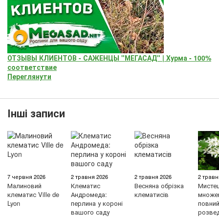
ОТЗЫВЫ КЛИЕНТОВ - САЖЕНЦЫ "МЕГАСАД" | Хурма - 100%
соответствие
Переглянути
Інші записи
7 червня 2026
2 травня 2026
2 травня 2026
2 травн
Малиновий
Клематис
Весняна обрізка
Мисте
клематис Ville de
Андромеда:
клематисів
множен
Lyon
перлина у короні
повний 
вашого саду
розве