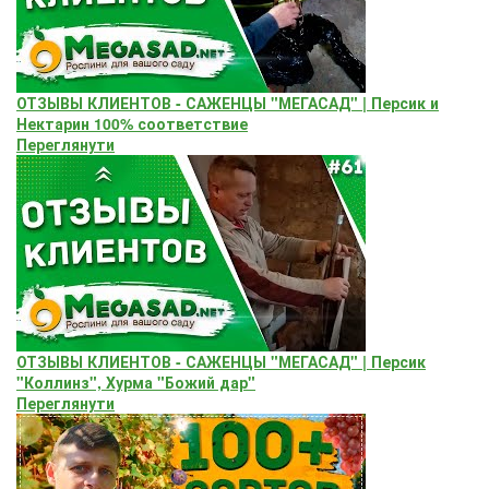
ОТЗЫВЫ КЛИЕНТОВ - САЖЕНЦЫ "МЕГАСАД" | Персик и
Нектарин 100% соответствие
Переглянути
ОТЗЫВЫ КЛИЕНТОВ - САЖЕНЦЫ "МЕГАСАД" | Персик
"Коллинз", Хурма "Божий дар"
Переглянути