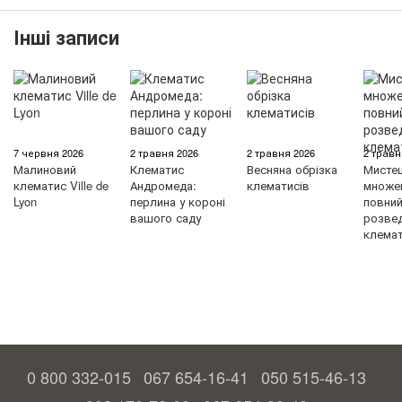
Інші записи
7 червня 2026
2 травня 2026
2 травня 2026
2 травн
Малиновий
Клематис
Весняна обрізка
Мисте
клематис Ville de
Андромеда:
клематисів
множен
Lyon
перлина у короні
повний 
вашого саду
розве
клемат
0 800 332-015
067 654-16-41
050 515-46-13