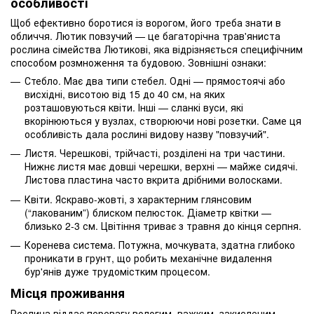
особливості
Щоб ефективно боротися із ворогом, його треба знати в
обличчя. Лютик повзучий — це багаторічна трав'яниста
рослина сімейства Лютикові, яка відрізняється специфічним
способом розмноження та будовою. Зовнішні ознаки:
Стебло. Має два типи стебел. Одні — прямостоячі або
висхідні, висотою від 15 до 40 см, на яких
розташовуються квіти. Інші — сланкі вуси, які
вкорінюються у вузлах, створюючи нові розетки. Саме ця
особливість дала рослині видову назву "повзучий".
Листя. Черешкові, трійчасті, розділені на три частини.
Нижнє листя має довші черешки, верхні — майже сидячі.
Листова пластина часто вкрита дрібними волосками.
Квіти. Яскраво-жовті, з характерним глянсовим
(“лакованим”) блиском пелюсток. Діаметр квітки —
близько 2-3 см. Цвітіння триває з травня до кінця серпня.
Коренева система. Потужна, мочкувата, здатна глибоко
проникати в грунт, що робить механічне видалення
бур'янів дуже трудомістким процесом.
Місця проживання
Рослина віддає перевагу вологим, важким, закисленим