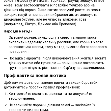
основі гліфосату (Раундап, Торнадо, Граунд) знищують все
живе, тому застосовувати їх потрібно точково або на
ділянках під парою. Якщо лютик повзучий росте на газоні,
використовуйте препарати вибіркової дії, які знищують
дводольні бур'яни, але не чіпають злакових трав
(наприклад, Лінтур, Деймос або Прополол).
Народні методи
Оцтовий розчин: суміш оцту з сіллю та милом може
випалити надземну частину рослини, але коріння часто
залишається живим, тому метод вимагає багаторазового
повторення.
Посадка сидератів: після викорчовування жовтця засійте
ділянку житом або гірчицею — вони щільно захоплюють
грунт і пригнічують ріст насіння бур'яну, що залишилося.
Профілактика появи лютика
Щоб вам не довелося заново вивчати заходи боротьби,
дотримуйтесь простих правил профілактики:
Контролюйте вологість ділянки та не допускайте
заболочування.
Не залишайте порожні ділянки землі — засівайте їх
травою чи сидератами.