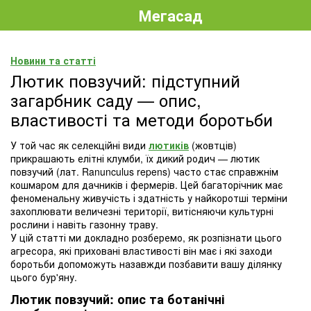
Мегасад
Новини та статті
Лютик повзучий: підступний
загарбник саду — опис,
властивості та методи боротьби
У той час як селекційні види
лютиків
(жовтців)
прикрашають елітні клумби, їх дикий родич — лютик
повзучий (лат. Ranunculus repens) часто стає справжнім
кошмаром для дачників і фермерів. Цей багаторічник має
феноменальну живучість і здатність у найкоротші терміни
захоплювати величезні території, витісняючи культурні
рослини і навіть газонну траву.
У цій статті ми докладно розберемо, як розпізнати цього
агресора, які приховані властивості він має і які заходи
боротьби допоможуть назавжди позбавити вашу ділянку
цього бур'яну.
Лютик повзучий: опис та ботанічні