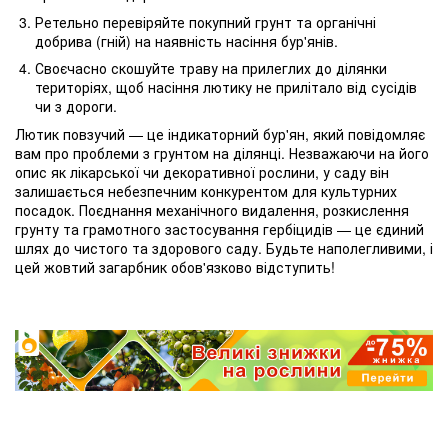
Ретельно перевіряйте покупний грунт та органічні
добрива (гній) на наявність насіння бур'янів.
Своєчасно скошуйте траву на прилеглих до ділянки
територіях, щоб насіння лютику не прилітало від сусідів
чи з дороги.
Лютик повзучий — це індикаторний бур'ян, який повідомляє
вам про проблеми з грунтом на ділянці. Незважаючи на його
опис як лікарської чи декоративної рослини, у саду він
залишається небезпечним конкурентом для культурних
посадок. Поєднання механічного видалення, розкислення
грунту та грамотного застосування гербіцидів — це єдиний
шлях до чистого та здорового саду. Будьте наполегливими, і
цей жовтий загарбник обов'язково відступить!