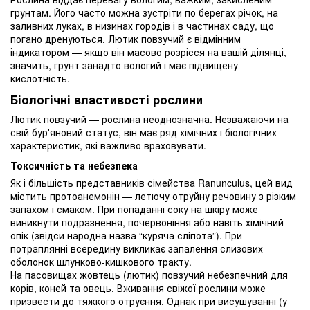
грунтам. Його часто можна зустріти по берегах річок, на
заливних луках, в низинах городів і в частинах саду, що
погано дренуються. Лютик повзучий є відмінним
індикатором — якщо він масово розрісся на вашій ділянці,
значить, грунт занадто вологий і має підвищену
кислотність.
Біологічні властивості рослини
Лютик повзучий — рослина неоднозначна. Незважаючи на
свій бур'яновий статус, він має ряд хімічних і біологічних
характеристик, які важливо враховувати.
Токсичність та небезпека
Як і більшість представників сімейства Ranunculus, цей вид
містить протоанемонін — летючу отруйну речовину з різким
запахом і смаком. При попаданні соку на шкіру може
виникнути подразнення, почервоніння або навіть хімічний
опік (звідси народна назва “куряча сліпота”). При
потраплянні всередину викликає запалення слизових
оболонок шлунково-кишкового тракту.
На пасовищах жовтець (лютик) повзучий небезпечний для
корів, коней та овець. Вживання свіжої рослини може
призвести до тяжкого отруєння. Однак при висушуванні (у