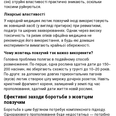
сіні) отруйні властивості практично зникають, оскільки
токсини руйнуються.
Лікарські властивості
У народній медицині лютик повзучий іноді використовують
як зовнішній засіб (у вигляді притирок) при ревматизмі,
подагрі та шкірних захворюваннях. Однак через високу
токсичність та ризик опіків офіційна медицина не
рекомендує його використання, а будь-які домашні
експерименти вимагають крайньої обережності.
Чому жовтець повзучий так важко викоренити?
Головна проблема полягає в подвійному способі
розмноження. По-перше, одна рослина здатна дати до 150–
200 насінин, які зберігають схожість у грунті до 10–20 років.
По-друге: за допомогою довгих горизонтальних пагонів
(вусів) лютик створює цілу мережу дочірніх розеток. Навіть
крихітний фрагмент кореня, залишений у землі під час
прополювання, здатний дати життя новій рослині.
Ефективні заходи боротьби з жовтцем
повзучим
Боротьба з цим бур'яном потребує комплексного підходу.
Одноразового прополювання буде недостатньо — потрібно