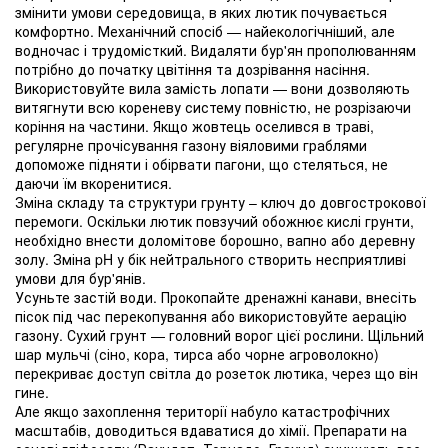
змінити умови середовища, в яких лютик почувається
комфортно. Механічний спосіб — найекологічніший, але
водночас і трудомісткий. Видаляти бур'ян прополюванням
потрібно до початку цвітіння та дозрівання насіння.
Використовуйте вила замість лопати — вони дозволяють
витягнути всю кореневу систему повністю, не розрізаючи
коріння на частини. Якщо жовтець оселився в траві,
регулярне прочісування газону віяловими граблями
допоможе підняти і обірвати пагони, що стеляться, не
даючи їм вкоренитися.
Зміна складу та структури грунту – ключ до довгострокової
перемоги. Оскільки лютик повзучий обожнює кислі грунти,
необхідно внести доломітове борошно, вапно або деревну
золу. Зміна pH у бік нейтрального створить несприятливі
умови для бур'янів.
Усуньте застій води. Прокопайте дренажні канави, внесіть
пісок під час перекопування або використовуйте аерацію
газону. Сухий грунт — головний ворог цієї рослини. Щільний
шар мульчі (сіно, кора, тирса або чорне агроволокно)
перекриває доступ світла до розеток лютика, через що він
гине.
Але якщо захоплення території набуло катастрофічних
масштабів, доводиться вдаватися до хімії. Препарати на