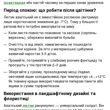
інсектициди
або настій часнику за перших ознак ураження.
Період спокою: що робити після цвітіння?
Лютик азіатський не є зимостійкою рослиною (витримує
лише короткочасне зниження до -7°C). Тому у більшості
регіонів його потрібно викопувати на зиму.
Коли листя повністю пожовкне та засохне (серпень-
вересень), обережно викопайте бульби.
Очистіть їх від землі, намагаючись не пошкодити
тендітне коріння. За літо у материнської цибулини
зазвичай наростає 3-5 діток.
Промийте, потримайте у слабкому розчині фунгіциду та
просушіть у тіні протягом 2–3 днів.
Зберігайте у сухому, прохолодному місці (підвал,
овочевий ящик холодильника) при температурі +4...+12°C.
Як тканину краще використовувати паперові пакети або
ящики із сухим торфом/піском.
Використання в ландшафтному дизайні та
флористиці
Азіатський
лютик
ранункулюс — універсальний солдат. Він