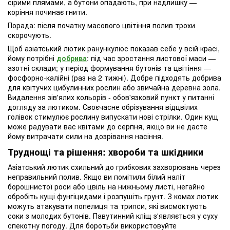
сірими плямами, а бутони опадають, при надлишку —
коріння починає гнити.
Порада: після початку масового цвітіння полив трохи
скорочують.
Щоб азіатський лютик ранункулюс показав себе у всій красі,
йому потрібні
добрива
: під час зростання листової маси —
азотні склади; у період формування бутонів та цвітіння —
фосфорно-калійні (раз на 2 тижні). Добре підходять добрива
для квітучих цибулинних рослин або звичайна деревна зола.
Видалення зів'ялих кольорів - обов'язковий пункт у питанні
догляду за лютиком. Своєчасне обрізування відцвілих
голівок стимулює рослину випускати нові стрілки. Один кущ
може радувати вас квітами до серпня, якщо ви не дасте
йому витрачати сили на дозрівання насіння.
Труднощі та рішення: хвороби та шкідники
Азіатський лютик схильний до грибкових захворювань через
неправильний полив. Якщо ви помітили білий наліт
борошнистої роси або цвіль на нижньому листі, негайно
обробіть кущі фунгіцидами і розпушіть грунт. З комах лютик
можуть атакувати попелиця та трипси, які висмоктують
соки з молодих бутонів. Павутинний кліщ з'являється у суху
спекотну погоду. Для боротьби використовуйте