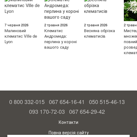
7 червня 2026
2 травня 2026
2 травня 2026
2 травн
Малиновий
Клематис
Весняна обрізка
Мисте
клематис Ville de
Андромеда:
клематисів
множен
Lyon
перлина у короні
повний 
вашого саду
розве
клемат
0 800 332-015
067 654-16-41
050 515-46-13
093 170-72-03
067 654-29-42
Контакти
Повна версія сайту