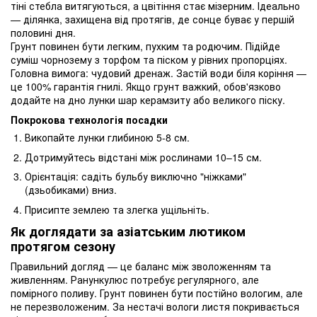
тіні стебла витягуються, а цвітіння стає мізерним. Ідеально
— ділянка, захищена від протягів, де сонце буває у першій
половині дня.
Грунт повинен бути легким, пухким та родючим. Підійде
суміш чорнозему з торфом та піском у рівних пропорціях.
Головна вимога: чудовий дренаж. Застій води біля коріння —
це 100% гарантія гнилі. Якщо грунт важкий, обов'язково
додайте на дно лунки шар керамзиту або великого піску.
Покрокова технологія посадки
Викопайте лунки глибиною 5-8 см.
Дотримуйтесь відстані між рослинами 10–15 см.
Орієнтація: садіть бульбу виключно "ніжками"
(дзьобиками) вниз.
Присипте землею та злегка ущільніть.
Як доглядати за азіатським лютиком
протягом сезону
Правильний догляд — це баланс між зволоженням та
живленням. Ранункулюс потребує регулярного, але
помірного поливу. Грунт повинен бути постійно вологим, але
не перезволоженим. За нестачі вологи листя покривається