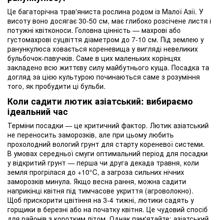
Це багаторічна трав'яниста рослина родом із Малої Азії. У
висоту воно досягає 30-50 см, має глибоко розсічене листя і
потужні квітконоси. Головна цінність — махрові або
густомахрові суцвіття діаметром до 7-10 см. Під землею у
ранункулюса ховається кореневища у вигляді невеликих
бульбочок-павучків. Саме в цих маленьких корінцях
закладено всю життєву силу майбутнього куща. Посадка та
догляд за цією культурою починаються саме з розуміння
того, як пробудити ці бульби.
Коли садити лютик азіатський: вибираємо
ідеальний час
Терміни посадки — це критичний фактор. Лютик азіатський
не переносить заморозків, але при цьому любить
прохолодний вологий грунт для старту кореневої системи.
В умовах середньої смуги оптимальний період для посадки
у відкритий грунт — перша чи друга декада травня, коли
земля прогрілася до +10°C, а загроза сильних нічних
заморозків минула. Якщо весна рання, можна садити
наприкінці квітня під тимчасове укриття (агроволокно).
Щоб прискорити цвітіння на 3-4 тижні, лютики садять у
горщики в березні або на початку квітня. Це чудовий спосіб
для районів з коротким літом. Однак пам'ятайте: азіатський