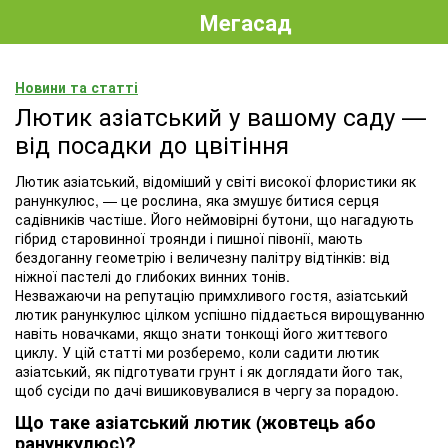
Мегасад
Новини та статті
Лютик азіатський у вашому саду —
від посадки до цвітіння
Лютик азіатський, відоміший у світі високої флористики як
ранункулюс, — це рослина, яка змушує битися серця
садівників частіше. Його неймовірні бутони, що нагадують
гібрид старовинної троянди і пишної півонії, мають
бездоганну геометрію і величезну палітру відтінків: від
ніжної пастелі до глибоких винних тонів.
Незважаючи на репутацію примхливого гостя, азіатський
лютик ранункулюс цілком успішно піддається вирощуванню
навіть новачками, якщо знати тонкощі його життєвого
циклу. У цій статті ми розберемо, коли садити лютик
азіатський, як підготувати грунт і як доглядати його так,
щоб сусіди по дачі вишиковувалися в чергу за порадою.
Що таке азіатський лютик (жовтець або
ранункулюс)?