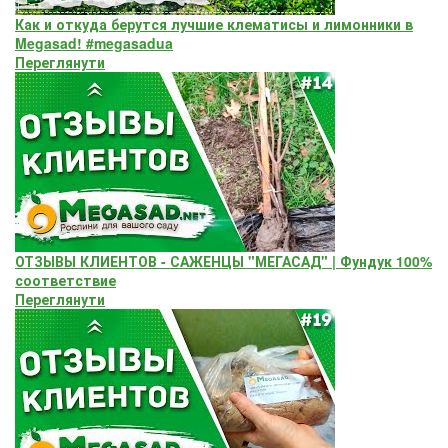
Как и откуда берутся лучшие клематисы и лимонники в
Megasad! #megasadua
Переглянути
ОТЗЫВЫ КЛИЕНТОВ - САЖЕНЦЫ "МЕГАСАД" | Фундук 100%
соответствие
Переглянути