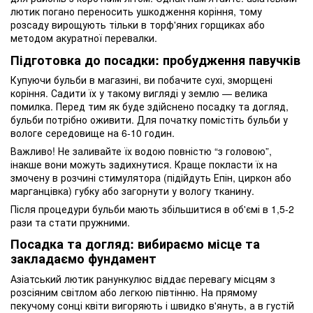
лютик погано переносить ушкодження коріння, тому
розсаду вирощують тільки в торф'яних горщиках або
методом акуратної перевалки.
Підготовка до посадки: пробудження павучків
Купуючи бульби в магазині, ви побачите сухі, зморщені
коріння. Садити їх у такому вигляді у землю — велика
помилка. Перед тим як буде здійснено посадку та догляд,
бульби потрібно оживити. Для початку помістіть бульби у
вологе середовище на 6-10 годин.
Важливо! Не заливайте їх водою повністю “з головою”,
інакше вони можуть задихнутися. Краще покласти їх на
змочену в розчині стимулятора (підійдуть Епін, циркон або
марганцівка) губку або загорнути у вологу тканину.
Після процедури бульби мають збільшитися в об'ємі в 1,5-2
рази та стати пружними.
Посадка та догляд: вибираємо місце та
закладаємо фундамент
Азіатський лютик ранункулюс віддає перевагу місцям з
розсіяним світлом або легкою півтінню. На прямому
пекучому сонці квіти вигоряють і швидко в'януть, а в густій ​​