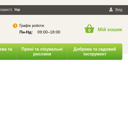
ерорист)
онфіденційності
Укр
Публічна оферта
Вхід
Графік роботи:
Мій кошик
0
Пн-Нд:
09:00–18:00
ева та
Пряні та лікувальні
Добрива та садовий
рослини
інструмент