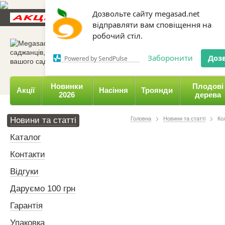
Дозвольте сайту megasad.net
Новини та статті
Каталог
Контакти
Відгуки
відправляти вам сповіщення на
робочий стіл.
0 800 332-015,
067 654-
Заборонити
Доз
Powered by SendPulse
Новинки
Плодові
Акції
Насіння
Троянди
2026
дерева
Новини та статті
Головна
Новини та статті
Ко
Каталог
Контакти
Відгуки
Даруємо 100 грн
Гарантія
Упаковка