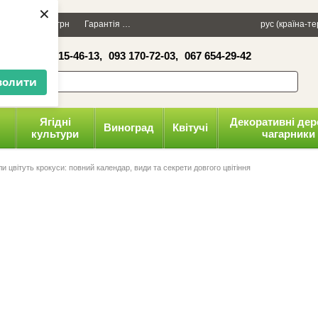
×
Даруємо 100 грн
Гарантія
Упаковка
Оплата і доставка
рус (країна-т
Політика к
16-41,
050 515-46-13,
093 170-72-03,
067 654-29-42
волити
Ягідні
Декоративні дер
Виноград
Квітучі
культури
чагарники
ли цвітуть крокуси: повний календар, види та секрети довгого цвітіння