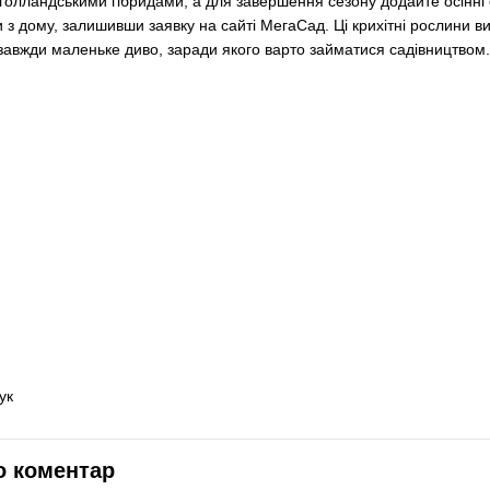
 голландськими гібридами, а для завершення сезону додайте осінні 
 з дому, залишивши заявку на сайті МегаСад. Ці крихітні рослини в
 завжди маленьке диво, заради якого варто займатися садівництвом.
ук
о коментар