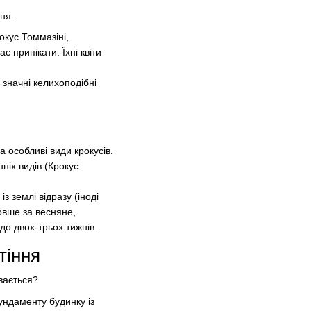
вня.
окус Томмазіні,
 припікати. Їхні квіти
 значні келихоподібні
а особливі види крокусів.
ніх видів (Крокус
із землі відразу (іноді
довше за весняне,
 до двох-трьох тижнів.
тіння
увається?
фундаменту будинку із