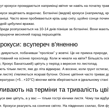
 тут крокуси прокидаються наприкінці квітня чи навіть на початку тра
окуси зацвітають водночас. Ботанічні (видові) крокуси (наприклад, кр
аніші. Часто вони пробиваються крізь шар снігу, щойно сонце починає
 одній цибулині вражає.
ібриди розпускаються на 10-14 днів пізніше за ботанічні. Вони мають
завершуючи весняний парад першоцвітів.
крокуси: всупереч в'яненню
в дивуються, побачивши “проліски” у жовтні. Це не примха природи, 
тований на осінню прохолоду. Коли ж чекати на квіти? Більшість осін
, Крокус Банатський) цвітуть у період з вересня по листопад.
ть тільки листя, яке до літа відмирає. А восени, коли грунт остигає, 
и листя) з'являються яскраві бутони. Осіннє цвітіння часто триває 
ратурах (+5...+10°C) віночки квітів зберігаються в ідеальному стані
ливають на терміни та тривалість цві
куси вже цвітуть, а у вас — тільки гострі кінчики листя. Чому так відб
ія. Крокуси реагують на сонячне світло. На південних схилах, біля 