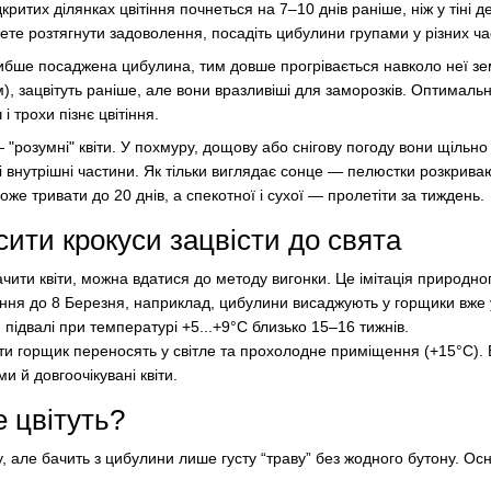
критих ділянках цвітіння почнеться на 7–10 днів раніше, ніж у тіні д
ете розтягнути задоволення, посадіть цибулини групами у різних ча
ибше посаджена цибулина, тим довше прогрівається навколо неї зе
м), зацвітуть раніше, але вони вразливіші для заморозків. Оптималь
і трохи пізнє цвітіння.
 "розумні" квіти. У похмуру, дощову або снігову погоду вони щільно
 внутрішні частини. Як тільки виглядає сонце — пелюстки розкрива
оже тривати до 20 днів, а спекотної і сухої — пролетіти за тиждень.
сити крокуси зацвісти до свята
ити квіти, можна вдатися до методу вигонки. Це імітація природно
іння до 8 Березня, наприклад, цибулини висаджують у горщики вже у
підвалі при температурі +5...+9°C близько 15–16 тижнів.
ати горщик переносять у світле та прохолодне приміщення (+15°C). Б
и й довгоочікувані квіти.
е цвітуть?
у, але бачить з цибулини лише густу “траву” без жодного бутону. Осн