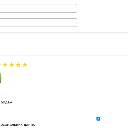
зпродаж
ерсональних даних