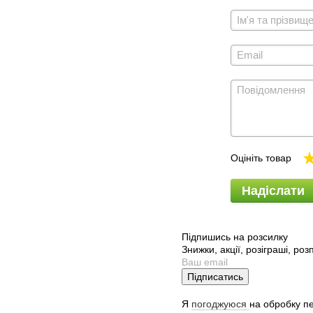
Оцініть товар
Надіслати
Підпишись на розсилку
Знижки, акції, розіграші, ро
Підписатись
Я
погоджуюся
на обробку п