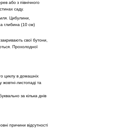
ерев або з північного
стинах саду.
мля. Цибулини,
на глибина (10 см)
 закривають свої бутони,
ються. Прохолодної
го циклу в домашніх
 жовтні-листопаді та
уквально за кілька днів
овні причини відсутності