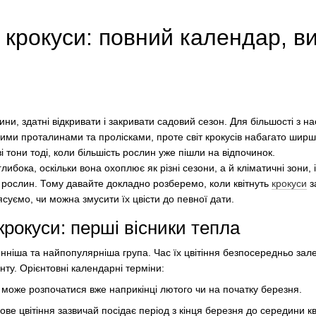
 крокуси: повний календар, в
ини, здатні відкривати і закривати садовий сезон. Для більшості з н
ми проталинами та пролісками, проте світ крокусів набагато ширши
 тони тоді, коли більшість рослин уже пішли на відпочинок.
либока, оскільки вона охоплює як різні сезони, а й кліматичні зони, і 
 рослин. Тому давайте докладно розберемо, коли квітнуть
крокуси
з
ясуємо, чи можна змусити їх цвісти до певної дати.
крокуси: перші вісники тепла
ніша та найпопулярніша група. Час їх цвітіння безпосередньо зале
унту. Орієнтовні календарні терміни:
ня може розпочатися вже наприкінці лютого чи на початку березня.
ве цвітіння зазвичай посідає період з кінця березня до середини кв