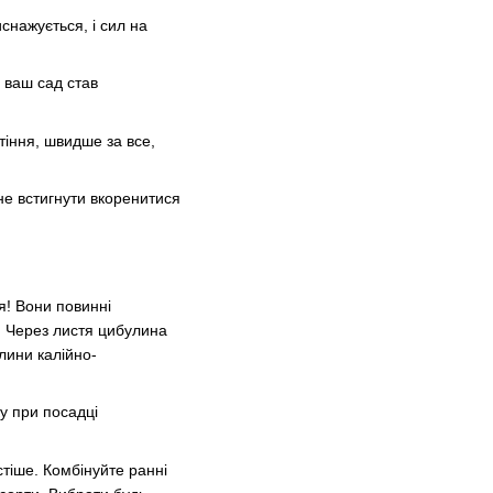
снажується, і сил на
 ваш сад став
тіння, швидше за все,
не встигнути вкоренитися
я! Вони повинні
. Через листя цибулина
лини калійно-
у при посадці
тіше. Комбінуйте ранні