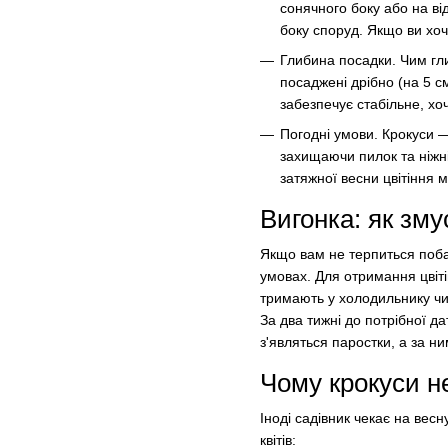
сонячного боку або на від
боку споруд. Якщо ви хоч
Глибина посадки. Чим гл
посаджені дрібно (на 5 с
забезпечує стабільне, хоч 
Погодні умови. Крокуси —
захищаючи пилок та ніжні
затяжної весни цвітіння м
Вигонка: як зму
Якщо вам не терпиться побач
умовах. Для отримання цвіт
тримають у холодильнику чи 
За два тижні до потрібної д
з'являться паростки, а за ним
Чому крокуси н
Іноді садівник чекає на весн
квітів: