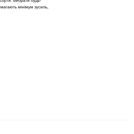
сорти. Вибрати будь-
имагають мінімум зусиль,