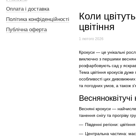
Оплата і доставка
Коли цвітуть
Політика конфіденційності
цвітіння
Публічна оферта
1 лютого 2026
Крокуси — це унікальні росл
виключно з першими весняни
розфарбовують сад у яскраві
Тема цвітіння крокусів дуже г
особливості цих дивовижних
та погодних умов, а також з'
Весняноквітучі 
Весняні крокуси — найчислен
танення снігу та прогріву гр
Південні регіони: цвітін
Центральна частина: масо