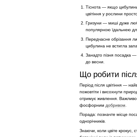
Тіснота — якщо цибулини 
цвітіння у рослини прост
Гризуни — миші дуже люб
популярною їдальнею дл
Передчасне обрізання лис
цибулина не встигла зап
Занадто пізня посадка —
до весни.
Що робити після
Період після цвітіння — най
пожовтіти і висохнути приро
отримує живлення. Важливо й
фосфорним
добривом
.
Порада: позначте місце пос
однорічників.
Знаючи, коли цвіте крокус, 