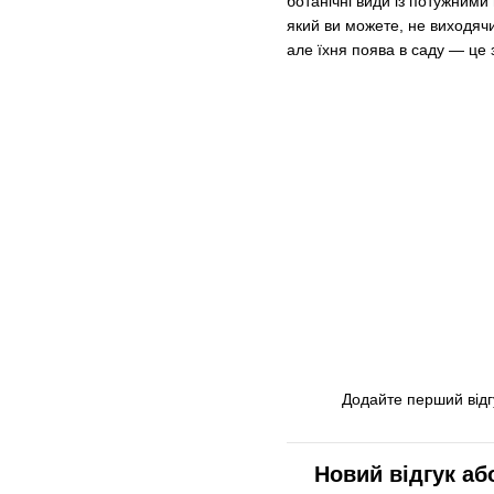
ботанічні види із потужними
який ви можете, не виходячи
але їхня поява в саду — це
Додайте перший відг
Новий відгук аб