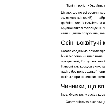
Північні регіони України:
Цікаво, що не всі весняні кр
золотисто-квітковий) — найр
дрібніші, але їх кількість на
Крупноквіткові голландські г
квіти і цвітуть потужніше, 
Осінньоквітучі 
Багато садівників-початківці
Їхній біологічний цикл налаш
прекрасний, Крокус посівний
Навесні такі крокуси випускаю
навіть без попередньої появ
оскільки при невисоких темпе
Чинники, що вп
Іноді буває так: у сусіда кро
Освітленість та експозиц