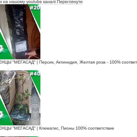
ти на нашому youtube каналі
Переглянути
Ы "МЕГАСАД" | Персик, Актинидия, Желтая роза - 100% соответ
ЦЫ "МЕГАСАД" | Клематис, Пионы 100% соответствие