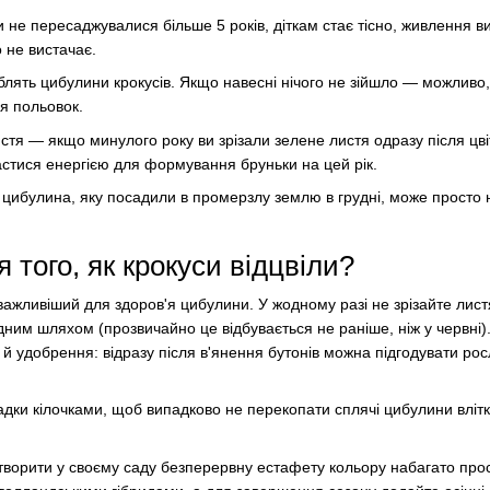
не пересаджувалися більше 5 років, діткам стає тісно, ​​живлення ви
о не вистачає.
лять цибулини крокусів. Якщо навесні нічого не зійшло — можливо,
я польовок.
тя — якщо минулого року ви зрізали зелене листя одразу після цві
астися енергією для формування бруньки на цей рік.
 цибулина, яку посадили в промерзлу землю в грудні, може просто 
 того, як крокуси відцвіли?
важливіший для здоров'я цибулини. У жодному разі не зрізайте лист
дним шляхом (прозвичайно це відбувається не раніше, ніж у червні)
 удобрення: відразу після в'янення бутонів можна підгодувати рос
адки кілочками, щоб випадково не перекопати сплячі цибулини влітк
створити у своєму саду безперервну естафету кольору набагато прос