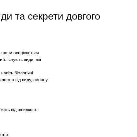
иди та секрети довгого
ас вони асоціюються
й. Існують види, які
навіть біологічні
алежно від виду, регіону
жить від швидкості
ітня.