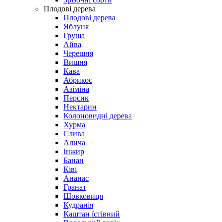
Плодові дерева
Плодові дерева
Яблуня
Груша
Айва
Черешня
Вишня
Кава
Абрикос
Азіміна
Персик
Нектарин
Колоновидні дерева
Хурма
Слива
Алича
Інжир
Банан
Ківі
Ананас
Гранат
Шовковиця
Кудранія
Каштан їстівний