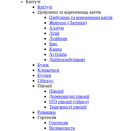
Квітучі
Квітучі
Цибулини та кореневища квітів
Цибулини та кореневища квітів
Жовтець (Лютики)
Алліум
Лілія
Лілійник
Ірис
Канна
Астільба
Дрібноцибулькові
Бузок
Клематиси
Будлея
Гібіскус
Півонії
Півонії
Деревовидні півонії
ІТО півонії (гібрид)
Трав'янисті півонії
Ромашки
Гортензія
Гортензія
Великолиста