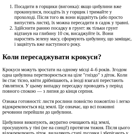
Посадити в горщики (вигонка): якщо цибулини вже
прокинулися, посадіть їх у горщик і тримайте у
прохолоді. Після того як вони відцвітуть (або просто
випустять листя), їх можна пересадити в садок у травні.
Здійснити ранню посадку в грунт: як тільки грунт
відтанув на глибину 10 см, висаджуйте їх. Вони
наростять зелену масу, сформують цибулину, що заміщає,
і зацвітуть вже наступного року.
Коли пересаджувати крокуси?
Крокуси можуть зростати на одному місці 4–6 років. Згодом
одна цибулина перетворюється на ціле "гніздо" з діток. Коли
їм стає тісно, ​​квіти дрібнішають, а іноді взагалі перестають
з'являтися. У цьому випадку пересадку проводять у період
повного спокою — з липня до кінця серпня.
Ознака готовності: листя рослини повністю пожовтіло і легко
відокремлюється від землі. Це означає, що всі поживні
речовини перейшли до цибулини.
Цибулини викопують, акуратно очищають від землі,
просушують у тіні (не на сонці!) протягом тижня. Після цього
відокремлюють діток, видаляють старі лусочки і зберігають у