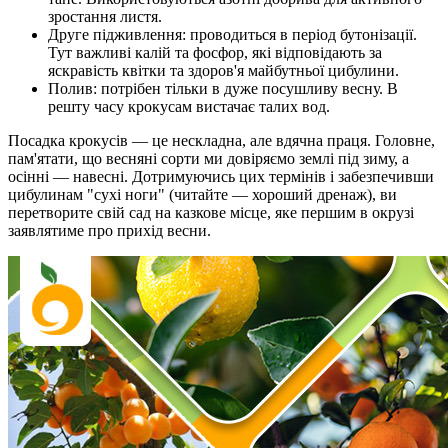
зростання листя.
Друге підживлення: проводиться в період бутонізації.
Тут важливі калій та фосфор, які відповідають за
яскравість квітки та здоров'я майбутньої цибулини.
Полив: потрібен тільки в дуже посушливу весну. В
решту часу крокусам вистачає талих вод.
Посадка крокусів — це нескладна, але вдячна праця. Головне,
пам'ятати, що весняні сорти ми довіряємо землі під зиму, а
осінні — навесні. Дотримуючись цих термінів і забезпечивши
цибулинам "сухі ноги" (читайте — хороший дренаж), ви
перетворите свій сад на казкове місце, яке першим в окрузі
заявлятиме про прихід весни.