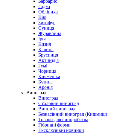
Барбарис
Годжі
Обліпиха
Ківі
Зизифус
Суниця
Журавлина
Ірга
Кизил
Калина
Брусниця
Актинідія
Гумі
Чорниця
Княженіка
Бузина
Аронія
Виноград
Виноград
Столовий виноград
Винний виноград
Безнасінний виноград (Кишмиш)
Товари для виноробства
Гібридні форми
Ексклюзивні новинки