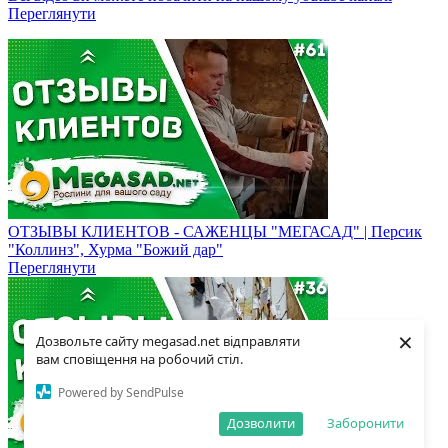
Переглянути
ОТЗЫВЫ КЛИЕНТОВ - САЖЕНЦЫ "МЕГАСАД" | Персик
"Коллинз", Хурма "Божий дар"
Переглянути
×
Дозвольте сайту megasad.net відправляти
вам сповіщення на робочий стіл.
Powered by SendPulse
Дозволити
Заборонити