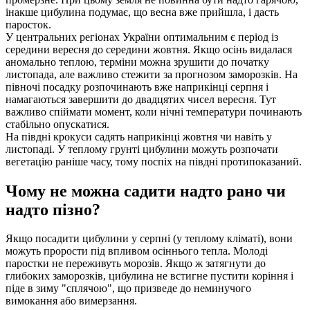
інакше цибулина подумає, що весна вже прийшла, і дасть
паросток.
У центральних регіонах України оптимальним є період із
середини вересня до середини жовтня. Якщо осінь видалася
аномально теплою, терміни можна зрушити до початку
листопада, але важливо стежити за прогнозом заморозків. На
півночі посадку розпочинають вже наприкінці серпня і
намагаються завершити до двадцятих чисел вересня. Тут
важливо спіймати момент, коли нічні температури починають
стабільно опускатися.
На півдні крокуси садять наприкінці жовтня чи навіть у
листопаді. У теплому грунті цибулини можуть розпочати
вегетацію раніше часу, тому поспіх на півдні протипоказаний.
Чому не можна садити надто рано чи
надто пізно?
Якщо посадити цибулини у серпні (у теплому кліматі), вони
можуть прорости під впливом осіннього тепла. Молоді
паростки не переживуть морозів. Якщо ж затягнути до
глибоких заморозків, цибулина не встигне пустити коріння і
піде в зиму "сплячою", що призведе до неминучого
вимокання або вимерзання.