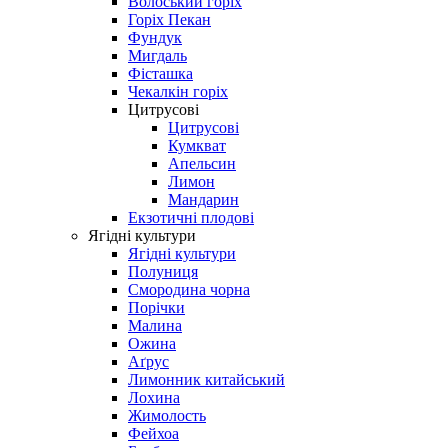
Волоський горіх
Горіх Пекан
Фундук
Мигдаль
Фісташка
Чекалкін горіх
Цитрусові
Цитрусові
Кумкват
Апельсин
Лимон
Мандарин
Екзотичні плодові
Ягідні культури
Ягідні культури
Полуниця
Смородина чорна
Порічки
Малина
Ожина
Аґрус
Лимонник китайський
Лохина
Жимолость
Фейхоа