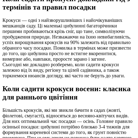
термінів та правил посадки
Крокуси — одні з найзворушливіших і найочікуваніших
мешканців саду. Ці маленькі цибулинні багаторічники
першими пробиваються крізь сніг, що тане, символізуючи
пробудження природи. Незважаючи на їхню невибагливість,
успіх вирощування крокусів на 90% залежить від правильно
обраного часу посадки. Помилка в термінах може призвести
до того, що цибулина просто не встигне вкоренитися,
вимерзне або, навпаки, проросте зарано і загине.
Сьогодні ми докладно розберемо, коли садити крокуси
залежно від їх виду, регіону та цілей садівника, а також
торкнемося нюансів догляду, які часто не беруть до уваги.
Коли садити крокуси восени: класика
для раннього цвітіння
Більшість крокусів, які ми звикли бачити в садах (жовті,
фіолетові, смугасті), відносяться до весняно-квітучих видів.
Для них оптимальний час посадки — осінь. Головне правило
осінньої посадки: цибулині потрібно близько 3-4 тижнів для
формування кореневої системи до того, як грунт повністю
промерзне. При цьому земля не повинна бути надто гарячою,