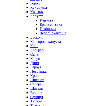
Горох
Кукурудза
Квасоля
Капуста
Капуста
Брюссельська
Пекінська
Червонокачанна
Броколі
Кольорова капуста
Кейл
Кольрабі
Салат
Кавун
Диня
Гарбуз
Петрушка
Кроп
Шпинат
Селера
Щавель
Базилік
Суниця
Тютюн
Травосуміш