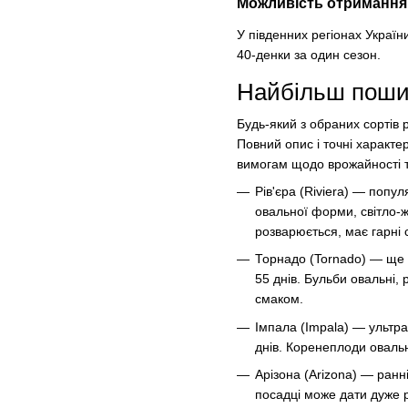
Можливість отримання
У південних регіонах Украї
40-денки за один сезон.
Найбільш пошир
Будь-який з обраних сортів 
Повний опис і точні характ
вимогам щодо врожайності т
Рів'єра (Riviera) — попул
овальної форми, світло-ж
розварюється, має гарні 
Торнадо (Tornado) — ще о
55 днів. Бульби овальні, 
смаком.
Імпала (Impala) — ультра
днів. Коренеплоди овальн
Арізона (Arizona) — ранні
посадці може дати дуже ра