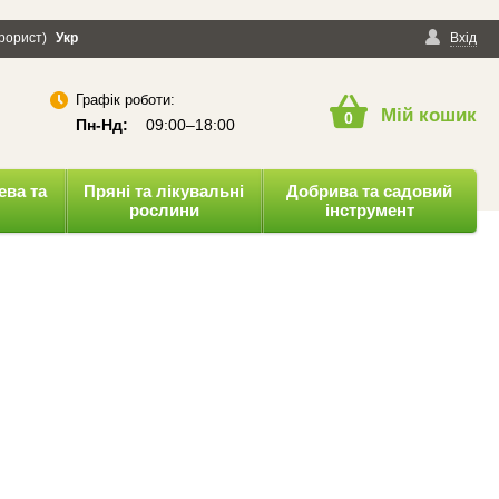
ерорист)
онфіденційності
Укр
Публічна оферта
Вхід
Графік роботи:
Мій кошик
0
Пн-Нд:
09:00–18:00
ева та
Пряні та лікувальні
Добрива та садовий
рослини
інструмент