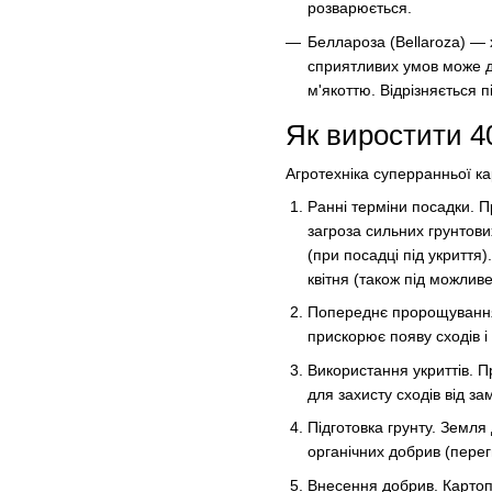
розварюється.
Беллароза (Bellaroza) — 
сприятливих умов може да
м'якоттю. Відрізняється 
Як виростити 4
Агротехніка суперранньої ка
Ранні терміни посадки. П
загроза сильних грунтови
(при посадці під укриття
квітня (також під можливе
Попереднє пророщування.
прискорює появу сходів і
Використання укриттів. П
для захисту сходів від з
Підготовка грунту. Земл
органічних добрив (перегн
Внесення добрив. Картоп