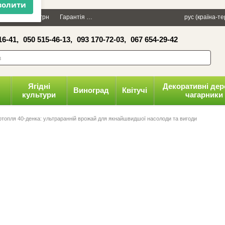
×
Даруємо 100 грн
Гарантія
Упаковка
Оплата і доставка
рус (країна-т
Політика к
16-41,
050 515-46-13,
093 170-72-03,
067 654-29-42
волити
Ягідні
Декоративні дер
Виноград
Квітучі
культури
чагарники
ртопля 40-денка: ультраранній врожай для якнайшвидшої насолоди та вигоди