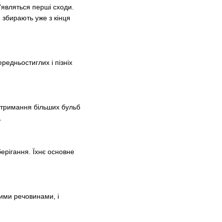
'являться перші сходи.
 збирають уже з кінця
редньостиглих і пізніх
отримання більших бульб
.
берігання. Їхнє основне
ими речовинами, і