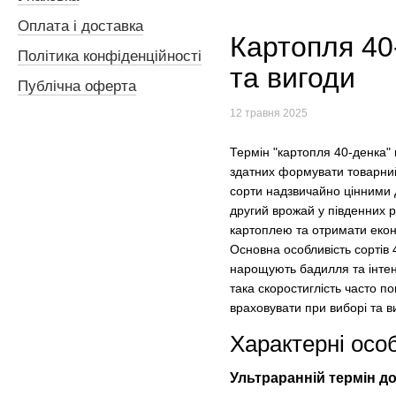
Оплата і доставка
Картопля 40
Політика конфіденційності
та вигоди
Публічна оферта
12 травня 2025
Термін "картопля 40-денка" 
здатних формувати товарний 
сорти надзвичайно цінними д
другий врожай у південних 
картоплею та отримати еконо
Основна особливість сортів
нарощують бадилля та інтен
така скоростиглість часто п
враховувати при виборі та в
Характерні особ
Ультраранній термін д