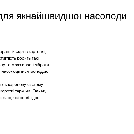
 для якнайшвидшої насолоди
ранніх сортів картоплі,
иглість робить такі
ну та можливості зібрати
их насолодитися молодою
ують кореневу систему,
короткі терміни. Однак,
рожаю, які необхідно