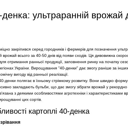
-денка: ультраранній врожай
міцно закріпився серед городників і фермерів для позначення ультра
врожай всього за 40-50 днів від появи сходів. Ця дивовижна скорост
ля отримання ранньої продукції, заповнення ринку на початку сезо
регіонах України. Вирощування "40-денки" дає змогу раніше за інш
мічну вигоду від ранньої реалізації.
 40-денки полягає в їхньому стрімкому розвитку. Вони швидко форм
сивно закладають бульби, що дає змогу зібрати врожай у рекордно 
ов'язана з деякими особливостями агротехніки і характеристиками в
ирощуванні цих сортів.
ливості картоплі 40-денка
озрівання