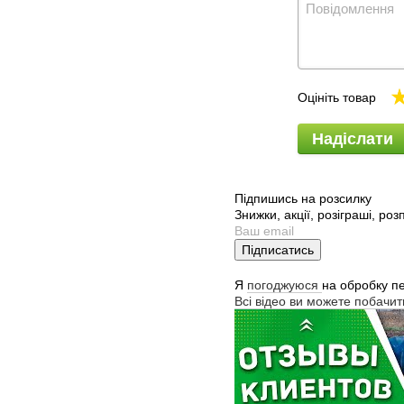
Оцініть товар
Надіслати
Підпишись на розсилку
Знижки, акції, розіграші, ро
Підписатись
Я
погоджуюся
на обробку п
Всі відео ви можете побачи