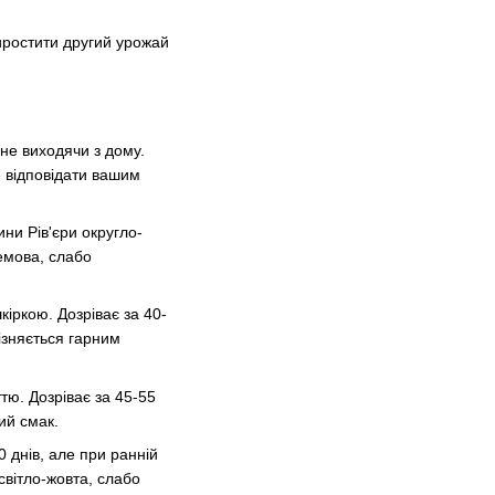
иростити другий урожай
не виходячи з дому.
е відповідати вашим
ини Рів'єри округло-
ремова, слабо
кіркою. Дозріває за 40-
різняється гарним
тю. Дозріває за 45-55
ий смак.
0 днів, але при ранній
світло-жовта, слабо