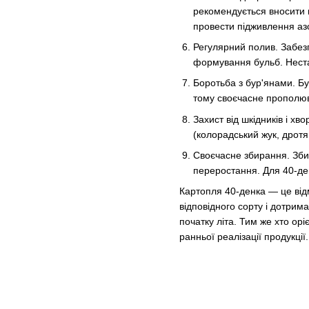
рекомендується вносити 
провести підживлення аз
Регулярний полив. Забезп
формування бульб. Нестач
Боротьба з бур'янами. Бу
тому своєчасне прополю
Захист від шкідників і х
(колорадський жук, дротя
Своєчасне збирання. Збир
переростання. Для 40-де
Картопля 40-денка — це відм
відповідного сорту і дотри
початку літа. Тим же хто ор
ранньої реалізації продукції.