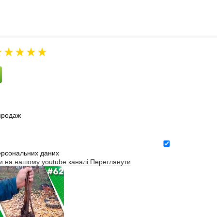
зпродаж
ерсональних даних
ти на нашому youtube каналі
Переглянути