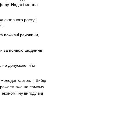
фору. Надалі можна
д активного росту і
і.
та поживні речовини,
ти за появою шкідників
, не допускаючи їх
молодої картоплі. Вибір
 урожаєм вже на самому
 економічну вигоду від