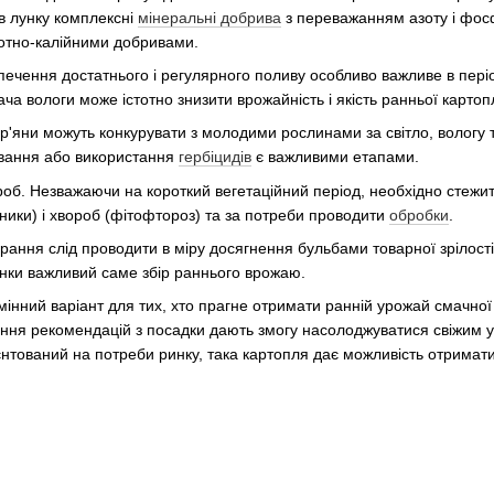
в лунку комплексні
мінеральні добрива
з переважанням азоту і фос
отно-калійними добривами.
ечення достатнього і регулярного поливу особливо важливе в періо
а вологи може істотно знизити врожайність і якість ранньої картопл
р'яни можуть конкурувати з молодими рослинами за світло, вологу 
вання або використання
гербіцидів
є важливими етапами.
вороб. Незважаючи на короткий вегетаційний період, необхідно стежи
ники) і хвороб (фітофтороз) та за потреби проводити
обробки
.
ання слід проводити в міру досягнення бульбами товарної зрілості
нки важливий саме збір раннього врожаю.
інний варіант для тих, хто прагне отримати ранній урожай смачної 
мання рекомендацій з посадки дають змогу насолоджуватися свіжим
ієнтований на потреби ринку, така картопля дає можливість отримати