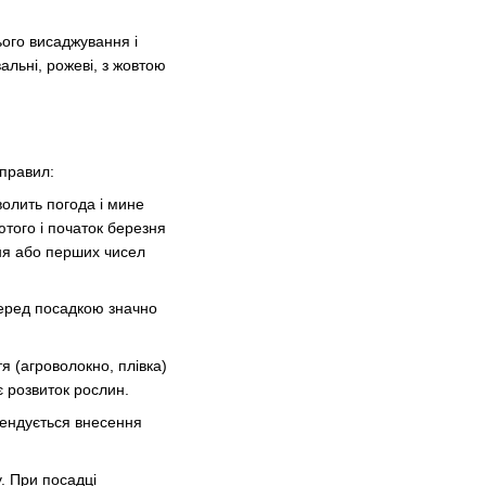
ього висаджування і
альні, рожеві, з жовтою
 правил:
волить погода і мине
ютого і початок березня
зня або перших чисел
перед посадкою значно
я (агроволокно, плівка)
є розвиток рослин.
мендується внесення
. При посадці