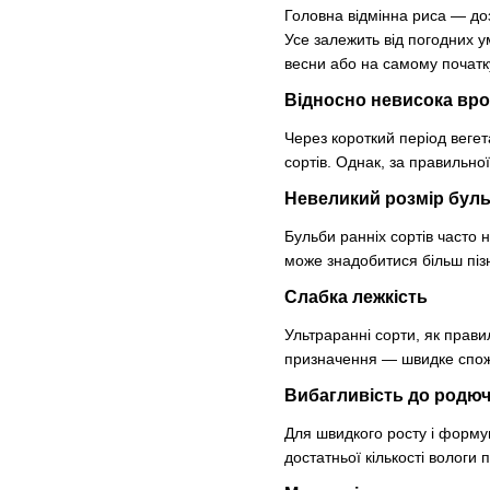
Головна відмінна риса — доз
Усе залежить від погодних у
весни або на самому початку
Відносно невисока вро
Через короткий період вегет
сортів. Однак, за правильно
Невеликий розмір бул
Бульби ранніх сортів часто
може знадобитися більш піз
Слабка лежкість
Ультраранні сорти, як прави
призначення — швидке спожи
Вибагливість до родюч
Для швидкого росту і форму
достатньої кількості вологи 