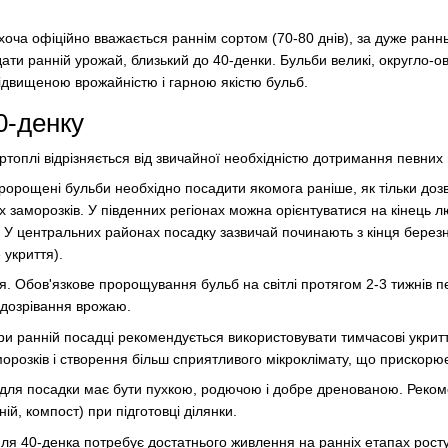
хоча офіційно вважається раннім сортом (70-80 днів), за дуже ранн
ти ранній урожай, близький до 40-денки. Бульби великі, округло-ов
підвищеною врожайністю і гарною якістю бульб.
0-денку
ртоплі відрізняється від звичайної необхідністю дотримання певних
ророщені бульби необхідно посадити якомога раніше, як тільки доз
х заморозків. У південних регіонах можна орієнтуватися на кінець л
). У центральних районах посадку зазвичай починають з кінця бере
 укриття).
 Обов'язкове пророщування бульб на світлі протягом 2-3 тижнів 
 дозрівання врожаю.
ри ранній посадці рекомендується використовувати тимчасові укритт
аморозків і створення більш сприятливого мікроклімату, що прискорю
я для посадки має бути пухкою, родючою і добре дренованою. Реко
ій, компост) при підготовці ділянки.
ля 40-денка потребує достатнього живлення на ранніх етапах росту