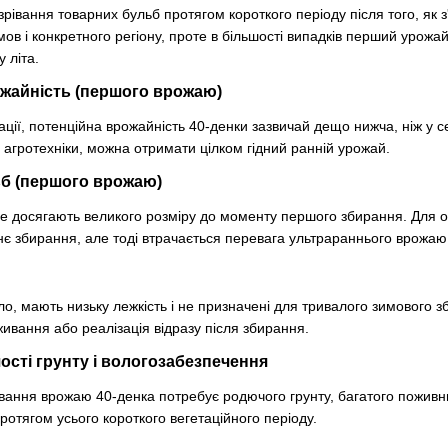
рівання товарних бульб протягом короткого періоду після того, як з
мов і конкретного регіону, проте в більшості випадків перший урожай
 літа.
жайність (першого врожаю)
ації, потенційна врожайність 40-денки зазвичай дещо нижча, ніж у се
ї агротехніки, можна отримати цілком гідний ранній урожай.
ьб (першого врожаю)
 не досягають великого розміру до моменту першого збирання. Для 
нє збирання, але тоді втрачається перевага ультрараннього врожаю
ло, мають низьку лежкість і не призначені для тривалого зимового з
вання або реалізація відразу після збирання.
ості грунту і вологозабезпечення
вання врожаю 40-денка потребує родючого грунту, багатого поживн
протягом усього короткого вегетаційного періоду.