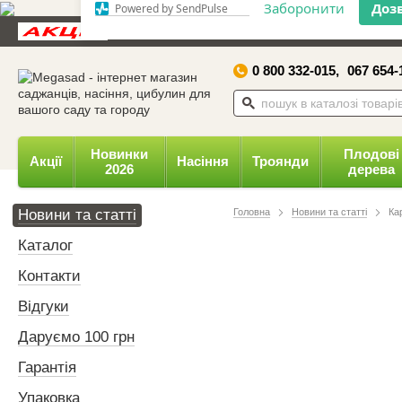
Дозвольте сайту megasad.net
Новини та статті
Каталог
Контакти
Відгуки
відправляти вам сповіщення на
робочий стіл.
0 800 332-015,
067 654-
Заборонити
Доз
Powered by SendPulse
Новинки
Плодові
Акції
Насіння
Троянди
2026
дерева
Новини та статті
Головна
Новини та статті
Ка
Каталог
Контакти
Відгуки
Даруємо 100 грн
Гарантія
Упаковка