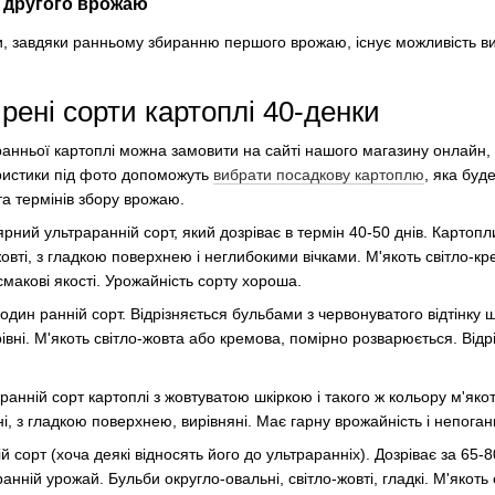
 другого врожаю
ни, завдяки ранньому збиранню першого врожаю, існує можливість в
ені сорти картоплі 40-денки
ранньої картоплі можна замовити на сайті нашого магазину онлайн, 
еристики під фото допоможуть
вибрати посадкову картоплю
, яка буд
а термінів збору врожаю.
ярний ультраранній сорт, який дозріває в термін 40-50 днів. Картопл
овті, з гладкою поверхнею і неглибокими вічками. М'якоть світло-к
смакові якості. Урожайність сорту хороша.
дин ранній сорт. Відрізняється бульбами з червонуватого відтінку ш
рівні. М'якоть світло-жовта або кремова, помірно розварюється. Від
ранній сорт картоплі з жовтуватою шкіркою і такого ж кольору м'якот
і, з гладкою поверхнею, вирівняні. Має гарну врожайність і непоган
й сорт (хоча деякі відносять його до ультраранніх). Дозріває за 65-8
нній урожай. Бульби округло-овальні, світло-жовті, гладкі. М'якоть 