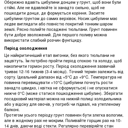
Обережно вдавіть цибулини донцем у грунт, щоб вони були
стійкі. Але не вдавлюйте їх занадто сильно, щоб не
пошкодити донце, де формується коріння. Засипте
цибулини грунтом до самих верхівок. Носик цибулини має
ледве виглядати або повністю покритий тонким шаром
землі. Рясно полийте посаджені тюльпани. Грунт повинен
бути добре зволожений. Для першого поливу можна
використати слабкий розчин фунгіциду.
Період охолодження
Це найкритичніший етап вигонки, без якого тюльпани не
зацвітуть. Їм потрібно пройти період спокою та холоду, щоб
накопичити гормон росту. Період охолодження зазвичай
триває 12-16 тижнів (3-4 місяці). Точний термін залежить від
сорту. Ідеальний діапазон від +5°C до +9°C. Температура не
повинна перевищувати +10°C (цибулини почнуть рости
занадто швидко, і квітка не сформується) і не опускатися
нижче 0°C (може статися пошкодження цибулин). Зберігати
посадковий матеріал можна на нижній полиці холодильника
або у відсіку для овочів, у погребі чи підвалі, на утепленому
балконі.
Протягом усього періоду грунт повинен бути злегка вологим,
але в жодному разі не мокрим. Поливайте горщик раз на 10-
14 днів, даючи воді стекти. Регулярно перевіряйте стан