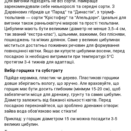
Для вигонки підходять не всі сорти. Найкраще
зарекомендували себе низькорослі та середні сорти. З
Дарвінових гібридів це "Парад" та "Династія", з тріумф-
тюльпанів — сорти "Крістофер" та "Апельдорн". Ідеальні для
вигонки також ранньоквітучі махрові та прості тюльпани.
Цибулини мають бути великими (діаметр не менше 3,5–4 см,
так званий “екстра-клас”), щільними, важкими, без плісняви,
пошкоджень та м'яких ділянок. Саме у великих цибулинах
міститься достатньо поживних речовин для формування
повноцінної квітки. Якщо ви купуєте цибулини восени, перед
посадкою їх необхідно витримати при температурі 5°C
протягом 3-4 тижнів для адаптації.
Вибір горщика та субстрату
Підійде кераміка, пластик чи дерево. Пластикові горщики
довше зберігають вологу, що зручно. Але враховуйте, що
горщик має бути досить глибоким (мінімум 15-20 см), щоб
забезпечити місце для дренажу, грунту та самих цибулин.
Діаметр залежить від бажаної кількості квітів. Перед
посадкою переконайтеся, що зроблено дренажні отвори:
зайва вода обов'язково має стікати!
Приклад: у горщик діаметром 15 см можна посадити 3-5
великих цибулин.