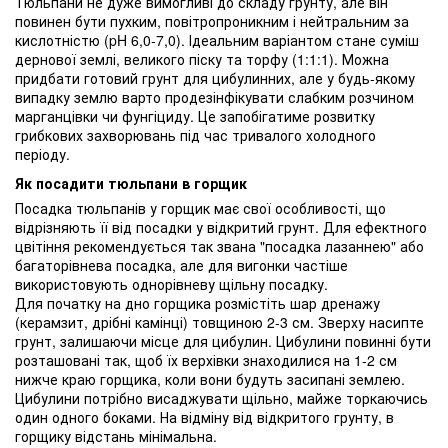
Тюльпани не дуже вимогливі до складу грунту, але він
повинен бути пухким, повітропроникним і нейтральним за
кислотністю (pH 6,0-7,0). Ідеальним варіантом стане суміш
дернової землі, великого піску та торфу (1:1:1). Можна
придбати готовий грунт для цибулинних, але у будь-якому
випадку землю варто продезінфікувати слабким розчином
марганцівки чи фунгіциду. Це запобігатиме розвитку
грибкових захворювань під час тривалого холодного
періоду.
Як посадити тюльпани в горщик
Посадка тюльпанів у горщик має свої особливості, що
відрізняють її від посадки у відкритий грунт. Для ефектного
цвітіння рекомендується так звана "посадка лазаннею" або
багаторівнева посадка, але для вигонки частіше
використовують однорівневу щільну посадку.
Для початку на дно горщика розмістіть шар дренажу
(керамзит, дрібні камінці) товщиною 2-3 см. Зверху насипте
грунт, залишаючи місце для цибулин. Цибулини повинні бути
розташовані так, щоб їх верхівки знаходилися на 1-2 см
нижче краю горщика, коли вони будуть засипані землею.
Цибулини потрібно висаджувати щільно, майже торкаючись
один одного боками. На відміну від відкритого грунту, в
горщику відстань мінімальна.