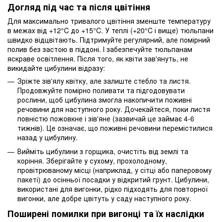
Догляд під час та після цвітіння
Для максимально тривалого цвітіння зменште температуру
в межах від +12°C до +15°C. У теплі (+20°C і вище) тюльпани
швидко відцвітають. Підтримуйте регулярний, але помірний
полив без застою в піддоні. І забезпечуйте тюльпанам
яскраве освітлення. Після того, як квіти зав'януть, не
викидайте цибулини відразу:
Зріжте зів'ялу квітку, але залиште стебло та листя.
Продовжуйте помірно поливати та підгодовувати
рослини, щоб цибулина змогла накопичити поживні
речовини для наступного року. Дочекайтеся, поки листя
повністю пожовкне і зів'яне (зазвичай це займає 4-6
тижнів). Це означає, що поживні речовини перемістилися
назад у цибулину.
Вийміть цибулини з горщика, очистіть від землі та
коріння. Зберігайте у сухому, прохолодному,
провітрюваному місці (наприклад, у сітці або паперовому
пакеті) до осінньої посадки у відкритий грунт. Цибулини,
використані для вигонки, рідко підходять для повторної
вигонки, але добре цвітуть у саду наступного року.
Поширені помилки при вигонці та їх наслідки