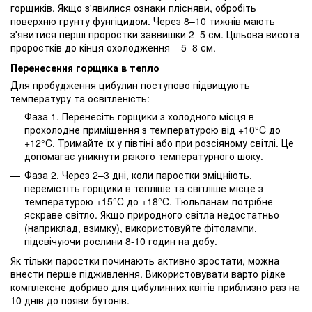
горщиків. Якщо з'явилися ознаки плісняви, обробіть
поверхню грунту фунгіцидом. Через 8–10 тижнів мають
з'явитися перші проростки заввишки 2–5 см. Цільова висота
проростків до кінця охолодження – 5–8 см.
Перенесення горщика в тепло
Для пробудження цибулин поступово підвищують
температуру та освітленість:
Фаза 1. Перенесіть горщики з холодного місця в
прохолодне приміщення з температурою від +10°C до
+12°C. Тримайте їх у півтіні або при розсіяному світлі. Це
допомагає уникнути різкого температурного шоку.
Фаза 2. Через 2–3 дні, коли паростки зміцніють,
перемістіть горщики в тепліше та світліше місце з
температурою +15°C до +18°C. Тюльпанам потрібне
яскраве світло. Якщо природного світла недостатньо
(наприклад, взимку), використовуйте фітолампи,
підсвічуючи рослини 8-10 годин на добу.
Як тільки паростки починають активно зростати, можна
внести перше підживлення. Використовувати варто рідке
комплексне добриво для цибулинних квітів приблизно раз на
10 днів до появи бутонів.