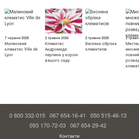
7 червня 2026
2 травня 2026
2 травня 2026
2 травн
Малиновий
Клематис
Весняна обрізка
Мисте
клематис Ville de
Андромеда:
клематисів
множен
Lyon
перлина у короні
повний 
вашого саду
розве
клемат
0 800 332-015
067 654-16-41
050 515-46-13
093 170-72-03
067 654-29-42
Контакти