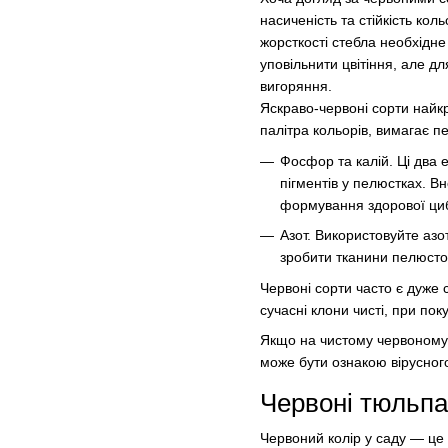
насиченість та стійкість к
жорсткості стебла необхідне
уповільнити цвітіння, але д
вигоряння.
Яскраво-червоні сорти найкр
палітра кольорів, вимагає п
Фосфор та калій. Ці два 
пігментів у пелюстках. Вн
формування здорової ци
Азот. Використовуйте аз
зробити тканини пелюсто
Червоні сорти часто є дуже 
сучасні клони чисті, при по
Якщо на чистому червоному с
може бути ознакою вірусног
Червоні тюльп
Червоний колір у саду — це 