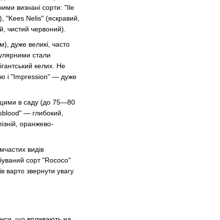
ими визнані сорти: "Ile
 "Kees Nelis" (яскравий,
й, чистий червоний).
м), дуже великі, часто
опулярними стали
ігантський келих. Не
ю і "Impression" — дуже
вищими в саду (до 75—80
sblood" — глибокий,
ізній, оранжево-
омчастих видів
буваний сорт "Rococo"
в варто звернути увагу
анси, що впливають на