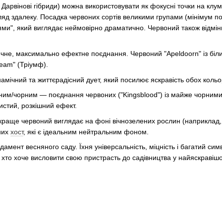
Дарвінові гібриди) можна використовувати як фокусні точки на клумб
гляд здалеку. Посадка червоних сортів великими групами (мінімум 
ями", який виглядає неймовірно драматично. Червоний також відмін
ичне, максимально ефектне поєднання. Червоний "Apeldoorn" із біл
eam" (Тріумф).
амічний та життєрадісний дует, який посилює яскравість обох кольо
ним/чорним — поєднання червоних ("Kingsblood") із майже чорними 
истий, розкішний ефект.
раще червоний виглядає на фоні вічнозелених рослин (наприклад,
них
хост
, які є ідеальним нейтральним фоном.
мент весняного саду. Їхня універсальність, міцність і багатий симв
 хто хоче висловити свою пристрасть до садівництва у найяскравіш