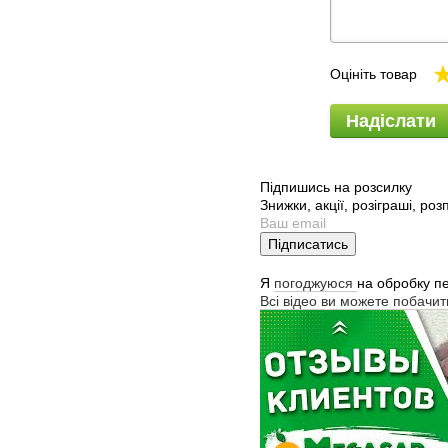
Оцініть товар
Надіслати
Підпишись на розсилку
Знижки, акції, розіграші, ро
Підписатись
Я
погоджуюся
на обробку п
Всі відео ви можете побачи