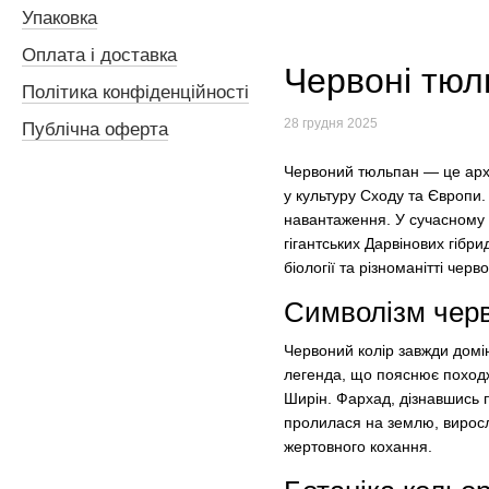
Упаковка
Оплата і доставка
Червоні тюл
Політика конфіденційності
28 грудня 2025
Публічна оферта
Червоний тюльпан — це архе
у культуру Сходу та Європи.
навантаження. У сучасному с
гігантських Дарвінових гібри
біології та різноманітті черво
Символізм чер
Червоний колір завжди домін
легенда, що пояснює поход
Ширін. Фархад, дізнавшись п
пролилася на землю, виросли
жертовного кохання.