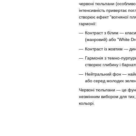
червоні тюльпани (особливо 
інтенсивність привертає по
створює ефект "вогняної пл
гармонії:
Контраст з білим — клас
(махровий) або "White Dr
Контраст із жовтим — дин
Гармонія з темно-пурпур
створює глибину і бархат
Нейтральний фон — найк
або серед молодих зеле
Червоні тюльпани — це фунда
незмінним вибором для тих,
кольорі.