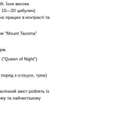
і. Їхня висока
по 15—20 цибулин)
но працює в контрасті та
им "Mount Tacoma"
рів.
("Queen of Night")
 поряд з
ялівцем
, туєю)
олічний зміст роблять їх
ому та найчистішому