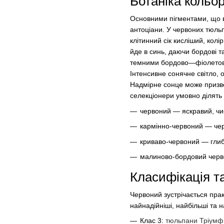
Ботаніка кольо
Основними пігментами, що в
антоціани. У червоних тюльпа
клітинний сік кисліший, кол
йде в синь, даючи бордові та
темними бордово—фіолетов
Інтенсивне сонячне світло, о
Надмірне сонце може призве
селекціонери умовно ділять 
червоний — яскравий, чис
кармінно-червоний — че
криваво-червоний — глиб
малиново-бордовий черво
Класифікація т
Червоний зустрічається прак
найнадійніші, найбільші та 
Клас 3:
тюльпани Тріумф