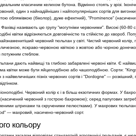
ідеальним класичним келихом бутона. Відмінно стоять у зрізі. Іконічн
рвоний, один з найнадійніших і найпопулярніших сортів для вигонки),
тою облямівкою (біколор), дуже ефектний), "Prominence" (насичени
. Фахівці називають цю групу "могутніми червоними". Високі (60-80 с
дібні квітки відрізняються довговічністю та стійкістю до хвороб. П
айзнаменитіший червоний тюльпан у світі. Чистий червоний колір, г
величезною, яскраво-червоною квіткою з жовтою або чорною донечко
з потужним стеблом.
 тюльпани дають найвищі та глибоко забарвлені червоні квіти. Є най
орма квітки може бути яйцеподібною або чашоподібною. Сорти: "King
з найвеличніших пізніх червоних сортів і "Dordogne" — розкішний, п
ідтінком.
піоноподібні. Червоний колір є і в більш екзотичних формах. У бахр
 (насичений червоний з гострою бахромою); серед папугових затре
еленими штрихами та скрученими пелюстками). У махрових тюльпані
ood" — махровий, насичено-червоний сорт.
ого кольору
ортами загалом відповідає стандартній агротехніці тюльпанів, є ню