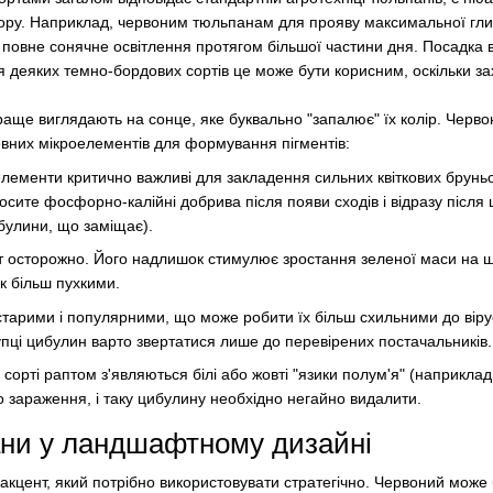
ольору. Наприклад, червоним тюльпанам для прояву максимальної гл
 повне сонячне освітлення протягом більшої частини дня. Посадка в
ля деяких темно-бордових сортів це може бути корисним, оскільки за
аще виглядають на сонце, яке буквально "запалює" їх колір. Червони
евних мікроелементів для формування пігментів:
елементи критично важливі для закладення сильних квіткових брунь
осите фосфорно-калійні добрива після появи сходів і відразу після ц
булини, що заміщає).
от осторожно. Його надлишок стимулює зростання зеленої маси на ш
к більш пухкими.
старими і популярними, що може робити їх більш схильними до вірус
купці цибулин варто звертатися лише до перевірених постачальників.
орті раптом з'являються білі або жовті "язики полум'я" (наприклад,
о зараження, і таку цибулину необхідно негайно видалити.
ани у ландшафтному дизайні
акцент, який потрібно використовувати стратегічно. Червоний може 