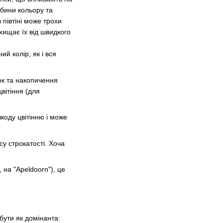
ибини кольору та
 півтіні може трохи
хищає їх від швидкого
й колір, як і вся
ок та накопичення
вітіння (для
коду цвітінню і може
у строкатості. Хоча
 на "Apeldoorn"), це
бути як домінанта: