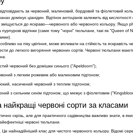
ру
ідповідають за червоний, малиновий, бордовий та фіолетовий коль
нах домінує ціанідин. Відтінок антоціанів залежить від кислотності
ір зміщується до яскраво—червоного або червоного кольору. Якщо p
 пурпурові відтінки (саме тому "чорні" тюльпани, такі як "Queen of N
ими).
собливо на піку цвітіння, може впливати на стійкість та яскравість ч
сти до легкого вигоряння червоних сортів. Червоні тюльпани мають
на:
тий червоний без домішки синього ("Apeldoorn");
рвоний з легким рожевим або малиновим підтоном;
окий, насичений червоний з теплим підтоном;
ний з сильним синім підтоном, що межує з фіолетовим ("Kingsblood
а найкращі червоні сорти за класами
тично скрізь, але для практичного садівництва важливо знати, в як
найефектніші червоні тюльпани.
. Це найнадійніший клас для чистого червоного кольору. Відомі с