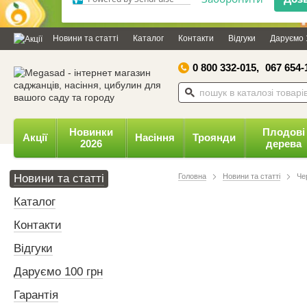
Дозвольте сайту megasad.net
відправляти вам сповіщення на
Новини та статті
Каталог
Контакти
Відгуки
Даруємо 
робочий стіл.
0 800 332-015,
067 654-
Заборонити
Доз
Powered by SendPulse
Новинки
Плодові
Акції
Насіння
Троянди
2026
дерева
Новини та статті
Головна
Новини та статті
Че
Каталог
Контакти
Відгуки
Даруємо 100 грн
Гарантія