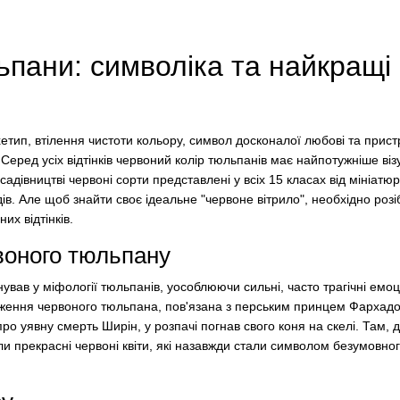
ьпани: символіка та найкращі
тип, втілення чистоти кольору, символ досконалої любові та пристр
 Серед усіх відтінків червоний колір тюльпанів має найпотужніше ві
адівництві червоні сорти представлені у всіх 15 класах від мініатю
дів. Але щоб знайти своє ідеальне "червоне вітрило", необхідно розі
них відтінків.
воного тюльпану
ував у міфології тюльпанів, уособлюючи сильні, часто трагічні емоц
ження червоного тюльпана, пов'язана з перським принцем Фархадо
ро уявну смерть Ширін, у розпачі погнав свого коня на скелі. Там, 
 прекрасні червоні квіти, які назавжди стали символом безумовног