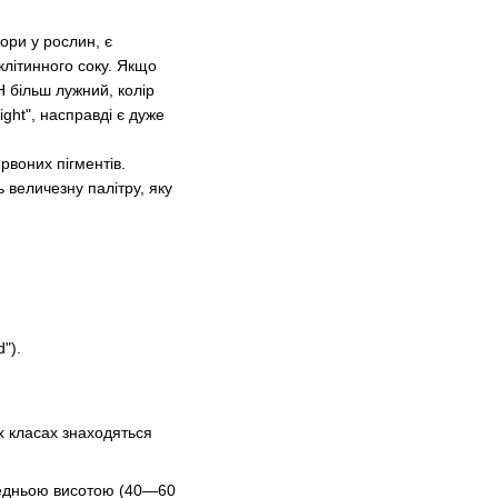
ори у рослин, є
 клітинного соку. Якщо
H більш лужний, колір
ight", насправді є дуже
ервоних пігментів.
 величезну палітру, яку
").
их класах знаходяться
ередньою висотою (40—60