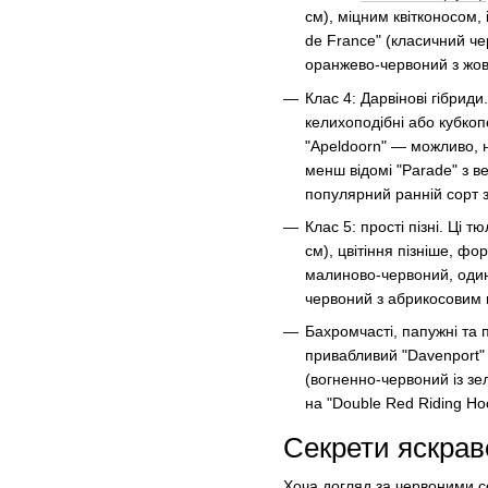
см), міцним квітконосом, 
de France" (класичний че
оранжево-червоний з жов
Клас 4: Дарвінові гібриди
келихоподібні або кубкопо
"Apeldoorn" — можливо, н
менш відомі "Parade" з 
популярний ранній сорт 
Клас 5: прості пізні. Ці
см), цвітіння пізніше, ф
малиново-червоний, один 
червоний з абрикосовим в
Бахромчасті, папужні та 
привабливий "Davenport"
(вогненно-червоний із з
на "Double Red Riding H
Секрети яскрав
Хоча догляд за червоними с