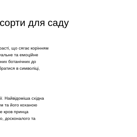
 сорти для саду
асті, що сягає корінням
зуальне та емоційне
рних ботанічних до
братися в символіці,
ії. Найвідоміша східна
м та його коханою
де кров принца
о, досконалого та