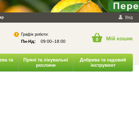
йності
кр
Публічна оферта
Вхід
Графік роботи:
Мій кошик
0
Пн-Нд:
09:00–18:00
ева та
Пряні та лікувальні
Добрива та садовий
рослини
інструмент