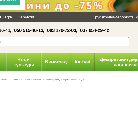
×
100 грн
Гарантія
Упаковка
Оплата і доставка
рус (країна-терорист)
Політика конфіденці
У
16-41,
050 515-46-13,
093 170-72-03,
067 654-29-42
волити
Ягідні
Декоративні дер
Виноград
Квітучі
культури
чагарники
рвоні тюльпани: символіка та найкращі сорти для саду